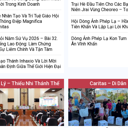
ời Trong Kinh Doanh
Trại Hè Đầu Tiên Cho Các Bạ
Niên Jrai Vùng Cheoreo – Tơ
ệ Nhân Tạo Và Trí Tuệ Giáo Hội
Thông Điệp Magnifica
Hội Dòng Ảnh Phép Lạ – Hồ
itas
Tiên Khấn Và Lặp Lại Lời Kh
ỏi Năm Sứ Vụ 2026 – Bài 32.
Dòng Ảnh Phép Lạ Kon Tum
ống Lao Động: Làm Chứng
Ân Vĩnh Khấn
Sự Liêm Chính Và Tận Tâm
Đạo Thánh Inhaxio Và Lời Mời
ân Định Giữa Thế Giới Hiện Đại
 Lý – Thiếu Nhi Thánh Thể
Caritas – Di Dân