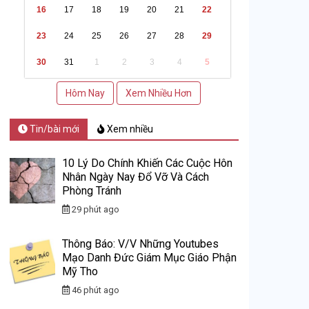
16
17
18
19
20
21
22
23
24
25
26
27
28
29
30
31
1
2
3
4
5
Hôm Nay
Xem Nhiều Hơn
Tin/bài mới
Xem nhiều
10 Lý Do Chính Khiến Các Cuộc Hôn
Nhân Ngày Nay Đổ Vỡ Và Cách
Phòng Tránh
29 phút ago
Thông Báo: V/v Những Youtubes
Mạo Danh Đức Giám Mục Giáo Phận
Mỹ Tho
46 phút ago