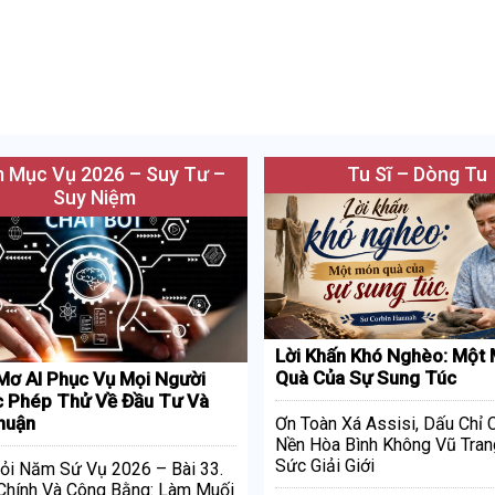
 Mục Vụ 2026 – Suy Tư –
Tu Sĩ – Dòng Tu
Suy Niệm
Lời Khấn Khó Nghèo: Một
Quà Của Sự Sung Túc
Mơ AI Phục Vụ Mọi Người
 Phép Thử Về Đầu Tư Và
huận
Ơn Toàn Xá Assisi, Dấu Chỉ
Nền Hòa Bình Không Vũ Tran
Sức Giải Giới
ỏi Năm Sứ Vụ 2026 – Bài 33.
Chính Và Công Bằng: Làm Muối