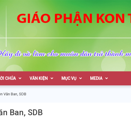
on Tum
LỜI CHÚA
VĂN KIỆN
MỤC VỤ
MEDIA
n Văn Ban, SDB
ăn Ban, SDB