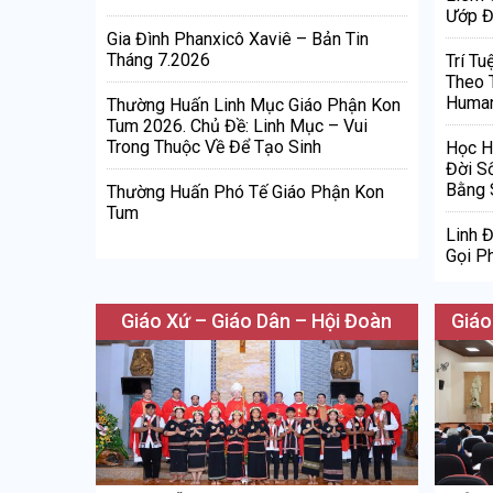
Ướp Đ
Gia Đình Phanxicô Xaviê – Bản Tin
Tháng 7.2026
Trí Tu
Theo 
Human
Thường Huấn Linh Mục Giáo Phận Kon
Tum 2026. Chủ Đề: Linh Mục – Vui
Trong Thuộc Về Để Tạo Sinh
Học H
Đời S
Bằng 
Thường Huấn Phó Tế Giáo Phận Kon
Tum
Linh 
Gọi Ph
Giáo Xứ – Giáo Dân – Hội Đoàn
Giáo