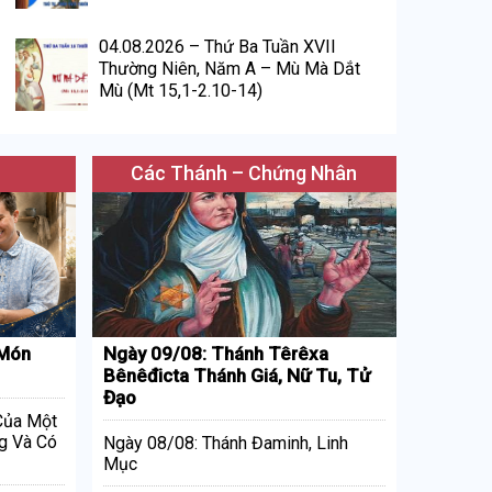
04.08.2026 – Thứ Ba Tuần XVII
Thường Niên, Năm A – Mù Mà Dắt
Mù (Mt 15,1-2.10-14)
Các Thánh – Chứng Nhân
 Món
Ngày 09/08: Thánh Têrêxa
Bênêđicta Thánh Giá, Nữ Tu, Tử
Đạo
 Của Một
g Và Có
Ngày 08/08: Thánh Đaminh, Linh
Mục