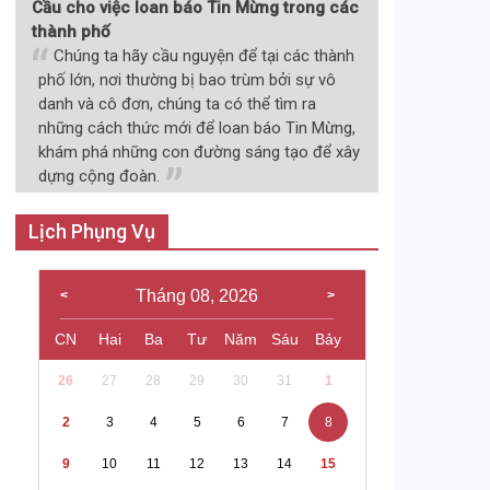
Cầu cho việc loan báo Tin Mừng trong các
thành phố
Chúng ta hãy cầu nguyện để tại các thành
phố lớn, nơi thường bị bao trùm bởi sự vô
danh và cô đơn, chúng ta có thể tìm ra
những cách thức mới để loan báo Tin Mừng,
khám phá những con đường sáng tạo để xây
dựng cộng đoàn.
Lịch Phụng Vụ
Tháng 08, 2026
CN
Hai
Ba
Tư
Năm
Sáu
Bảy
26
27
28
29
30
31
1
2
3
4
5
6
7
8
9
10
11
12
13
14
15