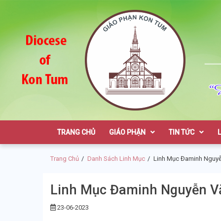
Skip
Skip
to
to
navigation
content
Giáo Phận K
TRANG CHỦ
GIÁO PHẬN
TIN TỨC
Trang Chủ
Danh Sách Linh Mục
Linh Mục Đaminh Nguyễ
Linh Mục Đaminh Nguyễn V
23-06-2023