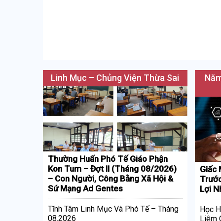
Linh Mục – Chủng Viện Thừa Sai
Năm
Thường Huấn Phó Tế Giáo Phận
Kon Tum – Đợt II (Tháng 08/2026)
Giấc 
– Con Người, Công Bằng Xã Hội &
Trước
Sứ Mạng Ad Gentes
Lợi N
Tĩnh Tâm Linh Mục Và Phó Tế – Tháng
Học H
08.2026
Liêm 