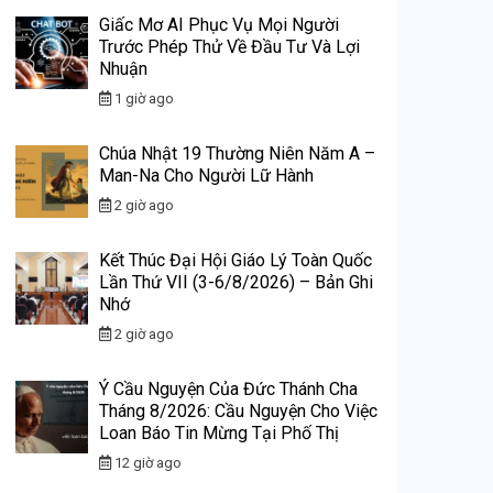
Giấc Mơ AI Phục Vụ Mọi Người
Trước Phép Thử Về Đầu Tư Và Lợi
Nhuận
1 giờ ago
Chúa Nhật 19 Thường Niên Năm A –
Man-Na Cho Người Lữ Hành
2 giờ ago
Kết Thúc Đại Hội Giáo Lý Toàn Quốc
Lần Thứ VII (3-6/8/2026) – Bản Ghi
Nhớ
2 giờ ago
Ý Cầu Nguyện Của Đức Thánh Cha
Tháng 8/2026: Cầu Nguyện Cho Việc
Loan Báo Tin Mừng Tại Phố Thị
12 giờ ago