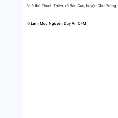
Nhà thờ Thanh Thiên, xã Bàu Cạn, huyện Chư Prông, 
Điều
Linh Mục Nguyễn Duy An OFM
hướng
bài
viết