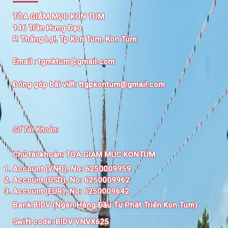
TÒA GIÁM MỤC KON TUM
146 Trần Hưng Đạo
P. Thắng Lợi, Tp Kon Tum, Kon Tum
Email :
tgmktum@gmail.com
Đóng góp bài viết:
ttgpkontum@gmail.com
Số Tài Khoản
:
Chủ tài khoản:
TOA GIAM MUC KONTUM
Account (VNĐ), No: 6250009959
Account (USD), No: 6250009962
Account (EUR), No: 6250009642
Bank BIDV (Ngân Hàng Đầu Tư Phát Triển Kon Tum)
Swift code:
BIDV VNVX625