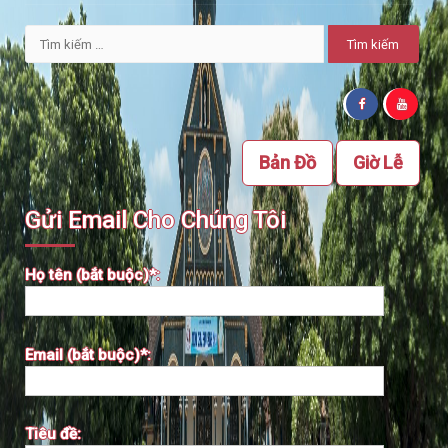
Tìm
kiếm
cho:
Bản Đồ
Giờ Lễ
Gửi Email Cho Chúng Tôi
Họ tên (bắt buộc)*:
Email (bắt buộc)*:
Tiêu đề: