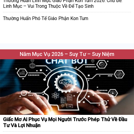
Thường Huấn Linh Mục Giáo Phận Kon Tum 2026. Chủ đề:
Linh Mục – Vui Trong Thuộc Về Để Tạo Sinh
Thường Huấn Phó Tế Giáo Phận Kon Tum
Năm Mục Vụ 2026 – Suy Tư – Suy Niệm
Giấc Mơ AI Phục Vụ Mọi Người Trước Phép Thử Về Đầu
Tư Và Lợi Nhuận