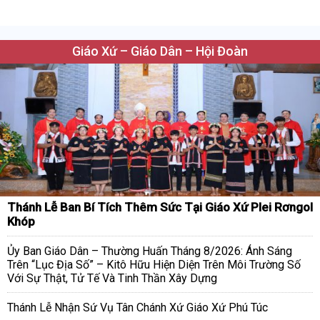
Giáo Xứ – Giáo Dân – Hội Đoàn
Thánh Lễ Ban Bí Tích Thêm Sức Tại Giáo Xứ Plei Rơngol
Khóp
Ủy Ban Giáo Dân – Thường Huấn Tháng 8/2026: Ánh Sáng
Trên “Lục Địa Số” – Kitô Hữu Hiện Diện Trên Môi Trường Số
Với Sự Thật, Tử Tế Và Tinh Thần Xây Dựng
Thánh Lễ Nhận Sứ Vụ Tân Chánh Xứ Giáo Xứ Phú Túc