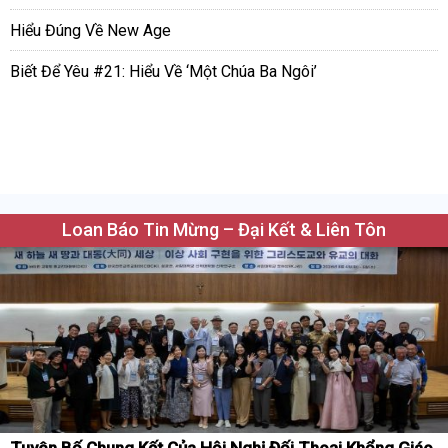
Hiểu Đúng Về New Age
Biết Để Yêu #21: Hiểu Về ‘Một Chúa Ba Ngôi’
Loan Báo Tin Mừng – Đại Kết & Liên Tôn
Tuyên Bố Chung Kết Của Hội Nghị Đối Thoại Khổng Giáo