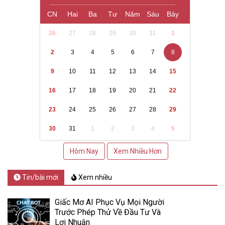
CN
Hai
Ba
Tư
Năm
Sáu
Bảy
26
27
28
29
30
31
1
2
3
4
5
6
7
8
9
10
11
12
13
14
15
16
17
18
19
20
21
22
23
24
25
26
27
28
29
30
31
1
2
3
4
5
Hôm Nay
Xem Nhiều Hơn
Tin/bài mới
Xem nhiều
Giấc Mơ AI Phục Vụ Mọi Người
Trước Phép Thử Về Đầu Tư Và
Lợi Nhuận