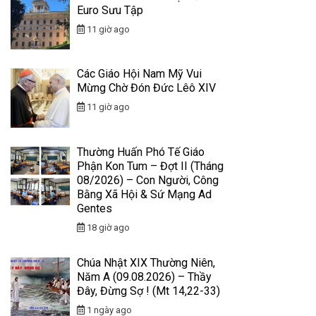
Euro Sưu Tập
11 giờ ago
Các Giáo Hội Nam Mỹ Vui
Mừng Chờ Đón Đức Lêô XIV
11 giờ ago
Thường Huấn Phó Tế Giáo
Phận Kon Tum – Đợt II (Tháng
08/2026) – Con Người, Công
Bằng Xã Hội & Sứ Mạng Ad
Gentes
18 giờ ago
Chúa Nhật XIX Thường Niên,
Năm A (09.08.2026) – Thầy
Đây, Đừng Sợ ! (Mt 14,22-33)
1 ngày ago