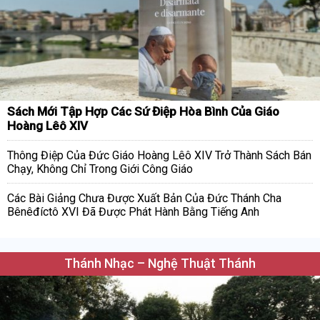
Sách Mới Tập Hợp Các Sứ Điệp Hòa Bình Của Giáo
Hoàng Lêô XIV
Thông Điệp Của Đức Giáo Hoàng Lêô XIV Trở Thành Sách Bán
Chạy, Không Chỉ Trong Giới Công Giáo
Các Bài Giảng Chưa Được Xuất Bản Của Đức Thánh Cha
Bênêđíctô XVI Đã Được Phát Hành Bằng Tiếng Anh
Thánh Nhạc – Nghệ Thuật Thánh