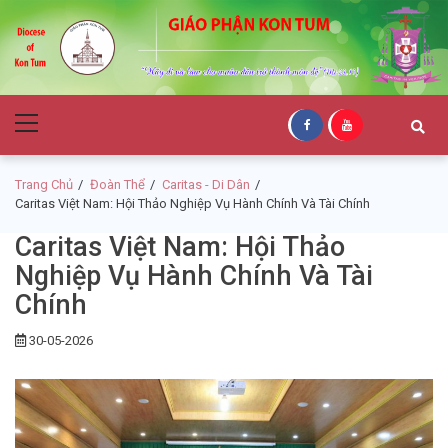
Skip
Skip
to
to
navigation
content
Giáo Phận Kon
Primary
Tum
Menu
Trang Chủ
Đoàn Thể
Caritas - Di Dân
Caritas Việt Nam: Hội Thảo Nghiệp Vụ Hành Chính Và Tài Chính
Caritas Việt Nam: Hội Thảo
Nghiệp Vụ Hành Chính Và Tài
Chính
30-05-2026