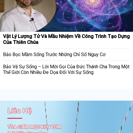
Vật Lý Lượng Tử Và Mầu Nhiệm Về Công Trình Tạo Dựng
Của Thiên Chúa
Bảo Bọc Mầm Sống Trước Những Chỉ Số Nguy Cơ
Bảo Vệ Sự Sống – Lời Mời Gọi Của Đức Thánh Cha Trong Một
Thế Giới Còn Nhiều Đe Dọa Đối Với Sự Sống
Liên Hệ
TÒA GIÁM MỤC KON TUM