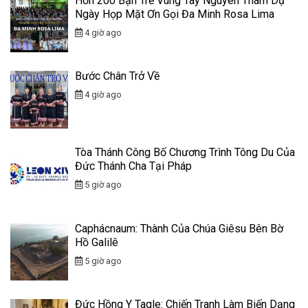
Hơn 200 Bạn Trẻ Vùng Tây Nguyên Tham Dự
Ngày Họp Mặt Ơn Gọi Đa Minh Rosa Lima
4 giờ ago
Bước Chân Trở Về
4 giờ ago
Tòa Thánh Công Bố Chương Trình Tông Du Của
Đức Thánh Cha Tại Pháp
5 giờ ago
Caphácnaum: Thành Của Chúa Giêsu Bên Bờ
Hồ Galilê
5 giờ ago
Đức Hồng Y Tagle: Chiến Tranh Làm Biến Dạng