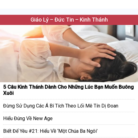
Giáo Lý – Đức Tin – Kinh Thánh
5 Câu Kinh Thánh Dành Cho Những Lúc Bạn Muốn Buông
Xuôi
Đừng Sử Dụng Các Á Bí Tích Theo Lối Mê Tín Dị Đoan
Hiểu Đúng Về New Age
Biết Để Yêu #21: Hiểu Về ‘Một Chúa Ba Ngôi’