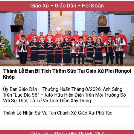
Giáo Xứ – Giáo Dân – Hội Đoàn
Thánh Lễ Ban Bí Tích Thêm Sức Tại Giáo Xứ Plei Rơngol
Khóp
Ủy Ban Giáo Dân – Thường Huấn Tháng 8/2026: Ánh Sáng
Trên “Lục Địa Số” – Kitô Hữu Hiện Diện Trên Môi Trường Số
Với Sự Thật, Tử Tế Và Tinh Thần Xây Dựng
Thánh Lễ Nhận Sứ Vụ Tân Chánh Xứ Giáo Xứ Phú Túc