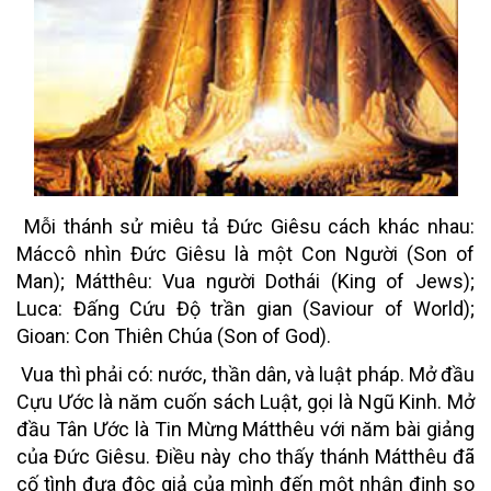
Mỗi thánh sử miêu tả Đức Giêsu cách khác nhau:
Máccô nhìn Đức Giêsu là một Con Người (Son of
Man); Mátthêu: Vua người Dothái (King of Jews);
Luca: Đấng Cứu Độ trần gian (Saviour of World);
Gioan: Con Thiên Chúa (Son of God).
Vua thì phải có: nước, thần dân, và luật pháp. Mở đầu
Cựu Ước là năm cuốn sách Luật, gọi là Ngũ Kinh. Mở
đầu Tân Ước là Tin Mừng Mátthêu với năm bài giảng
của Đức Giêsu. Điều này cho thấy thánh Mátthêu đã
cố tình đưa độc giả của mình đến một nhận định so