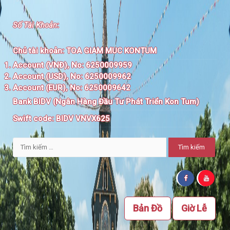
Số Tài Khoản
:
Chủ tài khoản:
TOA GIAM MUC KONTUM
Account (VNĐ), No: 6250009959
Account (USD), No: 6250009962
Account (EUR), No: 6250009642
Bank BIDV (Ngân Hàng Đầu Tư Phát Triển Kon Tum)
Swift code:
BIDV VNVX625
Tìm
kiếm
cho:
Bản Đồ
Giờ Lễ