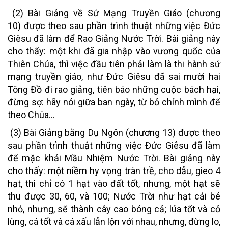
(2) Bài Giảng về Sứ Mạng Truyền Giáo (chương
10)
được theo sau phần trình thuật những việc Đức
Giêsu đã làm để Rao Giảng Nước Trời. Bài giảng này
cho thấy: một khi đã gia nhập vào vương quốc của
Thiên Chúa, thì việc đầu tiên phải làm là thi hành sứ
mạng truyền giáo, như Đức Giêsu đã sai mười hai
Tông Đồ đi rao giảng, tiên báo những cuộc bách hại,
đừng sợ: hãy nói giữa ban ngày, từ bỏ chính mình để
theo Chúa…
(3) Bài Giảng bằng Dụ Ngôn (chương 13)
được theo
sau phần trình thuật những việc Đức Giêsu đã làm
để mặc khải Mầu Nhiệm Nước Trời. Bài giảng này
cho thấy: một niềm hy vọng tràn trề, cho dẫu, gieo 4
hạt, thì chỉ có 1 hạt vào đất tốt, nhưng, một hạt sẽ
thu được 30, 60, và 100; Nước Trời như hạt cải bé
nhỏ, nhưng, sẽ thành cây cao bóng cả; lúa tốt và cỏ
lùng, cá tốt và cá xấu lẫn lộn với nhau, nhưng, đừng lo,