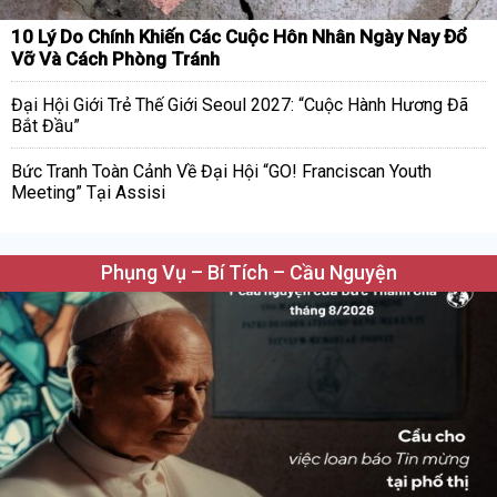
10 Lý Do Chính Khiến Các Cuộc Hôn Nhân Ngày Nay Đổ
Vỡ Và Cách Phòng Tránh
Đại Hội Giới Trẻ Thế Giới Seoul 2027: “Cuộc Hành Hương Đã
Bắt Đầu”
Bức Tranh Toàn Cảnh Về Đại Hội “GO! Franciscan Youth
Meeting” Tại Assisi
Phụng Vụ – Bí Tích – Cầu Nguyện