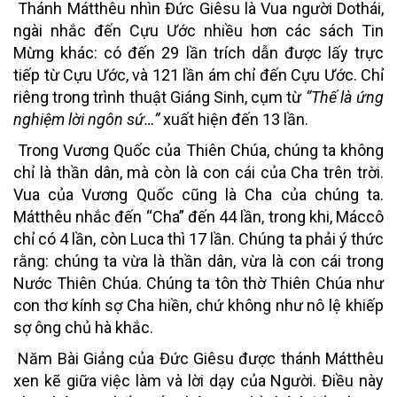
Thánh Mátthêu nhìn Đức Giêsu là Vua người Dothái,
ngài nhắc đến Cựu Ước nhiều hơn các sách Tin
Mừng khác: có đến 29 lần trích dẫn được lấy trực
tiếp từ Cựu Ước, và 121 lần ám chỉ đến Cựu Ước. Chỉ
riêng trong trình thuật Giáng Sinh, cụm từ
“Thế là ứng
nghiệm lời ngôn sứ…”
xuất hiện đến 13 lần.
Trong Vương Quốc của Thiên Chúa, chúng ta không
chỉ là thần dân, mà còn là con cái của Cha trên trời.
Vua của Vương Quốc cũng là Cha của chúng ta.
Mátthêu nhắc đến “Cha” đến 44 lần, trong khi, Máccô
chỉ có 4 lần, còn Luca thì 17 lần. Chúng ta phải ý thức
rằng: chúng ta vừa là thần dân, vừa là con cái trong
Nước Thiên Chúa. Chúng ta tôn thờ Thiên Chúa như
con thơ kính sợ Cha hiền, chứ không như nô lệ khiếp
sợ ông chủ hà khắc.
Năm Bài Giảng của Đức Giêsu được thánh Mátthêu
xen kẽ giữa việc làm và lời dạy của Người. Điều này