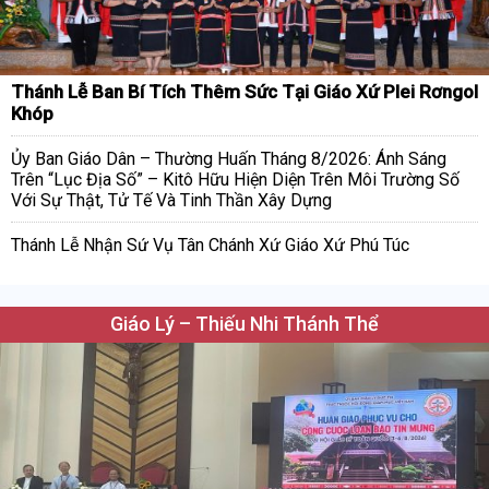
Thánh Lễ Ban Bí Tích Thêm Sức Tại Giáo Xứ Plei Rơngol
Khóp
Ủy Ban Giáo Dân – Thường Huấn Tháng 8/2026: Ánh Sáng
Trên “Lục Địa Số” – Kitô Hữu Hiện Diện Trên Môi Trường Số
Với Sự Thật, Tử Tế Và Tinh Thần Xây Dựng
Thánh Lễ Nhận Sứ Vụ Tân Chánh Xứ Giáo Xứ Phú Túc
Giáo Lý – Thiếu Nhi Thánh Thể