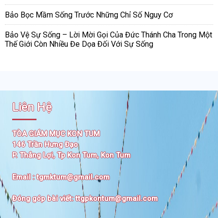
Bảo Bọc Mầm Sống Trước Những Chỉ Số Nguy Cơ
Bảo Vệ Sự Sống – Lời Mời Gọi Của Đức Thánh Cha Trong Một
Thế Giới Còn Nhiều Đe Dọa Đối Với Sự Sống
Liên Hệ
TÒA GIÁM MỤC KON TUM
146 Trần Hưng Đạo
P. Thắng Lợi, Tp Kon Tum, Kon Tum
Email :
tgmktum@gmail.com
Đóng góp bài viết:
ttgpkontum@gmail.com