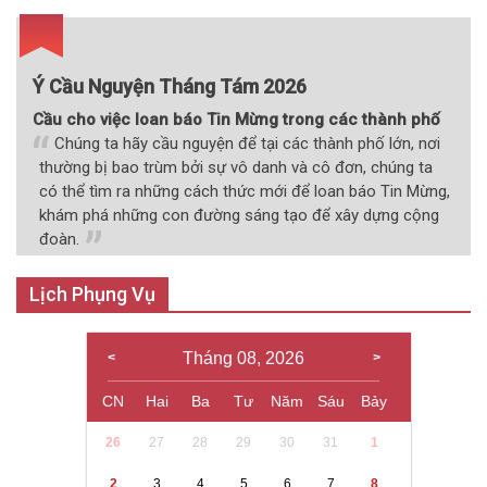
viết
Ý Cầu Nguyện Tháng Tám 2026
Cầu cho việc loan báo Tin Mừng trong các thành phố
Chúng ta hãy cầu nguyện để tại các thành phố lớn, nơi
thường bị bao trùm bởi sự vô danh và cô đơn, chúng ta
có thể tìm ra những cách thức mới để loan báo Tin Mừng,
khám phá những con đường sáng tạo để xây dựng cộng
đoàn.
Lịch Phụng Vụ
Tháng 08, 2026
CN
Hai
Ba
Tư
Năm
Sáu
Bảy
26
27
28
29
30
31
1
2
3
4
5
6
7
8