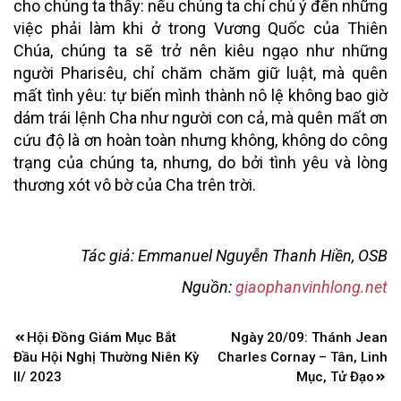
cho chúng ta thấy: nếu chúng ta chỉ chú ý đến những
việc phải làm khi ở trong Vương Quốc của Thiên
Chúa, chúng ta sẽ trở nên kiêu ngạo như những
người Pharisêu, chỉ chăm chăm giữ luật, mà quên
mất tình yêu: tự biến mình thành nô lệ không bao giờ
dám trái lệnh Cha như người con cả, mà quên mất ơn
cứu độ là ơn hoàn toàn nhưng không, không do công
trạng của chúng ta, nhưng, do bởi tình yêu và lòng
thương xót vô bờ của Cha trên trời.
Tác giả: Emmanuel Nguyễn Thanh Hiền, OSB
Nguồn:
giaophanvinhlong.net
Điều
Hội Đồng Giám Mục Bắt
Ngày 20/09: Thánh Jean
hướng
Đầu Hội Nghị Thường Niên Kỳ
Charles Cornay – Tân, Linh
bài
II/ 2023
Mục, Tử Đạo