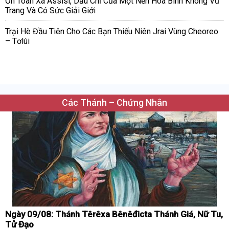
Ơn Toàn Xá Assisi, Dấu Chỉ Của Một Nền Hòa Bình Không Vũ
Trang Và Có Sức Giải Giới
Trại Hè Đầu Tiên Cho Các Bạn Thiếu Niên Jrai Vùng Cheoreo
– Tơlúi
Các Thánh – Chứng Nhân
Ngày 09/08: Thánh Têrêxa Bênêđicta Thánh Giá, Nữ Tu,
Tử Đạo