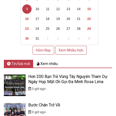
9
10
11
12
13
14
15
16
17
18
19
20
21
22
23
24
25
26
27
28
29
30
31
1
2
3
4
5
Hôm Nay
Xem Nhiều Hơn
Tin/bài mới
Xem nhiều
Hơn 200 Bạn Trẻ Vùng Tây Nguyên Tham Dự
Ngày Họp Mặt Ơn Gọi Đa Minh Rosa Lima
3 giờ ago
Bước Chân Trở Về
3 giờ ago