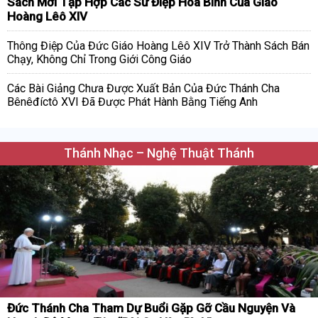
Sách Mới Tập Hợp Các Sứ Điệp Hòa Bình Của Giáo
Hoàng Lêô XIV
Thông Điệp Của Đức Giáo Hoàng Lêô XIV Trở Thành Sách Bán
Chạy, Không Chỉ Trong Giới Công Giáo
Các Bài Giảng Chưa Được Xuất Bản Của Đức Thánh Cha
Bênêđíctô XVI Đã Được Phát Hành Bằng Tiếng Anh
Thánh Nhạc – Nghệ Thuật Thánh
Đức Thánh Cha Tham Dự Buổi Gặp Gỡ Cầu Nguyện Và