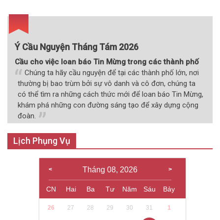
viết
Ý Cầu Nguyện Tháng Tám 2026
Cầu cho việc loan báo Tin Mừng trong các thành phố
Chúng ta hãy cầu nguyện để tại các thành phố lớn, nơi
thường bị bao trùm bởi sự vô danh và cô đơn, chúng ta
có thể tìm ra những cách thức mới để loan báo Tin Mừng,
khám phá những con đường sáng tạo để xây dựng cộng
đoàn.
Lịch Phụng Vụ
Tháng 08, 2026
CN
Hai
Ba
Tư
Năm
Sáu
Bảy
26
27
28
29
30
31
1