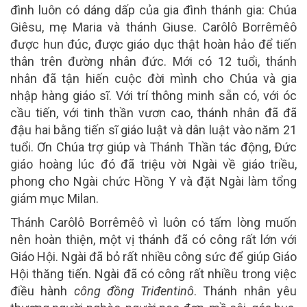
đình luôn có dáng dấp của gia đình thánh gia: Chúa
Giêsu, mẹ Maria và thánh Giuse. Carôlô Borrêmêô
được hun đúc, được giáo dục thật hoàn hảo để tiến
thân trên đường nhân đức. Mới có 12 tuổi, thánh
nhân đã tận hiến cuộc đời mình cho Chúa và gia
nhập hàng giáo sĩ. Với trí thông minh sẵn có, với óc
cầu tiến, với tinh thần vươn cao, thánh nhân đã đã
đậu hai bằng tiến sĩ giáo luật và dân luật vào năm 21
tuổi. Ơn Chúa trợ giúp và Thánh Thần tác động, Ðức
giáo hoàng lúc đó đã triệu vời Ngài về giáo triều,
phong cho Ngài chức Hồng Y và đặt Ngài làm tổng
giám mục Milan.
Thánh Carôlô Borrêmêô vì luôn có tấm lòng muốn
nên hoàn thiện, một vị thánh đã có công rất lớn với
Giáo Hội. Ngài đã bỏ rất nhiều công sức để giúp Giáo
Hội thăng tiến. Ngài đã có công rất nhiều trong việc
điều hành
công đồng Triđentinô
. Thánh nhân yêu