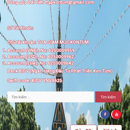
Đóng góp bài viết:
ttgpkontum@gmail.com
Số Tài Khoản
:
Chủ tài khoản:
TOA GIAM MUC KONTUM
Account (VNĐ), No: 6250009959
Account (USD), No: 6250009962
Account (EUR), No: 6250009642
Bank BIDV (Ngân Hàng Đầu Tư Phát Triển Kon Tum)
Swift code:
BIDV VNVX625
Tìm
kiếm
cho: