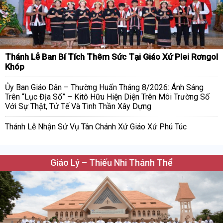
Thánh Lễ Ban Bí Tích Thêm Sức Tại Giáo Xứ Plei Rơngol
Khóp
Ủy Ban Giáo Dân – Thường Huấn Tháng 8/2026: Ánh Sáng
Trên “Lục Địa Số” – Kitô Hữu Hiện Diện Trên Môi Trường Số
Với Sự Thật, Tử Tế Và Tinh Thần Xây Dựng
Thánh Lễ Nhận Sứ Vụ Tân Chánh Xứ Giáo Xứ Phú Túc
Giáo Lý – Thiếu Nhi Thánh Thể