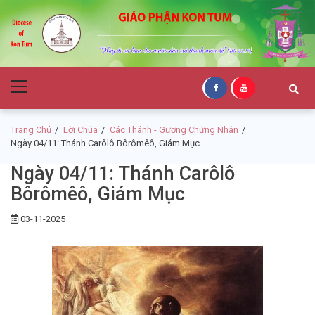
Skip
Skip
to
to
navigation
content
Giáo Phận Kon
Primary
Tum
Menu
Trang Chủ
Lời Chúa
Các Thánh - Gương Chứng Nhân
Ngày 04/11: Thánh Carôlô Bôrômêô, Giám Mục
Ngày 04/11: Thánh Carôlô
Bôrômêô, Giám Mục
03-11-2025