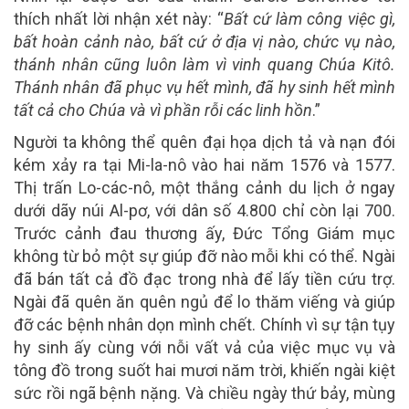
thích nhất lời nhận xét này: “
Bất cứ làm công việc gì,
bất hoàn cảnh nào, bất cứ ở địa vị nào, chức vụ nào,
thánh nhân cũng luôn làm vì vinh quang Chúa Kitô.
Thánh nhân đã phục vụ hết mình, đã hy sinh hết mình
tất cả cho Chúa và vì phần rỗi các linh hồn
.”
Người ta không thể quên đại họa dịch tả và nạn đói
kém xảy ra tại Mi-la-nô vào hai năm 1576 và 1577.
Thị trấn Lo-các-nô, một thắng cảnh du lịch ở ngay
dưới dãy núi Al-pơ, với dân số 4.800 chỉ còn lại 700.
Trước cảnh đau thương ấy, Đức Tổng Giám mục
không từ bỏ một sự giúp đỡ nào mỗi khi có thể. Ngài
đã bán tất cả đồ đạc trong nhà để lấy tiền cứu trợ.
Ngài đã quên ăn quên ngủ để lo thăm viếng và giúp
đỡ các bệnh nhân dọn mình chết. Chính vì sự tận tụy
hy sinh ấy cùng với nỗi vất vả của việc mục vụ và
tông đồ trong suốt hai mươi năm trời, khiến ngài kiệt
sức rồi ngã bệnh nặng. Và chiều ngày thứ bảy, mùng