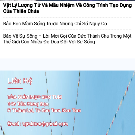
Vật Lý Lượng Tử Và Mầu Nhiệm Về Công Trình Tạo Dựng
Của Thiên Chúa
Bảo Bọc Mầm Sống Trước Những Chỉ Số Nguy Cơ
Bảo Vệ Sự Sống – Lời Mời Gọi Của Đức Thánh Cha Trong Một
Thế Giới Còn Nhiều Đe Dọa Đối Với Sự Sống
Liên Hệ
TÒA GIÁM MỤC KON TUM
146 Trần Hưng Đạo
P. Thắng Lợi, Tp Kon Tum, Kon Tum
Email :
tgmktum@gmail.com