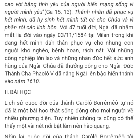
cao vời bằng tình yêu của người hiến mạng sống vì
người mình yêu
”(Ga 15, 13).
Thánh nhân đã phục vụ
hết mình, đã hy sinh hết mình tất cả cho Chúa và vì
phần rỗi các linh hồn
. Với 47 tuổi đời, Ngài đã nhắm
mắt lìa đời vào ngày 03/11/1584 tại Milan trong khi
đang hết mình dấn thân phục vụ cho những con
người khó nghèo, bệnh hoạn, rách nát. Với những
công nghiệp lớn lao và những nhân đức hết sức anh
hùng của Ngài. Chúa đã thưởng công cho Ngài. Ðức
Thánh Cha Phaolô V đã nâng Ngài lên bậc hiển thánh
vào
năm 1610
.
II. BÀI HỌC
Lịch sử cuộc đời của thánh Carôlô Borrêmêô tự nó
đã là một bài học thật sống động cho mọi người về
nhiều phương diện. Tuy nhiên chúng ta cũng có thế
thấy một vài nét nổi bật làm nên hào quang.
Nhìn lại cuộc đời của thánh Carôlô Borrêmêô tôi