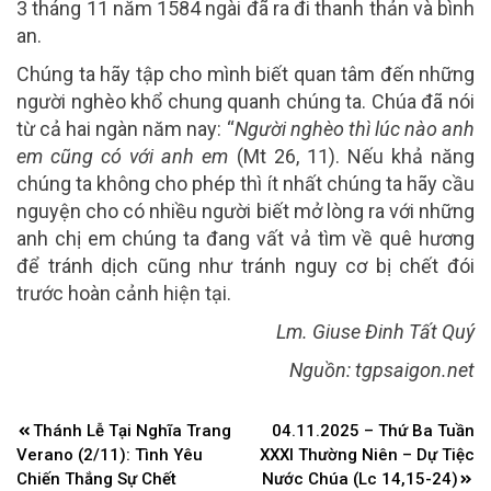
3 tháng 11 năm 1584 ngài đã ra đi thanh thản và bình
an.
Chúng ta hãy tập cho mình biết quan tâm đến những
người nghèo khổ chung quanh chúng ta. Chúa đã nói
từ cả hai ngàn năm nay: “
Người nghèo thì lúc nào anh
em cũng có với anh em
(Mt 26, 11). Nếu khả năng
chúng ta không cho phép thì ít nhất chúng ta hãy cầu
nguyện cho có nhiều người biết mở lòng ra với những
anh chị em chúng ta đang vất vả tìm về quê hương
để tránh dịch cũng như tránh nguy cơ bị chết đói
trước hoàn cảnh hiện tại.
Lm. Giuse Đinh Tất Quý
Nguồn: tgpsaigon.net
Điều
Thánh Lễ Tại Nghĩa Trang
04.11.2025 – Thứ Ba Tuần
hướng
Verano (2/11): Tình Yêu
XXXI Thường Niên – Dự Tiệc
bài
Chiến Thắng Sự Chết
Nước Chúa (Lc 14,15-24)