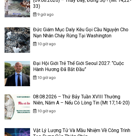
(09.08.2026) – Thầy Đây, Đừng Sợ ! (Mt 14,22-
33)
9 giờ ago
Đức Giám Mục Daly Kêu Gọi Cầu Nguyện Cho
Nạn Nhân Cháy Rừng Tại Washington
10 giờ ago
Đại Hội Giới Trẻ Thế Giới Seoul 2027: “Cuộc
Hành Hương Đã Bắt Đầu”
10 giờ ago
08.08.2026 – Thứ Bảy Tuần XVIII Thường
Niên, Năm A – Nếu Có Lòng Tin (Mt 17,14-20)
10 giờ ago
Vật Lý Lượng Tử Và Mầu Nhiệm Về Công Trình