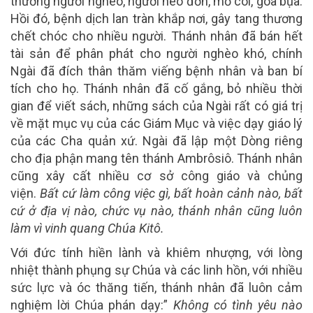
thương người nghèo, người neo đơn, mồ côi, góa bụa.
Hồi đó, bệnh dịch lan tràn khắp nơi, gây tang thương
chết chóc cho nhiều người. Thánh nhân đã bán hết
tài sản để phân phát cho người nghèo khó, chính
Ngài đã đích thân thăm viếng bệnh nhân và ban bí
tích cho họ. Thánh nhân đã cố gắng, bỏ nhiều thời
gian để viết sách, những sách của Ngài rất có giá trị
về mặt mục vụ của các Giám Mục và việc dạy giáo lý
của các Cha quản xứ. Ngài đã lập một Dòng riêng
cho địa phận mang tên thánh Ambrôsiô. Thánh nhân
cũng xây cất nhiều cơ sở công giáo và chủng
viện.
Bất cứ làm công việc gì, bất hoàn cảnh nào, bất
cứ ở địa vị nào, chức vụ nào, thánh nhân cũng luôn
làm vì vinh quang Chúa Kitô.
Với đức tính hiền lành và khiêm nhượng, với lòng
nhiệt thành phụng sự Chúa và các linh hồn, với nhiều
sức lực và óc thăng tiến, thánh nhân đã luôn cảm
nghiệm lời Chúa phán dạy:”
Không có tình yêu nào