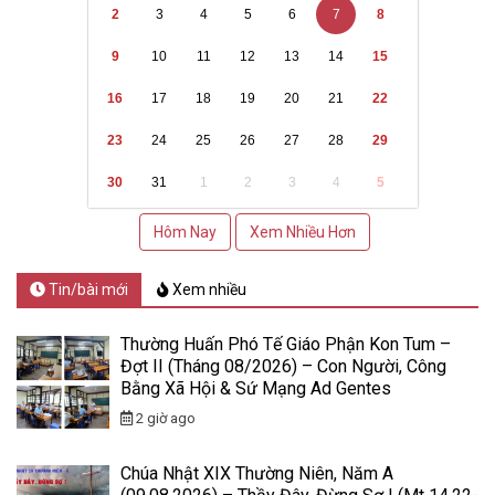
2
3
4
5
6
7
8
9
10
11
12
13
14
15
16
17
18
19
20
21
22
23
24
25
26
27
28
29
30
31
1
2
3
4
5
Hôm Nay
Xem Nhiều Hơn
Tin/bài mới
Xem nhiều
Thường Huấn Phó Tế Giáo Phận Kon Tum –
Đợt II (Tháng 08/2026) – Con Người, Công
Bằng Xã Hội & Sứ Mạng Ad Gentes
2 giờ ago
Chúa Nhật XIX Thường Niên, Năm A