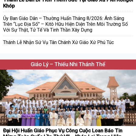
Khóp
Ủy Ban Giáo Dân – Thường Huấn Tháng 8/2026: Ánh Sáng
Trên “Lục Địa Số” – Kitô Hữu Hiện Diện Trên Môi Trường Số
Với Sự Thật, Tử Tế Và Tinh Thần Xây Dựng
Thánh Lễ Nhận Sứ Vụ Tân Chánh Xứ Giáo Xứ Phú Túc
Giáo Lý – Thiếu Nhi Thánh Thể
Đại Hội Huấn Giáo Phục Vụ Công Cuộc Loan Báo Tin