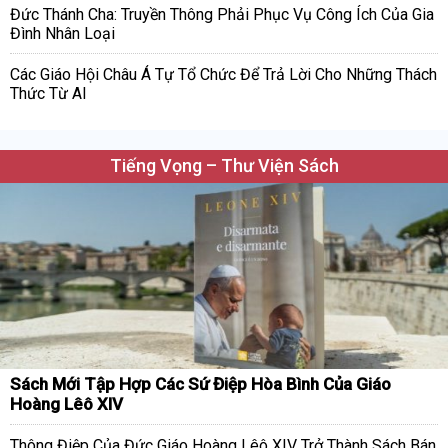
Đức Thánh Cha: Truyền Thông Phải Phục Vụ Công Ích Của Gia
Đình Nhân Loại
Các Giáo Hội Châu Á Tự Tổ Chức Để Trả Lời Cho Những Thách
Thức Từ AI
Tiếng Vọng – Thư Viện Sách
Sách Mới Tập Hợp Các Sứ Điệp Hòa Bình Của Giáo
Hoàng Lêô XIV
Thông Điệp Của Đức Giáo Hoàng Lêô XIV Trở Thành Sách Bán