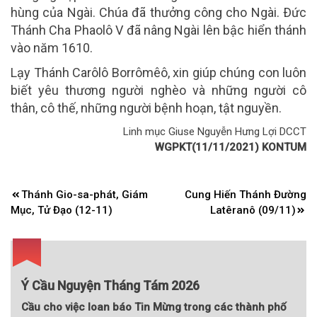
hùng của Ngài. Chúa đã thưởng công cho Ngài. Ðức
Thánh Cha Phaolô V đã nâng Ngài lên bậc hiển thánh
vào năm 1610.
Lạy Thánh Carôlô Borrômêô, xin giúp chúng con luôn
biết yêu thương người nghèo và những người cô
thân, cô thế, những người bệnh hoạn, tật nguyền.
Linh mục Giuse Nguyễn Hưng Lợi DCCT
WGPKT(11/11/2021) KONTUM
Điều
Thánh Gio-sa-phát, Giám
Cung Hiến Thánh Đường
hướng
Mục, Tử Đạo (12-11)
Latêranô (09/11)
bài
viết
Ý Cầu Nguyện Tháng Tám 2026
Cầu cho việc loan báo Tin Mừng trong các thành phố