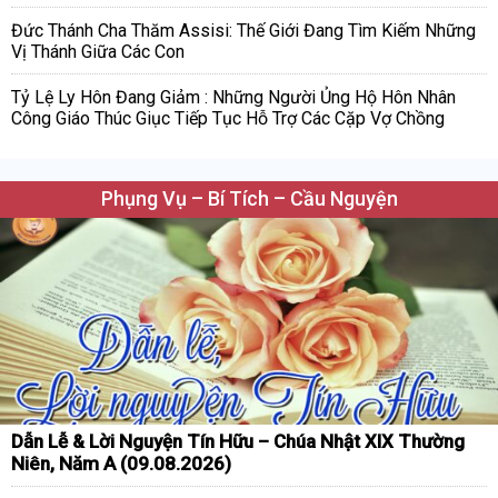
Đức Thánh Cha Thăm Assisi: Thế Giới Đang Tìm Kiếm Những
Vị Thánh Giữa Các Con
Tỷ Lệ Ly Hôn Đang Giảm : Những Người Ủng Hộ Hôn Nhân
Công Giáo Thúc Giục Tiếp Tục Hỗ Trợ Các Cặp Vợ Chồng
Phụng Vụ – Bí Tích – Cầu Nguyện
Dẫn Lễ & Lời Nguyện Tín Hữu – Chúa Nhật XIX Thường
Niên, Năm A (09.08.2026)