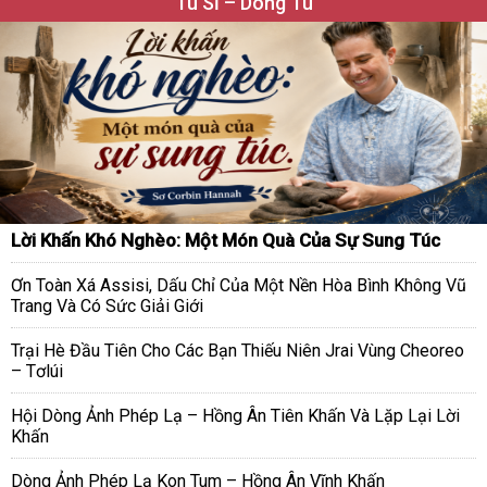
Tu Sĩ – Dòng Tu
Lời Khấn Khó Nghèo: Một Món Quà Của Sự Sung Túc
Ơn Toàn Xá Assisi, Dấu Chỉ Của Một Nền Hòa Bình Không Vũ
Trang Và Có Sức Giải Giới
Trại Hè Đầu Tiên Cho Các Bạn Thiếu Niên Jrai Vùng Cheoreo
– Tơlúi
Hội Dòng Ảnh Phép Lạ – Hồng Ân Tiên Khấn Và Lặp Lại Lời
Khấn
Dòng Ảnh Phép Lạ Kon Tum – Hồng Ân Vĩnh Khấn