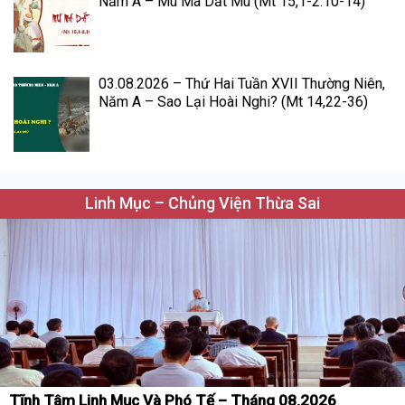
Năm A – Mù Mà Dắt Mù (Mt 15,1-2.10-14)
03.08.2026 – Thứ Hai Tuần XVII Thường Niên,
Năm A – Sao Lại Hoài Nghi? (Mt 14,22-36)
Linh Mục – Chủng Viện Thừa Sai
Tĩnh Tâm Linh Mục Và Phó Tế – Tháng 08.2026