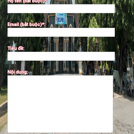
Họ tên (bắt buộc)*:
Email (bắt buộc)*:
Tiêu đề:
Nội dung: