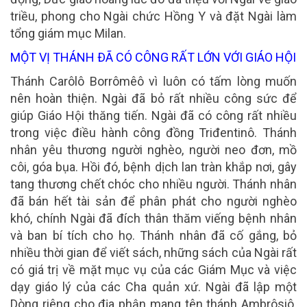
triều, phong cho Ngài chức Hồng Y và đặt Ngài làm
tổng giám mục Milan.
MỘT VỊ THÁNH ÐÃ CÓ CÔNG RẤT LỚN VỚI GIÁO HỘI
Thánh Carôlô Borrômêô vì luôn có tấm lòng muốn
nên hoàn thiện. Ngài đã bỏ rất nhiều công sức để
giúp Giáo Hội thăng tiến. Ngài đã có công rất nhiều
trong việc điều hành công đồng Triđentinô. Thánh
nhân yêu thương người nghèo, người neo đơn, mồ
côi, góa bụa. Hồi đó, bệnh dịch lan tràn khắp nơi, gây
tang thương chết chóc cho nhiều người. Thánh nhân
đã bán hết tài sản để phân phát cho người nghèo
khó, chính Ngài đã đích thân thăm viếng bệnh nhân
và ban bí tích cho họ. Thánh nhân đã cố gắng, bỏ
nhiều thời gian để viết sách, những sách của Ngài rất
có giá trị về mặt mục vụ của các Giám Mục và việc
dạy giáo lý của các Cha quản xứ. Ngài đã lập một
Dòng riêng cho địa phận mang tên thánh Ambrôsiô.