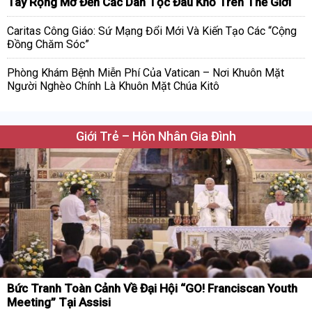
Tay Rộng Mở Đến Các Dân Tộc Đau Khổ Trên Thế Giới
Caritas Công Giáo: Sứ Mạng Đổi Mới Và Kiến Tạo Các “Cộng
Đồng Chăm Sóc”
Phòng Khám Bệnh Miễn Phí Của Vatican – Nơi Khuôn Mặt
Người Nghèo Chính Là Khuôn Mặt Chúa Kitô
Giới Trẻ – Hôn Nhân Gia Đình
Bức Tranh Toàn Cảnh Về Đại Hội “GO! Franciscan Youth
Meeting” Tại Assisi