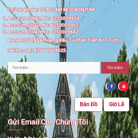
Chủ tài khoản:
TOA GIAM MUC KONTUM
Account (VNĐ), No: 6250009959
Account (USD), No: 6250009962
Account (EUR), No: 6250009642
Bank BIDV (Ngân Hàng Đầu Tư Phát Triển Kon Tum)
Swift code:
BIDV VNVX625
Tìm
kiếm
cho:
Bản Đồ
Giờ Lễ
Gửi Email Cho Chúng Tôi