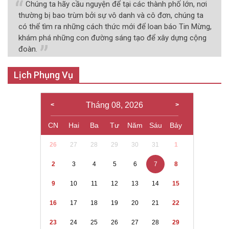
Chúng ta hãy cầu nguyện để tại các thành phố lớn, nơi
thường bị bao trùm bởi sự vô danh và cô đơn, chúng ta
có thể tìm ra những cách thức mới để loan báo Tin Mừng,
khám phá những con đường sáng tạo để xây dựng cộng
đoàn.
Lịch Phụng Vụ
Tháng 08, 2026
CN
Hai
Ba
Tư
Năm
Sáu
Bảy
26
27
28
29
30
31
1
2
3
4
5
6
7
8
9
10
11
12
13
14
15
16
17
18
19
20
21
22
23
24
25
26
27
28
29