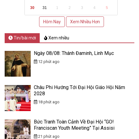
30
31
1
2
3
4
5
Hôm Nay
Xem Nhiều Hơn
Tin/bài mới
Xem nhiều
Ngày 08/08: Thánh Đaminh, Linh Mục
12 phút ago
Châu Phi Hướng Tới Đại Hội Giáo Hội Năm
2028
18 phút ago
Bức Tranh Toàn Cảnh Về Đại Hội “GO!
Franciscan Youth Meeting” Tại Assisi
21 phút ago