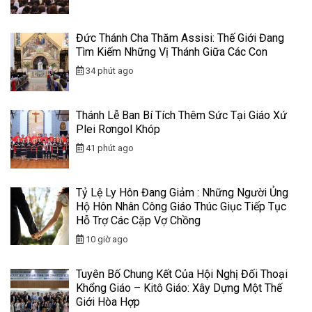
Đức Thánh Cha Thăm Assisi: Thế Giới Đang
Tìm Kiếm Những Vị Thánh Giữa Các Con
34 phút ago
Thánh Lễ Ban Bí Tích Thêm Sức Tại Giáo Xứ
Plei Rơngol Khóp
41 phút ago
Tỷ Lệ Ly Hôn Đang Giảm : Những Người Ủng
Hộ Hôn Nhân Công Giáo Thúc Giục Tiếp Tục
Hỗ Trợ Các Cặp Vợ Chồng
10 giờ ago
Tuyên Bố Chung Kết Của Hội Nghị Đối Thoại
Khổng Giáo – Kitô Giáo: Xây Dựng Một Thế
Giới Hòa Hợp