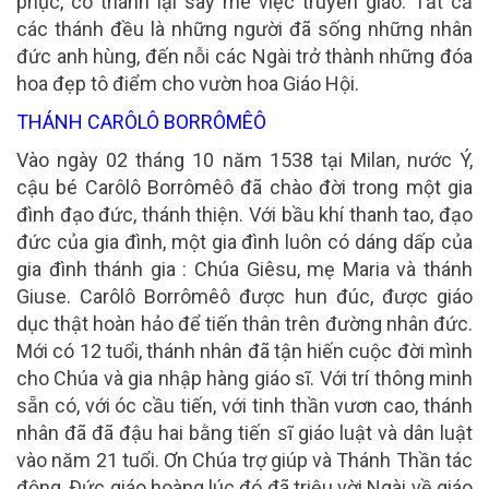
phục, có thánh lại say mê việc truyền giáo. Tất cả
các thánh đều là những người đã sống những nhân
đức anh hùng, đến nỗi các Ngài trở thành những đóa
hoa đẹp tô điểm cho vườn hoa Giáo Hội.
THÁNH CARÔLÔ BORRÔMÊÔ
Vào ngày 02 tháng 10 năm 1538 tại Milan, nước Ý,
cậu bé Carôlô Borrômêô đã chào đời trong một gia
đình đạo đức, thánh thiện. Với bầu khí thanh tao, đạo
đức của gia đình, một gia đình luôn có dáng dấp của
gia đình thánh gia : Chúa Giêsu, mẹ Maria và thánh
Giuse. Carôlô Borrômêô được hun đúc, được giáo
dục thật hoàn hảo để tiến thân trên đường nhân đức.
Mới có 12 tuổi, thánh nhân đã tận hiến cuộc đời mình
cho Chúa và gia nhập hàng giáo sĩ. Với trí thông minh
sẵn có, với óc cầu tiến, với tinh thần vươn cao, thánh
nhân đã đã đậu hai bằng tiến sĩ giáo luật và dân luật
vào năm 21 tuổi. Ơn Chúa trợ giúp và Thánh Thần tác
động, Ðức giáo hoàng lúc đó đã triệu vời Ngài về giáo