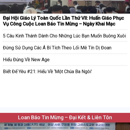
Đại Hội Giáo Lý Toàn Quốc Lần Thứ VII: Huấn Giáo Phục
Vụ Công Cuộc Loan Báo Tin Mừng – Ngày Khai Mạc
5 Câu Kinh Thánh Dành Cho Những Lúc Bạn Muốn Buông Xuôi
Đừng Sử Dụng Các Á Bí Tích Theo Lối Mê Tín Dị Đoan
Hiểu Đúng Về New Age
Biết Để Yêu #21: Hiểu Về ‘Một Chúa Ba Ngôi’
Loan Báo Tin Mừng – Đại Kết & Liên Tôn