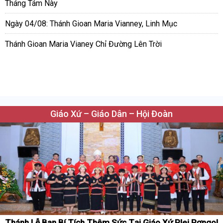
Tháng Tám Này
Ngày 04/08: Thánh Gioan Maria Vianney, Linh Mục
Thánh Gioan Maria Vianey Chỉ Đường Lên Trời
Giáo Xứ – Giáo Dân – Hội Đoàn
Thánh Lễ Ban Bí Tích Thêm Sức Tại Giáo Xứ Plei Rơngol