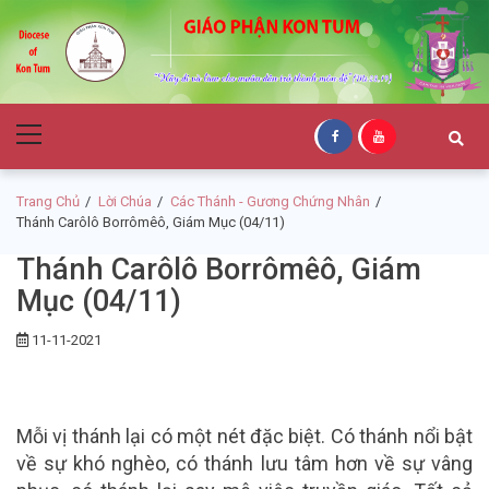
Skip
Skip
to
to
navigation
content
Giáo Phận Kon
Primary
Tum
Menu
Trang Chủ
Lời Chúa
Các Thánh - Gương Chứng Nhân
Thánh Carôlô Borrômêô, Giám Mục (04/11)
Thánh Carôlô Borrômêô, Giám
Mục (04/11)
11-11-2021
Mỗi vị thánh lại có một nét đặc biệt. Có thánh nổi bật
về sự khó nghèo, có thánh lưu tâm hơn về sự vâng