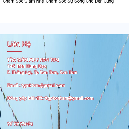
Chăm Sóc Giảm Nhẹ: Chăm Sóc Sự Sống Cho Đến Cùng
Liên Hệ
TÒA GIÁM MỤC KON TUM
146 Trần Hưng Đạo
P. Thắng Lợi, Tp Kon Tum, Kon Tum
Email :
tgmktum@gmail.com
Đóng góp bài viết:
ttgpkontum@gmail.com
Số Tài Khoản
: