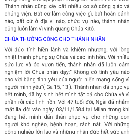
Thánh nhân cũng xây cất nhiều cơ sở công giáo và
chủng viện. Bất cứ làm công việc gì, bất hoàn cảnh
nào, bất cứ ở địa vị nào, chức vụ nào, thánh nhân
cũng luôn làm vì vinh quang Chúa Kitô.
CHÚA THƯỞNG CÔNG CHO THÁNH NHÂN
Với đức tính hiền lành và khiêm nhượng, với lòng
nhiệt thành phụng sự Chúa và các linh hồn. Với nhiều
sức lực và óc vươn tiến, thánh nhân đã luôn cảm
nghiệm lời Chúa phán dạy:” Không có tình yêu nào
cao vời bằng tình yêu của người hiến mạng sống vì
người mình yêu”( Ga 15, 13 ). Thánh nhân đã phục vụ
hết mình, đã hy sinh hết mình tất cả cho Chúa và vì
phần rỗi các linh hồn. Với 47 tuổi đời, Ngài đã nhắm
mắt lìa đời vào ngày 03/11/1584 tại Milan trong khi
đang hết mình dấn thân phục vụ cho những con
người khó nghèo, bệnh hoạn, rách nát. Với những
công nghiệp lớn lao và những nhân đức hết sức anh