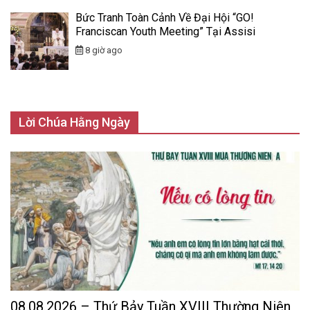
Bức Tranh Toàn Cảnh Về Đại Hội “GO!
Franciscan Youth Meeting” Tại Assisi
8 giờ ago
Lời Chúa Hằng Ngày
08.08.2026 – Thứ Bảy Tuần XVIII Thường Niên,