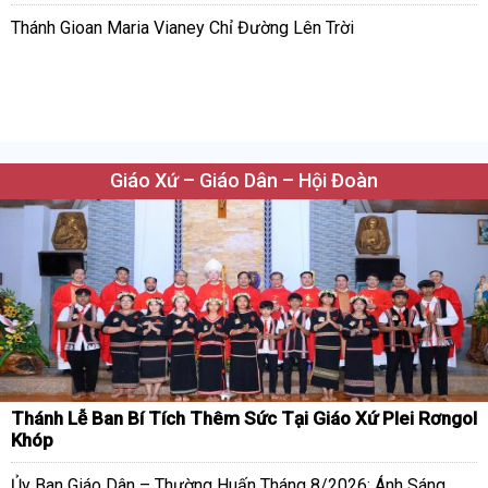
Thánh Gioan Maria Vianey Chỉ Đường Lên Trời
Giáo Xứ – Giáo Dân – Hội Đoàn
Thánh Lễ Ban Bí Tích Thêm Sức Tại Giáo Xứ Plei Rơngol
Khóp
Ủy Ban Giáo Dân – Thường Huấn Tháng 8/2026: Ánh Sáng