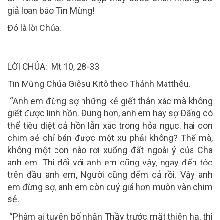
giả loan báo Tin Mừng!
Ðó là lời Chúa.
LỜI CHÚA: Mt 10, 28-33
Tin Mừng Chúa Giêsu Kitô theo Thánh Matthêu.
“Anh em đừng sợ những kẻ giết thân xác mà không
giết được linh hồn. Ðúng hơn, anh em hãy sợ Ðấng có
thể tiêu diệt cả hồn lẫn xác trong hỏa ngục. hai con
chim sẻ chỉ bán được một xu phải không? Thế mà,
không một con nào rơi xuống đất ngoài ý của Cha
anh em. Thì đối với anh em cũng vậy, ngay đến tóc
trên đầu anh em, Người cũng đếm cả rồi. Vậy anh
em đừng sợ, anh em còn quý giá hơn muôn vàn chim
sẻ.
“Phàm ai tuyên bố nhận Thầy trước mặt thiên hạ, thì