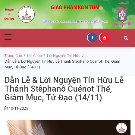
Skip
Skip
to
to
navigation
content
Giáo Phận Kon
Primary
Tum
Menu
Trang Chủ
Lời Chúa
Lời Nguyện Tín Hữu
Dẫn Lễ & Lời Nguyện Tín Hữu Lễ Thánh Stêphanô Cuénot Thể, Giám
Mục, Tử Đạo (14/11)
Dẫn Lễ & Lời Nguyện Tín Hữu Lễ
Thánh Stêphanô Cuénot Thể,
Giám Mục, Tử Đạo (14/11)
10-11-2025