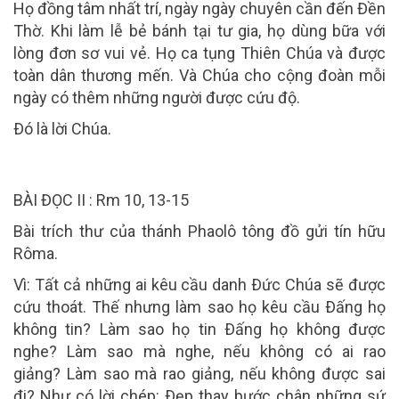
Họ đồng tâm nhất trí, ngày ngày chuyên cần đến Đền
Thờ. Khi làm lễ bẻ bánh tại tư gia, họ dùng bữa với
lòng đơn sơ vui vẻ. Họ ca tụng Thiên Chúa và được
toàn dân thương mến. Và Chúa cho cộng đoàn mỗi
ngày có thêm những người được cứu độ.
Ðó là lời Chúa.
BÀI ĐỌC II : Rm 10, 13-15
Bài trích thư của thánh Phaolô tông đồ gửi tín hữu
Rôma.
Vì: Tất cả những ai kêu cầu danh Ðức Chúa sẽ được
cứu thoát. Thế nhưng làm sao họ kêu cầu Ðấng họ
không tin? Làm sao họ tin Ðấng họ không được
nghe? Làm sao mà nghe, nếu không có ai rao
giảng? Làm sao mà rao giảng, nếu không được sai
đi? Như có lời chép: Ðẹp thay bước chân những sứ