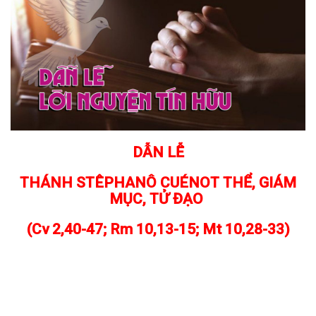
DẪN LỄ
THÁNH STÊPHANÔ CUÉNOT THỂ, GIÁM
MỤC, TỬ ĐẠO
(Cv 2,40-47; Rm 10,13-15; Mt 10,28-33)