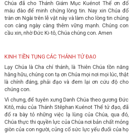
Chúa đã cho Thánh Giám Mục Kuénot Thể ơn đổ
máu đào để minh chứng lòng tin. Nay xin Chúa đổ
tràn ơn Ngài trên lễ vật này và làm cho lòng tin chúng
con càng ngày càng thêm vững mạnh.
Chúng con
cầu xin, nhờ Đức Ki-tô, Chúa chúng con. Amen
KINH TIỀN TỤNG CÁC THÁNH TỬ ĐẠO
Lạy Chúa là Cha chí thánh, là Thiên Chúa tồn năng
hằng hữu, chúng con tạ ơn Chúa mọi nơi mọi lúc, thật
là chính đáng, phải đạo và đem lại ơn cứu độ cho
chúng con.
Vì chưng, để tuyên xưng Danh Chúa theo gương Đức
Kitô, máu của Thánh Stêphan Kuénot Thể tử đạo, đã
đổ ra bày tỏ những việc lạ lùng của Chúa, qua đó,
Chúa thực thi quyền lực của Chúa nơi bản chất mỏng
giòn của con người, củng cố sức lực yếu đuối của họ