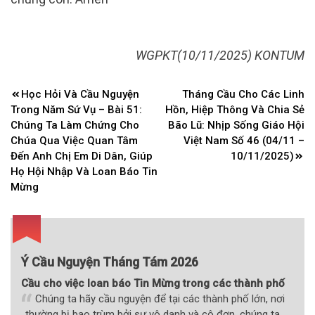
WGPKT(10/11/2025) KONTUM
Điều
Học Hỏi Và Cầu Nguyện
Tháng Cầu Cho Các Linh
hướng
Trong Năm Sứ Vụ – Bài 51:
Hồn, Hiệp Thông Và Chia Sẻ
bài
Chúng Ta Làm Chứng Cho
Bão Lũ: Nhịp Sống Giáo Hội
Chúa Qua Việc Quan Tâm
Việt Nam Số 46 (04/11 –
viết
Đến Anh Chị Em Di Dân, Giúp
10/11/2025)
Họ Hội Nhập Và Loan Báo Tin
Mừng
Ý Cầu Nguyện Tháng Tám 2026
Cầu cho việc loan báo Tin Mừng trong các thành phố
Chúng ta hãy cầu nguyện để tại các thành phố lớn, nơi
thường bị bao trùm bởi sự vô danh và cô đơn, chúng ta