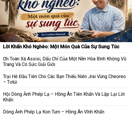
Lời Khấn Khó Nghèo: Một Món Quà Của Sự Sung Túc
Ơn Toàn Xá Assisi, Dấu Chỉ Của Một Nền Hòa Bình Không Vũ
Trang Và Có Sức Giải Giới
Trại Hè Đầu Tiên Cho Các Bạn Thiếu Niên Jrai Vùng Cheoreo
– Tơlúi
Hội Dòng Ảnh Phép Lạ – Hồng Ân Tiên Khấn Và Lặp Lại Lời
Khấn
Dòng Ảnh Phép Lạ Kon Tum – Hồng Ân Vĩnh Khấn