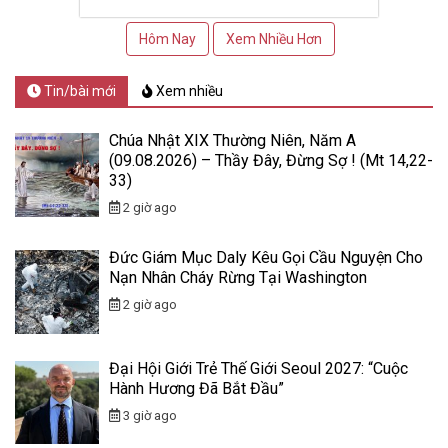
Hôm Nay
Xem Nhiều Hơn
Tin/bài mới
Xem nhiều
Chúa Nhật XIX Thường Niên, Năm A
(09.08.2026) – Thầy Đây, Đừng Sợ ! (Mt 14,22-
33)
2 giờ ago
Đức Giám Mục Daly Kêu Gọi Cầu Nguyện Cho
Nạn Nhân Cháy Rừng Tại Washington
2 giờ ago
Đại Hội Giới Trẻ Thế Giới Seoul 2027: “Cuộc
Hành Hương Đã Bắt Đầu”
3 giờ ago