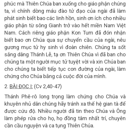
phúc mà Thiên Chúa ban xuống cho giáo phận chúng
ta, vì chính dòng máu đào tử đạo của ngài đã làm
phát sinh biết bao các linh hồn, sinh ơn ích cho nhiều
giáo phận từ sông Gianh trở vào hết miền Nam Việt
Nam. Cách riêng giáo phận Kon Tum đã đón nhận
biết bao ơn Chúa qua sự chuyển cầu của ngài, nêu
gương mục tử hy sinh vì đoàn chiên. Chúng ta sốt
sắng dâng Thánh Lễ, tạ ơn Thiên Chúa vì đã ban cho
chúng ta một người mục tử tuyệt vời và xin Chúa ban
cho chúng ta biết tiếp tục con đường của ngài, làm
chứng cho Chúa bằng cả cuộc đời của mình.
2.
BÀI ĐỌC I:
(
Cv 2,40-47
)
Thánh Phê-rô long trọng làm chứng cho Chúa và
khuyên nhủ dân chúng hãy tránh xa thế hệ gian tà để
được cứu độ. Nhiều người đã tin theo Chúa và Ông
làm phép rửa cho họ, họ đồng tâm nhất trí, chuyên
cần cầu nguyện và ca tụng Thiên Chúa.