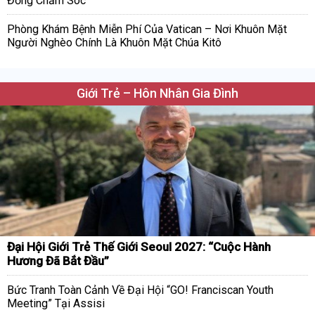
Đồng Chăm Sóc”
Phòng Khám Bệnh Miễn Phí Của Vatican – Nơi Khuôn Mặt
Người Nghèo Chính Là Khuôn Mặt Chúa Kitô
Giới Trẻ – Hôn Nhân Gia Đình
Đại Hội Giới Trẻ Thế Giới Seoul 2027: “Cuộc Hành
Hương Đã Bắt Đầu”
Bức Tranh Toàn Cảnh Về Đại Hội “GO! Franciscan Youth
Meeting” Tại Assisi