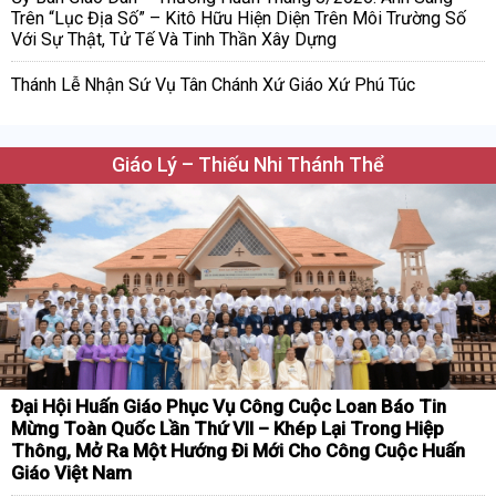
Trên “Lục Địa Số” – Kitô Hữu Hiện Diện Trên Môi Trường Số
Với Sự Thật, Tử Tế Và Tinh Thần Xây Dựng
Thánh Lễ Nhận Sứ Vụ Tân Chánh Xứ Giáo Xứ Phú Túc
Giáo Lý – Thiếu Nhi Thánh Thể
Đại Hội Huấn Giáo Phục Vụ Công Cuộc Loan Báo Tin
Mừng Toàn Quốc Lần Thứ VII – Khép Lại Trong Hiệp
Thông, Mở Ra Một Hướng Đi Mới Cho Công Cuộc Huấn
Giáo Việt Nam