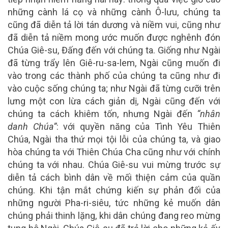
những cành lá cọ và những cành Ô-lưu, chúng ta
cũng đã diễn tả lời tán dương và niềm vui, cũng như
đã diễn tả niềm mong ước muốn được nghênh đón
Chúa Giê-su, Đấng đến với chúng ta. Giống như Ngài
đã từng trẩy lên Giê-ru-sa-lem, Ngài cũng muốn đi
vào trong các thành phố của chúng ta cũng như đi
vào cuộc sống chúng ta; như Ngài đã từng cưỡi trên
lưng một con lừa cách giản dị, Ngài cũng đến với
chúng ta cách khiêm tốn, nhưng Ngài đến
“nhân
danh Chúa”
: với quyền năng của Tình Yêu Thiên
Chúa, Ngài tha thứ mọi tội lỗi của chúng ta, và giao
hòa chúng ta với Thiên Chúa Cha cũng như với chính
chúng ta với nhau. Chúa Giê-su vui mừng trước sự
diễn tả cách bình dân về mối thiện cảm của quần
chúng. Khi tận mắt chứng kiến sự phản đối của
những người Pha-ri-siêu, tức những kẻ muốn dân
chúng phải thinh lặng, khi dân chúng đang reo mừng