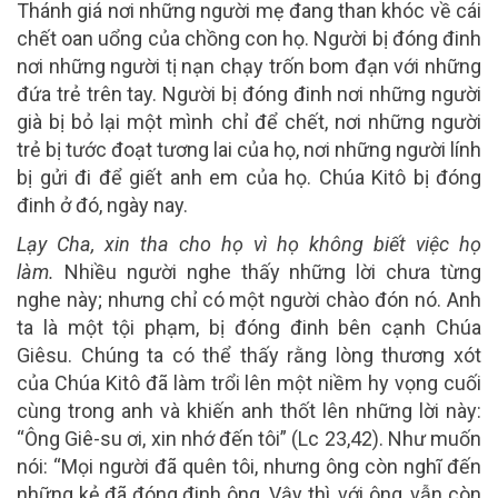
Thánh giá nơi những người mẹ đang than khóc về cái
chết oan uổng của chồng con họ. Người bị đóng đinh
nơi những người tị nạn chạy trốn bom đạn với những
đứa trẻ trên tay. Người bị đóng đinh nơi những người
già bị bỏ lại một mình chỉ để chết, nơi những người
trẻ bị tước đoạt tương lai của họ, nơi những người lính
bị gửi đi để giết anh em của họ. Chúa Kitô bị đóng
đinh ở đó, ngày nay.
Lạy Cha, xin tha cho họ vì họ không biết việc họ
làm.
Nhiều người nghe thấy những lời chưa từng
nghe này; nhưng chỉ có một người chào đón nó. Anh
ta là một tội phạm, bị đóng đinh bên cạnh Chúa
Giêsu. Chúng ta có thể thấy rằng lòng thương xót
của Chúa Kitô đã làm trổi lên một niềm hy vọng cuối
cùng trong anh và khiến anh thốt lên những lời này:
“Ông Giê-su ơi, xin nhớ đến tôi” (Lc 23,42). Như muốn
nói: “Mọi người đã quên tôi, nhưng ông còn nghĩ đến
những kẻ đã đóng đinh ông. Vậy thì, với ông, vẫn còn