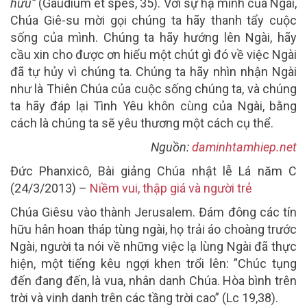
hữu”
(Gaudium et spes, 35). Với sự hạ mình của Ngài,
Chúa Giê-su mời gọi chúng ta hãy thanh tẩy cuộc
sống của mình. Chúng ta hãy hướng lên Ngài, hãy
cầu xin cho được ơn hiểu một chút gì đó về việc Ngài
đã tự hủy vì chúng ta. Chúng ta hãy nhìn nhận Ngài
như là Thiên Chúa của cuộc sống chúng ta, và chúng
ta hãy đáp lại Tình Yêu khôn cùng của Ngài, bằng
cách là chúng ta sẽ yêu thương một cách cụ thể.
Nguồn:
daminhtamhiep.net
Đức Phanxicô, Bài giảng Chúa nhật lễ Lá năm C
(24/3/2013) –
Niềm vui, thập giá và người trẻ
Chúa Giêsu vào thành Jerusalem. Đám đông các tín
hữu hân hoan tháp tùng ngài, họ trải áo choàng trước
Ngài, người ta nói về những việc lạ lùng Ngài đã thực
hiện, một tiếng kêu ngợi khen trổi lên: ”Chúc tụng
đến đang đến, là vua, nhân danh Chúa. Hòa bình trên
trời và vinh danh trên các tầng trời cao” (Lc 19,38).