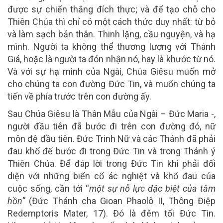
được sự chiến thắng đích thực; và để tạo chỗ cho
Thiên Chúa thì chỉ có một cách thức duy nhất: từ bỏ
và làm sạch bản thân. Thinh lặng, cầu nguyện, và hạ
mình. Người ta không thể thương lượng với Thánh
Giá, hoặc là người ta đón nhận nó, hay là khước từ nó.
Và với sự hạ mình của Ngài, Chúa Giêsu muốn mở
cho chúng ta con đường Đức Tin, và muốn chúng ta
tiến về phía trước trên con đường ấy.
Sau Chúa Giêsu là Thân Mẫu của Ngài – Đức Maria -,
người đầu tiên đã bước đi trên con đường đó, nữ
môn đệ đầu tiên. Đức Trinh Nữ và các Thánh đã phải
đau khổ để bước đi trong Đức Tin và trong Thánh ý
Thiên Chúa. Để đáp lời trong Đức Tin khi phải đối
diện với những biến cố ác nghiệt và khổ đau của
cuộc sống, cần tới “
một sự nỗ lực đặc biệt của tâm
hồn”
(Đức Thánh cha Gioan Phaolô II, Thông Điệp
Redemptoris Mater, 17). Đó là đêm tối Đức Tin.