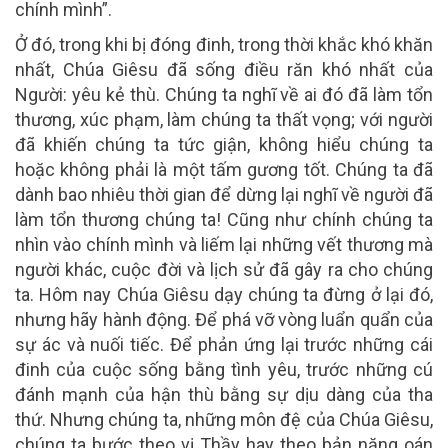
chính mình”.
Ở đó, trong khi bị đóng đinh, trong thời khắc khó khăn
nhất, Chúa Giêsu đã sống điều răn khó nhất của
Người: yêu kẻ thù. Chúng ta nghĩ về ai đó đã làm tổn
thương, xúc phạm, làm chúng ta thất vọng; với người
đã khiến chúng ta tức giận, không hiểu chúng ta
hoặc không phải là một tấm gương tốt. Chúng ta đã
dành bao nhiêu thời gian để dừng lại nghĩ về người đã
làm tổn thương chúng ta! Cũng như chính chúng ta
nhìn vào chính mình và liếm lại những vết thương mà
người khác, cuộc đời và lịch sử đã gây ra cho chúng
ta. Hôm nay Chúa Giêsu dạy chúng ta đừng ở lại đó,
nhưng hãy hành động. Để phá vỡ vòng luẩn quẩn của
sự ác và nuối tiếc. Để phản ứng lại trước những cái
đinh của cuộc sống bằng tình yêu, trước những cú
đánh mạnh của hận thù bằng sự dịu dàng của tha
thứ. Nhưng chúng ta, những môn đệ của Chúa Giêsu,
chúng ta bước theo vị Thầy hay theo bản năng oán