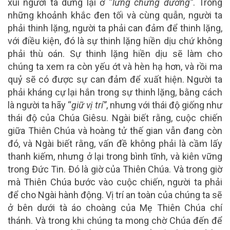
xúi người ta dừng lại ở “
lưng chừng đường”
. Trong
những khoảnh khắc đen tối và cùng quẫn, người ta
phải thinh lặng, người ta phải can đảm để thinh lặng,
với điều kiện, đó là sự thinh lặng hiền dịu chứ không
phải thù oán. Sự thinh lặng hiền dịu sẽ làm cho
chúng ta xem ra còn yếu ớt và hèn hạ hơn, và rồi ma
quỷ sẽ có được sự can đảm để xuất hiện. Người ta
phải kháng cự lại hắn trong sự thinh lặng, bằng cách
là người ta hãy “
giữ vị trí”
, nhưng với thái độ giống như
thái độ của Chúa Giêsu. Ngài biết rằng, cuộc chiến
giữa Thiên Chúa và hoàng tử thế gian vẫn đang còn
đó, và Ngài biết rằng, vấn đề không phải là cầm lấy
thanh kiếm, nhưng ở lại trong bình tĩnh, và kiên vững
trong Đức Tin. Đó là giờ của Thiên Chúa. Và trong giờ
mà Thiên Chúa bước vào cuộc chiến, người ta phải
để cho Ngài hành động. Vị trí an toàn của chúng ta sẽ
ở bên dưới tà áo choàng của Mẹ Thiên Chúa chí
thánh. Và trong khi chúng ta mong chờ Chúa đến để