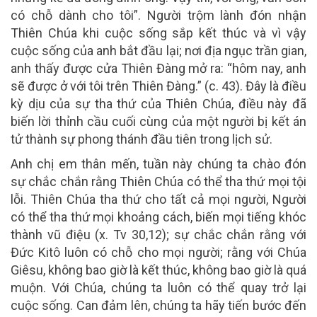
có chỗ dành cho tôi”. Người trộm lành đón nhận
Thiên Chúa khi cuộc sống sắp kết thúc và vì vậy
cuộc sống của anh bắt đầu lại; nơi địa ngục trần gian,
anh thấy được cửa Thiên Đàng mở ra: “hôm nay, anh
sẽ được ở với tôi trên Thiên Đàng.” (c. 43). Đây là điều
kỳ dịu của sự tha thứ của Thiên Chúa, điều này đã
biến lời thỉnh cầu cuối cùng của một người bị kết án
tử thành sự phong thánh đầu tiên trong lịch sử.
Anh chị em thân mến, tuần này chúng ta chào đón
sự chắc chắn rằng Thiên Chúa có thể tha thứ mọi tội
lỗi. Thiên Chúa tha thứ cho tất cả mọi người, Người
có thể tha thứ mọi khoảng cách, biến mọi tiếng khóc
thành vũ điệu (x. Tv 30,12); sự chắc chắn rằng với
Đức Kitô luôn có chỗ cho mọi người; rằng với Chúa
Giêsu, không bao giờ là kết thúc, không bao giờ là quá
muộn. Với Chúa, chúng ta luôn có thể quay trở lại
cuộc sống. Can đảm lên, chúng ta hãy tiến bước đến