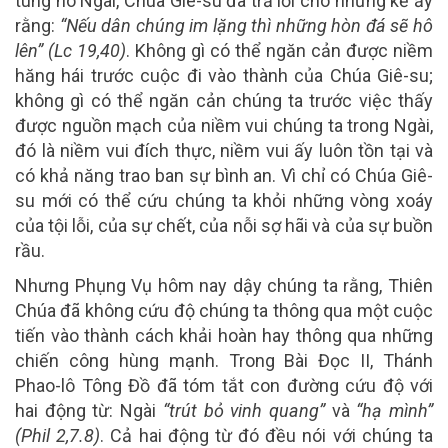
tung hô Ngài, Chúa Giê-su đã trả lời cho những kẻ ấy
rằng:
“Nếu dân chúng im lặng thì những hòn đá sẽ hô
lên” (Lc 19,40)
. Không gì có thể ngăn cản được niềm
hăng hái trước cuộc đi vào thành của Chúa Giê-su;
không gì có thể ngăn cản chúng ta trước việc thấy
được nguồn mạch của niềm vui chúng ta trong Ngài,
đó là niềm vui đích thực, niềm vui ấy luôn tồn tại và
có khả năng trao ban sự bình an. Vì chỉ có Chúa Giê-
su mới có thể cứu chúng ta khỏi những vòng xoáy
của tội lỗi, của sự chết, của nỗi sợ hãi và của sự buồn
rầu.
Nhưng Phụng Vụ hôm nay dậy chúng ta rằng, Thiên
Chúa đã không cứu độ chúng ta thông qua một cuộc
tiến vào thành cách khải hoàn hay thông qua những
chiến công hùng mạnh. Trong Bài Đọc II, Thánh
Phao-lô Tông Đồ đã tóm tắt con đường cứu độ với
hai động từ: Ngài
“trút bỏ vinh quang”
và
“hạ mình”
(Phil 2,7.8)
. Cả hai động từ đó đều nói với chúng ta