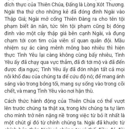
đích thực của Thiên Chúa, Đấng là Lòng Xót Thương.
Ngài tha thứ cho những kẻ đã đóng đinh Ngài vào
Thập Giá; Ngài mở cổng Thiên Đàng ra cho tên tội
phạm biết ăn năn, tức tên tội phạm cũng bị đóng
đinh vào một cây thập giá bên cạnh Ngài, và đụng
chạm tới con tim của viên sĩ quan quân đội. Mầu
nhiệm sự ác càng mênh mông bao nhiêu thì hiện
thực Tình Yêu lại càng không cùng bấy nhiêu, Tình
Yêu ấy đã chạy qua vực thẳm, đã đi tới mộ và đã đến
được địa ngục; Tình Yêu ấy đã đón nhận tất cả mọi
nỗi khổ đau của chúng ta để cứu độ nó; để mang ánh
sáng vào trong bóng tối, mang sự sống vào trong cõi
chết, và mang Tình Yêu vào nơi hận thù.
Cách thức hành động của Thiên Chúa có thể vượt
lên trước chúng ta thật xa, trong khi chúng ta tự làm
cho mình trở nên nặng nề trong việc từ bỏ ít nhất là
một chút gì đó từ chính chúng ta. Ngài đã khước từ