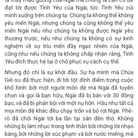
đạt tới được Tình Yêu của Ngài, tức Tình Yêu cúi
mình xuống trên chúng ta. Chúng ta không thể không
yêu mến Ngài, nhưng chúng ta cũng không thể yêu
mến Ngài nếu như chúng ta không được Ngài yêu
thương trước, nếu như chúng ta không có sự kinh
nghiệm về sự trìu mến đầy ngạc nhiên của Ngài,
cũng như nếu chúng ta không chấp nhận rằng, Tình
Yêu đích thực hệ tại ở chỗ phục vụ cách cụ thể.
Nhưng đó chỉ là sự khởi đầu. Sự hạ mình mà Chúa
Giê-su đã thực hiện, đi tới tột đỉnh điểm trong cuộc
khổ hình: bởi một người môn đệ mà Ngài đã tuyển
chọn và gọi là bạn hữu, Ngài đã bị bán với 30 đồng
bạc, và đã bị phản bội với một nụ hôn. Hầu như tất cả
mọi môn đệ khác đều chạy trốn và bỏ rơi Ngài. Phê-
rô đã chối Ngài tới ba lần tại sân đền thờ. Không
những bị làm nhục trong tinh thần bởi những lời nhạo
báng, bởi những lời xúc phạm và bởi nước miếng, mà