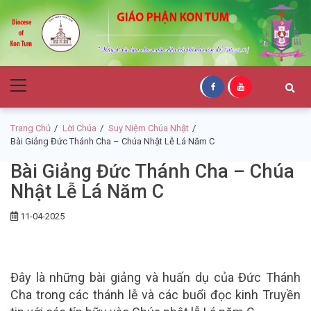
Skip
Skip
to
to
navigation
content
Giáo Phận Kon
Primary
Tum
Menu
Trang Chủ
Lời Chúa
Suy Niệm Chúa Nhật
Bài Giảng Đức Thánh Cha – Chúa Nhật Lễ Lá Năm C
Bài Giảng Đức Thánh Cha – Chúa
Nhật Lễ Lá Năm C
11-04-2025
Đây là những bài giảng và huấn dụ của Đức Thánh
Cha trong các thánh lễ và các buổi đọc kinh Truyền