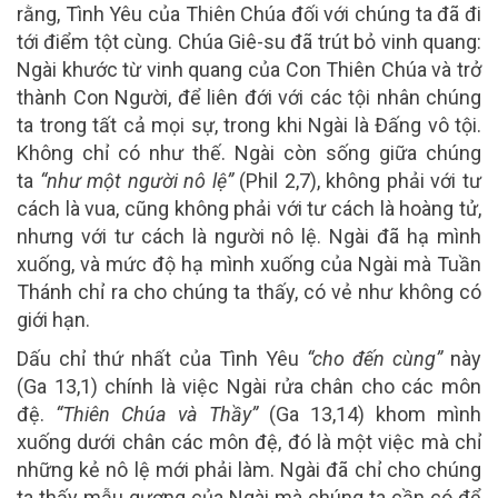
rằng, Tình Yêu của Thiên Chúa đối với chúng ta đã đi
tới điểm tột cùng. Chúa Giê-su đã trút bỏ vinh quang:
Ngài khước từ vinh quang của Con Thiên Chúa và trở
thành Con Người, để liên đới với các tội nhân chúng
ta trong tất cả mọi sự, trong khi Ngài là Đấng vô tội.
Không chỉ có như thế. Ngài còn sống giữa chúng
ta
“như một người nô lệ”
(Phil 2,7), không phải với tư
cách là vua, cũng không phải với tư cách là hoàng tử,
nhưng với tư cách là người nô lệ. Ngài đã hạ mình
xuống, và mức độ hạ mình xuống của Ngài mà Tuần
Thánh chỉ ra cho chúng ta thấy, có vẻ như không có
giới hạn.
Dấu chỉ thứ nhất của Tình Yêu
“cho đến cùng”
này
(Ga 13,1) chính là việc Ngài rửa chân cho các môn
đệ.
“Thiên Chúa và Thầy”
(Ga 13,14) khom mình
xuống dưới chân các môn đệ, đó là một việc mà chỉ
những kẻ nô lệ mới phải làm. Ngài đã chỉ cho chúng
ta thấy mẫu gương của Ngài mà chúng ta cần có để