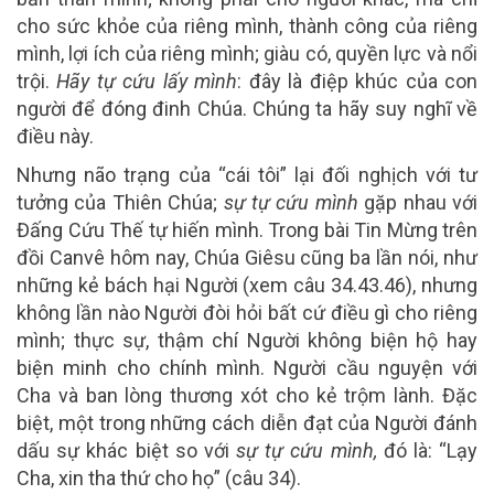
cho sức khỏe của riêng mình, thành công của riêng
mình, lợi ích của riêng mình; giàu có, quyền lực và nổi
trội.
Hãy tự cứu lấy mình
: đây là điệp khúc của con
người để đóng đinh Chúa. Chúng ta hãy suy nghĩ về
điều này.
Nhưng não trạng của “cái tôi” lại đối nghịch với tư
tưởng của Thiên Chúa;
sự tự cứu mình
gặp nhau với
Đấng Cứu Thế tự hiến mình. Trong bài Tin Mừng trên
đồi Canvê hôm nay, Chúa Giêsu cũng ba lần nói, như
những kẻ bách hại Người (xem câu 34.43.46), nhưng
không lần nào Người đòi hỏi bất cứ điều gì cho riêng
mình; thực sự, thậm chí Người không biện hộ hay
biện minh cho chính mình. Người cầu nguyện với
Cha và ban lòng thương xót cho kẻ trộm lành. Đặc
biệt, một trong những cách diễn đạt của Người đánh
dấu sự khác biệt so với
sự tự cứu mình,
đó là: “Lạy
Cha, xin tha thứ cho họ” (câu 34).