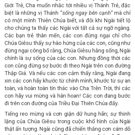
Giới Trẻ, Cha muốn nhắc tới nhiều vị Thánh Trẻ, đặc
biệt là những vị Thánh “
sống ngay bên cạnh”
mà chỉ
có một mình Thiên Chúa biết, và đôi khi Ngài tiết lộ
cho chúng ta thấy các Ngài với tất cả sự ngỡ ngàng.
Các bạn trẻ thân mến, các con đừng ngại chỉ cho
Chúa Giêsu thấy sự hào hứng của các con, cũng như
đừng ngại công bố rằng, Chúa Giêsu hằng sống, Ngài
chính là sự sống của các con. Nhưng đồng thời các
con cũng đừng sợ bước đi theo Ngài trên con đường
Thập Giá. Và nếu các con cảm thấy rằng, Ngài đang
xin các con hãy khước từ chính mình, khước từ sự an
toàn, và hoàn toàn tín thác vào Cha Trên Trời, thì các
con hãy vui mừng và hân hoan! Các con đang bước
đi trên con đường của Triều Đại Thiên Chúa đấy.
Tiếng reo mừng và cơn giận dữ hung hãn; sự thinh
lặng của Chúa Giêsu trong cuộc khổ hình của Ngài
thật ấn tượng. Ngài cũng đã chiến thắng cơn cám dỗ