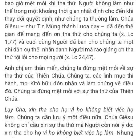
bao giờ mệt mỏi khi tha thứ. Người không làm như
thế trong một khoảng thời gian nhất định cho đến khi
thay đổi quyết định, như chúng ta thường làm. Chúa
Giêsu – như Tin Mừng thánh Luca dạy – đã đến thế
gian để mang đến ơn tha thứ cho chúng ta (x. Lc
1,77) và cuối cùng Người đã ban cho chúng ta một
chỉ dẫn cụ thể: nhân danh Người mà rao giảng ơn tha
thứ tội lỗi cho mọi người (x. Lc 24,47).
Anh chị em thân mến, chúng ta đừng mệt mỏi về sự
tha thứ của Thiên Chúa. Chúng ta, các linh mục thi
hành, mọi Kitô hữu đón nhận và làm chứng về điều
đó. Chúng ta đừng mệt mỏi với sự tha thứ của Thiên
Chúa.
Lạy Cha, xin tha cho họ vì họ không biết việc họ
làm.
Chúng ta cần lưu ý một điều nữa. Chúa Giêsu
không chỉ cầu xin sự tha thứ mà Người còn nói lý do:
xin tha cho họ
vì họ không biết việc họ làm
. Nhưng