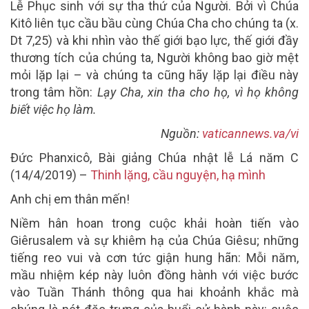
Lễ Phục sinh với sự tha thứ của Người. Bởi vì Chúa
Kitô liên tục cầu bầu cùng Chúa Cha cho chúng ta (x.
Dt 7,25) và khi nhìn vào thế giới bạo lực, thế giới đầy
thương tích của chúng ta, Người không bao giờ mệt
mỏi lặp lại – và chúng ta cũng hãy lặp lại điều này
trong tâm hồn:
Lạy Cha, xin tha cho họ, vì họ không
biết việc họ làm.
Nguồn:
vaticannews.va/vi
Đức Phanxicô, Bài giảng Chúa nhật lễ Lá năm C
(14/4/2019) –
Thinh lặng, cầu nguyện, hạ mình
Anh chị em thân mến!
Niềm hân hoan trong cuộc khải hoàn tiến vào
Giêrusalem và sự khiêm hạ của Chúa Giêsu; những
tiếng reo vui và cơn tức giận hung hãn: Mỗi năm,
mầu nhiệm kép này luôn đồng hành với việc bước
vào Tuần Thánh thông qua hai khoảnh khắc mà