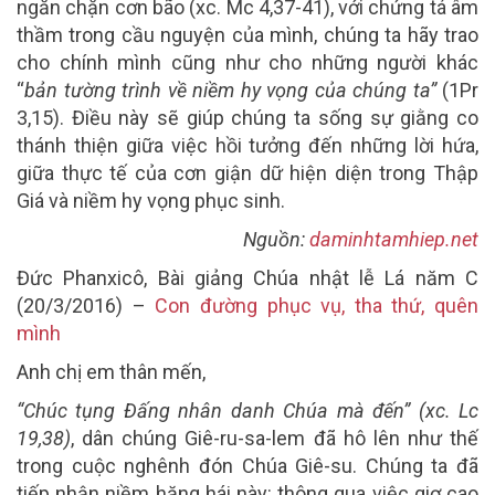
ngăn chặn cơn bão (xc. Mc 4,37-41), với chứng tá âm
thầm trong cầu nguyện của mình, chúng ta hãy trao
cho chính mình cũng như cho những người khác
“
bản tường trình về niềm hy vọng của chúng ta”
(1Pr
3,15). Điều này sẽ giúp chúng ta sống sự giằng co
thánh thiện giữa việc hồi tưởng đến những lời hứa,
giữa thực tế của cơn giận dữ hiện diện trong Thập
Giá và niềm hy vọng phục sinh.
Nguồn:
daminhtamhiep.net
Đức Phanxicô, Bài giảng Chúa nhật lễ Lá năm C
(20/3/2016) –
Con đường phục vụ, tha thứ, quên
mình
Anh chị em thân mến,
“Chúc tụng Đấng nhân danh Chúa mà đến” (xc. Lc
19,38)
, dân chúng Giê-ru-sa-lem đã hô lên như thế
trong cuộc nghênh đón Chúa Giê-su. Chúng ta đã
tiếp nhận niềm hăng hái này: thông qua việc giơ cao