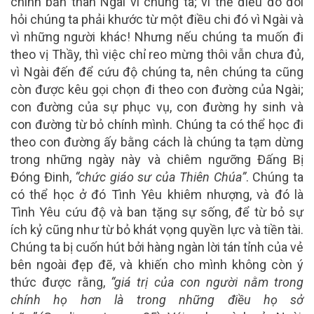
chính bản thân Ngài vì chúng ta; vì thế điều đó đòi
hỏi chúng ta phải khước từ một điều chi đó vì Ngài và
vì những người khác! Nhưng nếu chúng ta muốn đi
theo vị Thầy, thì việc chỉ reo mừng thôi vẫn chưa đủ,
vì Ngài đến để cứu độ chúng ta, nên chúng ta cũng
còn được kêu gọi chọn đi theo con đường của Ngài;
con đường của sự phục vụ, con đường hy sinh và
con đường từ bỏ chính mình. Chúng ta có thể học đi
theo con đường ấy bằng cách là chúng ta tạm dừng
trong những ngày này và chiêm ngưỡng Đấng Bị
Đóng Đinh,
“chức giáo sư của Thiên Chúa”
. Chúng ta
có thể học ở đó Tình Yêu khiêm nhượng, và đó là
Tình Yêu cứu độ và ban tặng sự sống, để từ bỏ sự
ích kỷ cũng như từ bỏ khát vọng quyền lực và tiền tài.
Chúng ta bị cuốn hút bởi hàng ngàn lời tán tỉnh của vẻ
bên ngoài đẹp đẽ, và khiến cho mình không còn ý
thức được rằng,
“giá trị của con người nằm trong
chính họ hơn là trong những điều họ sở