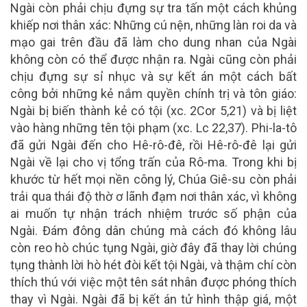
Ngài còn phải chịu đựng sự tra tấn một cách khủng
khiếp nơi thân xác: Những cú nện, những làn roi da và
mạo gai trên đầu đã làm cho dung nhan của Ngài
không còn có thể được nhận ra. Ngài cũng còn phải
chịu đựng sự sỉ nhục và sự kết án một cách bất
công bởi những kẻ nắm quyền chính trị và tôn giáo:
Ngài bị biến thành kẻ có tội (xc. 2Cor 5,21) và bị liệt
vào hàng những tên tội phạm (xc. Lc 22,37). Phi-la-tô
đã gửi Ngài đến cho Hê-rô-đê, rồi Hê-rô-đê lại gửi
Ngài về lại cho vị tổng trấn của Rô-ma. Trong khi bị
khước từ hết mọi nền công lý, Chúa Giê-su còn phải
trải qua thái độ thờ ơ lãnh đạm nơi thân xác, vì không
ai muốn tự nhận trách nhiệm trước số phận của
Ngài. Đám đông dân chúng mà cách đó không lâu
còn reo hò chúc tụng Ngài, giờ đây đã thay lời chúng
tụng thành lời hò hét đòi kết tội Ngài, và thậm chí còn
thích thú với việc một tên sát nhân được phóng thích
thay vì Ngài. Ngài đã bị kết án tử hình thập giá, một