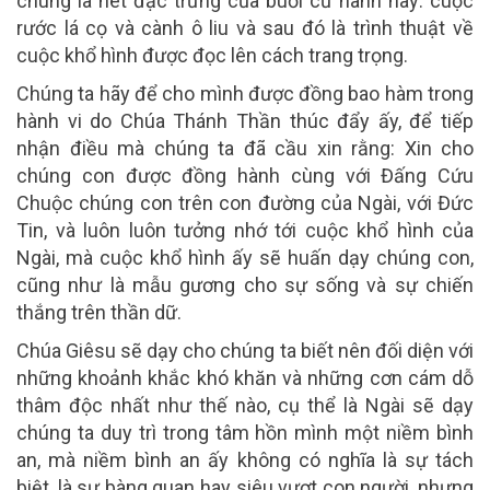
chúng là nét đặc trưng của buổi cử hành này: cuộc
rước lá cọ và cành ô liu và sau đó là trình thuật về
cuộc khổ hình được đọc lên cách trang trọng.
Chúng ta hãy để cho mình được đồng bao hàm trong
hành vi do Chúa Thánh Thần thúc đẩy ấy, để tiếp
nhận điều mà chúng ta đã cầu xin rằng: Xin cho
chúng con được đồng hành cùng với Đấng Cứu
Chuộc chúng con trên con đường của Ngài, với Đức
Tin, và luôn luôn tưởng nhớ tới cuộc khổ hình của
Ngài, mà cuộc khổ hình ấy sẽ huấn dạy chúng con,
cũng như là mẫu gương cho sự sống và sự chiến
thắng trên thần dữ.
Chúa Giêsu sẽ dạy cho chúng ta biết nên đối diện với
những khoảnh khắc khó khăn và những cơn cám dỗ
thâm độc nhất như thế nào, cụ thể là Ngài sẽ dạy
chúng ta duy trì trong tâm hồn mình một niềm bình
an, mà niềm bình an ấy không có nghĩa là sự tách
biệt, là sự bàng quan hay siêu vượt con người, nhưng