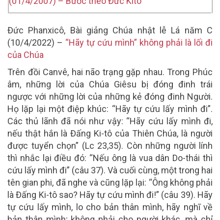
(01/4/2007) – Bước theo Đức Kitô
Đức Phanxicô, Bài giảng Chúa nhật lễ Lá năm C
(10/4/2022) –
“Hãy tự cứu mình” không phải là lối đi
của Chúa
Trên đồi Canvê, hai não trạng gặp nhau. Trong Phúc
âm, những lời của Chúa Giêsu bị đóng đinh trái
ngược với những lời của những kẻ đóng đinh Người.
Họ lặp lại một điệp khúc: “Hãy tự cứu lấy mình đi”.
Các thủ lãnh đã nói như vậy: “Hãy cứu lấy mình đi,
nếu thật hắn là Đấng Ki-tô của Thiên Chúa, là người
được tuyển chọn” (Lc 23,35). Còn những người lính
thì nhắc lại điều đó: “Nếu ông là vua dân Do-thái thì
cứu lấy mình đi” (câu 37). Và cuối cùng, một trong hai
tên gian phi, đã nghe và cũng lặp lại: “Ông không phải
là Đấng Ki-tô sao? Hãy tự cứu mình đi!” (câu 39). Hãy
tự cứu lấy mình, lo cho bản thân mình, hãy nghĩ về
bản thân mình; không phải cho người khác, mà chỉ