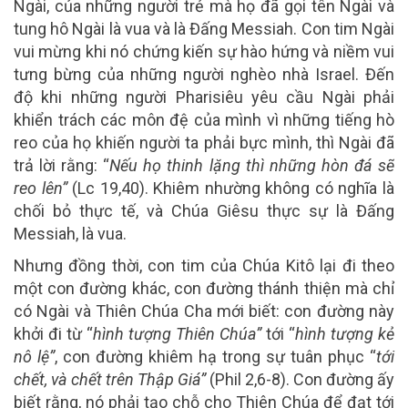
Ngài, của những người trẻ mà họ đã gọi tên Ngài và
tung hô Ngài là vua và là Đấng Messiah. Con tim Ngài
vui mừng khi nó chứng kiến sự hào hứng và niềm vui
tưng bừng của những người nghèo nhà Israel. Đến
độ khi những người Pharisiêu yêu cầu Ngài phải
khiển trách các môn đệ của mình vì những tiếng hò
reo của họ khiến người ta phải bực mình, thì Ngài đã
trả lời rằng: “
Nếu họ thinh lặng thì những hòn đá sẽ
reo lên”
(Lc 19,40). Khiêm nhường không có nghĩa là
chối bỏ thực tế, và Chúa Giêsu thực sự là Đấng
Messiah, là vua.
Nhưng đồng thời, con tim của Chúa Kitô lại đi theo
một con đường khác, con đường thánh thiện mà chỉ
có Ngài và Thiên Chúa Cha mới biết: con đường này
khởi đi từ “
hình tượng Thiên Chúa”
tới “
hình tượng kẻ
nô lệ”
, con đường khiêm hạ trong sự tuân phục “
tới
chết, và chết trên Thập Giá”
(Phil 2,6-8). Con đường ấy
biết rằng, nó phải tạo chỗ cho Thiên Chúa để đạt tới