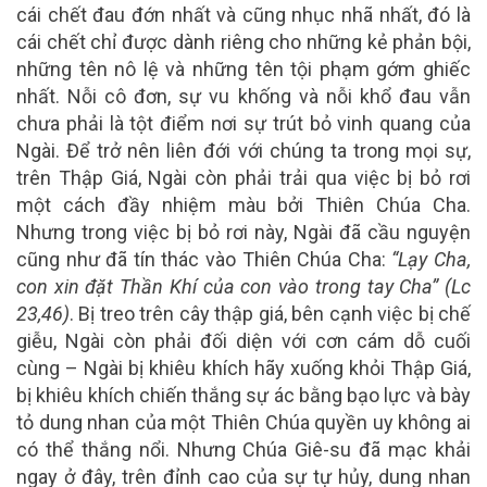
cái chết đau đớn nhất và cũng nhục nhã nhất, đó là
cái chết chỉ được dành riêng cho những kẻ phản bội,
những tên nô lệ và những tên tội phạm gớm ghiếc
nhất. Nỗi cô đơn, sự vu khống và nỗi khổ đau vẫn
chưa phải là tột điểm nơi sự trút bỏ vinh quang của
Ngài. Để trở nên liên đới với chúng ta trong mọi sự,
trên Thập Giá, Ngài còn phải trải qua việc bị bỏ rơi
một cách đầy nhiệm màu bởi Thiên Chúa Cha.
Nhưng trong việc bị bỏ rơi này, Ngài đã cầu nguyện
cũng như đã tín thác vào Thiên Chúa Cha:
“Lạy Cha,
con xin đặt Thần Khí của con vào trong tay Cha” (Lc
23,46)
. Bị treo trên cây thập giá, bên cạnh việc bị chế
giễu, Ngài còn phải đối diện với cơn cám dỗ cuối
cùng – Ngài bị khiêu khích hãy xuống khỏi Thập Giá,
bị khiêu khích chiến thắng sự ác bằng bạo lực và bày
tỏ dung nhan của một Thiên Chúa quyền uy không ai
có thể thắng nổi. Nhưng Chúa Giê-su đã mạc khải
ngay ở đây, trên đỉnh cao của sự tự hủy, dung nhan