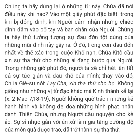
Chúng ta hãy dừng lại ở những từ này. Chúa đã nói
điều này khi nào? Vào một giây phút đặc biệt: trong
khi bị đóng đinh, khi Người cảm nhận những chiếc
đinh đâm vào cổ tay và bàn chân của Người. Chúng
ta hãy thử tưởng tượng sự đau đớn tột cùng của
những mũi đinh này gây ra. Ở đó, trong cơn đau đớn
nhất về thể xác trong cuộc Khổ nạn, Chúa Kitô cầu
xin sự tha thứ cho những ai đang bước qua Người.
Trong những giờ phút đó, người ta sẽ chỉ hét lên tất
cả sự tức giận và đau khổ của mình; thay vào đó,
Chúa Giê-su nói:
Lạy Cha, xin tha thứ cho họ.
Không
giống như những vị tử đạo khác mà Kinh thánh kể lại
(x. 2 Mac 7,18-19), Người không quở trách những kẻ
hành hình và không đe dọa những hình phạt nhân
danh Thiên Chúa, nhưng Người cầu nguyện cho kẻ
ác. Sự sỉ nhục gắn với án xử làm gia tăng cường độ
của món quà được trao, đã trở thành sự tha thứ.