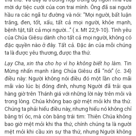
mời dự tiệc cưới của con trai mình. Ông đã sai người
hầu ra các ngã tư đường và nói: “Mọi người, bất luận
trắng, đen, tốt, xấu, tất cả mọi người, khỏe mạnh,
bệnh tật, tất cả mọi người…” ( x. Mt 22,9-10). Tình yêu
của Chúa Giêsu dành cho tất cả mọi người, không có
đặc quyền nào ở đây. Tất cả. Đặc ân của mỗi chúng
ta là được yêu thương, được tha thứ.
Lạy Cha, xin tha cho họ vì họ không biết họ làm.
Tin
Mừng nhấn mạnh rằng Chúa Giêsu đã “nói” (c. 34)
điều này: Người không nói điều đó một lần cho mãi
mãi vào lúc bị đóng đinh, nhưng Người đã trải qua
hàng giờ trên Thánh giá với những lời này trên môi và
trong lòng. Chúa không bao giờ mệt mỏi khi tha thứ.
Chúng ta phải hiểu điều này, nhưng hiểu nó không chỉ
bằng trí óc, mà còn bằng trái tim: Thiên Chúa không
bao giờ mệt mỏi khi tha thứ, chính chúng ta là người
mệt mỏi khi cầu xin sự tha thứ, nhưng Người không