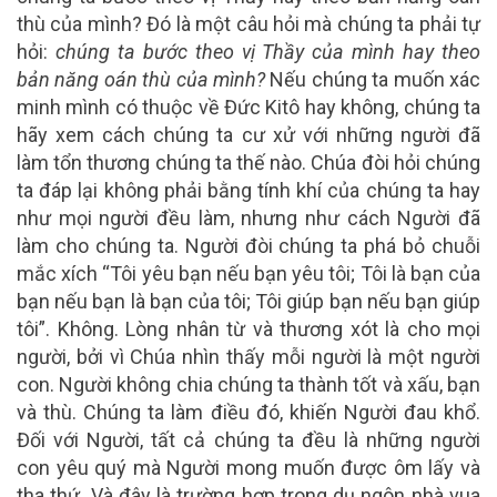
thù của mình? Đó là một câu hỏi mà chúng ta phải tự
hỏi:
chúng ta bước theo vị Thầy của mình hay theo
bản năng oán thù của mình?
Nếu chúng ta muốn xác
minh mình có thuộc về Đức Kitô hay không, chúng ta
hãy xem cách chúng ta cư xử với những người đã
làm tổn thương chúng ta thế nào. Chúa đòi hỏi chúng
ta đáp lại không phải bằng tính khí của chúng ta hay
như mọi người đều làm, nhưng như cách Người đã
làm cho chúng ta. Người đòi chúng ta phá bỏ chuỗi
mắc xích “Tôi yêu bạn nếu bạn yêu tôi; Tôi là bạn của
bạn nếu bạn là bạn của tôi; Tôi giúp bạn nếu bạn giúp
tôi”. Không. Lòng nhân từ và thương xót là cho mọi
người, bởi vì Chúa nhìn thấy mỗi người là một người
con. Người không chia chúng ta thành tốt và xấu, bạn
và thù. Chúng ta làm điều đó, khiến Người đau khổ.
Đối với Người, tất cả chúng ta đều là những người
con yêu quý mà Người mong muốn được ôm lấy và
tha thứ. Và đây là trường hợp trong dụ ngôn nhà vua