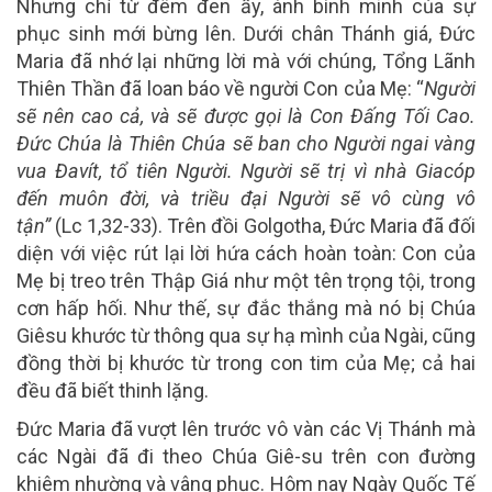
Nhưng chỉ từ đêm đen ấy, ánh bình minh của sự
phục sinh mới bừng lên. Dưới chân Thánh giá, Đức
Maria đã nhớ lại những lời mà với chúng, Tổng Lãnh
Thiên Thần đã loan báo về người Con của Mẹ: “
Người
sẽ nên cao cả, và sẽ được gọi là Con Đấng Tối Cao.
Đức Chúa là Thiên Chúa sẽ ban cho Người ngai vàng
vua Đavít, tổ tiên Người. Người sẽ trị vì nhà Giacóp
đến muôn đời, và triều đại Người sẽ vô cùng vô
tận”
(Lc 1,32-33). Trên đồi Golgotha, Đức Maria đã đối
diện với việc rút lại lời hứa cách hoàn toàn: Con của
Mẹ bị treo trên Thập Giá như một tên trọng tội, trong
cơn hấp hối. Như thế, sự đắc thắng mà nó bị Chúa
Giêsu khước từ thông qua sự hạ mình của Ngài, cũng
đồng thời bị khước từ trong con tim của Mẹ; cả hai
đều đã biết thinh lặng.
Đức Maria đã vượt lên trước vô vàn các Vị Thánh mà
các Ngài đã đi theo Chúa Giê-su trên con đường
khiêm nhường và vâng phục. Hôm nay Ngày Quốc Tế