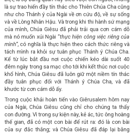
là sự trao hiến đầy tín thác cho Thiên Chúa Cha cũng
như cho Thánh ý của Ngài về ơn cứu độ, về sự sống
và về Lòng Nhân Hậu. Và trong khi thi hành sứ mạng
của mình, Chúa Giêsu đã phải trải qua cơn cám dỗ
mà nó muốn xúi Ngài “
thực hiện công việc riêng của
mình”
, có nghĩa là thực hiện theo cách thức riêng và
tách mình ra khỏi sự tuân phục Thánh ý Chúa Cha.
Kể từ lúc bắt đầu nơi cuộc chiến kéo dài suốt 40
đêm ngày trong sa mạc cho tới khi kết thúc nơi cuộc
khổ hình, Chúa Giêsu đã luôn giữ một niềm tín thác
đầy tuân phục đối với Thánh ý Chúa Cha, và đã
khước từ cơn cám dỗ ấy.
Trong cuộc khải hoàn tiến vào Giêrusalem hôm nay
của Ngài, Chúa Giêsu cũng chỉ cho chúng ta thấy
con đường. Vì trong sự kiện này, kẻ ác, tức ông hoàng
thế gian, đã có một con bài để rút ra: đó là con bài
của sự đắc thắng; và Chúa Giêsu đã đáp lại bằng