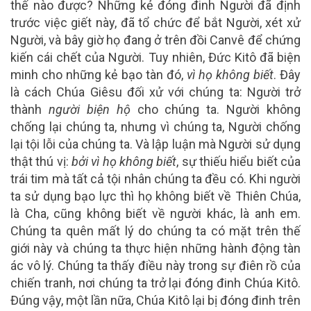
thế nào được? Những kẻ đóng đinh Người đã định
trước việc giết này, đã tổ chức để bắt Người, xét xử
Người, và bây giờ họ đang ở trên đồi Canvê để chứng
kiến cái chết của Người. Tuy nhiên, Đức Kitô đã biện
minh cho những kẻ bạo tàn đó,
vì họ không biết
. Đây
là cách Chúa Giêsu đối xử với chúng ta: Người trở
thành
người biện hộ
cho chúng ta. Người không
chống lại chúng ta, nhưng vì chúng ta, Người chống
lại tội lỗi của chúng ta. Và lập luận mà Người sử dụng
thật thú vị:
bởi vì họ không biết
, sự thiếu hiểu biết của
trái tim mà tất cả tội nhân chúng ta đều có. Khi người
ta sử dụng bạo lực thì họ không biết về Thiên Chúa,
là Cha, cũng không biết về người khác, là anh em.
Chúng ta quên mất lý do chúng ta có mặt trên thế
giới này và chúng ta thực hiện những hành động tàn
ác vô lý. Chúng ta thấy điều này trong sự điên rồ của
chiến tranh, nơi chúng ta trở lại đóng đinh Chúa Kitô.
Đúng vậy, một lần nữa, Chúa Kitô lại bị đóng đinh trên