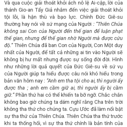
Và qua cuộc giải thoát khỏi ách nô lệ Ai-cập, lời của
thánh Gio-an Tẩy Giả nhắm đến việc giải thoát khỏi
tội lỗi, là hận thù và bạo lực. Chính Đức Giê-su
thường hay nói về sứ mạng của Người
: “Thiên Chúa
không sai Con của Người đến thế gian để luận phạt
thế gian, nhưng để thế gian nhờ Người mà được cứu
độ.”
Thiên Chúa đã ban Con của Người, Con Một duy
nhất của Người, để tất cả những ai tin vào Người sẽ
không bị hư mất nhưng được sự sống đời đời. Hình
như những lời quả quyết của Ðức Giê-su về sứ vụ
của Người giúp ta hiểu được câu nói khó hiểu trong
bản văn hôm nay :
“Anh em tha tội cho ai, thì người ấy
được tha ; anh em cầm giữ ai, thì người ấy bị cầm
giữ.”
Phần thứ hai có thể khiến ta bỡ ngỡ. Chắc chắn
không bao giờ chúng ta dám nghĩ rằng Cha trên trời
không tha thứ cho chúng ta. Cựu Ước đã làm nổi bật
sự tha thứ của Thiên Chúa. Thiên Chúa tha thứ trước
khi ta thống hối, vì sự tha thứ chính là bản tính của