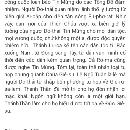
công cuộc loan báo Tin Mừng do các Tông Đồ đảm
nhiệm.
Người Do-thái quan niệm lãnh thổ lý tưởng từ
biên giới Ai-cập cho đến tận sông Êu-phơ-rát. Như
vậy, dân mới của Thiên Chúa vượt xa biên giới lý
tưởng của người Do-thái. Tin Mừng cho mọi dân tộc,
mọi vương quốc, chứ không một ai được độc quyền
chiếm hữu. Thánh Lu-ca kể tên các dân tộc từ Bắc
xuống Nam, từ Đông sang Tây, từ dân văn minh cổ
thời đến các dân kém quan trọng. Cả Rô-ma
cũng
được nghe Tin Mừng.
Tóm lại, toàn thể nhân loại tụ
họp chung quanh Chúa Giê-su. Lễ Ngũ Tuần là lễ mà
người Do-thái từ khắp bốn phương tụ họp về Giê-ru-
sa-lem. Thánh Thần đã mở trí cho họ đón nhận lời
mặc khải. Ngôn ngữ không còn là một giới hạn,
ThánhThần làm cho họ hiểu được tất cả về Đức Giê-
su.