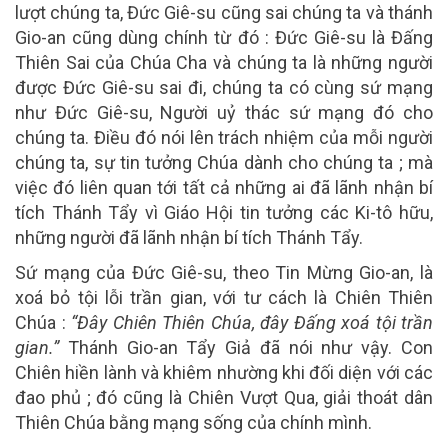
lượt chúng ta, Đức Giê-su cũng sai chúng ta và thánh
Gio-an cũng dùng chính từ đó : Đức Giê-su là Đấng
Thiên Sai của Chúa Cha và chúng ta là những người
được Đức Giê-su sai đi, chúng ta có cùng sứ mạng
như Đức Giê-su, Người uỷ thác sứ mạng đó cho
chúng ta. Điều đó nói lên trách nhiệm của mỗi người
chúng ta, sự tin tưởng Chúa dành cho chúng ta ; mà
việc đó liên quan tới tất cả những ai đã lãnh nhận bí
tích Thánh Tẩy vì Giáo Hội tin tưởng các Ki-tô hữu,
những người đã lãnh nhận bí tích Thánh Tẩy.
Sứ mạng của Đức Giê-su, theo Tin Mừng Gio-an, là
xoá bỏ tội lỗi trần gian, với tư cách là Chiên Thiên
Chúa :
“Đây Chiên Thiên Chúa, đây Đấng xoá tội trần
gian.”
Thánh Gio-an Tẩy Giả đã nói như vậy. Con
Chiên hiền lành và khiêm nhường khi đối diện với các
đao phủ ; đó cũng là Chiên Vượt Qua, giải thoát dân
Thiên Chúa bằng mạng sống của chính mình.