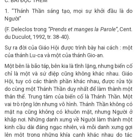
C. BÀI ĐỌC THÊM
1. “Thánh Thần sáng tạo, mọi sự khởi đầu là do
Người”
(F. Deleclos trong
“Prends et manges la Parole”
, Cent.
du Duculot, 1992, tr. 38-40).
Sự ra đời của Giáo Hội được trình bày hai cách : một
của thánh Lu-ca và một của thánh Gio-an.
Một bên là bão táp, bên kia là tĩnh lặng, nhưng biến cố
chỉ là một và sứ điệp cũng không khác nhau. Giáo
Hội, tuy có các thành phần khác nhau, được rửa tội
do cùng một Thánh Thần duy nhất để làm thành một
thân thể. Trung tâm của biến cố là Thánh Thần. Một
vai trò rộng lớn nhưng vô hình. Thánh Thần không có
mặt nạ cũng không có khuôn mặt, nhưng Người ở
khắp nơi. Những danh xưng về Người làm thành một
kinh cầu dài đáng ngạc nhiên, và mỗi danh xưng gợi
lên một trong những khía cạnh khác nhau do tác