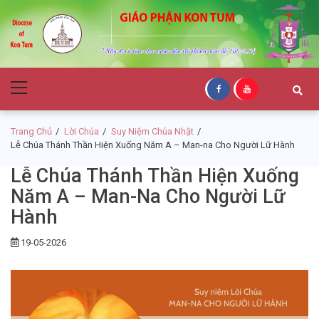
Skip
Skip
to
to
navigation
content
Giáo Phận Kon
Primary
Tum
Menu
Trang Chủ
Lời Chúa
Suy Niệm Chúa Nhật
Lễ Chúa Thánh Thần Hiện Xuống Năm A – Man-na Cho Người Lữ Hành
Lễ Chúa Thánh Thần Hiện Xuống
Năm A – Man-Na Cho Người Lữ
Hành
19-05-2026