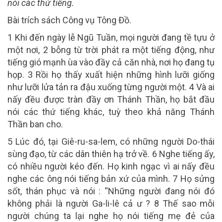
nói các thứ tiếng.
Bài trích sách Công vụ Tông Đồ.
1 Khi đến ngày lễ Ngũ Tuần, mọi người đang tề tựu ở
một nơi, 2 bỗng từ trời phát ra một tiếng động, như
tiếng gió mạnh ùa vào đầy cả căn nhà, nơi họ đang tụ
họp. 3 Rồi họ thấy xuất hiện những hình lưỡi giống
như lưỡi lửa tản ra đậu xuống từng người một. 4 Và ai
nấy đều được tràn đầy ơn Thánh Thần, họ bắt đầu
nói các thứ tiếng khác, tuỳ theo khả năng Thánh
Thần ban cho.
5 Lúc đó, tại Giê-ru-sa-lem, có những người Do-thái
sùng đạo, từ các dân thiên hạ trở về. 6 Nghe tiếng ấy,
có nhiều người kéo đến. Họ kinh ngạc vì ai nấy đều
nghe các ông nói tiếng bản xứ của mình. 7 Họ sửng
sốt, thán phục và nói : “Những người đang nói đó
không phải là người Ga-li-lê cả ư ? 8 Thế sao mỗi
người chúng ta lại nghe họ nói tiếng mẹ đẻ của