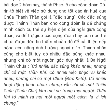
bài đọc 2 hôm nay, thánh Phao-lô cho cộng đoàn Cô-
rin-tô biết về việc sử dụng cho tốt các ân huệ của
Chúa Thánh Thần gọi là “đặc sủng”. Các đặc sủng
được Thánh Thần ban cho cộng đoàn là để chứng
minh cách cụ thể sự hiện diện của ngài giữa cộng
đoàn, và để trợ giúp các cộng đoàn hãy còn non trẻ
chưa được đức tin thấm nhuần đủ để cải thiện nếp
sống còn nặng ảnh hưởng ngoại giáo. Thánh nhân
cũng cho biết tuy có nhiều đặc sủng khác nhau,
nhưng chỉ có một nguồn gốc duy nhất là Ba Ngôi
Thiên Chúa :
“Có nhiều đặc sủng khác nhau, nhưng
chỉ có một Thần Khí. Có nhiều việc phục vụ khác
nhau, nhưng chỉ có một Chúa (Đức Ki-tô). Có nhiều
hoạt động khác nhau, nhưng vẫn chỉ có một Thiên
Chúa (Chúa Cha) làm mọi sự trong mọi người. Thần
Khí tỏ mình ra nơi mỗi người một cách, là vì ích
chung.”