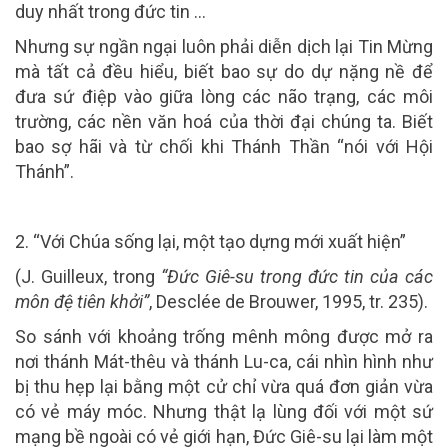
duy nhất trong đức tin …
Nhưng sự ngần ngại luôn phải diễn dịch lại Tin Mừng
mà tất cả đều hiểu, biết bao sự do dự nặng nề để
đưa sứ điệp vào giữa lòng các não trạng, các môi
trường, các nền văn hoá của thời đại chúng ta. Biết
bao sợ hãi và từ chối khi Thánh Thần “nói với Hội
Thánh”.
2. “Với Chúa sống lại, một tạo dựng mới xuất hiện”
(J. Guilleux, trong
“Đức Giê-su trong đức tin của các
môn đệ tiên khởi”
, Desclée de Brouwer, 1995, tr. 235).
So sánh với khoảng trống mênh mông được mở ra
nơi thánh Mát-thêu và thánh Lu-ca, cái nhìn hình như
bị thu hẹp lại bằng một cử chỉ vừa quá đơn giản vừa
có vẻ máy móc. Nhưng thật lạ lùng đối với một sứ
mạng bề ngoài có vẻ giới hạn, Đức Giê-su lại làm một