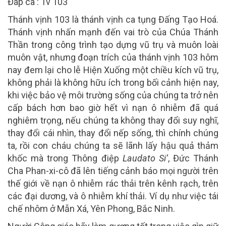
Đáp ca : Tv 103
Thánh vịnh 103 là thánh vịnh ca tụng Đấng Tạo Hoá.
Thánh vịnh nhấn mạnh đến vai trò của Chúa Thánh
Thần trong công trình tạo dựng vũ trụ và muôn loài
muôn vật, nhưng đoạn trích của thánh vịnh 103 hôm
nay đem lại cho lễ Hiện Xuống một chiều kích vũ trụ,
không phải là không hữu ích trong bối cảnh hiện nay,
khi việc bảo vệ môi trường sống của chúng ta trở nên
cấp bách hơn bao giờ hết vì nạn ô nhiễm đã quá
nghiêm trọng, nếu chúng ta không thay đổi suy nghĩ,
thay đổi cái nhìn, thay đổi nếp sống, thì chính chúng
ta, rồi con cháu chúng ta sẽ lãnh lấy hậu quả thảm
khốc mà trong Thông điệp
Laudato Si’
, Đức Thánh
Cha Phan-xi-cô đã lên tiếng cảnh báo mọi người trên
thế giới về nạn ô nhiễm rác thải trên kênh rạch, trên
các đại dương, và ô nhiễm khí thải. Ví dụ như việc tái
chế nhôm ở Mẫn Xá, Yên Phong, Bắc Ninh.