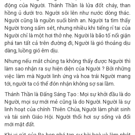
động của Người. Thánh Thần là lửa đốt cháy, than
hồng ủ dưới tro. Người sôi lên như nước dòng thác.
Người cũng là nguồn suối bình an. Người ta tìm thấy
Người trong sấm sét, nhưng nhiều khi tiếng rỉ tai của
Người chỉ là một hơi thở nhẹ. Người là bão tố nổi giận
phá tan tất cả trên đường đi, Người là gió thoảng dịu
dàng, luồng gió êm dịu.
Nhưng nếu mắt chúng ta không thấy được Người thì
làm sao nhận ra sự hiện diện của Người ? Bởi những
việc làm mà Người linh ứng và hoa trái Người mang
tới, người ta có thể đón nhận không sợ sai lầm.
Thánh Thần là Đấng Sáng Tạo : Mọi sự khởi đầu là do
Người, mọi sự mới mẻ cũng là do Người. Người là sự
linh hoạt của chính Thiên Chúa, Người làm phát sinh
và tái sinh Giáo Hội. Người thổi hơi sự sống và đổi
mới mặt đất.
Khi vi-rút của Ba-ben phá tan sự hài hoà và làm phát