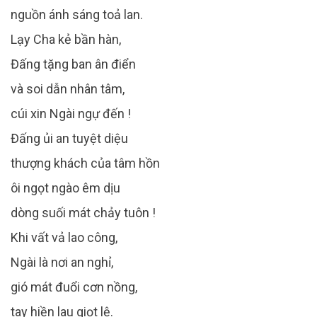
nguồn ánh sáng toả lan.
Lạy Cha kẻ bần hàn,
Đấng tặng ban ân điển
và soi dẫn nhân tâm,
cúi xin Ngài ngự đến !
Đấng ủi an tuyệt diệu
thượng khách của tâm hồn
ôi ngọt ngào êm dịu
dòng suối mát chảy tuôn !
Khi vất vả lao công,
Ngài là nơi an nghỉ,
gió mát đuổi cơn nồng,
tay hiền lau giọt lệ.