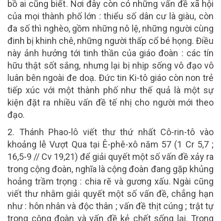
bồ ai cũng biết. Nơi đây còn có những vấn đề xã hội
của mọi thành phố lớn : thiểu số dân cư là giàu, còn
đa số thì nghèo, gồm những nô lệ, những người cùng
đinh bị khinh chê, những người thấp cổ bé họng. Điều
này ảnh hưởng tới tinh thần của giáo đoàn : các tín
hữu thật sốt sắng, nhưng lại bị nhịp sống vô đạo vô
luân bên ngoài đe doạ. Đức tin Ki-tô giáo còn non trẻ
tiếp xúc với một thành phố như thế quả là một sự
kiện đặt ra nhiều vấn đề tế nhị cho người mới theo
đạo.
2. Thánh Phao-lô viết thư thứ nhất Cô-rin-tô vào
khoảng lễ Vượt Qua tại Ê-phê-xô năm 57 (1 Cr 5,7 ;
16,5-9 // Cv 19,21) để giải quyết một số vấn đề xảy ra
trong cộng đoàn, nghĩa là cộng đoàn đang gặp khủng
hoảng trầm trọng : chia rẽ và gương xấu. Ngài cũng
viết thư nhằm giải quyết một số vấn đề, chẳng hạn
như : hôn nhân và độc thân ; vấn đề thịt cúng ; trật tự
trong cộng đoàn và vấn đề kẻ chết sống lại. Trong