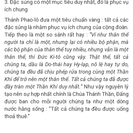
3. Đặc sủng có một mục tiêu duy nhất, đó là phục vụ
ích chung
Thánh Phao-lô đưa một tiêu chuẩn vàng : tất cả các
đặc sủng là nhằm phục vụ ích chung của cộng đoàn.
Tiếp theo là một so sánh rất hay :
“Ví như thân thể
người ta chỉ là một, nhưng lại có nhiều bộ phận, mà
các bộ phận của thân thể tuy nhiều, nhưng vẫn là một
thân thể, thì Đức Ki-tô cũng vậy. Thật thế, tất cả
chúng ta, dầu là Do-thái hay Hy-lạp, nô lệ hay tự do,
chúng ta đều đã chịu phép rửa trong cùng một Thần
Khí để trở nên một thân thể. Tất cả chúng ta đã được
đầy tràn một Thần Khí duy nhất.”
Như vậy nguyên lý
tạo nên sự hợp nhất chính là Chúa Thánh Thần, Ðấng
được ban cho mỗi người chúng ta như một dòng
nước hằng sống : “Tất cả chúng ta đều được uống
thoả thuê.”