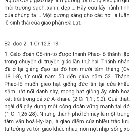
Người Công giáo hãy làm gương tốt trong việc gìn giữ
môi trường sạch, xanh, đẹp … Hãy cứu lấy hành tinh
của chúng ta … Một gương sáng cho các nơi là tuần
lễ sinh thái của giáo phận Đà Lạt.
Bài đọc 2 : 1 Cr 12,3-13
1. Giáo đoàn Cô-rin-tô được thánh Phao-lô thành lập
trong chuyến đi truyền giáo lần thứ hai. Thánh nhân
đã ở lại giảng đạo tại đó hơn mười tám tháng (Cv
18,1-8), từ cuối năm 50 đến giữa năm 52. Thánh
Phao-lô muốn gieo hạt giống đức tin tại cửa khẩu
sầm uất nổi danh này, mong hạt giống ấy sinh hoa
kết trái trong cả xứ A-khai-a (2 Cr 1,1 ; 9,2). Quả thật,
ngài đã gầy dựng một cộng đoàn vững mạnh tại đó
(1 Cr 1,26-28). Nhưng thành phố lớn này là một trung
tâm văn hoá Hy-lạp, là giao điểm của nhiều trào lưu
tư tưởng và tôn giáo khác nhau, nơi một nhịp sống xô