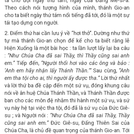
ta chờ đợi
ngày thứ tám, ngày của Đấng Mê-si-a
.
Theo cách nói tượng hình của mình, thánh Gio-an
cho ta biết ngày thứ tám nổi tiếng đã tới, đó là một sự
tái tạo dựng con người.
2. Điểm thứ hai cần lưu ý về “hơi thở”. Dường như thứ
tự mà thánh Gio-an chọn để kể cho ta biết rằng lễ
Hiện Xuống là một bài học : ta lần lượt lấy lại ba câu
:
“Như Chúa Cha đã sai Thầy, thì Thầy cũng sai anh
em.”
Tiếp đến,
“Người thổi hơi vào các ông và bảo :
‘Anh em hãy nhận lấy Thánh Thần.’”
Sau cùng,
“Anh
em tha tội cho ai, thì người ấy được tha.”
Lời thứ nhất
và lời thứ ba đề cập đến một sứ vụ, đóng khung câu
nói về ân huệ Chúa Thánh Thần, và Thánh Thần được
ban cho các môn đệ
nhằm thi hành một sứ vụ
, và sứ
vụ này hệ tại việc tha tội, đó đã là sứ vụ của Đức Giê-
su ; và Người nói :
“Như Chúa Cha đã sai Thầy, Thầy
cũng sai anh em.”
Đức Giê-su, Đấng Thiên Sai của
Chúa Cha, là chủ đề quan trọng của thánh Gio-an. Tới