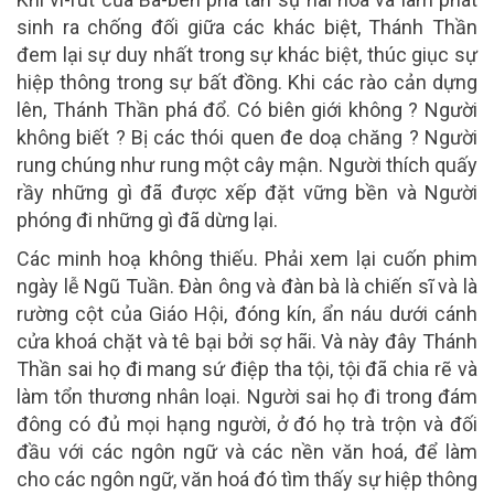
sinh ra chống đối giữa các khác biệt, Thánh Thần
đem lại sự duy nhất trong sự khác biệt, thúc giục sự
hiệp thông trong sự bất đồng. Khi các rào cản dựng
lên, Thánh Thần phá đổ. Có biên giới không ? Người
không biết ? Bị các thói quen đe doạ chăng ? Người
rung chúng như rung một cây mận. Người thích quấy
rầy những gì đã được xếp đặt vững bền và Người
phóng đi những gì đã dừng lại.
Các minh hoạ không thiếu. Phải xem lại cuốn phim
ngày lễ Ngũ Tuần. Đàn ông và đàn bà là chiến sĩ và là
rường cột của Giáo Hội, đóng kín, ẩn náu dưới cánh
cửa khoá chặt và tê bại bởi sợ hãi. Và này đây Thánh
Thần sai họ đi mang sứ điệp tha tội, tội đã chia rẽ và
làm tổn thương nhân loại. Người sai họ đi trong đám
đông có đủ mọi hạng người, ở đó họ trà trộn và đối
đầu với các ngôn ngữ và các nền văn hoá, để làm
cho các ngôn ngữ, văn hoá đó tìm thấy sự hiệp thông