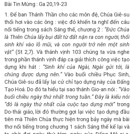
Bài Tin Mừng : Ga 20,19-23
1. Để ban Thánh Thần cho các môn đệ, Chúa Giê-su
thổi hơi vào các ông : việc đó khiến ta nghĩ đến câu
nổi tiếng trong sách Sáng thế, chương 2 :
“Đức Chúa
là Thiên Chúa lấy bụi đất từ đất nặn ra con người, thổi
sinh khí vào lỗ mũi, và con người trở nên một sinh
vật”
(St 2,7). Và thánh vịnh 103 chúng ta vừa nghe
trong phần thánh vịnh đáp ca giải thích công việc tạo
dựng khi hát :
“Sinh khí của Ngài, Ngài gửi tới, là
chúng được dựng nên.”
Vào buổi chiều Phục Sinh,
Chúa Giê-su đã lấy lại cử chỉ tạo dựng này của Đấng
Tạo Hoá. Do đó ta hiểu tại sao thánh Gio-an nói :
“Vào
buổi chiều ngày thứ nhất trong tuần.” Đây là kiểu nói
“đó là ngày thứ nhất của cuộc tạo dựng mới”
trong
Do-thái giáo, lời đó thường gợi lại việc tạo dựng đầu
tiên mà Thiên Chúa thực hiện trong bảy ngày mà bài
thơ nổi tiếng trong chương 1 sách Sáng thế kể lại và