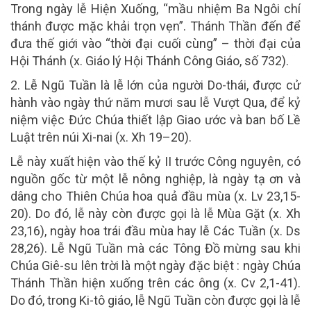
Trong ngày lễ Hiện Xuống, “mầu nhiệm Ba Ngôi chí
thánh được mặc khải trọn vẹn”. Thánh Thần đến để
đưa thế giới vào “thời đại cuối cùng” – thời đại của
Hội Thánh (x. Giáo lý Hội Thánh Công Giáo, số 732).
2. Lễ Ngũ Tuần là lễ lớn của người Do-thái, được cử
hành vào ngày thứ năm mươi sau lễ Vượt Qua, để kỷ
niệm việc Đức Chúa thiết lập Giao ước và ban bố Lề
Luật trên núi Xi-nai (x. Xh 19–20).
Lễ này xuất hiện vào thế kỷ II trước Công nguyên, có
nguồn gốc từ một lễ nông nghiệp, là ngày tạ ơn và
dâng cho Thiên Chúa hoa quả đầu mùa (x. Lv 23,15-
20). Do đó, lễ này còn được gọi là lễ Mùa Gặt (x. Xh
23,16), ngày hoa trái đầu mùa hay lễ Các Tuần (x. Ds
28,26). Lễ Ngũ Tuần mà các Tông Đồ mừng sau khi
Chúa Giê-su lên trời là một ngày đặc biệt :
ngày Chúa
Thánh Thần hiện xuống trên các ông
(x. Cv 2,1-41).
Do đó, trong Ki-tô giáo, lễ Ngũ Tuần còn được gọi là lễ