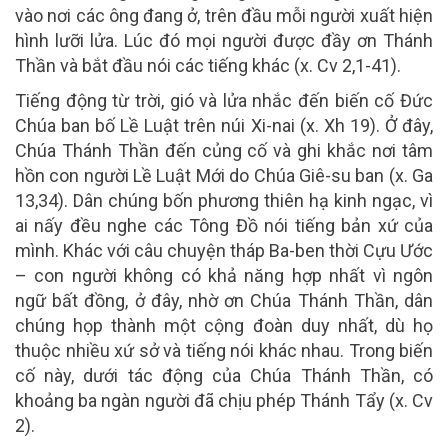
vào nơi các ông đang ở, trên đầu mỗi người xuất hiện
hình lưỡi lửa. Lúc đó mọi người được đầy ơn Thánh
Thần và bắt đầu nói các tiếng khác (x. Cv 2,1-41).
Tiếng động từ trời, gió và lửa nhắc đến biến cố Đức
Chúa ban bố Lề Luật trên núi Xi-nai (x. Xh 19). Ở đây,
Chúa Thánh Thần đến củng cố và ghi khắc nơi tâm
hồn con người
Lề Luật Mới
do Chúa Giê-su ban (x. Ga
13,34). Dân chúng bốn phương thiên hạ kinh ngạc, vì
ai nấy đều nghe các Tông Đồ nói tiếng bản xứ của
mình. Khác với câu chuyện tháp Ba-ben thời Cựu Ước
– con người không có khả năng hợp nhất vì ngôn
ngữ bất đồng, ở đây, nhờ ơn Chúa Thánh Thần, dân
chúng họp thành một cộng đoàn duy nhất, dù họ
thuộc nhiều xứ sở và tiếng nói khác nhau. Trong biến
cố này, dưới tác động của Chúa Thánh Thần, có
khoảng ba ngàn người đã chịu phép Thánh Tẩy (x. Cv
2).