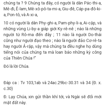
chúng ta ? 9 Chúng ta đây, có người là dân Pác-thi-a,
Mê-đi, Ê-lam, Mê-xô-pô-ta-mi-a, Giu-đê, Cáp-pa-đô-ki-
a, Pon-tô, và A-xi-a,
10 có người là dân Phy-ghi-a, Pam-phy-li-a, Ai-cập, và
những vùng Li-by-a giáp giới Ky-rê-nê ; nào là những
người từ Rô-ma đến đây ; 11 nào là người Do-thái
cũng như người đạo theo ; nào là người đảo Cơ-rê-ta
hay người Ả-rập, vậy mà chúng ta đều nghe họ dùng
tiếng nói của chúng ta mà loan báo những kỳ công
của Thiên Chúa !”
Đó là lời Chúa.
Đáp ca : Tv 103,1ab và 24ac.29bc-30.31 và 34 (Đ. x.
c.30)
Đ. Lạy Chúa, xin gửi thần khí tới, và Ngài sẽ đổi mới
mặt đất này.