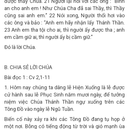
được thấy Chúa. 21 Người lại nói với các ông : “Bình
an cho anh em ! Như Chúa Cha đã sai Thầy, thì Thầy
cũng sai anh em.” 22 Nói xong, Người thổi hơi vào
các ông và bảo : “Anh em hãy nhận lấy Thánh Thần.
23 Anh em tha tội cho ai, thì người ấy được tha ; anh
em cầm giữ ai, thì người ấy bị cầm giữ.”
Đó là lời Chúa.
B. CHIA SẺ LỜI CHÚA
Bài đọc 1 : Cv 2,1-11
1. Hôm nay chúng ta dâng lễ Hiện Xuống là lễ được
cử hành sau lễ Phục Sinh năm mươi ngày, để tưởng
niệm việc Chúa Thánh Thần ngự xuống trên các
Tông Đồ vào ngày lễ Ngũ Tuần.
Biến cố này xảy ra khi các Tông Đồ đang tụ họp ở
một nơi. Bỗng có tiếng động từ trời và gió mạnh ùa