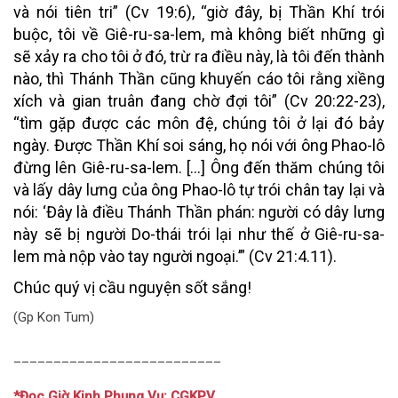
và nói tiên tri” (Cv 19:6), “giờ đây, bị Thần Khí trói
buộc, tôi về Giê-ru-sa-lem, mà không biết những gì
sẽ xảy ra cho tôi ở đó, trừ ra điều này, là tôi đến thành
nào, thì Thánh Thần cũng khuyến cáo tôi rằng xiềng
xích và gian truân đang chờ đợi tôi” (Cv 20:22-23),
“tìm gặp được các môn đệ, chúng tôi ở lại đó bảy
ngày. Được Thần Khí soi sáng, họ nói với ông Phao-lô
đừng lên Giê-ru-sa-lem. […] Ông đến thăm chúng tôi
và lấy dây lưng của ông Phao-lô tự trói chân tay lại và
nói: ‘Đây là điều Thánh Thần phán: người có dây lưng
này sẽ bị người Do-thái trói lại như thế ở Giê-ru-sa-
lem mà nộp vào tay người ngoại.’” (Cv 21:4.11).
Chúc quý vị cầu nguyện sốt sắng!
(Gp Kon Tum)
__________________________
*Đọc Giờ Kinh Phụng Vụ: CGKPV