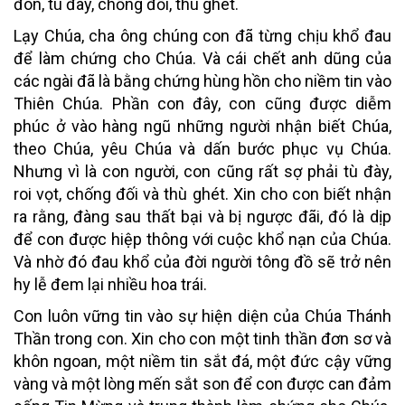
đòn, tù đày, chống đối, thù ghét.
Lạy Chúa, cha ông chúng con đã từng chịu khổ đau
để làm chứng cho Chúa. Và cái chết anh dũng của
các ngài đã là bằng chứng hùng hồn cho niềm tin vào
Thiên Chúa. Phần con đây, con cũng được diễm
phúc ở vào hàng ngũ những người nhận biết Chúa,
theo Chúa, yêu Chúa và dấn bước phục vụ Chúa.
Nhưng vì là con người, con cũng rất sợ phải tù đày,
roi vọt, chống đối và thù ghét. Xin cho con biết nhận
ra rằng, đàng sau thất bại và bị ngược đãi, đó là dịp
để con được hiệp thông với cuộc khổ nạn của Chúa.
Và nhờ đó đau khổ của đời người tông đồ sẽ trở nên
hy lễ đem lại nhiều hoa trái.
Con luôn vững tin vào sự hiện diện của Chúa Thánh
Thần trong con. Xin cho con một tinh thần đơn sơ và
khôn ngoan, một niềm tin sắt đá, một đức cậy vững
vàng và một lòng mến sắt son để con được can đảm