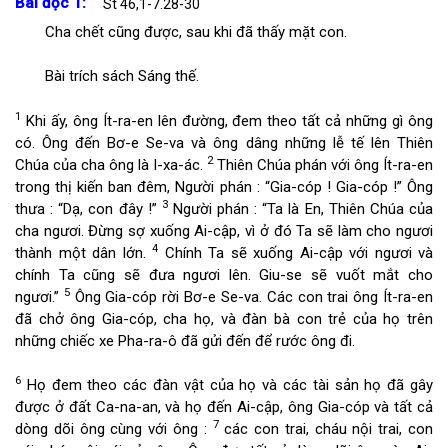
Bài đọc 1:
St 46,1-7.28-30
Cha chết cũng được, sau khi đã thấy mặt con.
Bài trích sách Sáng thế.
1
Khi ấy, ông Ít-ra-en lên đường, đem theo tất cả những gì ông
có. Ông đến Bơ-e Se-va và ông dâng những lễ tế lên Thiên
2
Chúa của cha ông là I-xa-ác.
Thiên Chúa phán với ông Ít-ra-en
trong thị kiến ban đêm, Người phán : “Gia-cóp ! Gia-cóp !” Ông
3
thưa : “Dạ, con đây !”
Người phán : “Ta là En, Thiên Chúa của
cha ngươi. Đừng sợ xuống Ai-cập, vì ở đó Ta sẽ làm cho ngươi
4
thành một dân lớn.
Chính Ta sẽ xuống Ai-cập với ngươi và
chính Ta cũng sẽ đưa ngươi lên. Giu-se sẽ vuốt mắt cho
5
ngươi.”
Ông Gia-cóp rời Bơ-e Se-va. Các con trai ông Ít-ra-en
đã chở ông Gia-cóp, cha họ, và đàn bà con trẻ của họ trên
những chiếc xe Pha-ra-ô đã gửi đến để rước ông đi.
6
Họ đem theo các đàn vật của họ và các tài sản họ đã gây
được ở đất Ca-na-an, và họ đến Ai-cập, ông Gia-cóp và tất cả
7
dòng dõi ông cùng với ông :
các con trai, cháu nội trai, con