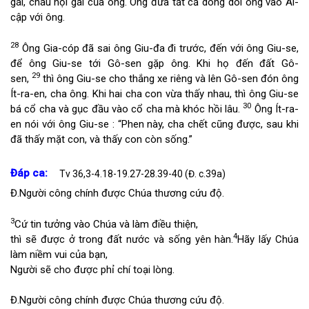
gái, cháu nội gái của ông. Ông đưa tất cả dòng dõi ông vào Ai-
cập với ông.
28
Ông Gia-cóp đã sai ông Giu-đa đi trước, đến với ông Giu-se,
để ông Giu-se tới Gô-sen gặp ông. Khi họ đến đất Gô-
29
sen,
thì ông Giu-se cho thắng xe riêng và lên Gô-sen đón ông
Ít-ra-en, cha ông. Khi hai cha con vừa thấy nhau, thì ông Giu-se
30
bá cổ cha và gục đầu vào cổ cha mà khóc hồi lâu.
Ông Ít-ra-
en nói với ông Giu-se : “Phen này, cha chết cũng được, sau khi
đã thấy mặt con, và thấy con còn sống.”
Đáp ca:
Tv 36,3-4.18-19.27-28.39-40 (Đ. c.39a)
Đ.
Người công chính được Chúa thương cứu độ.
3
Cứ tin tưởng vào Chúa và làm điều thiện,
4
thì sẽ được ở trong đất nước và sống yên hàn.
Hãy lấy Chúa
làm niềm vui của bạn,
Người sẽ cho được phỉ chí toại lòng.
Đ.
Người công chính được Chúa thương cứu độ.