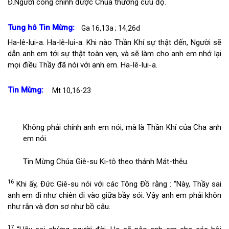
Đ.
Người công chính được Chúa thương cứu độ.
Tung hô Tin Mừng:
Ga 16,13a ; 14,26d
Ha-lê-lui-a. Ha-lê-lui-a. Khi nào Thần Khí sự thật đến, Người sẽ
dẫn anh em tới sự thật toàn vẹn, và sẽ làm cho anh em nhớ lại
mọi điều Thầy đã nói với anh em. Ha-lê-lui-a.
Tin Mừng:
Mt 10,16-23
Không phải chính anh em nói, mà là Thần Khí của Cha anh
em nói.
Tin Mừng Chúa Giê-su Ki-tô theo thánh Mát-thêu.
16
Khi ấy, Đức Giê-su nói với các Tông Đồ rằng : “Này, Thầy sai
anh em đi như chiên đi vào giữa bầy sói. Vậy anh em phải khôn
như rắn và đơn sơ như bồ câu.
17