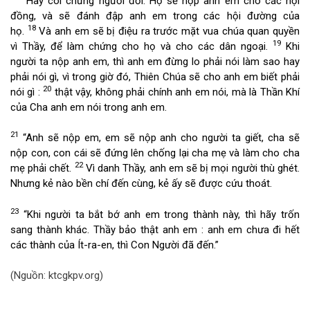
“Hãy coi chừng người đời. Họ sẽ nộp anh em cho các hội
đồng, và sẽ đánh đập anh em trong các hội đường của
18
họ.
Và anh em sẽ bị điệu ra trước mặt vua chúa quan quyền
19
vì Thầy, để làm chứng cho họ và cho các dân ngoại.
Khi
người ta nộp anh em, thì anh em đừng lo phải nói làm sao hay
phải nói gì, vì trong giờ đó, Thiên Chúa sẽ cho anh em biết phải
20
nói gì :
thật vậy, không phải chính anh em nói, mà là Thần Khí
của Cha anh em nói trong anh em.
21
“Anh sẽ nộp em, em sẽ nộp anh cho người ta giết, cha sẽ
nộp con, con cái sẽ đứng lên chống lại cha mẹ và làm cho cha
22
mẹ phải chết.
Vì danh Thầy, anh em sẽ bị mọi người thù ghét.
Nhưng kẻ nào bền chí đến cùng, kẻ ấy sẽ được cứu thoát.
23
“Khi người ta bắt bớ anh em trong thành này, thì hãy trốn
sang thành khác. Thầy bảo thật anh em : anh em chưa đi hết
các thành của Ít-ra-en, thì Con Người đã đến.”
(Nguồn: ktcgkpv.org)
___________________