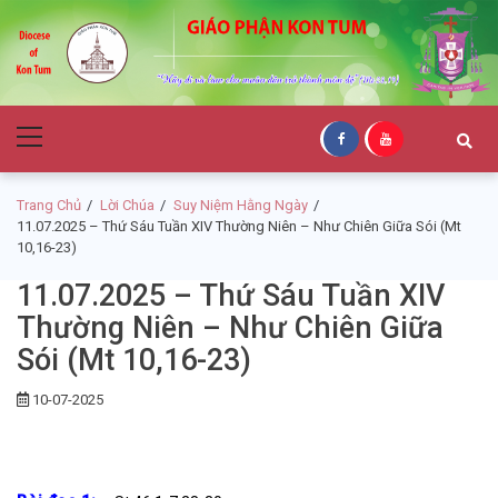
Skip
Skip
to
to
navigation
content
Giáo Phận Kon
Primary
Tum
Menu
Trang Chủ
Lời Chúa
Suy Niệm Hằng Ngày
11.07.2025 – Thứ Sáu Tuần XIV Thường Niên – Như Chiên Giữa Sói (Mt
10,16-23)
11.07.2025 – Thứ Sáu Tuần XIV
Thường Niên – Như Chiên Giữa
Sói (Mt 10,16-23)
10-07-2025