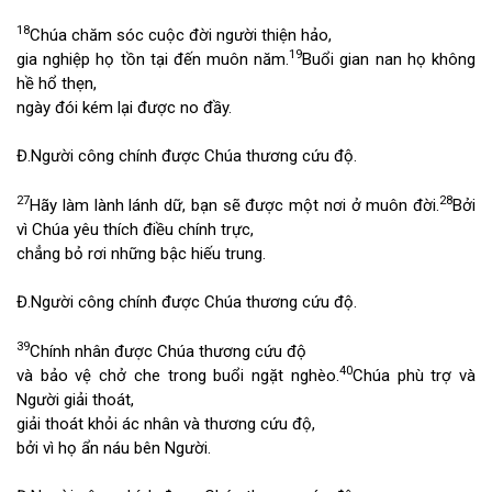
18
Chúa chăm sóc cuộc đời người thiện hảo,
19
gia nghiệp họ tồn tại đến muôn năm.
Buổi gian nan họ không
hề hổ thẹn,
ngày đói kém lại được no đầy.
Đ.
Người công chính được Chúa thương cứu độ.
27
28
Hãy làm lành lánh dữ, bạn sẽ được một nơi ở muôn đời.
Bởi
vì Chúa yêu thích điều chính trực,
chẳng bỏ rơi những bậc hiếu trung.
Đ.
Người công chính được Chúa thương cứu độ.
39
Chính nhân được Chúa thương cứu độ
40
và bảo vệ chở che trong buổi ngặt nghèo.
Chúa phù trợ và
Người giải thoát,
giải thoát khỏi ác nhân và thương cứu độ,
bởi vì họ ẩn náu bên Người.