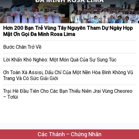
Hơn 200 Bạn Trẻ Vùng Tây Nguyên Tham Dự Ngày Họp
Mặt Ơn Gọi Đa Minh Rosa Lima
Bước Chân Trở Về
Lời Khấn Khó Nghèo: Một Món Quà Của Sự Sung Túc
Ơn Toàn Xá Assisi, Dấu Chỉ Của Một Nền Hòa Bình Không Vũ
Trang Và Có Sức Giải Giới
Trại Hè Đầu Tiên Cho Các Bạn Thiếu Niên Jrai Vùng Cheoreo
– Tơlúi
Các Thánh – Chứng Nhân