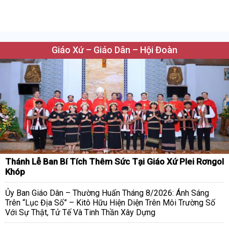
Giáo Xứ – Giáo Dân – Hội Đoàn
Thánh Lễ Ban Bí Tích Thêm Sức Tại Giáo Xứ Plei Rơngol
Khóp
Ủy Ban Giáo Dân – Thường Huấn Tháng 8/2026: Ánh Sáng
Trên “Lục Địa Số” – Kitô Hữu Hiện Diện Trên Môi Trường Số
Với Sự Thật, Tử Tế Và Tinh Thần Xây Dựng