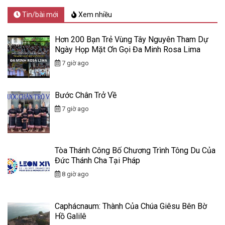
Tin/bài mới
Xem nhiều
Hơn 200 Bạn Trẻ Vùng Tây Nguyên Tham Dự
Ngày Họp Mặt Ơn Gọi Đa Minh Rosa Lima
7 giờ ago
Bước Chân Trở Về
7 giờ ago
Tòa Thánh Công Bố Chương Trình Tông Du Của
Đức Thánh Cha Tại Pháp
8 giờ ago
Caphácnaum: Thành Của Chúa Giêsu Bên Bờ
Hồ Galilê