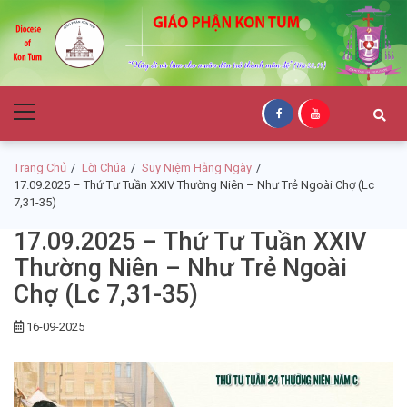
Skip
Skip
to
to
navigation
content
Giáo Phận Kon
Primary
Tum
Menu
Trang Chủ
Lời Chúa
Suy Niệm Hằng Ngày
17.09.2025 – Thứ Tư Tuần XXIV Thường Niên – Như Trẻ Ngoài Chợ (Lc
7,31-35)
17.09.2025 – Thứ Tư Tuần XXIV
Thường Niên – Như Trẻ Ngoài
Chợ (Lc 7,31-35)
16-09-2025