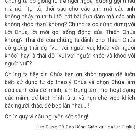
Chúng ta có giống lũ trẻ ngồi ngoài đường gọi nhau
mà nói “tụi tôi thổi sáo cho các anh mà các anh
không nhảy múa; tụi tôi hát bài đưa đám mà các anh
không khóc than” không? Chúng ta có dửng dưng với
Lời Chúa, lời mời gọi sống động của Thiên Chúa
không? Thái độ của chúng ta dành cho Thiên Chúa
có giống thái độ “vui với người vui, khóc với người
khóc” hay là thái độ “vui với người khóc và khóc với
người vui”?
Chúng ta hãy xin Chúa ban ơn khôn ngoan để luôn
biết sử dụng tự do theo ý Chúa và chọn Chúa làm
cứu cánh của đời mình, làm trung tâm mọi hoạt động
của mình, để biết mình là ai và hạn chế việc khích
bác người khác, đè bẹp lẫn nhau…!
Chúc quý vị cầu nguyện sốt sắng!
(Lm Giuse Đỗ Cao Bằng, Giáo xứ Hoa Lư, Pleiku)