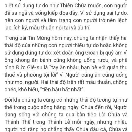
biết sử dụng tự do như Thiên Chúa muốn, con người
đã sa ngã và sống kiếp đọa đày. Vì sử dụng sai tự do,
nên con người và tâm trạng con người trở nên lệch
lạc, ích kỷ, mẫu thuẫn nội tại và ấu trĩ.
Trong bài Tin Mừng hôm nay, chúng ta nhận thấy hai
thái độ của những con người thiếu tự do hoặc không
sử dụng đúng tự do: xét đoán ông Gioan bị quỷ ám vì
ông không ăn bánh cũng không uống rượu, và phê
bình Đức Giê-su là “tay ăn nhậu, bạn bè với quân thu
thuế và phường tội lỗi” vì Người cũng ăn cũng uống
như mọi người. Hai thái độ trên rất mâu thuẫn, chồng
chéo, khó hiểu, “tiền hậu bất nhất”.
Đôi khi chúng ta cũng có những thái độ tương tự như
thế trong cuộc sống hằng ngày. Chúa đến rồi, Người
đang sống với chúng ta qua bàn tiệc Lời Chúa và
Thánh Thể trong Thánh Lễ mỗi ngày, nhưng nhiều
người nói rằng họ chẳng thấy Chúa đâu cả, Chúa và