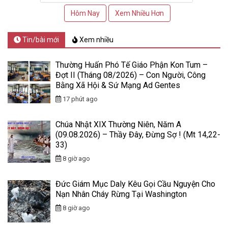
Hôm Nay
Xem Nhiều Hơn
Tin/bài mới
Xem nhiều
Thường Huấn Phó Tế Giáo Phận Kon Tum –
Đợt II (Tháng 08/2026) – Con Người, Công
Bằng Xã Hội & Sứ Mạng Ad Gentes
17 phút ago
Chúa Nhật XIX Thường Niên, Năm A
(09.08.2026) – Thầy Đây, Đừng Sợ ! (Mt 14,22-
33)
8 giờ ago
Đức Giám Mục Daly Kêu Gọi Cầu Nguyện Cho
Nạn Nhân Cháy Rừng Tại Washington
8 giờ ago