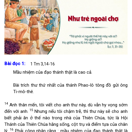
Bài đọc 1:
1 Tm 3,14-16
Mầu nhiệm của đạo thánh thật là cao cả.
Bài trích thư thứ nhất của thánh Phao-lô tông đồ gửi ông
Ti-mô-thê.
14
Anh thân mến, tôi viết cho anh thư này, dù vẫn hy vọng sớm
15
đến với anh.
Nhưng nếu tôi chậm trễ, thì thư này sẽ cho anh
biết phải ăn ở thế nào trong nhà của Thiên Chúa, tức là Hội
Thánh của Thiên Chúa hằng sống, cột trụ và điểm tựa của chân
16
lý.
Phải công nhận rằng : mầu nhiệm của đạo thánh thật là