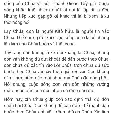
sống của Chúa và của Thánh Gioan Tẩy giả. Cuộc
sống khắc khổ nhiệm nhặt bị coi là lập dị lạ đời.
Nhưng tiếp xúc, gặp gỡ kẻ khác thì lại bị xem là xu
thời nông nổi.
Lạy Chúa, con là người Kitô hữu, là người tin vào
Chúa. Thế nhưng đôi khi cuộc sống con đã có những
lần làm cho Chúa buồn và thất vọng.
Tuy rằng con không là kẻ đối kháng lại Chúa, nhưng
con vẫn không đủ dứt khoát để dấn bước theo Chúa,
con chưa đủ xác tín vào Lời Chúa. Con chưa đủ sức
bước theo Chúa với cây thập giá trên vai. Con không
dám thực hiện các mối phúc mà Chúa đã công bố…
Nói chung, cuộc sống con vẫn còn những vướng
mắc, ngăn cản con đón nhận sứ điệp cứu độ.
Hôm nay, xin Chúa giúp con xác định thái độ đón
nhận Lời Chúa. Con không đủ can đảm để mạnh dạn
bước theo Chúa, chỉ biết trông nhờ ơn Chúa. Xin tình