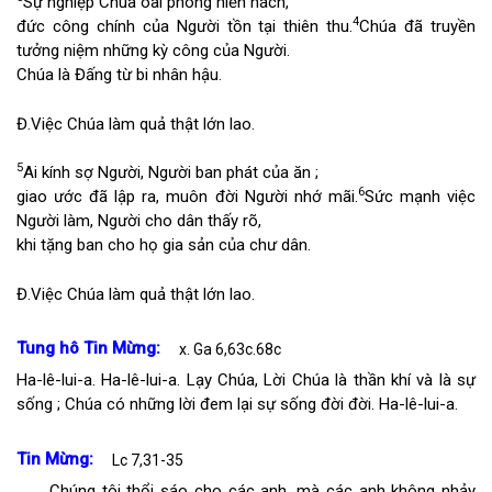
Sự nghiệp Chúa oai phong hiển hách,
4
đức công chính của Người tồn tại thiên thu.
Chúa đã truyền
tưởng niệm những kỳ công của Người.
Chúa là Đấng từ bi nhân hậu.
Đ.
Việc Chúa làm quả thật lớn lao.
5
Ai kính sợ Người, Người ban phát của ăn ;
6
giao ước đã lập ra, muôn đời Người nhớ mãi.
Sức mạnh việc
Người làm, Người cho dân thấy rõ,
khi tặng ban cho họ gia sản của chư dân.
Đ.
Việc Chúa làm quả thật lớn lao.
Tung hô Tin Mừng:
x. Ga 6,63c.68c
Ha-lê-lui-a. Ha-lê-lui-a. Lạy Chúa, Lời Chúa là thần khí và là sự
sống ; Chúa có những lời đem lại sự sống đời đời. Ha-lê-lui-a.
Tin Mừng:
Lc 7,31-35
Chúng tôi thổi sáo cho các anh, mà các anh không nhảy