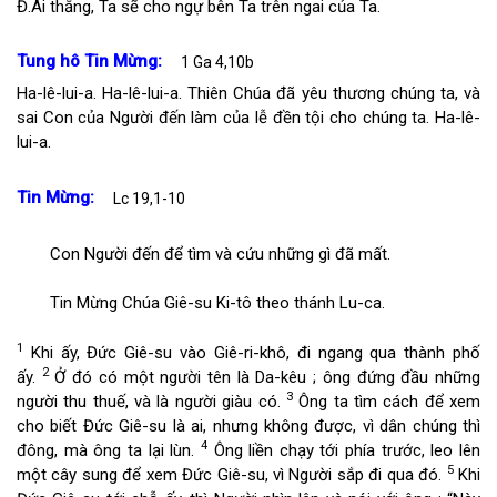
Đ.
Ai thắng, Ta sẽ cho ngự bên Ta trên ngai của Ta.
Tung hô Tin Mừng:
1 Ga 4,10b
Ha-lê-lui-a. Ha-lê-lui-a. Thiên Chúa đã yêu thương chúng ta, và
sai Con của Người đến làm của lễ đền tội cho chúng ta. Ha-lê-
lui-a.
Tin Mừng:
Lc 19,1-10
Con Người đến để tìm và cứu những gì đã mất.
Tin Mừng Chúa Giê-su Ki-tô theo thánh Lu-ca.
1
Khi ấy, Đức Giê-su vào Giê-ri-khô, đi ngang qua thành phố
2
ấy.
Ở đó có một người tên là Da-kêu ; ông đứng đầu những
3
người thu thuế, và là người giàu có.
Ông ta tìm cách để xem
cho biết Đức Giê-su là ai, nhưng không được, vì dân chúng thì
4
đông, mà ông ta lại lùn.
Ông liền chạy tới phía trước, leo lên
5
một cây sung để xem Đức Giê-su, vì Người sắp đi qua đó.
Khi