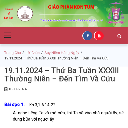
Skip
Skip
to
to
navigation
content
Giáo Phận Kon
Primary
Tum
Menu
Trang Chủ
Lời Chúa
Suy Niệm Hằng Ngày
19.11.2024 – Thứ Ba Tuần XXXIII Thường Niên – Đến Tìm Và Cứu
19.11.2024 – Thứ Ba Tuần XXXIII
Thường Niên – Đến Tìm Và Cứu
18-11-2024
Bài đọc 1:
Kh 3,1-6.14-22
Ai nghe tiếng Ta và mở cửa, thì Ta sẽ vào nhà người ấy, sẽ
dùng bữa với người ấy.