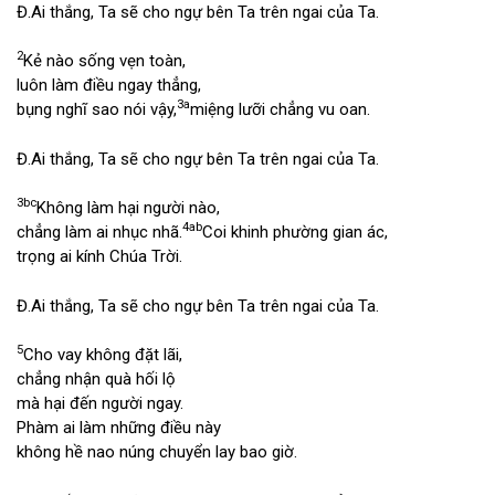
Đ.
Ai thắng, Ta sẽ cho ngự bên Ta trên ngai của Ta.
2
Kẻ nào sống vẹn toàn,
luôn làm điều ngay thẳng,
3a
bụng nghĩ sao nói vậy,
miệng lưỡi chẳng vu oan.
Đ.
Ai thắng, Ta sẽ cho ngự bên Ta trên ngai của Ta.
3bc
Không làm hại người nào,
4ab
chẳng làm ai nhục nhã.
Coi khinh phường gian ác,
trọng ai kính Chúa Trời.
Đ.
Ai thắng, Ta sẽ cho ngự bên Ta trên ngai của Ta.
5
Cho vay không đặt lãi,
chẳng nhận quà hối lộ
mà hại đến người ngay.
Phàm ai làm những điều này
không hề nao núng chuyển lay bao giờ.