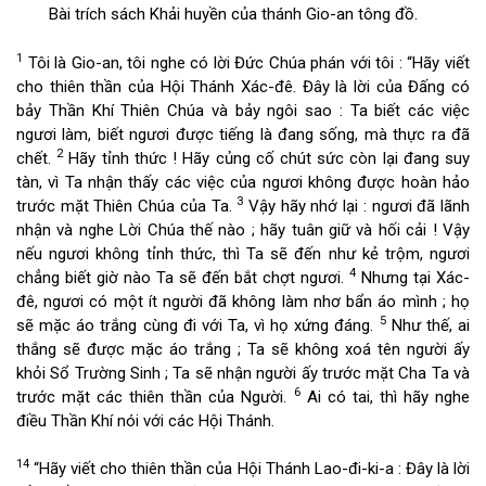
Bài trích sách Khải huyền của thánh Gio-an tông đồ.
1
Tôi là Gio-an, tôi nghe có lời Đức Chúa phán với tôi : “Hãy viết
cho thiên thần của Hội Thánh Xác-đê. Đây là lời của Đấng có
bảy Thần Khí Thiên Chúa và bảy ngôi sao : Ta biết các việc
ngươi làm, biết ngươi được tiếng là đang sống, mà thực ra đã
2
chết.
Hãy tỉnh thức ! Hãy củng cố chút sức còn lại đang suy
tàn, vì Ta nhận thấy các việc của ngươi không được hoàn hảo
3
trước mặt Thiên Chúa của Ta.
Vậy hãy nhớ lại : ngươi đã lãnh
nhận và nghe Lời Chúa thế nào ; hãy tuân giữ và hối cải ! Vậy
nếu ngươi không tỉnh thức, thì Ta sẽ đến như kẻ trộm, ngươi
4
chẳng biết giờ nào Ta sẽ đến bắt chợt ngươi.
Nhưng tại Xác-
đê, ngươi có một ít người đã không làm nhơ bẩn áo mình ; họ
5
sẽ mặc áo trắng cùng đi với Ta, vì họ xứng đáng.
Như thế, ai
thắng sẽ được mặc áo trắng ; Ta sẽ không xoá tên người ấy
khỏi Sổ Trường Sinh ; Ta sẽ nhận người ấy trước mặt Cha Ta và
6
trước mặt các thiên thần của Người.
Ai có tai, thì hãy nghe
điều Thần Khí nói với các Hội Thánh.
14
“Hãy viết cho thiên thần của Hội Thánh Lao-đi-ki-a : Đây là lời