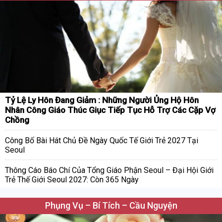
Tỷ Lệ Ly Hôn Đang Giảm : Những Người Ủng Hộ Hôn
Nhân Công Giáo Thúc Giục Tiếp Tục Hỗ Trợ Các Cặp Vợ
Chồng
Công Bố Bài Hát Chủ Đề Ngày Quốc Tế Giới Trẻ 2027 Tại
Seoul
Thông Cáo Báo Chí Của Tổng Giáo Phận Seoul – Đại Hội Giới
Trẻ Thế Giới Seoul 2027: Còn 365 Ngày
Phụng Vụ – Bí Tích – Cầu Nguyện