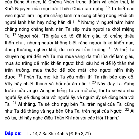
của Đấng A-men, là Chứng Nhân trung thành và chân thật, là
15
Khởi Nguyên của mọi loài Thiên Chúa tạo dựng.
Ta biết các
việc ngươi làm : ngươi chẳng lạnh mà cũng chẳng nóng. Phải chi
16
ngươi lạnh hẳn hay nóng hẳn đi !
Nhưng vì ngươi hâm hẩm
chẳng nóng chẳng lạnh, nên Ta sắp mửa ngươi ra khỏi miệng
17
Ta.
Ngươi nói : ‘Tôi giàu có, tôi đã làm giàu, tôi chẳng thiếu
thốn chi’ ; nhưng ngươi không biết rằng ngươi là kẻ khốn nạn,
18
đáng thương, nghèo khổ, đui mù và trần truồng.
Vì thế, Ta
khuyên ngươi đến với Ta mà mua vàng đã thử lửa để làm giàu,
mua áo trắng để mặc khiến ngươi khỏi xấu hổ vì để lộ thân thể
trần truồng, mua thuốc để xức mắt cho ngươi nhìn thấy
19
được.
Phần Ta, mọi kẻ Ta yêu mến, thì Ta răn bảo dạy dỗ.
20
Vậy hãy nhiệt thành và hối cải ăn năn !
Này đây Ta đứng
trước cửa và gõ. Ai nghe tiếng Ta và mở cửa, thì Ta sẽ vào nhà
người ấy, sẽ dùng bữa với người ấy, và người ấy sẽ dùng bữa với
21
Ta.
Ai thắng, Ta sẽ cho ngự bên Ta, trên ngai của Ta, cũng
22
như Ta đã thắng và ngự bên Cha Ta, trên ngai của Người.
Ai
có tai, thì hãy nghe điều Thần Khí nói với các Hội Thánh.”
Đáp ca:
Tv 14,2-3a.3bc-4ab.5 (Đ. Kh 3,21)