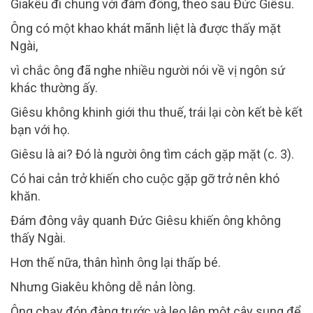
Giakêu đi chung với đám đông, theo sau Đức Giêsu.
Ông có một khao khát mãnh liệt là được thấy mặt
Ngài,
vì chắc ông đã nghe nhiều người nói về vị ngôn sứ
khác thường ấy.
Giêsu không khinh giới thu thuế, trái lại còn kết bè kết
bạn với họ.
Giêsu là ai? Đó là người ông tìm cách gặp mặt (c. 3).
Có hai cản trở khiến cho cuộc gặp gỡ trở nên khó
khăn.
Đám đông vây quanh Đức Giêsu khiến ông không
thấy Ngài.
Hơn thế nữa, thân hình ông lại thấp bé.
Nhưng Giakêu không dễ nản lòng.
Ông chạy đón đàng trước và leo lên một cây sung để