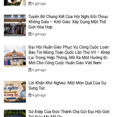
3 giờ ago
Tuyên Bố Chung Kết Của Hội Nghị Đối Thoại
Khổng Giáo – Kitô Giáo: Xây Dựng Một Thế
Giới Hòa Hợp
3 giờ ago
Đại Hội Huấn Giáo Phục Vụ Công Cuộc Loan
Báo Tin Mừng Toàn Quốc Lần Thứ VII – Khép
Lại Trong Hiệp Thông, Mở Ra Một Hướng Đi
Mới Cho Công Cuộc Huấn Giáo Việt Nam
3 giờ ago
Lời Khấn Khó Nghèo: Một Món Quà Của Sự
Sung Túc
9 giờ ago
Sứ Điệp Của Đức Thánh Cha Gửi Đại Hội Giới
Trẻ Đức Mẹ Mễ Du