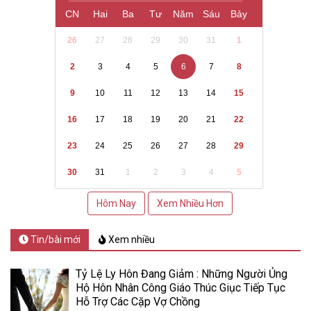
CN
Hai
Ba
Tư
Năm
Sáu
Bảy
26
27
28
29
30
31
1
2
3
4
5
6
7
8
9
10
11
12
13
14
15
16
17
18
19
20
21
22
23
24
25
26
27
28
29
30
31
1
2
3
4
5
Hôm Nay
Xem Nhiều Hơn
Tin/bài mới
Xem nhiều
Tỷ Lệ Ly Hôn Đang Giảm : Những Người Ủng
Hộ Hôn Nhân Công Giáo Thúc Giục Tiếp Tục
Hỗ Trợ Các Cặp Vợ Chồng