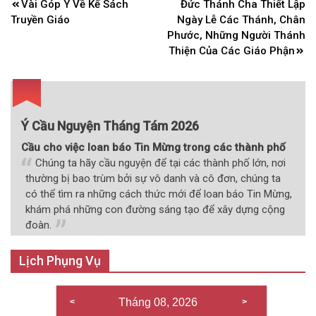
Điều
Vài Góp Ý Về Kế Sách
Đức Thánh Cha Thiết Lập
hướng
Truyền Giáo
Ngày Lễ Các Thánh, Chân
bài
Phước, Những Người Thánh
Thiện Của Các Giáo Phận
viết
Ý Cầu Nguyện Tháng Tám 2026
Cầu cho việc loan báo Tin Mừng trong các thành phố
Chúng ta hãy cầu nguyện để tại các thành phố lớn, nơi
thường bị bao trùm bởi sự vô danh và cô đơn, chúng ta
có thể tìm ra những cách thức mới để loan báo Tin Mừng,
khám phá những con đường sáng tạo để xây dựng cộng
đoàn.
Lịch Phụng Vụ
Tháng 08, 2026