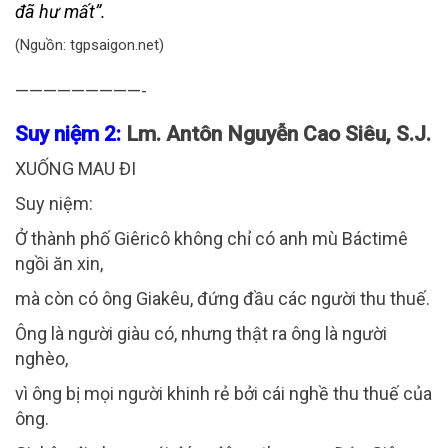
đã hư mất”.
(Nguồn: tgpsaigon.net)
—————————-
Suy niệm 2:
Lm. Antôn Nguyễn Cao Siêu, S.J.
XUỐNG MAU ĐI
Suy niệm:
Ở thành phố Giêricô không chỉ có anh mù Báctimê
ngồi ăn xin,
mà còn có ông Giakêu, đứng đầu các người thu thuế.
Ông là người giàu có, nhưng thật ra ông là người
nghèo,
vì ông bị mọi người khinh rẻ bởi cái nghề thu thuế của
ông.