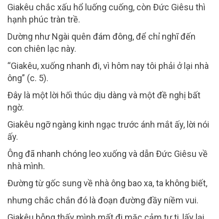
Giakêu chắc xấu hổ luống cuống, còn Đức Giêsu thì
hạnh phúc tràn trề.
Dường như Ngài quên đám đông, để chỉ nghĩ đến
con chiên lạc này.
“Giakêu, xuống nhanh đi, vì hôm nay tôi phải ở lại nhà
ông” (c. 5).
Đây là một lời hối thúc dịu dàng và một đề nghị bất
ngờ.
Giakêu ngỡ ngàng kinh ngạc trước ánh mắt ấy, lời nói
ấy.
Ông đã nhanh chóng leo xuống và dẫn Đức Giêsu về
nhà mình.
Đường từ gốc sung về nhà ông bao xa, ta không biết,
nhưng chắc chắn đó là đoạn đường đầy niềm vui.
Giakêu bỗng thấy mình mất đi mặc cảm tự ti, lấy lại