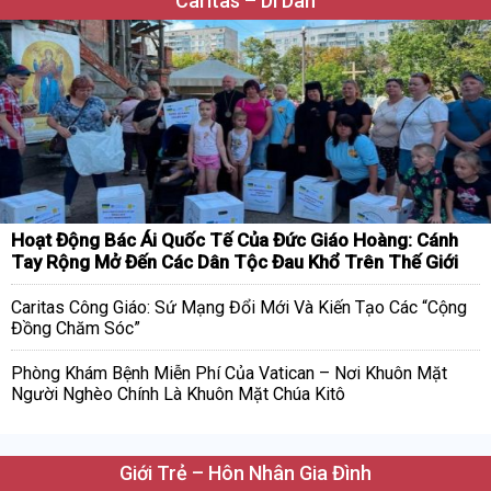
Caritas – Di Dân
Hoạt Động Bác Ái Quốc Tế Của Đức Giáo Hoàng: Cánh
Tay Rộng Mở Đến Các Dân Tộc Đau Khổ Trên Thế Giới
Caritas Công Giáo: Sứ Mạng Đổi Mới Và Kiến Tạo Các “Cộng
Đồng Chăm Sóc”
Phòng Khám Bệnh Miễn Phí Của Vatican – Nơi Khuôn Mặt
Người Nghèo Chính Là Khuôn Mặt Chúa Kitô
Giới Trẻ – Hôn Nhân Gia Đình