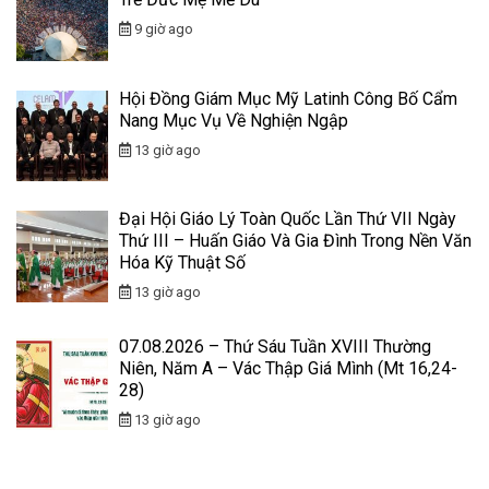
9 giờ ago
Hội Đồng Giám Mục Mỹ Latinh Công Bố Cẩm
Nang Mục Vụ Về Nghiện Ngập
13 giờ ago
Đại Hội Giáo Lý Toàn Quốc Lần Thứ VII Ngày
Thứ III – Huấn Giáo Và Gia Đình Trong Nền Văn
Hóa Kỹ Thuật Số
13 giờ ago
07.08.2026 – Thứ Sáu Tuần XVIII Thường
Niên, Năm A – Vác Thập Giá Mình (Mt 16,24-
28)
13 giờ ago