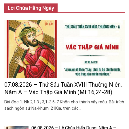
Lời Chúa Hằng Ngày
07.08.2026 – Thứ Sáu Tuần XVIII Thường Niên,
Năm A – Vác Thập Giá Mình (Mt 16,24-28)
Bài đọc 1: Nk 2,1.3 ; 3,1-3.6-7 Khốn cho thành vấy máu. Bài trích
sách ngôn sứ Na-khum. 21Kìa, trên các...
06.08.2026 – Lễ Chúa Hiển Dung, Năm A –