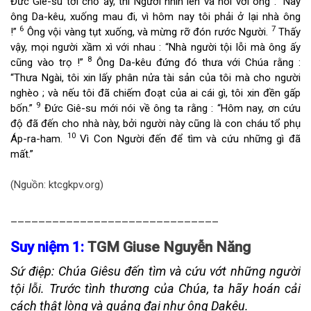
Đức Giê-su tới chỗ ấy, thì Người nhìn lên và nói với ông : “Này
ông Da-kêu, xuống mau đi, vì hôm nay tôi phải ở lại nhà ông
6
7
!”
Ông vội vàng tụt xuống, và mừng rỡ đón rước Người.
Thấy
vậy, mọi người xầm xì với nhau : “Nhà người tội lỗi mà ông ấy
8
cũng vào trọ !”
Ông Da-kêu đứng đó thưa với Chúa rằng :
“Thưa Ngài, tôi xin lấy phân nửa tài sản của tôi mà cho người
nghèo ; và nếu tôi đã chiếm đoạt của ai cái gì, tôi xin đền gấp
9
bốn.”
Đức Giê-su mới nói về ông ta rằng : “Hôm nay, ơn cứu
độ đã đến cho nhà này, bởi người này cũng là con cháu tổ phụ
10
Áp-ra-ham.
Vì Con Người đến để tìm và cứu những gì đã
mất.”
(Nguồn: ktcgkpv.org)
______________________________
Suy niệm 1:
TGM Giuse Nguyễn Năng
Sứ điệp:
Chúa Giêsu đến tìm và cứu vớt những người
tội lỗi. Trước tình thương của Chúa, ta hãy hoán cải
cách thật lòng và quảng đại như ông Dakêu.