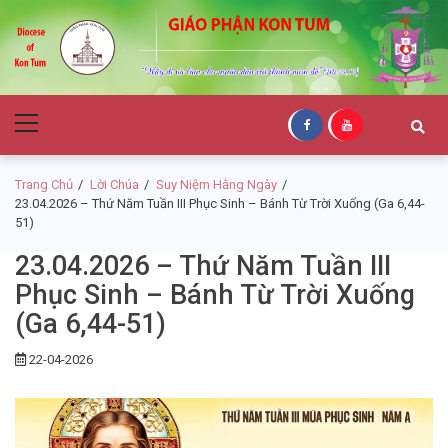
Skip
Skip
to
to
navigation
content
Giáo Phận Kon
Primary
Tum
Menu
Trang Chủ
Lời Chúa
Suy Niệm Hằng Ngày
23.04.2026 – Thứ Năm Tuần III Phục Sinh – Bánh Từ Trời Xuống (Ga 6,44-
51)
23.04.2026 – Thứ Năm Tuần III
Phục Sinh – Bánh Từ Trời Xuống
(Ga 6,44-51)
22-04-2026