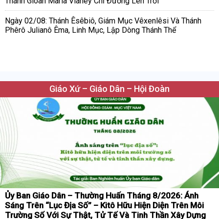
Thánh Gioan Maria Vianey Chỉ Đường Lên Trời
Ngày 02/08: Thánh Êsêbiô, Giám Mục Vêxenlêsi Và Thánh
Phêrô Julianô Êma, Linh Mục, Lập Dòng Thánh Thể
Giáo Xứ – Giáo Dân – Hội Đoàn
Ủy Ban Giáo Dân – Thường Huấn Tháng 8/2026: Ánh
Sáng Trên “Lục Địa Số” – Kitô Hữu Hiện Diện Trên Môi
Trường Số Với Sự Thật, Tử Tế Và Tinh Thần Xây Dựng