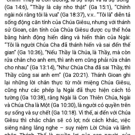
(Ga 14:6), “Thầy là cây nho thật” (Ga 15:1), “Chính
ngài nói rằng tôi là vua” (Ga 18:37), v.v.. “Tôi là” diễn tả
sống động căn tính của Chúa Giêsu, nhưng với thánh
sử Gioan, căn tính của Chúa Giêsu được cụ thể hóa
bằng hành động hiến dâng và hiến thân của Ngài:
“Tôi là người Chúa Cha đã thánh hiến và sai đến thế
gian” (Ga 10:36), “Nếu Thầy là Chúa, là Thầy, mà còn
rửa chân cho anh em, thì anh em cũng phải rửa chân
cho nhau” (Ga 13:14), “Như Chúa Cha đã sai Thầy, thì
Thầy cũng sai anh em” (Ga 20:21). Thánh Gioan ghi
lại những lời chân thực từ môi miệng Chúa Giêsu,
cũng như các phép lạ Ngài đã thực hiện cách tỏ
tường (Ga 10:38), rằng Ngài là Con Thiên Chúa, Ngài
và Chúa Cha là Một (Ga 10:30), là người có quyền trên
sự sống và sự chết (Ga 10:18). Vì thế, ai đến với Chúa
Giêsu thì chắc chắn sẽ có lợi; nói cách khác, việc
siêng năng lắng nghe – suy niệm Lời Chúa và lãnh