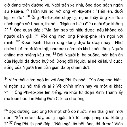
giờ đang trên đường về. Ngồi trên xe nhà, ông đọc sách ngôn
29
sứ I-sai-a.
Thần Khí nói với ông Phi-líp-phê : “Tiến lên, đuổi
30
kịp xe đó.”
Ông Phi-líp-phê chạy lại, nghe thấy ông kia đọc
sách ngôn sứ I-sai-a, thì hỏi : “Ngài có hiểu điều ngài đọc không
31
?”
Ông quan đáp : “Mà làm sao tôi hiểu được, nếu không có
người dẫn giải ?” Rồi ông mời ông Phi-líp-phê lên ngồi với
32
mình.
Đoạn Kinh Thánh ông đang đọc là đoạn này : Như
chiên bị đem đi làm thịt, như cừu câm nín khi bị xén lông, Người
33
chẳng mở miệng kêu ca.
Bởi Người bị hạ xuống, nên bản án
của Người đã được huỷ bỏ. Dòng dõi Người, ai sẽ kể lại, vì cuộc
sống của Người trên trần gian đã bị chấm dứt.
34
Viên thái giám ngỏ lời với ông Phi-líp-phê : “Xin ông cho biết :
vị ngôn sứ nói thế về ai ? Về chính mình hay về một ai khác
35
?”
Ông Phi-líp-phê lên tiếng, và khởi từ đoạn Kinh Thánh ấy
mà loan báo Tin Mừng Đức Giê-su cho ông.
36
Dọc đường, các ông tới một chỗ có nước, viên thái giám mới
nói : “Sẵn nước đây, có gì ngăn trở tôi chịu phép rửa không
37
?”
Ông Phi-líp-phê đáp : “Nếu ngài tin hết lòng, thì được.” Viên