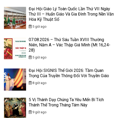
Đại Hội Giáo Lý Toàn Quốc Lần Thứ VII Ngày
Thứ III – Huấn Giáo Và Gia Đình Trong Nền Văn
Hóa Kỹ Thuật Số
5 giờ ago
07.08.2026 – Thứ Sáu Tuần XVIII Thường
Niên, Năm A – Vác Thập Giá Mình (Mt 16,24-
28)
5 giờ ago
Đại Hội SIGNIS Thế Giới 2026: Tầm Quan
Trọng Của Truyền Thông Đối Với Truyền Giáo
8 giờ ago
5 Vị Thánh Dạy Chúng Ta Yêu Mến Bí Tích
Thánh Thể Trong Tháng Tám Này
9 giờ ago