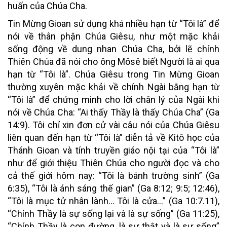
huấn của Chúa Cha.
Tin Mừng Gioan sử dụng khá nhiều hạn từ “Tôi là” để
nói về thân phận Chúa Giêsu, như một mặc khải
sống động về dung nhan Chúa Cha, bởi lẽ chính
Thiên Chúa đã nói cho ông Môsê biết Người là ai qua
hạn từ “Tôi là”. Chúa Giêsu trong Tin Mừng Gioan
thường xuyên mặc khải về chính Ngài bằng hạn từ
“Tôi là” để chứng minh cho lời chân lý của Ngài khi
nói về Chúa Cha: “Ai thấy Thầy là thấy Chúa Cha” (Ga
14:9). Tôi chỉ xin đơn cử vài câu nói của Chúa Giêsu
liên quan đến hạn từ “Tôi là” diễn tả về Kitô học của
Thánh Gioan và tính truyền giáo nội tại của “Tôi là”
như để giới thiệu Thiên Chúa cho người đọc và cho
cả thế giới hôm nay: “Tôi là bánh trường sinh” (Ga
6:35), “Tôi là ánh sáng thế gian” (Ga 8:12; 9:5; 12:46),
“Tôi là mục tử nhân lành… Tôi là cửa…” (Ga 10:7.11),
“Chính Thầy là sự sống lại và là sự sống” (Ga 11:25),
“Chính Thầy là con đường, là sự thật và là sự sống”