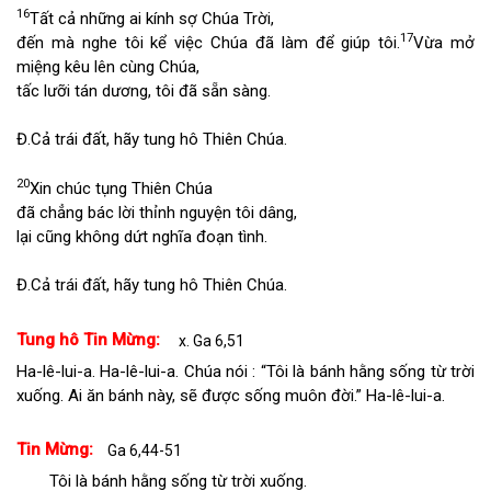
16
Tất cả những ai kính sợ Chúa Trời,
17
đến mà nghe tôi kể việc Chúa đã làm để giúp tôi.
Vừa mở
miệng kêu lên cùng Chúa,
tấc lưỡi tán dương, tôi đã sẵn sàng.
Đ.
Cả trái đất, hãy tung hô Thiên Chúa.
20
Xin chúc tụng Thiên Chúa
đã chẳng bác lời thỉnh nguyện tôi dâng,
lại cũng không dứt nghĩa đoạn tình.
Đ.
Cả trái đất, hãy tung hô Thiên Chúa.
Tung hô Tin Mừng:
x. Ga 6,51
Ha-lê-lui-a. Ha-lê-lui-a. Chúa nói : “Tôi là bánh hằng sống từ trời
xuống. Ai ăn bánh này, sẽ được sống muôn đời.” Ha-lê-lui-a.
Tin Mừng:
Ga 6,44-51
Tôi là bánh hằng sống từ trời xuống.