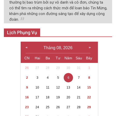
thường bị bao trùm bởi sự vô danh và cô đơn, chúng ta
có thể tìm ra những cách thức mới để loan báo Tin Mừng,
khám phá những con đường sáng tạo để xây dựng cộng
đoàn.
Lịch Phụng Vụ
Tháng 08, 2026
CN
Hai
Ba
Tư
Năm
Sáu
Bảy
26
27
28
29
30
31
1
2
3
4
5
6
7
8
9
10
11
12
13
14
15
16
17
18
19
20
21
22
23
24
25
26
27
28
29