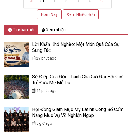
30
31
1
2
3
4
5
Hôm Nay
Xem Nhiều Hơn
Tin/bài mới
Xem nhiều
Lời Khấn Khó Nghèo: Một Món Quà Của Sự
Sung Túc
29 phút ago
Sứ Điệp Của Đức Thánh Cha Gửi Đại Hội Giới
Trẻ Đức Mẹ Mễ Du
45 phút ago
Hội Đồng Giám Mục Mỹ Latinh Công Bố Cẩm
Nang Mục Vụ Về Nghiện Ngập
5 giờ ago