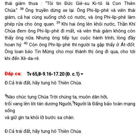
thái giám thưa : “Tôi tin Đức Giê-su Ki-tô là Con Thiên
38
Chúa.”
Ông truyền dừng xe lại. Ông Phi-líp-phê và viên thái
giám, cả hai cùng xuống chỗ có nước, và ông Phi-líp-phê làm
39
phép rửa cho ông quan.
Khi hai ông lên khỏi nước, Thần Khí
Chúa đem ông Phi-líp-phê đi mất, và viên thái giám không còn
thấy ông nữa. Nhưng ông tiếp tục cuộc hành trình, lòng đầy
40
hoan hỷ.
Còn ông Phi-líp-phê thì người ta gặp thấy ở Át-đốt.
Ông loan báo Tin Mừng cho mọi thành thị ông đi qua, cho tới
khi đến Xê-da-rê.
Đáp ca:
Tv 65,8-9.16-17.20 (Đ. c.1)
Đ.
Cả trái đất, hãy tung hô Thiên Chúa.
8
Nào chúc tụng Chúa Trời chúng ta, muôn dân hỡi,
9
trổi vang lên lời tán dương Người,
Người là Đấng bảo toàn mạng
sống
và giữ gìn ta khỏi lỡ bước sa chân.
Đ.
Cả trái đất, hãy tung hô Thiên Chúa.