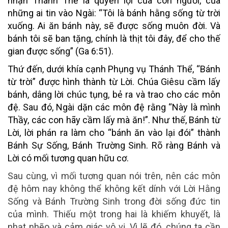
nhận Thánh Thể là quyền lợi của con người, của
những ai tin vào Ngài: “Tôi là bánh hằng sống từ trời
xuống. Ai ăn bánh này, sẽ được sống muôn đời. Và
bánh tôi sẽ ban tặng, chính là thịt tôi đây, để cho thế
gian được sống” (Ga 6:51).
Thứ đến, dưới khía cạnh Phụng vụ Thánh Thể, “Bánh
từ trời” được hình thành từ Lời. Chúa Giêsu cầm lấy
bánh, dâng lời chúc tụng, bẻ ra và trao cho các môn
đệ. Sau đó, Ngài dặn các môn đệ rằng “Này là mình
Thầy, các con hãy cầm lấy mà ăn!”. Như thế, Bánh từ
Lời, lời phán ra làm cho “bánh ăn vào lại đói” thành
Bánh Sự Sống, Bánh Trường Sinh. Rõ ràng Bánh và
Lời có mối tương quan hữu cơ.
Sau cùng, vì mối tương quan nói trên, nên các môn
đệ hôm nay không thể không kết dính với Lời Hằng
Sống và Bánh Trường Sinh trong đời sống đức tin
của mình. Thiếu một trong hai là khiếm khuyết, là
nhạt nhẽo và cảm giác vô vị. Vì lẽ đó, chúng ta cần