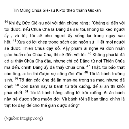
Tin Mừng Chúa Giê-su Ki-tô theo thánh Gio-an.
44
Khi ấy, Đức Giê-su nói với dân chúng rằng : “Chẳng ai đến với
tôi được, nếu Chúa Cha là Đấng đã sai tôi, không lôi kéo người
ấy ; và tôi, tôi sẽ cho người ấy sống lại trong ngày sau
45
hết.
Xưa có lời chép trong sách các ngôn sứ : Hết mọi người
sẽ được Thiên Chúa dạy dỗ. Vậy phàm ai nghe và đón nhận
46
giáo huấn của Chúa Cha, thì sẽ đến với tôi.
Không phải là đã
có ai thấy Chúa Cha đâu, nhưng chỉ có Đấng từ nơi Thiên Chúa
47
mà đến, chính Đấng ấy đã thấy Chúa Cha.
Thật, tôi bảo thật
48
các ông, ai tin thì được sự sống đời đời.
Tôi là bánh trường
49
sinh.
Tổ tiên các ông đã ăn man-na trong sa mạc, nhưng đã
50
chết.
Còn bánh này là bánh từ trời xuống, để ai ăn thì khỏi
51
phải chết.
Tôi là bánh hằng sống từ trời xuống. Ai ăn bánh
này, sẽ được sống muôn đời. Và bánh tôi sẽ ban tặng, chính là
thịt tôi đây, để cho thế gian được sống.”
(Nguồn: ktcgkpv.org)