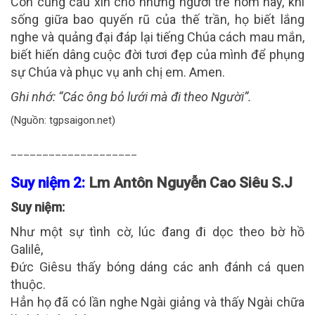
Con cũng cầu xin cho những người trẻ hôm nay, khi
sống giữa bao quyến rũ của thế trần, họ biết lắng
nghe và quảng đại đáp lại tiếng Chúa cách mau mắn,
biết hiến dâng cuộc đời tươi đẹp của mình để phụng
sự Chúa và phục vụ anh chị em. Amen.
Ghi nhớ:
“Các ông bỏ lưới mà đi theo Người”.
(Nguồn: tgpsaigon.net)
____________________
Suy niệm 2:
Lm Antôn Nguyễn Cao Siêu S.J
Suy niệm:
Như một sự tình cờ, lúc đang đi dọc theo bờ hồ
Galilê,
Đức Giêsu thấy bóng dáng các anh đánh cá quen
thuộc.
Hẳn họ đã có lần nghe Ngài giảng và thấy Ngài chữa