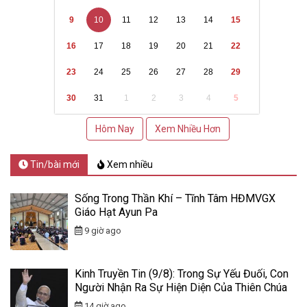
9
10
11
12
13
14
15
16
17
18
19
20
21
22
23
24
25
26
27
28
29
30
31
1
2
3
4
5
Hôm Nay
Xem Nhiều Hơn
Tin/bài mới
Xem nhiều
Sống Trong Thần Khí – Tĩnh Tâm HĐMVGX
Giáo Hạt Ayun Pa
9 giờ ago
Kinh Truyền Tin (9/8): Trong Sự Yếu Đuối, Con
Người Nhận Ra Sự Hiện Diện Của Thiên Chúa
14 giờ ago