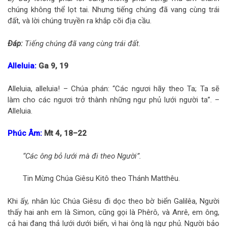
chúng không thể lọt tai. Nhưng tiếng chúng đã vang cùng trái
đất, và lời chúng truyền ra khắp cõi địa cầu.
Ðáp:
Tiếng chúng đã vang cùng trái đất.
Alleluia:
Ga 9, 19
Alleluia, alleluia! – Chúa phán: “Các ngươi hãy theo Ta; Ta sẽ
làm cho các ngươi trở thành những ngư phủ lưới người ta”. –
Alleluia.
Phúc Âm:
Mt 4, 18–22
“Các ông bỏ lưới mà đi theo Người”.
Tin Mừng Chúa Giêsu Kitô theo Thánh Matthêu.
Khi ấy, nhân lúc Chúa Giêsu đi dọc theo bờ biển Galilêa, Người
thấy hai anh em là Simon, cũng gọi là Phêrô, và Anrê, em ông,
cả hai đang thả lưới dưới biển, vì hai ông là ngư phủ. Người bảo