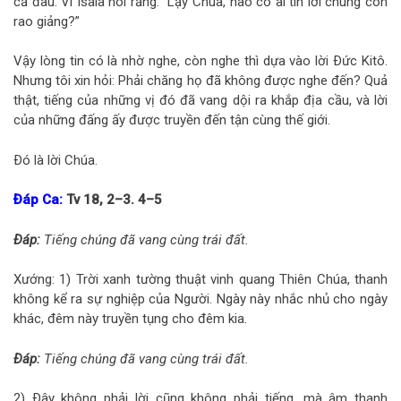
cả đâu. Vì Isaia nói rằng: “Lạy Chúa, nào có ai tin lời chúng con
rao giảng?”
Vậy lòng tin có là nhờ nghe, còn nghe thì dựa vào lời Ðức Kitô.
Nhưng tôi xin hỏi: Phải chăng họ đã không được nghe đến? Quả
thật, tiếng của những vị đó đã vang dội ra khắp địa cầu, và lời
của những đấng ấy được truyền đến tận cùng thế giới.
Ðó là lời Chúa.
Ðáp Ca:
Tv 18, 2–3. 4–5
Ðáp:
Tiếng chúng đã vang cùng trái đất.
Xướng: 1) Trời xanh tường thuật vinh quang Thiên Chúa, thanh
không kể ra sự nghiệp của Người. Ngày này nhắc nhủ cho ngày
khác, đêm này truyền tụng cho đêm kia.
Ðáp:
Tiếng chúng đã vang cùng trái đất.
2) Ðây không phải lời cũng không phải tiếng, mà âm thanh