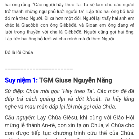
hai ông rằng: “Các ngươi hãy theo Ta, Ta sẽ làm cho các ngươi
trở thành những ngư phủ lưới người ta”. Lập tức hai ông bỏ lưới
đó mà theo Người. Ði xa hơn một đỗi, Người lại thấy hai anh em
khác là Giacôbê con ông Giêbêđê, và Gioan em ông đang vá
lưới trong thuyền với cha là Giêbêđê. Người cũng gọi hai ông.
Lập tức hai ông bỏ lưới và cha mình mà đi theo Người.
Ðó là lời Chúa.
______________________
Suy niệm 1:
TGM Giuse Nguyễn Năng
Sứ điệp
: Chúa mời gọi: “Hãy theo Ta”. Các môn đệ đã
đáp trả cách quảng đại và dứt khoát. Ta hãy lắng
nghe và mau mắn đáp lại lời mời gọi của Chúa.
Cầu nguyện
: Lạy Chúa Giêsu, khi cùng với Giáo Hội
mừng lễ thánh An-rê, con xin tạ ơn Chúa, vì Chúa cho
con được tiếp tục chương trình cứu thế của Chúa.