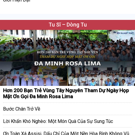
Tu Sĩ – Dòng Tu
Hơn 200 Bạn Trẻ Vùng Tây Nguyên Tham Dự Ngày Họp
Mặt Ơn Gọi Đa Minh Rosa Lima
Bước Chân Trở Về
Lời Khấn Khó Nghèo: Một Món Quà Của Sự Sung Túc
Ơn Toàn Xá Assisi, Dấu Chỉ Của Một Nền Hòa Bình Không Vũ