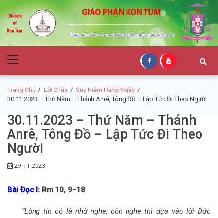
Skip
Skip
to
to
navigation
content
Giáo Phận Kon
Primary
Tum
Menu
Trang Chủ
Lời Chúa
Suy Niệm Hằng Ngày
30.11.2023 – Thứ Năm – Thánh Anrê, Tông Đồ – Lập Tức Đi Theo Người
30.11.2023 – Thứ Năm – Thánh
Anrê, Tông Đồ – Lập Tức Đi Theo
Người
29-11-2023
Bài Ðọc I:
Rm 10, 9–18
“Lòng tin có là nhờ nghe, còn nghe thì dựa vào lời Ðức