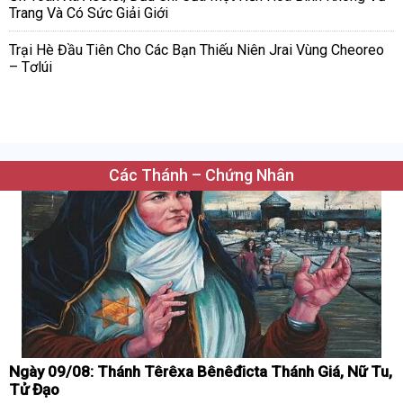
Trang Và Có Sức Giải Giới
Trại Hè Đầu Tiên Cho Các Bạn Thiếu Niên Jrai Vùng Cheoreo
– Tơlúi
Các Thánh – Chứng Nhân
Ngày 09/08: Thánh Têrêxa Bênêđicta Thánh Giá, Nữ Tu,
Tử Đạo