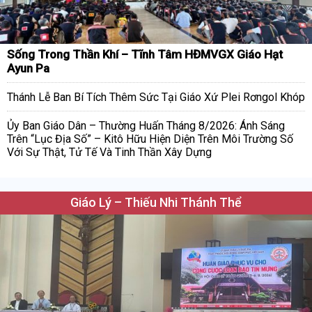
Sống Trong Thần Khí – Tĩnh Tâm HĐMVGX Giáo Hạt
Ayun Pa
Thánh Lễ Ban Bí Tích Thêm Sức Tại Giáo Xứ Plei Rơngol Khóp
Ủy Ban Giáo Dân – Thường Huấn Tháng 8/2026: Ánh Sáng
Trên “Lục Địa Số” – Kitô Hữu Hiện Diện Trên Môi Trường Số
Với Sự Thật, Tử Tế Và Tinh Thần Xây Dựng
Giáo Lý – Thiếu Nhi Thánh Thể