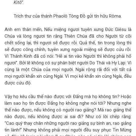
Kitô”.
Trích thư của thánh Phaolô Tông Đồ gửi tín hữu Rôma.
Anh em thân mến, Nếu miệng ngươi tuyên xưng Ðức Giêsu là
Chúa và lòng ngươi tin rằng Thiên Chúa đã cho Người từ cõi
chết sống lại, thì ngươi sẽ được rỗi. Quả thế, tin trong lòng thì
sẽ được công chính, tuyên xưng ngoài miệng sẽ được cứu rỗi.
Vì Thánh Kinh đã có nói: “Hễ ai tin vào Người thì không phải hổ
ngươi”. Bởi lẽ không có sự phân biệt người Do Thái và Hy Lạp: Vì
cùng là một Chúa của mọi người. Ngài rộng rãi đối với tất cả
mọi người khẩn xin cùng Ngài. Vì mọi kẻ khẩn xin cùng Ngài, đều
được cứu độ.
Vậy họ kêu cầu thế nào được với Ðấng mà họ không tin? Hoặc
làm sao họ tin được Ðấng họ không nghe nói tới? Nhưng nghe
thế nào được, nếu không có người rao giảng? Mà rao giảng thế
nào được, nếu không được ai sai đi? Như có lời chép rằng:
“Cao quý thay chân những người rao giảng sự bình an, rao giảng
tin lành!” Nhưng không phải mọi người đều suy phục Tin Mừng