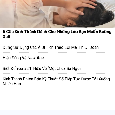
5 Câu Kinh Thánh Dành Cho Những Lúc Bạn Muốn Buông
Xuôi
Đừng Sử Dụng Các Á Bí Tích Theo Lối Mê Tín Dị Đoan
Hiểu Đúng Về New Age
Biết Để Yêu #21: Hiểu Về ‘Một Chúa Ba Ngôi’
Kinh Thánh Phiên Bản Kỹ Thuật Số Tiếp Tục Được Tải Xuống
Nhiều Hơn