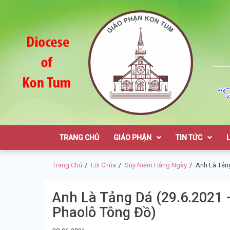
Skip
Skip
to
to
navigation
content
Giáo Phận K
TRANG CHỦ
GIÁO PHẬN
TIN TỨC
Trang Chủ
Lời Chúa
Suy Niệm Hằng Ngày
Anh Là Tản
Anh Là Tảng Dá (29.6.2021 
Phaolô Tông Đồ)