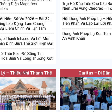
Trại Hè Đầu Tiên Cho Các Bạ
Thông Điệp Magnifica
Niên Jrai Vùng Cheoreo – Tơ
itas
Hội Dòng Ảnh Phép Lạ – Hồ
ỏi Năm Sứ Vụ 2026 – Bài 32.
Tiên Khấn Và Lặp Lại Lời Kh
ống Lao Động: Làm Chứng
Sự Liêm Chính Và Tận Tâm
Dòng Ảnh Phép Lạ Kon Tum
Ân Vĩnh Khấn
Đạo Thánh Inhaxio Và Lời Mời
ân Định Giữa Thế Giới Hiện Đại
è: Thời Gian Để Sống Tin
Hòa Bình Và Lòng Thương Xót
 Lý – Thiếu Nhi Thánh Thể
Caritas – Di Dân