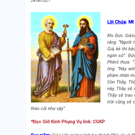
28-06-2021
Lời Chúa
: Mt
Khi Ðức Giês
rằng: “Người 
Giả, kẻ thì bả
ngôn sứ”. Ðứ
Phêrô thưa: “
ông: “Này an
phàm nhân mặc
Còn Thầy, Thầ
này, Thầy sẽ 
Thầy sẽ trao 
trời cũng sẽ 
tháo cởi như vậy”.
*Đọc Giờ Kinh Phụng Vụ link: CGKP