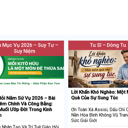
 Mục Vụ 2026 – Suy Tư –
Tu Sĩ – Dòng Tu
Suy Niệm
Lời Khấn Khó Nghèo: Một
Quà Của Sự Sung Túc
ỏi Năm Sứ Vụ 2026 – Bài
iêm Chính Và Công Bằng:
uối Ướp Đời Trong Kinh
Ơn Toàn Xá Assisi, Dấu Chỉ
h
Nền Hòa Bình Không Vũ Tran
Sức Giải Giới
ệ Nhân Tạo Và Trí Tuệ Giáo Hội