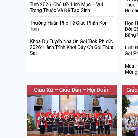
Tum 2026. Chủ Đề: Linh Mục – Vui
Theo 
Trong Thuộc Về Để Tạo Sinh
Human
Thường Huấn Phó Tế Giáo Phận Kon
Học H
Tum
Đời S
Bằng 
Khóa Dự Tuyển Nhà Ơn Gọi ‘Bok Phước
2026: Hành Trình Khơi Dậy Ơn Gọi Thừa
Linh 
Sai
Gọi Ph
Mùa H
Mừng 
Giáo Xứ – Giáo Dân – Hội Đoàn
Giáo