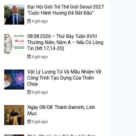
Đại Hội Giới Trẻ Thế Giới Seoul 2027:
“Cuộc Hành Hương Đã Bắt Đầu”
4 giờ ago
08.08.2026 – Thứ Bảy Tuần XVIII
Thường Niên, Năm A – Nếu Có Lòng
Tin (Mt 17,14-20)
4 giờ ago
Vật Lý Lượng Tử Và Mầu Nhiệm Về
Công Trình Tạo Dựng Của Thiên
Chúa
9 giờ ago
Ngày 08/08: Thánh Đaminh, Linh
Mục
9 giờ ago