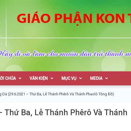
on Tum
LỜI CHÚA
VĂN KIỆN
MỤC VỤ
MEDIA
g Dá (29.6.2021 – Thứ Ba, Lễ Thánh Phêrô Và Thánh Phaolô Tông Đồ)
– Thứ Ba, Lễ Thánh Phêrô Và Thánh