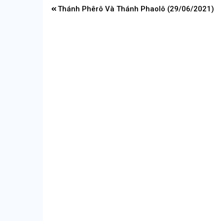
Điều
Thánh Phêrô Và Thánh Phaolô (29/06/2021)
hướng
bài
viết