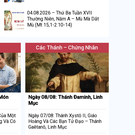
04.08.2026 – Thứ Ba Tuần XVII
Thường Niên, Năm A – Mù Mà Dắt
Mù (Mt 15,1-2.10-14)
Các Thánh – Chứng Nhân
 Món
Ngày 08/08: Thánh Đaminh, Linh
Mục
 Của Một
Ngày 07/08: Thánh Xystô II, Giáo
g Và Có
Hoàng Và Các Bạn Tử Đạo – Thánh
Gaêtanô, Linh Mục