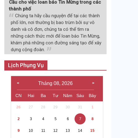
Cầu cho việc loan báo Tin Mừng trong các
thành phố
Chúng ta hãy cầu nguyện để tại các thành
phố lớn, nơi thường bị bao trùm bởi sự vô
danh và cô đơn, chúng ta có thể tìm ra
những cách thức mới để loan báo Tin Mừng,
khám phá những con đường sáng tạo để xây
dựng cộng đoàn.
Lịch Phụng Vụ
Tháng 08, 2026
CN
Hai
Ba
Tư
Năm
Sáu
Bảy
26
27
28
29
30
31
1
2
3
4
5
6
7
8
9
10
11
12
13
14
15