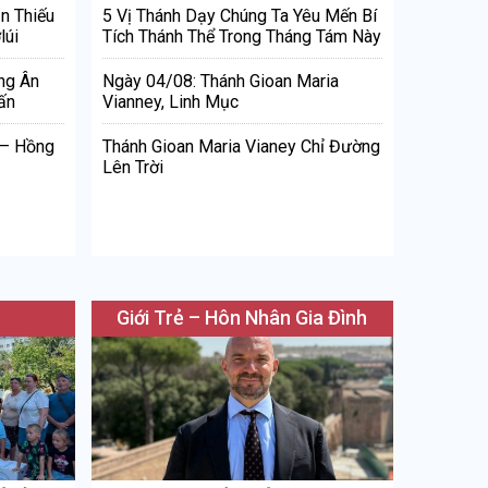
n Thiếu
5 Vị Thánh Dạy Chúng Ta Yêu Mến Bí
lúi
Tích Thánh Thể Trong Tháng Tám Này
ng Ân
Ngày 04/08: Thánh Gioan Maria
ấn
Vianney, Linh Mục
 – Hồng
Thánh Gioan Maria Vianey Chỉ Đường
Lên Trời
Giới Trẻ – Hôn Nhân Gia Đình