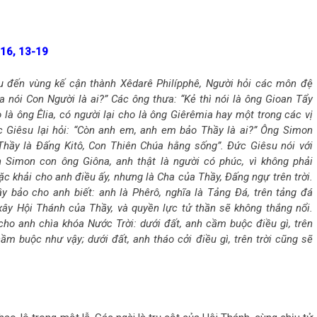
 16, 13-19
u đến vùng kế cận thành Xêdarê Philípphê, Người hỏi các môn đệ
ta nói Con Người là ai?” Các ông thưa: “Kẻ thì nói là ông Gioan Tẩy
o là ông Êlia, có người lại cho là ông Giêrêmia hay một trong các vị
c Giêsu lại hỏi: “Còn anh em, anh em bảo Thầy là ai?” Ông Simon
Thầy là Ðấng Kitô, Con Thiên Chúa hằng sống”. Ðức Giêsu nói với
h Simon con ông Giôna, anh thật là người có phúc, vì không phải
 khải cho anh điều ấy, nhưng là Cha của Thầy, Ðấng ngự trên trời.
y bảo cho anh biết: anh là Phêrô, nghĩa là Tảng Ðá, trên tảng đá
xây Hội Thánh của Thầy, và quyền lực tử thần sẽ không thắng nổi.
cho anh chìa khóa Nước Trời: dưới đất, anh cầm buộc điều gì, trên
cầm buộc như vậy; dưới đất, anh tháo cởi điều gì, trên trời cũng sẽ