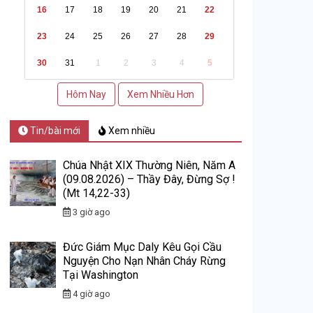
16
17
18
19
20
21
22
23
24
25
26
27
28
29
30
31
1
2
3
4
5
Hôm Nay
Xem Nhiều Hơn
Tin/bài mới
Xem nhiều
Chúa Nhật XIX Thường Niên, Năm A
(09.08.2026) – Thầy Đây, Đừng Sợ !
(Mt 14,22-33)
3 giờ ago
Đức Giám Mục Daly Kêu Gọi Cầu
Nguyện Cho Nạn Nhân Cháy Rừng
Tại Washington
4 giờ ago