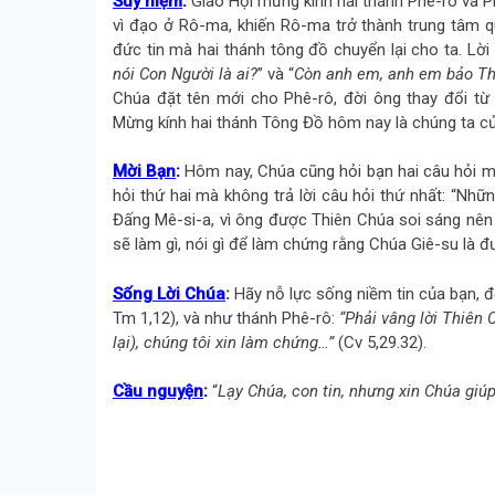
Suy niệm
:
Giáo Hội mừng kính hai thánh Phê-rô và Ph
vì đạo ở Rô-ma, khiến Rô-ma trở thành trung tâm qu
đức tin mà hai thánh tông đồ chuyển lại cho ta. Lời 
nói Con Người là ai?
” và “
Còn anh em, anh em bảo Thầ
Chúa đặt tên mới cho Phê-rô, đời ông thay đổi từ
Mừng kính hai thánh Tông Đồ hôm nay là chúng ta cử
Mời Bạn
:
Hôm nay, Chúa cũng hỏi bạn hai câu hỏi m
hỏi thứ hai mà không trả lời câu hỏi thứ nhất: “Nh
Đấng Mê-si-a, vì ông được Thiên Chúa soi sáng nên 
sẽ làm gì, nói gì để làm chứng rằng Chúa Giê-su là đ
Sống Lời Chúa
:
Hãy nỗ lực sống niềm tin của bạn, 
Tm 1,12), và như thánh Phê-rô:
“Phải vâng lời Thiên 
lại), chúng tôi xin làm chứng…”
(Cv 5,29.32).
Cầu nguyện
:
“
Lạy Chúa, con tin, nhưng xin Chúa giú