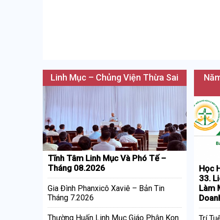
Linh Mục – Chủng Viện Thừa Sai
Năm
Tĩnh Tâm Linh Mục Và Phó Tế –
Tháng 08.2026
Học H
33. L
Làm M
Gia Đình Phanxicô Xaviê – Bản Tin
Doan
Tháng 7.2026
Thường Huấn Linh Mục Giáo Phận Kon
Trí Tu