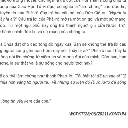
ao-lô trong một lễ. Các ngài là trụ cột của Hội Thánh, cùng chịu tử
i tụ của Giáo Hội. Tử vì đạo, có nghĩa là “làm chứng” cho đức tin,
tuyên tín của Phê-rô đáp trả hai câu hỏi của Đức Giê-su: “
Người ta
y là ai?
” Câu trả lời của Phê-rô mở ra một ơn gọi và một sứ mạng.
 đó. Từ một ngư phủ, nay ông trở thành người giữ cửa Nước Trời.
 hành chính đức tin và sứ mạng của chúng ta.
à Chúa đặt cho các tông đồ ngày xưa. Bạn sẽ không thể trả lời câu
ững người sống gần con hôm nay nói Thầy là ai?” Phê-rô nói Thầy là
ông nói lên chứng từ niềm tin và mong đợi của mình. Còn bạn, bạn
ường, là sự thật và là sự sống cho người thời nay?
để có thể làm chứng như thánh Phao-lô:
“Tôi biết tôi đã tin vào ai”
(2
Chúa hơn vâng lời người ta… về những sự kiện đó (Đức Ki-tô đã sống
p lòng tin yếu kém của con.
”
WGPKT(28/06/2021) KONTUM