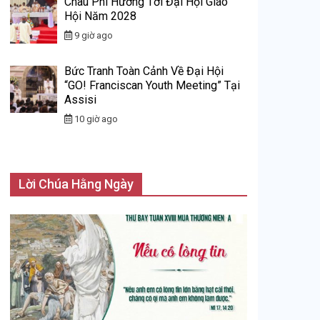
Châu Phi Hướng Tới Đại Hội Giáo
Hội Năm 2028
9 giờ ago
Bức Tranh Toàn Cảnh Về Đại Hội
“GO! Franciscan Youth Meeting” Tại
Assisi
10 giờ ago
Lời Chúa Hằng Ngày