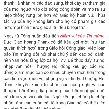
thánh, là nhận ra các đặc sủng, khơi dậy sự tham gia
của mọi người vào đời sống cộng đoàn và mở ra sự
hiệp thông rộng lớn hơn với Giáo hội hoàn vũ. Thừa
tác vụ của họ không làm cho họ có phẩm giá cao
hơn, mọi hình thức giáo sĩ trị đều bị loại trừ.
Ngay từ Tông huấn đầu tiên
Niềm vui của Tin mừng
,
Đức Giáo hoàng Phanxicô đã kêu gọi một “sự tản
quyền thích hợp” trong Giáo hội Công giáo. Việc loan
báo Tin mừng đòi hỏi phải chú ý đến các bối cảnh,
nền văn hóa, tầng lớp xã hội, v.v. Để thúc đẩy sự hội
nhập văn hóa, Thượng Hội đồng kêu gọi các Hội
đồng Giám mục cần có nhiều chuyên môn hơn trong
các lĩnh vực mục vụ, phụng vụ và tín lý. Thượng Hội
đồng khuyến khích tổ chức các công nghị và các
thượng hội đồng địa phương, các hội nghị giáo hội
cấp khu vực và châu lục. Ngài kêu gọi chúng ta chấp
nhận rằng các cuộc cải tổ trong Giáo hội có thể diễn
ra với những tốc độ khác nhau.