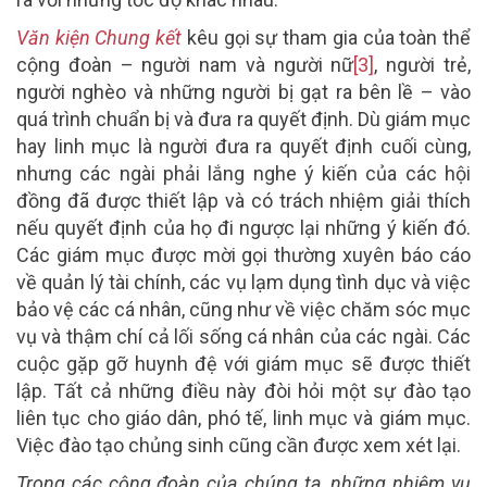
Văn kiện Chung kết
kêu gọi sự tham gia của toàn thể
cộng đoàn – người nam và người nữ
[3]
, người trẻ,
người nghèo và những người bị gạt ra bên lề – vào
quá trình chuẩn bị và đưa ra quyết định. Dù giám mục
hay linh mục là người đưa ra quyết định cuối cùng,
nhưng các ngài phải lắng nghe ý kiến của các hội
đồng đã được thiết lập và có trách nhiệm giải thích
nếu quyết định của họ đi ngược lại những ý kiến đó.
Các giám mục được mời gọi thường xuyên báo cáo
về quản lý tài chính, các vụ lạm dụng tình dục và việc
bảo vệ các cá nhân, cũng như về việc chăm sóc mục
vụ và thậm chí cả lối sống cá nhân của các ngài. Các
cuộc gặp gỡ huynh đệ với giám mục sẽ được thiết
lập. Tất cả những điều này đòi hỏi một sự đào tạo
liên tục cho giáo dân, phó tế, linh mục và giám mục.
Việc đào tạo chủng sinh cũng cần được xem xét lại.
Trong các cộng đoàn của chúng ta, những nhiệm vụ