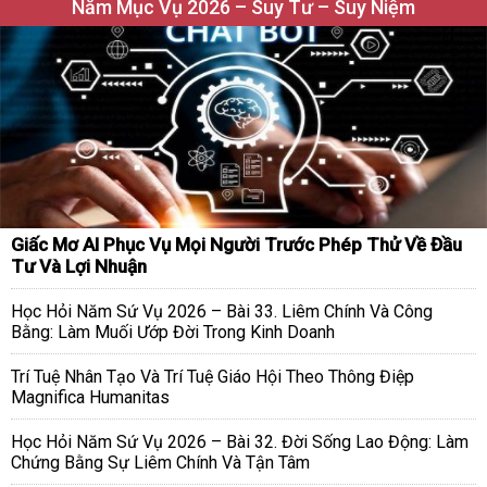
Năm Mục Vụ 2026 – Suy Tư – Suy Niệm
Giấc Mơ AI Phục Vụ Mọi Người Trước Phép Thử Về Đầu
Tư Và Lợi Nhuận
Học Hỏi Năm Sứ Vụ 2026 – Bài 33. Liêm Chính Và Công
Bằng: Làm Muối Ướp Đời Trong Kinh Doanh
Trí Tuệ Nhân Tạo Và Trí Tuệ Giáo Hội Theo Thông Điệp
Magnifica Humanitas
Học Hỏi Năm Sứ Vụ 2026 – Bài 32. Đời Sống Lao Động: Làm
Chứng Bằng Sự Liêm Chính Và Tận Tâm