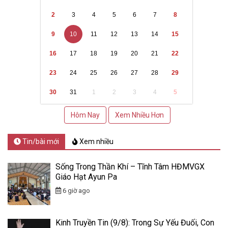
2
3
4
5
6
7
8
9
10
11
12
13
14
15
16
17
18
19
20
21
22
23
24
25
26
27
28
29
30
31
1
2
3
4
5
Hôm Nay
Xem Nhiều Hơn
Tin/bài mới
Xem nhiều
Sống Trong Thần Khí – Tĩnh Tâm HĐMVGX
Giáo Hạt Ayun Pa
6 giờ ago
Kinh Truyền Tin (9/8): Trong Sự Yếu Đuối, Con