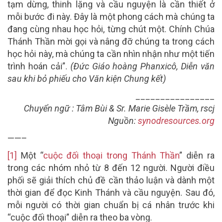
tạm dừng, thinh lặng và cầu nguyện là cần thiết ở
mỗi bước đi này. Đây là một phong cách mà chúng ta
đang cùng nhau học hỏi, từng chút một. Chính Chúa
Thánh Thần mời gọi và nâng đỡ chúng ta trong cách
học hỏi này, mà chúng ta cần nhìn nhận như một tiến
trình hoán cải”.
(Đức Giáo hoàng Phanxicô, Diễn văn
sau khi bỏ phiếu cho Văn kiện Chung kết)
________________
Chuyển ngữ : Tâm Bùi & Sr. Marie Gisèle Trầm, rscj
Nguồn:
synodresources.org
——–
[1]
Một “
cuộc đối thoại trong Thánh Thần
” diễn ra
trong các nhóm nhỏ từ 8 đến 12 người. Người điều
phối sẽ giải thích chủ đề cần thảo luận và dành một
thời gian để đọc Kinh Thánh và cầu nguyện. Sau đó,
mỗi người có thời gian chuẩn bị cá nhân trước khi
“cuộc đối thoại” diễn ra theo ba vòng.