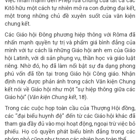
Việc nhấn mạnh đến Phép rửa chung của tất cả các
Kitô hữu một cách tự nhiên mở ra con đường đại kết,
một trong những chủ đề xuyên suốt của văn kiện
chung kết.
Các Giáo hội Đông phương hiệp thông với Rôma đã
nhấn mạnh quyền tự trị và phẩm giá bình đẳng của
mình với tư cách là những Giáo hội anh em của Giáo
hội Latinh, với di sản phụng vụ, thần học và giáo luật
riêng. Nhờ đó, họ đã làm nổi bật sự đa dạng phong
phú vốn đã tồn tại trong Giáo hội Công giáo. Nhận
định này được phản ánh trong cách Văn kiện Chung
kết nói về Giáo hội như một “sự hiệp thông giữa các
Giáo hội” (
Văn kiện Chung kết
, 18).
Trong các cuộc họp toàn cầu của Thượng Hội đồng,
các “đại biểu huynh đệ” đến từ các Giáo hội khác đã
tham gia đầy đủ vào mọi hoạt động, ngoại trừ việc bỏ
phiếu. Họ có quyền phát biểu bình đẳng trong các
nhóm nhỏ cũng như trong các phiên họp toàn thể.