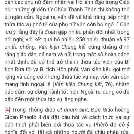
cản các phụ nữ đảm nhận vai trò lãnh đạo trong Giáo
hội: những gì đến từ Chúa Thánh Thần thì không thể
bị ngăn cản. Ngoài ra, vấn đề về khả năng tiếp nhận
thừa tác vụ phó tế của phụ nữ vẫn còn bỏ ngỏ…” Cần
lưu ý rằng đây là đoạn gặp nhiều phản đối nhất trong
hội nghị, với kết quả bỏ phiếu 258 phiếu thuận và 97
phiếu chống.
Văn kiện Chung kết
cũng khẳng định
rằng giáo dân, cả nam và nữ, trong một số hoàn cảnh
nhất định, đã có thể trở thành thừa tác viên của Bí
tích Rửa tội và Bí tích Hôn phối. Văn kiện kêu gọi mở
rộng và củng cố những thừa tác vụ này, vốn vẫn còn
mang tính ngoại lệ (
Văn kiện Chung kết
, 76), nhằm
bảo đảm sự đồng hành tốt hơn. Ngoài ra, cũng có đề
cập đến một thừa tác vụ lắng nghe.
[4]
Trong Thông điệp
Ut unum sint
, Đức Giáo hoàng
Gioan Phaolô II đã đặt câu hỏi về cách thức và sự
cần thiết phải biến đổi thừa tác vụ Phêrô để có ý
nghĩa đối với tất cả những người đã chịu phép rửa,