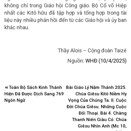
không chỉ trong Giáo hội Công giáo. Bộ Cổ võ Hiệp
nhất các Kitô hữu đã tập hợp và tổng hợp trong tài
liệu này nhiều phản hồi đến từ các Giáo hội và ủy ban
khác nhau.
Thầy Alois – Cộng đoàn Taizé
Nguồn:
WHĐ (10/4/2025)
Điều
Toàn Bộ Sách Kinh Thánh
Bài Giáo Lý Năm Thánh 2025.
hướng
Hiện Đã Được Dịch Sang 769
Chúa Giêsu Kitô Niềm Hy
bài
Ngôn Ngữ
Vọng Của Chúng Ta. II. Cuộc
Đời Chúa Giêsu. Những Cuộc
viết
Đối Thoại. Bài 4. Chàng
Thanh Niên Giàu Có. Chúa
Giêsu Nhìn Anh (Mc 10,