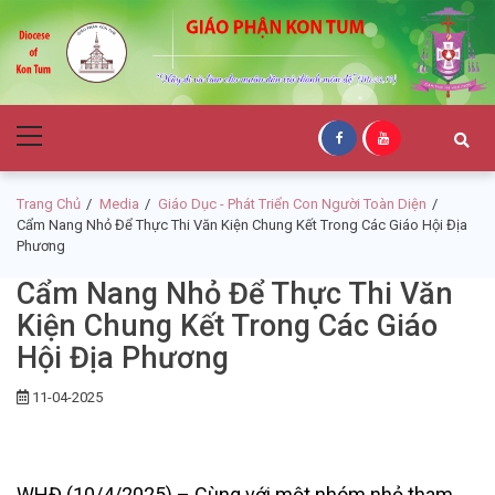
Skip
Skip
to
to
navigation
content
Giáo Phận Kon
Primary
Tum
Menu
Trang Chủ
Media
Giáo Dục - Phát Triển Con Người Toàn Diện
Cẩm Nang Nhỏ Để Thực Thi Văn Kiện Chung Kết Trong Các Giáo Hội Địa
Phương
Cẩm Nang Nhỏ Để Thực Thi Văn
Kiện Chung Kết Trong Các Giáo
Hội Địa Phương
11-04-2025
WHĐ (10/4/2025) – Cùng với một nhóm nhỏ tham