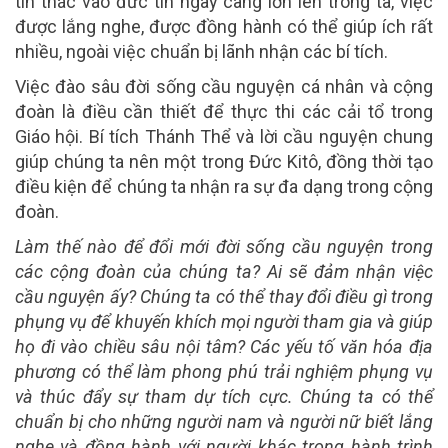
tín thác vào đức tin ngày càng lớn lên trong ta, việc
được lắng nghe, được đồng hành có thể giúp ích rất
nhiều, ngoài việc chuẩn bị lãnh nhận các bí tích.
Việc đào sâu đời sống cầu nguyện cá nhân và cộng
đoàn là điều cần thiết để thực thi các cải tổ trong
Giáo hội. Bí tích Thánh Thể và lời cầu nguyện chung
giúp chúng ta nên một trong Đức Kitô, đồng thời tạo
điều kiện để chúng ta nhận ra sự đa dạng trong cộng
đoàn.
Làm thế nào để đổi mới đời sống cầu nguyện trong
các cộng đoàn của chúng ta? Ai sẽ đảm nhận việc
cầu nguyện ấy? Chúng ta có thể thay đổi điều gì trong
phụng vụ để khuyến khích mọi người tham gia và giúp
họ đi vào chiều sâu nội tâm? Các yếu tố văn hóa địa
phương có thể làm phong phú trải nghiệm phụng vụ
và thúc đẩy sự tham dự tích cực. Chúng ta có thể
chuẩn bị cho những người nam và người nữ biết lắng
nghe và đồng hành với người khác trong hành trình