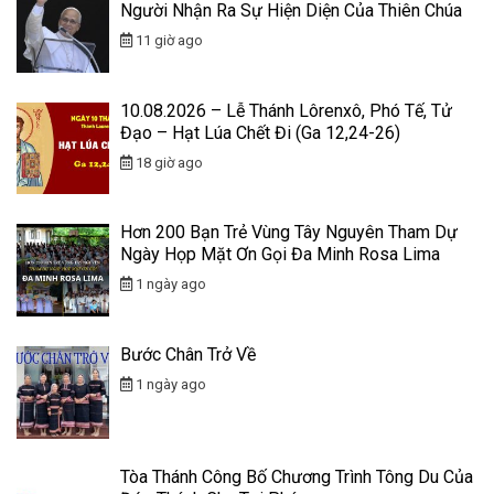
Người Nhận Ra Sự Hiện Diện Của Thiên Chúa
11 giờ ago
10.08.2026 – Lễ Thánh Lôrenxô, Phó Tế, Tử
Đạo – Hạt Lúa Chết Đi (Ga 12,24-26)
18 giờ ago
Hơn 200 Bạn Trẻ Vùng Tây Nguyên Tham Dự
Ngày Họp Mặt Ơn Gọi Đa Minh Rosa Lima
1 ngày ago
Bước Chân Trở Về
1 ngày ago
Tòa Thánh Công Bố Chương Trình Tông Du Của