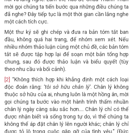
mời gọi chúng ta tiến bước qua những điều chúng ta
đã nghe? Đây tiếp tục là một thời gian cần lắng nghe
một cách tích cực.
Một thư ký sẽ ghi chép và đưa ra bản tóm tắt ban
đầu, không quá hai trang, để nhóm xem xét. Nếu
nhiều nhóm thảo luận cùng một chủ đề, các bản tóm
tắt sẽ được tập hợp lại để soạn một bản tổng hợp
chung, sau đó được thảo luận và biểu quyết (tùy
theo nhu cầu và bối cảnh).
[2]
“Không thích hợp khi khẳng định một cách loại
độc đoán rằng:
‘tôi sở hữu chân lý’
. Chân lý không
thuộc sở hữu của ai, nhưng luôn là một hồng ân, mời
gọi chúng ta bước vào một hành trình thấm nhuần
chân lý ngày càng sâu sắc hơn…. Chân lý chỉ có thể
được nhận biết và sống trong tự do, vì thế chúng ta
không thể áp đặt chân lý lên người khác; chân lý chỉ
được tỏ lộ trong cuộc gặp gỡ của tình yêu.” (Đức