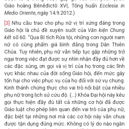
Giáo hoàng Bênêđictô XVI, Tông huấn
Ecclesia in
Medio Oriente
, ngày 14.9.2012.)
[3]
Nhu cầu trao cho phụ nữ vị trí xứng đáng trong
Giáo hội là chủ đề xuyên suốt của
Văn kiện Chung
kết
số 60. “Qua Bí tích Rửa tội, những con người nam
nữ có cùng phẩm giá bình đẳng trong Dân Thiên
Chúa. Tuy nhiên, phụ nữ vẫn tiếp tục gặp những trở
ngại trong việc đạt được sự nhìn nhận đầy đủ hơn về
các đặc sủng, ơn gọi và vị trí của họ trong các lĩnh
vực khác nhau của đời sống Giáo hội, đến mức gây
tổn hại cho việc phục vụ của họ đối với sứ vụ chung.
Kinh thánh chứng thực cho vai trò nổi bật của nhiều
phụ nữ trong lịch sử cứu độ. (…) Khóa Đại hội này kêu
gọi thực hiện đầy đủ tất cả những cơ hội đã được
Giáo luật cho phép liên quan đến vai trò của phụ nữ,
đặc biệt tại những nơi mà các cơ hội này vẫn chưa
được tận dụng đúng mức. Không có lý do nào ngăn