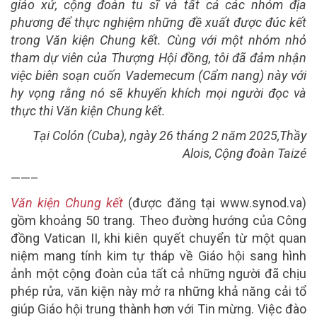
giáo xứ, cộng đoàn tu sĩ và tất cả các nhóm địa
phương để thực nghiệm những đề xuất được đúc kết
trong Văn kiện Chung kết. Cùng với một nhóm nhỏ
tham dự viên của Thượng Hội đồng, tôi đã đảm nhận
việc biên soạn cuốn Vademecum (Cẩm nang) này với
hy vọng rằng nó sẽ khuyến khích mọi người đọc và
thực thi Văn kiện Chung kết.
Tại Colón (Cuba), ngày 26 tháng 2 năm 2025,
Thầy
Alois, Cộng đoàn Taizé
——–
Văn kiện Chung kết
(được đăng tại www.synod.va)
gồm khoảng 50 trang. Theo đường hướng của Công
đồng Vatican II, khi kiên quyết chuyển từ một quan
niệm mang tính kim tự tháp về Giáo hội sang hình
ảnh một cộng đoàn của tất cả những người đã chịu
phép rửa, văn kiện này mở ra những khả năng cải tổ
giúp Giáo hội trung thành hơn với Tin mừng. Việc đào