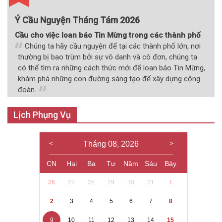
Ý Cầu Nguyện Tháng Tám 2026
Cầu cho việc loan báo Tin Mừng trong các thành phố
Chúng ta hãy cầu nguyện để tại các thành phố lớn, nơi
thường bị bao trùm bởi sự vô danh và cô đơn, chúng ta
có thể tìm ra những cách thức mới để loan báo Tin Mừng,
khám phá những con đường sáng tạo để xây dựng cộng
đoàn.
Lịch Phụng Vụ
Tháng 08, 2026
CN
Hai
Ba
Tư
Năm
Sáu
Bảy
26
27
28
29
30
31
1
2
3
4
5
6
7
8
9
10
11
12
13
14
15