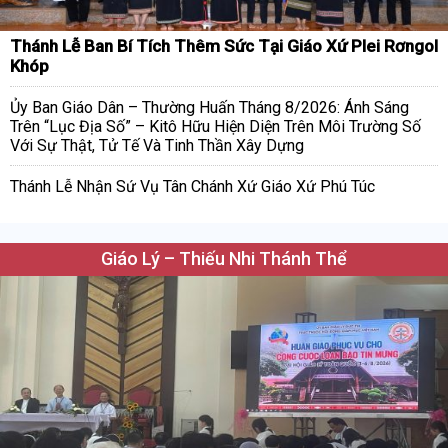
Thánh Lễ Ban Bí Tích Thêm Sức Tại Giáo Xứ Plei Rơngol
Khóp
Ủy Ban Giáo Dân – Thường Huấn Tháng 8/2026: Ánh Sáng
Trên “Lục Địa Số” – Kitô Hữu Hiện Diện Trên Môi Trường Số
Với Sự Thật, Tử Tế Và Tinh Thần Xây Dựng
Thánh Lễ Nhận Sứ Vụ Tân Chánh Xứ Giáo Xứ Phú Túc
Giáo Lý – Thiếu Nhi Thánh Thể