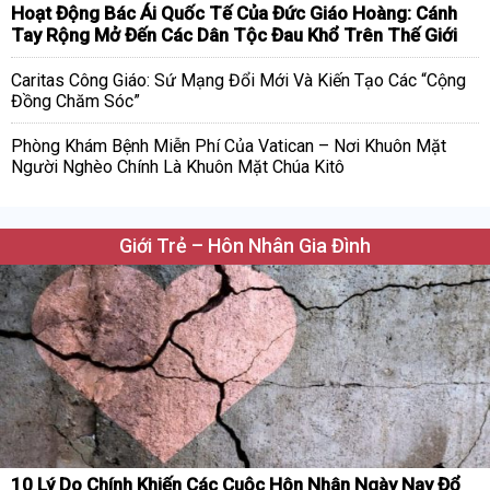
Hoạt Động Bác Ái Quốc Tế Của Đức Giáo Hoàng: Cánh
Tay Rộng Mở Đến Các Dân Tộc Đau Khổ Trên Thế Giới
Caritas Công Giáo: Sứ Mạng Đổi Mới Và Kiến Tạo Các “Cộng
Đồng Chăm Sóc”
Phòng Khám Bệnh Miễn Phí Của Vatican – Nơi Khuôn Mặt
Người Nghèo Chính Là Khuôn Mặt Chúa Kitô
Giới Trẻ – Hôn Nhân Gia Đình
10 Lý Do Chính Khiến Các Cuộc Hôn Nhân Ngày Nay Đổ