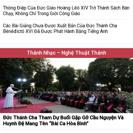
Thông Điệp Của Đức Giáo Hoàng Lêô XIV Trở Thành Sách Bán
Chạy, Không Chỉ Trong Giới Công Giáo
Các Bài Giảng Chưa Được Xuất Bản Của Đức Thánh Cha
Bênêđíctô XVI Đã Được Phát Hành Bằng Tiếng Anh
Thánh Nhạc – Nghệ Thuật Thánh
Đức Thánh Cha Tham Dự Buổi Gặp Gỡ Cầu Nguyện Và
Huynh Đệ Mang Tên “Bài Ca Hòa Bình”