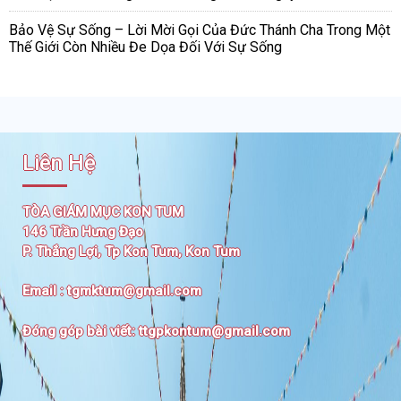
Bảo Vệ Sự Sống – Lời Mời Gọi Của Đức Thánh Cha Trong Một
Thế Giới Còn Nhiều Đe Dọa Đối Với Sự Sống
Liên Hệ
TÒA GIÁM MỤC KON TUM
146 Trần Hưng Đạo
P. Thắng Lợi, Tp Kon Tum, Kon Tum
Email :
tgmktum@gmail.com
Đóng góp bài viết:
ttgpkontum@gmail.com