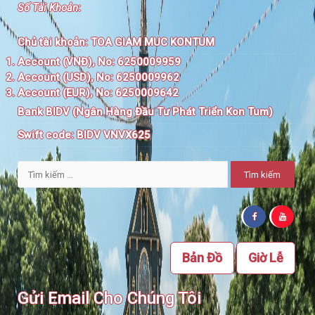
Số Tài Khoản
:
Chủ tài khoản:
TOA GIAM MUC KONTUM
Account (VNĐ), No: 6250009959
Account (USD), No: 6250009962
Account (EUR), No: 6250009642
Bank BIDV (Ngân Hàng Đầu Tư Phát Triển Kon Tum)
Swift code:
BIDV VNVX625
Tìm
kiếm
cho:
Bản Đồ
Giờ Lễ
Gửi Email Cho Chúng Tôi