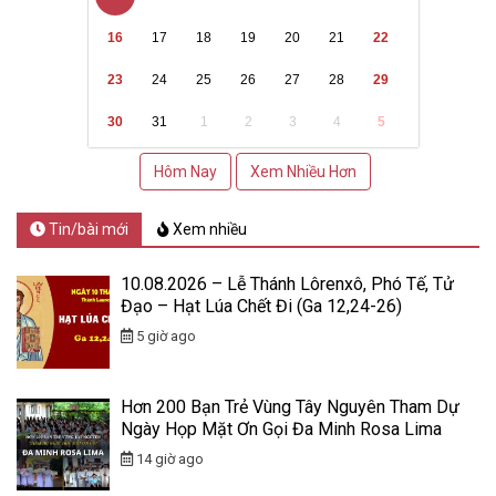
16
17
18
19
20
21
22
23
24
25
26
27
28
29
30
31
1
2
3
4
5
Hôm Nay
Xem Nhiều Hơn
Tin/bài mới
Xem nhiều
10.08.2026 – Lễ Thánh Lôrenxô, Phó Tế, Tử
Đạo – Hạt Lúa Chết Đi (Ga 12,24-26)
5 giờ ago
Hơn 200 Bạn Trẻ Vùng Tây Nguyên Tham Dự
Ngày Họp Mặt Ơn Gọi Đa Minh Rosa Lima
14 giờ ago