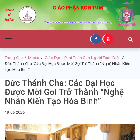
Skip
Skip
to
to
navigation
content
Giáo Phận Kon
Primary
Tum
Menu
Trang Chủ
Media
Giáo Dục - Phát Triển Con Người Toàn Diện
Đức Thánh Cha: Các Đại Học Được Mời Gọi Trở Thành “Nghệ Nhân Kiến
Tạo Hòa Bình”
Đức Thánh Cha: Các Đại Học
Được Mời Gọi Trở Thành “Nghệ
Nhân Kiến Tạo Hòa Bình”
19-06-2026