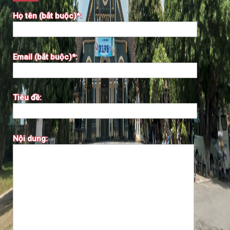
Họ tên (bắt buộc)*:
Email (bắt buộc)*:
Tiêu đề:
Nội dung: