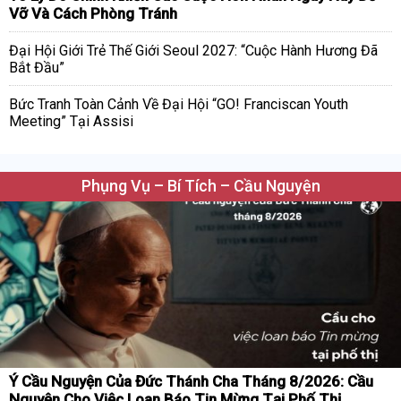
Vỡ Và Cách Phòng Tránh
Đại Hội Giới Trẻ Thế Giới Seoul 2027: “Cuộc Hành Hương Đã
Bắt Đầu”
Bức Tranh Toàn Cảnh Về Đại Hội “GO! Franciscan Youth
Meeting” Tại Assisi
Phụng Vụ – Bí Tích – Cầu Nguyện
Ý Cầu Nguyện Của Đức Thánh Cha Tháng 8/2026: Cầu
Nguyện Cho Việc Loan Báo Tin Mừng Tại Phố Thị