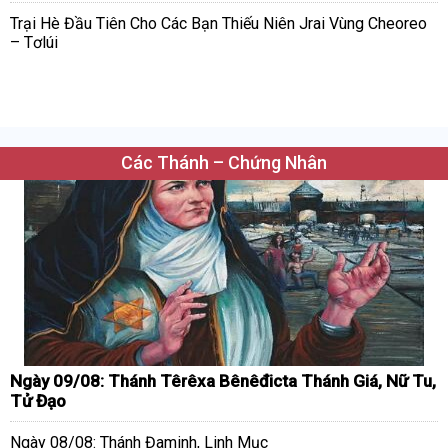
Trại Hè Đầu Tiên Cho Các Bạn Thiếu Niên Jrai Vùng Cheoreo
– Tơlúi
Các Thánh – Chứng Nhân
Ngày 09/08: Thánh Têrêxa Bênêđicta Thánh Giá, Nữ Tu,
Tử Đạo
Ngày 08/08: Thánh Đaminh, Linh Mục