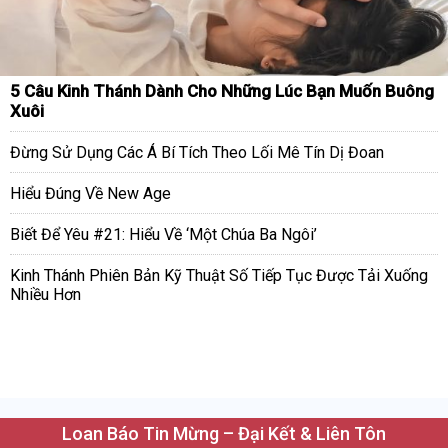
5 Câu Kinh Thánh Dành Cho Những Lúc Bạn Muốn Buông
Xuôi
Đừng Sử Dụng Các Á Bí Tích Theo Lối Mê Tín Dị Đoan
Hiểu Đúng Về New Age
Biết Để Yêu #21: Hiểu Về ‘Một Chúa Ba Ngôi’
Kinh Thánh Phiên Bản Kỹ Thuật Số Tiếp Tục Được Tải Xuống
Nhiều Hơn
Loan Báo Tin Mừng – Đại Kết & Liên Tôn