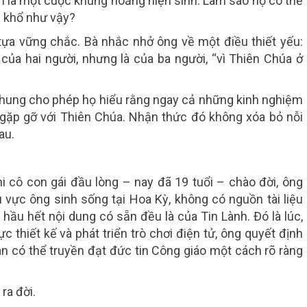
òn là một cuộc khủng hoảng hiện sinh. Làm sao họ có thể
 khổ như vậy?
 tựa vững chắc. Bà nhắc nhở ông về một điều thiết yếu:
của hai người, nhưng là của ba người, “vì Thiên Chúa ở
 chung cho phép họ hiểu rằng ngay cả những kinh nghiệm
 gặp gỡ với Thiên Chúa. Nhận thức đó không xóa bỏ nỗi
au.
hi cô con gái đầu lòng – nay đã 19 tuổi – chào đời, ông
u vực ông sinh sống tại Hoa Kỳ, không có nguồn tài liệu
hầu hết nội dung có sẵn đều là của Tin Lành. Đó là lúc,
c thiết kế và phát triển trò chơi điện tử, ông quyết định
n có thể truyền đạt đức tin Công giáo một cách rõ ràng
ra đời.