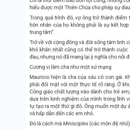
chỉ là thời điểm đau đớn tột cùng, nhưng c
hiểu được một Thiên Chúa cho phép sự đau
Trong quá trình đó, vợ ông trở thành điểm
hôn nhân của họ không phải là sự kết hợp 
trung tâm”.
Trở về với cộng đồng và đời sống tâm linh
khó khăn nhất cũng có thể trở thành cuộc
đau, nhưng nó đã mang lại ý nghĩa cho nỗi đ
Cương vị làm cha như một sứ mạng
Mauricio hiện là cha của sáu cô con gái. K
phải đối mặt với một thực tế rõ ràng. Ở kh
Công giáo chất lượng nào dành cho trẻ em; 
dựa trên kinh nghiệm của mình trong lĩnh vự
tự tạo ra một thứ gì đó. Ông muốn một dự á
và hấp dẫn đến các em nhỏ.
Đó là cách mà
Minisciples
(các môn đệ nhỏ) 