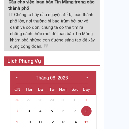
Cầu cho việc loan báo Tin Mừng trong các
thành phố
Chúng ta hãy cầu nguyện để tại các thành
phố lớn, nơi thường bị bao trùm bởi sự vô
danh và cô đơn, chúng ta có thể tìm ra
những cách thức mới để loan báo Tin Mừng,
khám phá những con đường sáng tạo để xây
dựng cộng đoàn.
Lịch Phụng Vụ
Tháng 08, 2026
CN
Hai
Ba
Tư
Năm
Sáu
Bảy
26
27
28
29
30
31
1
2
3
4
5
6
7
8
9
10
11
12
13
14
15