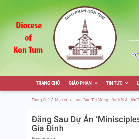
Skip
Skip
to
to
navigation
content
Giáo Phận K
TRANG CHỦ
GIÁO PHẬN
TIN TỨC
Trang Chủ
Mục Vụ
Loan Báo Tin Mừng - Đại Kết & Liên 
Đằng Sau Dự Án ‘Minisciple
Gia Đình