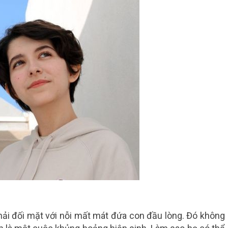
phải đối mặt với nỗi mất mát đứa con đầu lòng. Đó không