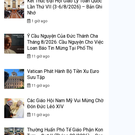
Kết Thúc Đại Hội Giáo Lý Toàn Quốc
Lần Thứ VII (3-6/8/2026) – Bản Ghi
Nhớ
1 giờ ago
Ý Cầu Nguyện Của Đức Thánh Cha
Tháng 8/2026: Cầu Nguyện Cho Việc
Loan Báo Tin Mừng Tại Phố Thị
11 giờ ago
Vatican Phát Hành Bộ Tiền Xu Euro
Sưu Tập
11 giờ ago
Các Giáo Hội Nam Mỹ Vui Mừng Chờ
Đón Đức Lêô XIV
11 giờ ago
Thường Huấn Phó Tế Giáo Phận Kon