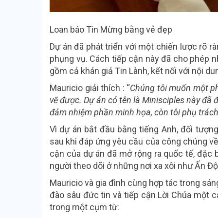
Loan báo Tin Mừng bằng vẻ đẹp
Dự án đã phát triển với một chiến lược rõ r
phụng vụ. Cách tiếp cận này đã cho phép n
gồm cả khán giả Tin Lành, kết nối với nội du
Mauricio giải thích : “
Chúng tôi muốn một ph
vẽ được. Dự án có tên là Minisciples này đã 
đảm nhiệm phần minh họa, còn tôi phụ trách
Vì dự án bắt đầu bằng tiếng Anh, đối tượng
sau khi đáp ứng yêu cầu của công chúng về 
cận của dự án đã mở rộng ra quốc tế, đặc b
người theo dõi ở những nơi xa xôi như Ấn Độ
Mauricio và gia đình cùng hợp tác trong sáng
đào sâu đức tin và tiếp cận Lời Chúa một 
trong một cụm từ: