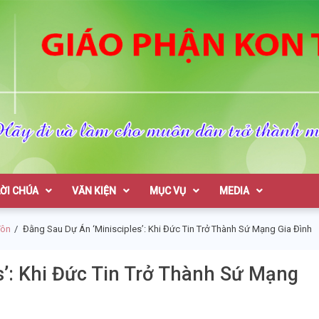
on Tum
LỜI CHÚA
VĂN KIỆN
MỤC VỤ
MEDIA
Tôn
Đằng Sau Dự Án ‘Minisciples’: Khi Đức Tin Trở Thành Sứ Mạng Gia Đình
s’: Khi Đức Tin Trở Thành Sứ Mạng