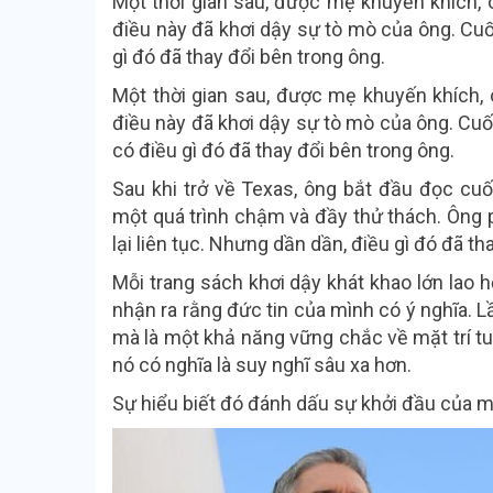
Một thời gian sau, được mẹ khuyến khích, 
điều này đã khơi dậy sự tò mò của ông. Cuố
gì đó đã thay đổi bên trong ông.
Một thời gian sau, được mẹ khuyến khích, 
điều này đã khơi dậy sự tò mò của ông. Cuố
có điều gì đó đã thay đổi bên trong ông.
Sau khi trở về Texas, ông bắt đầu đọc cuố
một quá trình chậm và đầy thử thách. Ông p
lại liên tục. Nhưng dần dần, điều gì đó đã tha
Mỗi trang sách khơi dậy khát khao lớn lao 
nhận ra rằng đức tin của mình có ý nghĩa. 
mà là một khả năng vững chắc về mặt trí tu
nó có nghĩa là suy nghĩ sâu xa hơn.
Sự hiểu biết đó đánh dấu sự khởi đầu của mộ