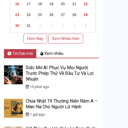
16
17
18
19
20
21
22
23
24
25
26
27
28
29
30
31
1
2
3
4
5
Hôm Nay
Xem Nhiều Hơn
Tin/bài mới
Xem nhiều
Giấc Mơ AI Phục Vụ Mọi Người
Trước Phép Thử Về Đầu Tư Và Lợi
Nhuận
15 phút ago
Chúa Nhật 19 Thường Niên Năm A –
Man-Na Cho Người Lữ Hành
1 giờ ago