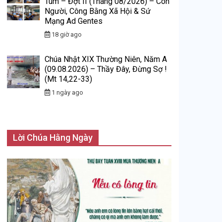
Tum – Đợt II (Tháng 08/2026) – Con
Người, Công Bằng Xã Hội & Sứ
Mạng Ad Gentes
18 giờ ago
Chúa Nhật XIX Thường Niên, Năm A
(09.08.2026) – Thầy Đây, Đừng Sợ !
(Mt 14,22-33)
1 ngày ago
Lời Chúa Hằng Ngày