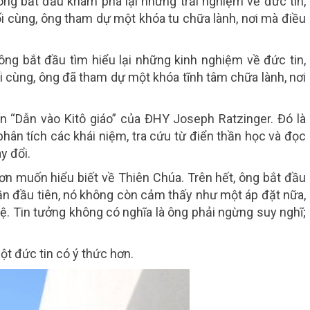
ông bắt đầu khám phá lại những trải nghiệm về đức tin,
i cùng, ông tham dự một khóa tu chữa lành, nơi mà điều
ông bắt đầu tìm hiểu lại những kinh nghiệm về đức tin,
i cùng, ông đã tham dự một khóa tĩnh tâm chữa lành, nơi
n “Dẫn vào Kitô giáo” của ĐHY Joseph Ratzinger. Đó là
hân tích các khái niệm, tra cứu từ điển thần học và đọc
y đổi.
hơn muốn hiểu biết về Thiên Chúa. Trên hết, ông bắt đầu
Lần đầu tiên, nó không còn cảm thấy như một áp đặt nữa,
ệ. Tin tưởng không có nghĩa là ông phải ngừng suy nghĩ;
t đức tin có ý thức hơn.