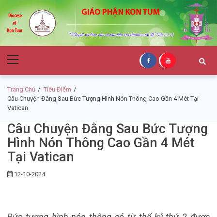
Skip
Skip
to
to
navigation
content
Giáo Phận Kon
Primary
Tum
Menu
Trang Chủ
Tiêu Điểm
Câu Chuyện Đằng Sau Bức Tượng Hình Nón Thông Cao Gần 4 Mét Tại
Vatican
Câu Chuyện Đằng Sau Bức Tượng
Hình Nón Thông Cao Gần 4 Mét
Tại Vatican
12-10-2024
Bức tượng hình nón thông có từ thế kỷ thứ 2 được