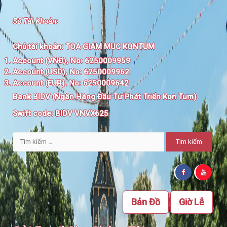
Số Tài Khoản
:
Chủ tài khoản:
TOA GIAM MUC KONTUM
Account (VNĐ), No: 6250009959
Account (USD), No: 6250009962
Account (EUR), No: 6250009642
Bank BIDV (Ngân Hàng Đầu Tư Phát Triển Kon Tum)
Swift code:
BIDV VNVX625
Tìm
kiếm
cho:
Bản Đồ
Giờ Lễ