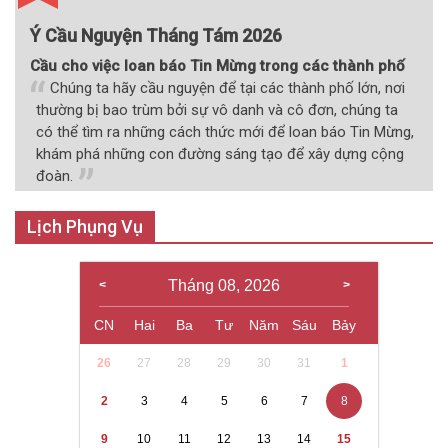
Ý Cầu Nguyện Tháng Tám 2026
Cầu cho việc loan báo Tin Mừng trong các thành phố
Chúng ta hãy cầu nguyện để tại các thành phố lớn, nơi
thường bị bao trùm bởi sự vô danh và cô đơn, chúng ta
có thể tìm ra những cách thức mới để loan báo Tin Mừng,
khám phá những con đường sáng tạo để xây dựng cộng
đoàn.
Lịch Phụng Vụ
Tháng 08, 2026
CN
Hai
Ba
Tư
Năm
Sáu
Bảy
26
27
28
29
30
31
1
2
3
4
5
6
7
8
9
10
11
12
13
14
15