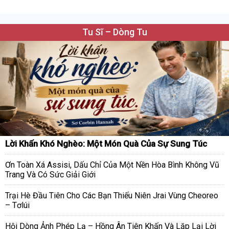
Tu Sĩ – Dòng Tu
Lời Khấn Khó Nghèo: Một Món Quà Của Sự Sung Túc
Ơn Toàn Xá Assisi, Dấu Chỉ Của Một Nền Hòa Bình Không Vũ
Trang Và Có Sức Giải Giới
Trại Hè Đầu Tiên Cho Các Bạn Thiếu Niên Jrai Vùng Cheoreo
– Tơlúi
Hội Dòng Ảnh Phép Lạ – Hồng Ân Tiên Khấn Và Lặp Lại Lời