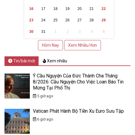
16
17
18
19
20
21
22
23
24
25
26
27
28
29
30
31
1
2
3
4
5
Hôm Nay
Xem Nhiều Hơn
Tin/bài mới
Xem nhiều
Ý Cầu Nguyện Của Đức Thánh Cha Tháng
8/2026: Cầu Nguyện Cho Việc Loan Báo Tin
Mừng Tại Phố Thị
5 giờ ago
Vatican Phát Hành Bộ Tiền Xu Euro Sưu Tập
6 giờ ago