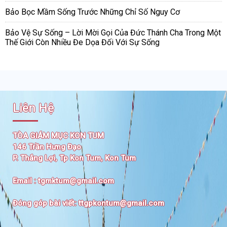
Bảo Bọc Mầm Sống Trước Những Chỉ Số Nguy Cơ
Bảo Vệ Sự Sống – Lời Mời Gọi Của Đức Thánh Cha Trong Một
Thế Giới Còn Nhiều Đe Dọa Đối Với Sự Sống
Liên Hệ
TÒA GIÁM MỤC KON TUM
146 Trần Hưng Đạo
P. Thắng Lợi, Tp Kon Tum, Kon Tum
Email :
tgmktum@gmail.com
Đóng góp bài viết:
ttgpkontum@gmail.com