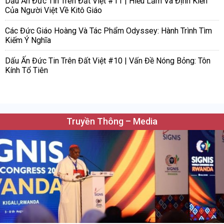
Dấu Ấn Đức Tin Trên Đất Việt #11 | Hiểu Lầm Và Định Kiến
Của Người Việt Về Kitô Giáo
Các Đức Giáo Hoàng Và Tác Phẩm Odyssey: Hành Trình Tìm
Kiếm Ý Nghĩa
Dấu Ấn Đức Tin Trên Đất Việt #10 | Vấn Đề Nóng Bỏng: Tôn
Kính Tổ Tiên
Truyền Thông – Media