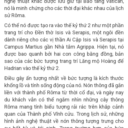
nghệ thuật khác được lưu giữ tại Bảo tàng Vatican,
nó là minh chứng cho các thời đại khác nhau của lịch
sử Rôma.
Có thể nó được tạo ra vào thế kỷ thứ 2 như một phần
trang trí cho Đền thờ Isis và Serapis, một ngôi đền
dành riêng cho các vị thần Ai Cập Isis và Serapis tại
Campus Martius gần Nhà tắm Agrippa. Hiện tại, nó
được bao quanh bởi hai con công bằng đồng, bản
sao của các bức tượng trang trí Lăng mộ Hoàng đế
Hadrian vào thế kỷ thứ 2.
Điều gây ấn tượng nhất về bức tượng là kích thước
khổng lồ và tính sống động của nó. Nón thông đã gắn
liền với thành phố Rôma từ thời cổ đại, và ngày nay
du khách vẫn có thể ngắm nhìn những cây thông
Rôma mang tính biểu tượng rải rác trên khắp cảnh
quan của Thành phố Vĩnh cửu. Trong lịch sử, những
hình ảnh nghệ thuật về nón thông tượng trưng cho