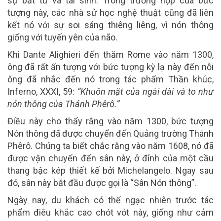
sự bất tử và tái sinh. Trong trường hợp của bức
tượng này, các nhà sử học nghệ thuật cũng đã liên
kết nó với sự soi sáng thiêng liêng, vì nón thông
giống với tuyến yên của não.
Khi Dante Alighieri đến thăm Rome vào năm 1300,
ông đã rất ấn tượng với bức tượng kỳ lạ này đến nỗi
ông đã nhắc đến nó trong tác phẩm Thần khúc,
Inferno, XXXI, 59:
“Khuôn mặt của ngài dài và to như
nón thông của Thánh Phêrô.”
Điều này cho thấy rằng vào năm 1300, bức tượng
Nón thông đã được chuyển đến Quảng trường Thánh
Phêrô. Chúng ta biết chắc rằng vào năm 1608, nó đã
được vận chuyển đến sân này, ở đỉnh của một cầu
thang bậc kép thiết kế bởi Michelangelo. Ngay sau
đó, sân này bắt đầu được gọi là “Sân Nón thông”.
Ngày nay, du khách có thể ngạc nhiên trước tác
phẩm điêu khắc cao chót vót này, giống như cảm