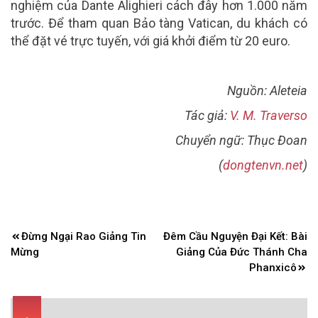
nghiệm của Dante Alighieri cách đây hơn 1.000 năm
trước. Để tham quan Bảo tàng Vatican, du khách có
thể đặt vé trực tuyến, với giá khởi điểm từ 20 euro.
Nguồn: Aleteia
Tác giả:
V. M. Traverso
Chuyển ngữ: Thục Đoan
(
dongtenvn.net
)
Điều
Đừng Ngại Rao Giảng Tin
Đêm Cầu Nguyện Đại Kết: Bài
hướng
Mừng
Giảng Của Đức Thánh Cha
bài
Phanxicô
viết