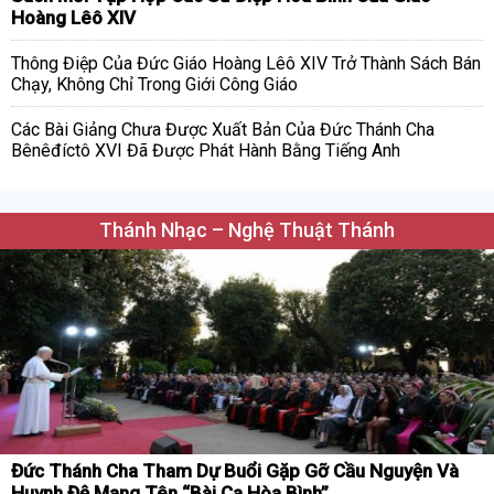
Hoàng Lêô XIV
Thông Điệp Của Đức Giáo Hoàng Lêô XIV Trở Thành Sách Bán
Chạy, Không Chỉ Trong Giới Công Giáo
Các Bài Giảng Chưa Được Xuất Bản Của Đức Thánh Cha
Bênêđíctô XVI Đã Được Phát Hành Bằng Tiếng Anh
Thánh Nhạc – Nghệ Thuật Thánh
Đức Thánh Cha Tham Dự Buổi Gặp Gỡ Cầu Nguyện Và
Huynh Đệ Mang Tên “Bài Ca Hòa Bình”