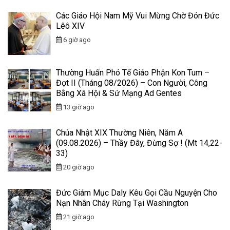
Các Giáo Hội Nam Mỹ Vui Mừng Chờ Đón Đức
Lêô XIV
6 giờ ago
Thường Huấn Phó Tế Giáo Phận Kon Tum –
Đợt II (Tháng 08/2026) – Con Người, Công
Bằng Xã Hội & Sứ Mạng Ad Gentes
13 giờ ago
Chúa Nhật XIX Thường Niên, Năm A
(09.08.2026) – Thầy Đây, Đừng Sợ ! (Mt 14,22-
33)
20 giờ ago
Đức Giám Mục Daly Kêu Gọi Cầu Nguyện Cho
Nạn Nhân Cháy Rừng Tại Washington
21 giờ ago