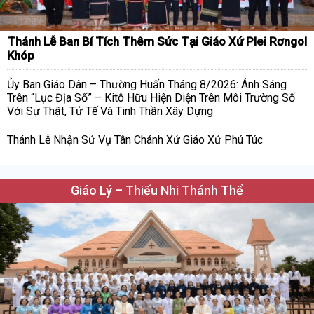
Thánh Lễ Ban Bí Tích Thêm Sức Tại Giáo Xứ Plei Rơngol
Khóp
Ủy Ban Giáo Dân – Thường Huấn Tháng 8/2026: Ánh Sáng
Trên “Lục Địa Số” – Kitô Hữu Hiện Diện Trên Môi Trường Số
Với Sự Thật, Tử Tế Và Tinh Thần Xây Dựng
Thánh Lễ Nhận Sứ Vụ Tân Chánh Xứ Giáo Xứ Phú Túc
Giáo Lý – Thiếu Nhi Thánh Thể