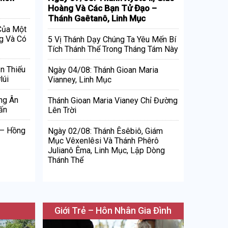
Hoàng Và Các Bạn Tử Đạo –
Thánh Gaêtanô, Linh Mục
 Của Một
g Và Có
5 Vị Thánh Dạy Chúng Ta Yêu Mến Bí
Tích Thánh Thể Trong Tháng Tám Này
n Thiếu
Ngày 04/08: Thánh Gioan Maria
lúi
Vianney, Linh Mục
ng Ân
Thánh Gioan Maria Vianey Chỉ Đường
ấn
Lên Trời
 – Hồng
Ngày 02/08: Thánh Êsêbiô, Giám
Mục Vêxenlêsi Và Thánh Phêrô
Julianô Êma, Linh Mục, Lập Dòng
Thánh Thể
Giới Trẻ – Hôn Nhân Gia Đình