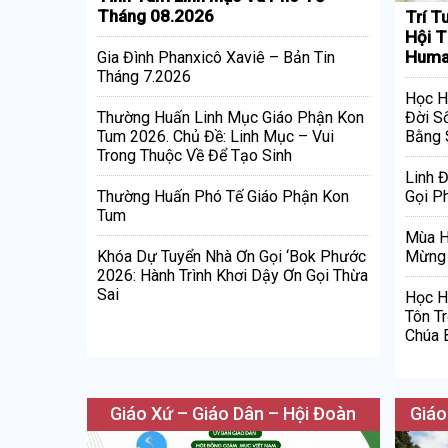
Tháng 08.2026
Trí T
Hội T
Huma
Gia Đình Phanxicô Xaviê – Bản Tin
Tháng 7.2026
Học H
Đời S
Thường Huấn Linh Mục Giáo Phận Kon
Bằng 
Tum 2026. Chủ Đề: Linh Mục – Vui
Trong Thuộc Về Để Tạo Sinh
Linh 
Gọi Ph
Thường Huấn Phó Tế Giáo Phận Kon
Tum
Mùa H
Mừng 
Khóa Dự Tuyển Nhà Ơn Gọi ‘Bok Phước
2026: Hành Trình Khơi Dậy Ơn Gọi Thừa
Sai
Học H
Tôn T
Chúa 
Giáo Xứ – Giáo Dân – Hội Đoàn
Giáo