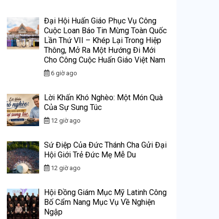
Đại Hội Huấn Giáo Phục Vụ Công
Cuộc Loan Báo Tin Mừng Toàn Quốc
Lần Thứ VII – Khép Lại Trong Hiệp
Thông, Mở Ra Một Hướng Đi Mới
Cho Công Cuộc Huấn Giáo Việt Nam
6 giờ ago
Lời Khấn Khó Nghèo: Một Món Quà
Của Sự Sung Túc
12 giờ ago
Sứ Điệp Của Đức Thánh Cha Gửi Đại
Hội Giới Trẻ Đức Mẹ Mễ Du
12 giờ ago
Hội Đồng Giám Mục Mỹ Latinh Công
Bố Cẩm Nang Mục Vụ Về Nghiện
Ngập