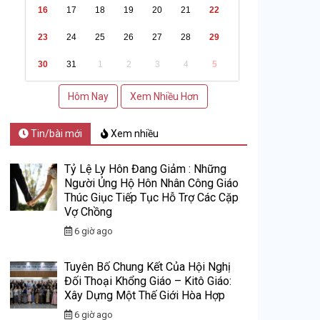
16
17
18
19
20
21
22
23
24
25
26
27
28
29
30
31
1
2
3
4
5
Hôm Nay
Xem Nhiều Hơn
Tin/bài mới
Xem nhiều
Tỷ Lệ Ly Hôn Đang Giảm : Những
Người Ủng Hộ Hôn Nhân Công Giáo
Thúc Giục Tiếp Tục Hỗ Trợ Các Cặp
Vợ Chồng
6 giờ ago
Tuyên Bố Chung Kết Của Hội Nghị
Đối Thoại Khổng Giáo – Kitô Giáo:
Xây Dựng Một Thế Giới Hòa Hợp
6 giờ ago