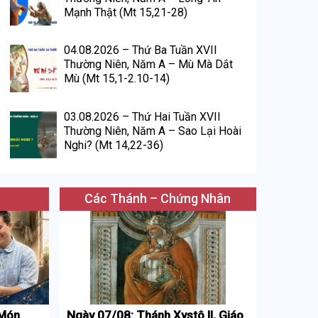
Mạnh Thật (Mt 15,21-28)
04.08.2026 – Thứ Ba Tuần XVII
Thường Niên, Năm A – Mù Mà Dắt
Mù (Mt 15,1-2.10-14)
03.08.2026 – Thứ Hai Tuần XVII
Thường Niên, Năm A – Sao Lại Hoài
Nghi? (Mt 14,22-36)
Các Thánh – Chứng Nhân
 Món
Ngày 07/08: Thánh Xystô II, Giáo