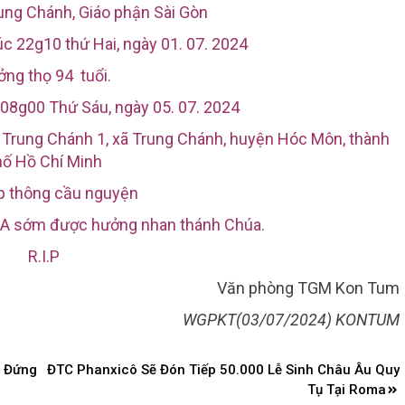
ung Chánh, Giáo phận Sài Gòn
c 22g10 thứ Hai, ngày 01. 07. 2024
ng thọ 94 tuổi.
 08g00 Thứ Sáu, ngày 05. 07. 2024
p Trung Chánh 1, xã Trung Chánh, huyện Hóc Môn, thành
hố Hồ Chí Minh
ệp thông cầu nguyện
IA
sớm được hưởng nhan thánh Chúa.
R.I.P
Văn phòng TGM Kon Tum
WGPKT(03/07/2024) KONTUM
– Đứng
ĐTC Phanxicô Sẽ Đón Tiếp 50.000 Lễ Sinh Châu Âu Quy
Tụ Tại Roma