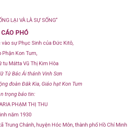
ỐNG LẠI VÀ LÀ SỰ SỐNG”
CÁO PHÓ
 vào sự Phục Sinh của Đức Kitô,
o Phận Kon Tum,
nữ tu Mátta Vũ Thị Kim Hòa
ữ Tử Bác Ái thánh Vinh Sơn
cộng đoàn Đăk Kia, Giáo hạt Kon Tum
n trọng báo tin:
MARIA PHẠM THỊ THU
inh năm 1930
 xã Trung Chánh, huyện Hóc Môn, thành phố Hồ Chí Minh