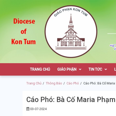
Skip
Skip
to
to
navigation
content
Giáo Phận K
TRANG CHỦ
GIÁO PHẬN
TIN TỨC
Trang Chủ
Thông Báo
Cáo Phó
Cáo Phó: Bà Cố Maria
Cáo Phó: Bà Cố Maria Phạm
03-07-2024