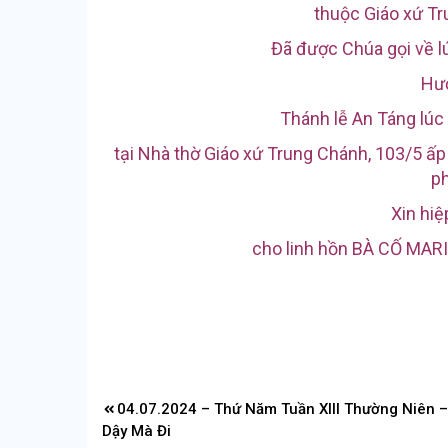
thuộc Giáo xứ Tr
Đã được Chúa gọi về lú
Hưở
Thánh lễ An Táng lúc
tại Nhà thờ Giáo xứ Trung Chánh, 103/5 ấ
p
Xin hi
cho linh hồn
BÀ CỐ MAR
Điều
04.07.2024 – Thứ Năm Tuần XIII Thường Niên 
hướng
Dậy Mà Đi