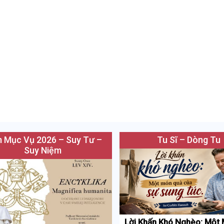
 Mục Vụ 2026 – Suy Tư –
Tu Sĩ – Dòng Tu
Suy Niệm
Lời Khấn Khó Nghèo: Một