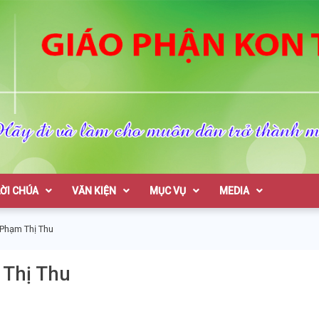
on Tum
LỜI CHÚA
VĂN KIỆN
MỤC VỤ
MEDIA
 Phạm Thị Thu
 Thị Thu