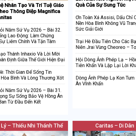
Quà Của Sự Sung Túc
uệ Nhân Tạo Và Trí Tuệ Giáo
heo Thông Điệp Magnifica
nitas
Ơn Toàn Xá Assisi, Dấu Chỉ
Nền Hòa Bình Không Vũ Tran
Sức Giải Giới
ỏi Năm Sứ Vụ 2026 – Bài 32.
ống Lao Động: Làm Chứng
Sự Liêm Chính Và Tận Tâm
Trại Hè Đầu Tiên Cho Các Bạ
Niên Jrai Vùng Cheoreo – Tơ
Đạo Thánh Inhaxio Và Lời Mời
ân Định Giữa Thế Giới Hiện Đại
Hội Dòng Ảnh Phép Lạ – Hồ
Tiên Khấn Và Lặp Lại Lời Kh
è: Thời Gian Để Sống Tin
Hòa Bình Và Lòng Thương Xót
Dòng Ảnh Phép Lạ Kon Tum
Ân Vĩnh Khấn
ỏi Năm Sứ Vụ 2026 – Bài 31.
rọng Sự Sống Bảo Vệ Hồng Ân
Ban Từ Đầu Đến Kết
 Lý – Thiếu Nhi Thánh Thể
Caritas – Di Dân