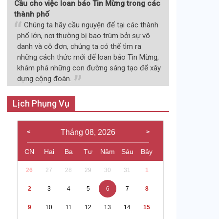
Cầu cho việc loan báo Tin Mừng trong các
thành phố
Chúng ta hãy cầu nguyện để tại các thành
phố lớn, nơi thường bị bao trùm bởi sự vô
danh và cô đơn, chúng ta có thể tìm ra
những cách thức mới để loan báo Tin Mừng,
khám phá những con đường sáng tạo để xây
dựng cộng đoàn.
Lịch Phụng Vụ
Tháng 08, 2026
CN
Hai
Ba
Tư
Năm
Sáu
Bảy
26
27
28
29
30
31
1
2
3
4
5
6
7
8
9
10
11
12
13
14
15