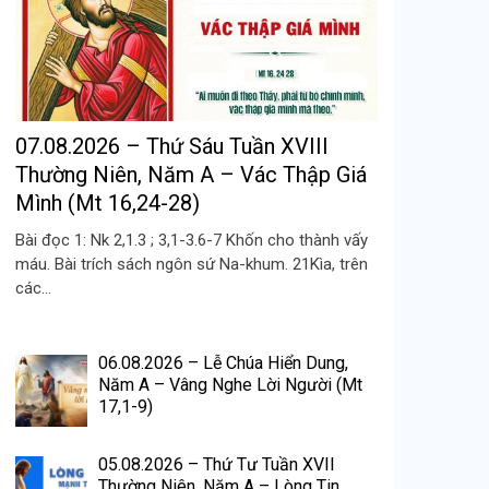
07.08.2026 – Thứ Sáu Tuần XVIII
Thường Niên, Năm A – Vác Thập Giá
Mình (Mt 16,24-28)
Bài đọc 1: Nk 2,1.3 ; 3,1-3.6-7 Khốn cho thành vấy
máu. Bài trích sách ngôn sứ Na-khum. 21Kìa, trên
các...
06.08.2026 – Lễ Chúa Hiển Dung,
Năm A – Vâng Nghe Lời Người (Mt
17,1-9)
05.08.2026 – Thứ Tư Tuần XVII
Thường Niên, Năm A – Lòng Tin