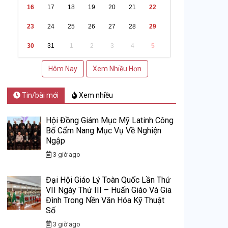
16
17
18
19
20
21
22
23
24
25
26
27
28
29
30
31
1
2
3
4
5
Hôm Nay
Xem Nhiều Hơn
Tin/bài mới
Xem nhiều
Hội Đồng Giám Mục Mỹ Latinh Công
Bố Cẩm Nang Mục Vụ Về Nghiện
Ngập
3 giờ ago
Đại Hội Giáo Lý Toàn Quốc Lần Thứ
VII Ngày Thứ III – Huấn Giáo Và Gia
Đình Trong Nền Văn Hóa Kỹ Thuật
Số
3 giờ ago