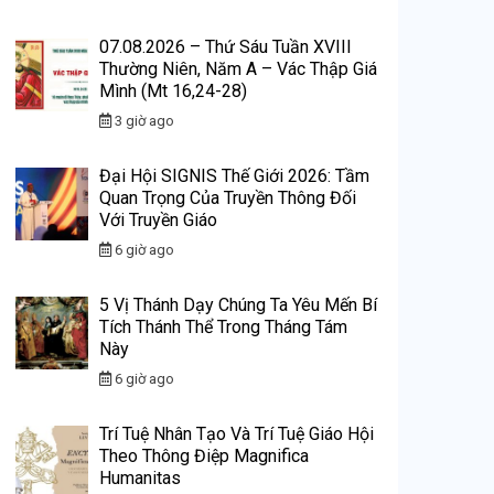
07.08.2026 – Thứ Sáu Tuần XVIII
Thường Niên, Năm A – Vác Thập Giá
Mình (Mt 16,24-28)
3 giờ ago
Đại Hội SIGNIS Thế Giới 2026: Tầm
Quan Trọng Của Truyền Thông Đối
Với Truyền Giáo
6 giờ ago
5 Vị Thánh Dạy Chúng Ta Yêu Mến Bí
Tích Thánh Thể Trong Tháng Tám
Này
6 giờ ago
Trí Tuệ Nhân Tạo Và Trí Tuệ Giáo Hội
Theo Thông Điệp Magnifica
Humanitas