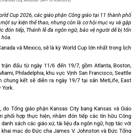
 Kansas City, Missouri (AFP or licensors)
rld Cup 2026, các giáo phận Công giáo tại 11 thành phố
 một sự kiện thể thao, nhưng còn là cơ hội mục vụ và gặp
ệc đón tiếp, Thánh lễ đa ngôn ngữ, bảo vệ người dễ bị tổn
 hóa.
anada và Mexico, sẽ là kỳ World Cup lớn nhất trong lịch
 trận đấu từ ngày 11/6 đến 19/7, gồm Atlanta, Boston,
Miami, Philadelphia, khu vực Vịnh San Francisco, Seattle
 chung kết sẽ diễn ra ngày 19/7 tại sân MetLife, East
 York.
c, do Tổng giáo phận Kansas City bang Kansas và Giáo
i phối hợp thực hiện, nhằm đón tiếp các tín hữu Công
danh sách các giáo xứ, tài liệu đa ngôn ngữ, hợp tác với
 lễ khai mạc do Đức cha James V. Johnston và Đức Tổng