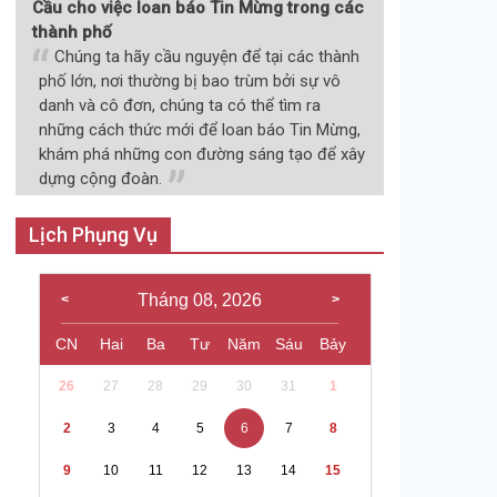
Cầu cho việc loan báo Tin Mừng trong các
thành phố
Chúng ta hãy cầu nguyện để tại các thành
phố lớn, nơi thường bị bao trùm bởi sự vô
danh và cô đơn, chúng ta có thể tìm ra
những cách thức mới để loan báo Tin Mừng,
khám phá những con đường sáng tạo để xây
dựng cộng đoàn.
Lịch Phụng Vụ
Tháng 08, 2026
CN
Hai
Ba
Tư
Năm
Sáu
Bảy
26
27
28
29
30
31
1
2
3
4
5
6
7
8
9
10
11
12
13
14
15