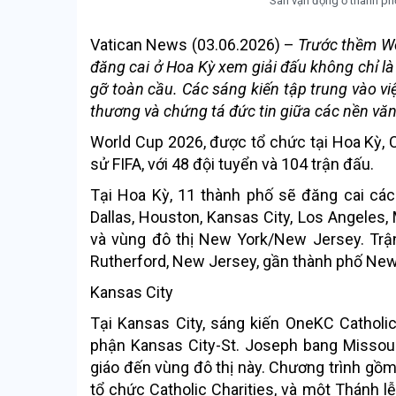
Sân vận động ở thành phố
Vatican News (03.06.2026) –
Trước thềm Wo
đăng cai ở Hoa Kỳ xem giải đấu không chỉ là
gỡ toàn cầu. Các sáng kiến tập trung vào vi
thương và chứng tá đức tin giữa các nền văn
World Cup 2026, được tổ chức tại Hoa Kỳ, C
sử FIFA, với 48 đội tuyển và 104 trận đấu.
Tại Hoa Kỳ, 11 thành phố sẽ đăng cai các
Dallas, Houston, Kansas City, Los Angeles, 
và vùng đô thị New York/New Jersey. Trận
Rutherford, New Jersey, gần thành phố New
Kansas City
Tại Kansas City, sáng kiến OneKC Catholi
phận Kansas City-St. Joseph bang Missour
giáo đến vùng đô thị này. Chương trình gồm 
tổ chức Catholic Charities, và một Thánh