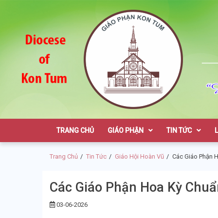
Skip
Skip
to
to
navigation
content
Giáo Phận K
TRANG CHỦ
GIÁO PHẬN
TIN TỨC
Trang Chủ
Tin Tức
Giáo Hội Hoàn Vũ
Các Giáo Phận 
Các Giáo Phận Hoa Kỳ Chuẩ
03-06-2026