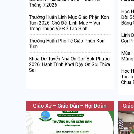
Tháng 7.2026
Học H
Đời S
Thường Huấn Linh Mục Giáo Phận Kon
Bằng 
Tum 2026. Chủ Đề: Linh Mục – Vui
Trong Thuộc Về Để Tạo Sinh
Linh 
Gọi Ph
Thường Huấn Phó Tế Giáo Phận Kon
Tum
Mùa H
Mừng 
Khóa Dự Tuyển Nhà Ơn Gọi ‘Bok Phước
2026: Hành Trình Khơi Dậy Ơn Gọi Thừa
Sai
Học H
Tôn T
Chúa 
Giáo Xứ – Giáo Dân – Hội Đoàn
Giáo