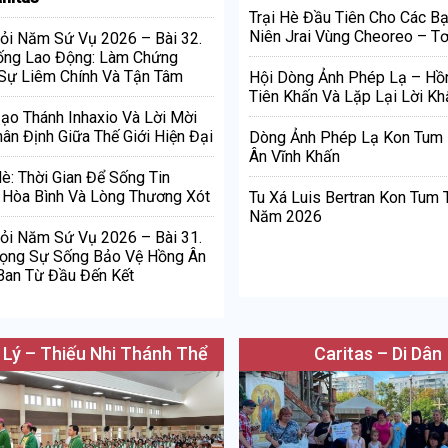
Trại Hè Đầu Tiên Cho Các Bạ
Niên Jrai Vùng Cheoreo – Tơ
ỏi Năm Sứ Vụ 2026 – Bài 32.
ống Lao Động: Làm Chứng
Sự Liêm Chính Và Tận Tâm
Hội Dòng Ảnh Phép Lạ – Hồ
Tiên Khấn Và Lặp Lại Lời Kh
Đạo Thánh Inhaxio Và Lời Mời
ân Định Giữa Thế Giới Hiện Đại
Dòng Ảnh Phép Lạ Kon Tum
Ân Vĩnh Khấn
è: Thời Gian Để Sống Tin
Hòa Bình Và Lòng Thương Xót
Tu Xá Luis Bertran Kon Tum 
Năm 2026
ỏi Năm Sứ Vụ 2026 – Bài 31.
rọng Sự Sống Bảo Vệ Hồng Ân
Ban Từ Đầu Đến Kết
 Lý – Thiếu Nhi Thánh Thể
Caritas – Di Dân