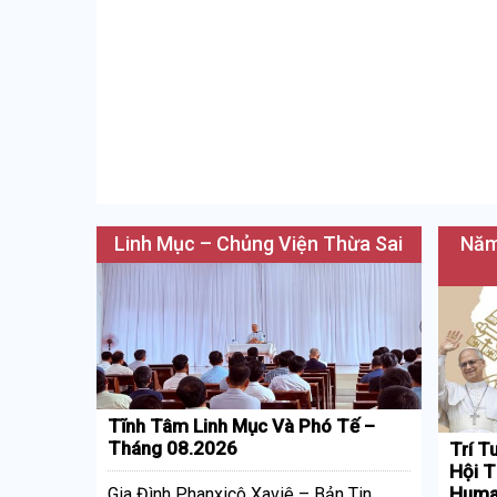
Linh Mục – Chủng Viện Thừa Sai
Năm
Tĩnh Tâm Linh Mục Và Phó Tế –
Tháng 08.2026
Trí T
Hội T
Huma
Gia Đình Phanxicô Xaviê – Bản Tin