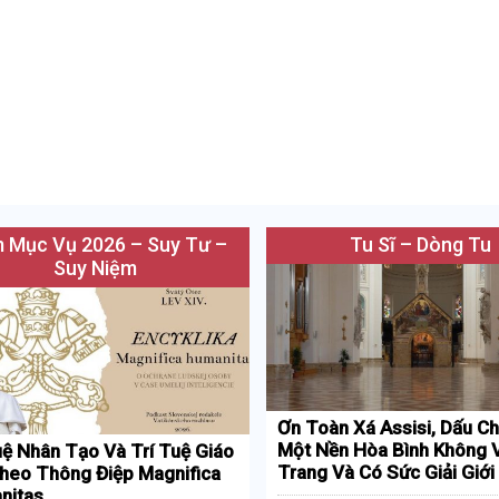
 Mục Vụ 2026 – Suy Tư –
Tu Sĩ – Dòng Tu
Suy Niệm
Ơn Toàn Xá Assisi, Dấu Ch
Một Nền Hòa Bình Không 
uệ Nhân Tạo Và Trí Tuệ Giáo
Trang Và Có Sức Giải Giới
heo Thông Điệp Magnifica
nitas