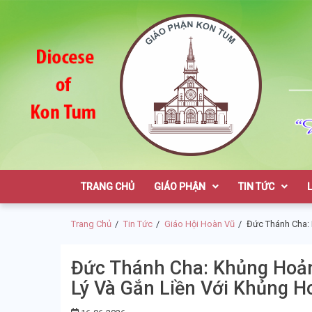
Skip
Skip
to
to
navigation
content
Giáo Phận K
TRANG CHỦ
GIÁO PHẬN
TIN TỨC
Trang Chủ
Tin Tức
Giáo Hội Hoàn Vũ
Đức Thánh Cha: 
Đức Thánh Cha: Khủng Hoản
Lý Và Gắn Liền Với Khủng H