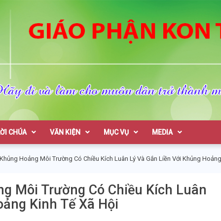
on Tum
LỜI CHÚA
VĂN KIỆN
MỤC VỤ
MEDIA
Khủng Hoảng Môi Trường Có Chiều Kích Luân Lý Và Gắn Liền Với Khủng Hoảng 
g Môi Trường Có Chiều Kích Luân
oảng Kinh Tế Xã Hội