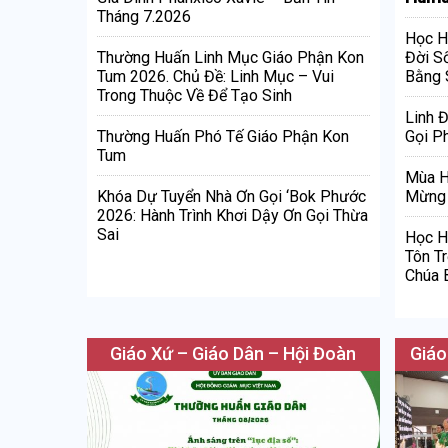
Tháng 7.2026
Học H
Đời S
Thường Huấn Linh Mục Giáo Phận Kon
Bằng 
Tum 2026. Chủ Đề: Linh Mục – Vui
Trong Thuộc Về Để Tạo Sinh
Linh 
Gọi Ph
Thường Huấn Phó Tế Giáo Phận Kon
Tum
Mùa H
Mừng 
Khóa Dự Tuyển Nhà Ơn Gọi ‘Bok Phước
2026: Hành Trình Khơi Dậy Ơn Gọi Thừa
Sai
Học H
Tôn T
Chúa 
Giáo Xứ – Giáo Dân – Hội Đoàn
Giáo