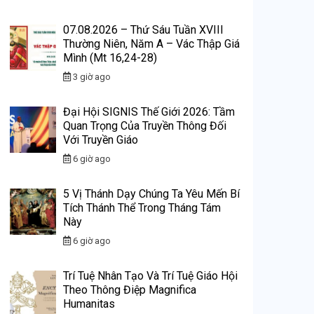
07.08.2026 – Thứ Sáu Tuần XVIII
Thường Niên, Năm A – Vác Thập Giá
Mình (Mt 16,24-28)
3 giờ ago
Đại Hội SIGNIS Thế Giới 2026: Tầm
Quan Trọng Của Truyền Thông Đối
Với Truyền Giáo
6 giờ ago
5 Vị Thánh Dạy Chúng Ta Yêu Mến Bí
Tích Thánh Thể Trong Tháng Tám
Này
6 giờ ago
Trí Tuệ Nhân Tạo Và Trí Tuệ Giáo Hội
Theo Thông Điệp Magnifica
Humanitas