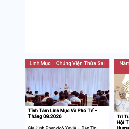
Linh Mục – Chủng Viện Thừa Sai
Năm
Tĩnh Tâm Linh Mục Và Phó Tế –
Tháng 08.2026
Trí T
Hội T
Huma
Gia Đình Phanxicô Xaviê – Bản Tin