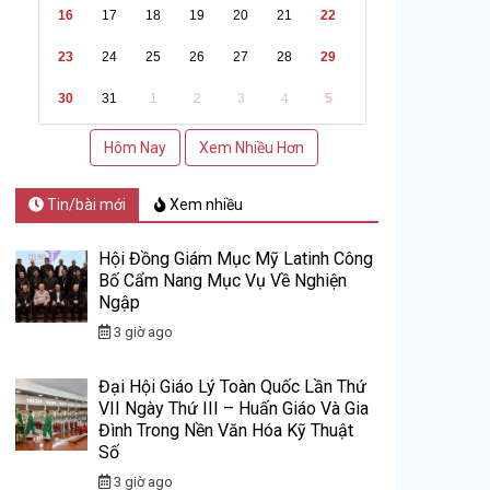
16
17
18
19
20
21
22
23
24
25
26
27
28
29
30
31
1
2
3
4
5
Hôm Nay
Xem Nhiều Hơn
Tin/bài mới
Xem nhiều
Hội Đồng Giám Mục Mỹ Latinh Công
Bố Cẩm Nang Mục Vụ Về Nghiện
Ngập
3 giờ ago
Đại Hội Giáo Lý Toàn Quốc Lần Thứ
VII Ngày Thứ III – Huấn Giáo Và Gia
Đình Trong Nền Văn Hóa Kỹ Thuật
Số
3 giờ ago