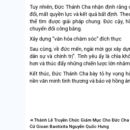
Tuy nhiên, Đức Thánh Cha nhận định rằng c
đổi, mất quyền lực và kết quả bất định. Theo
thể tìm được giải pháp chung. Đức cậy, h
chuyển đổi công bằng.
Xây dựng “văn hóa chăm sóc” đích thực
Sau cùng, về đức mến, ngài mời gọi xây dự
dân sự và chính trị”. Tình yêu ấy là chìa kh
hơn và thúc đẩy những chiến lược lớn nhằm
Kết thúc, Đức Thánh Cha bày tỏ hy vọng h
nền văn minh tình thương và bảo vệ hồng ân
Điều
Thánh Lễ Truyền Chức Giám Mục Cho Đức Cha
hướng
Cử Gioan Baotixita Nguyễn Quốc Hưng