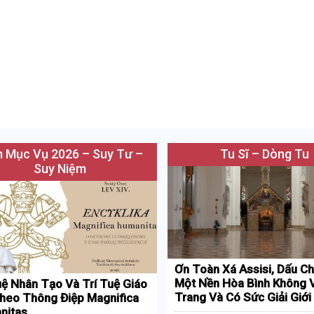
 Mục Vụ 2026 – Suy Tư –
Tu Sĩ – Dòng Tu
Suy Niệm
Ơn Toàn Xá Assisi, Dấu Ch
Một Nền Hòa Bình Không 
uệ Nhân Tạo Và Trí Tuệ Giáo
Trang Và Có Sức Giải Giới
heo Thông Điệp Magnifica
nitas