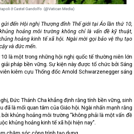
riapoli ở Castel Gandolfo (@Vatican Media)
 gửi đến Hội nghị Thượng đỉnh Thế giới tại Áo lần thứ 10,
ủng hoảng môi trường không chỉ là vấn đề kỹ thuật,
 khủng hoảng kinh tế xã hội. Ngài mời gọi bảo vệ thụ tạo
 cậy và đức mến.
ứ 10 là một trong những hội nghị quốc tế thường niên lớn
à giải pháp bền vững. Sự kiện này được tổ chức bởi Sáng
n viên kiêm cựu Thống đốc Arnold Schwarzenegger sáng
ghị, Đức Thánh Cha khẳng định rằng tính bền vững, sinh
lâu đã là mối quan tâm của Giáo hội. Ngài nhấn mạnh rằng
ý”, bởi khủng hoảng môi trường “không phải là một vấn đề
cuộc khủng hoảng kinh tế xã hội hiện nay”.
iệm chăm sóc công trình tạo dựng