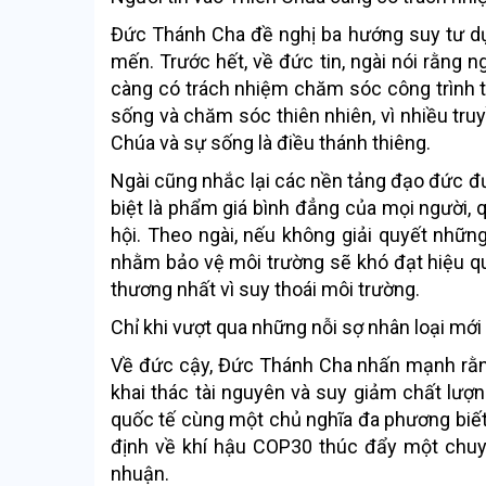
Đức Thánh Cha đề nghị ba hướng suy tư dựa
mến. Trước hết, về đức tin, ngài nói rằng n
càng có trách nhiệm chăm sóc công trình 
sống và chăm sóc thiên nhiên, vì nhiều truy
Chúa và sự sống là điều thánh thiêng.
Ngài cũng nhắc lại các nền tảng đạo đức đư
biệt là phẩm giá bình đẳng của mọi người, q
hội. Theo ngài, nếu không giải quyết những
nhằm bảo vệ môi trường sẽ khó đạt hiệu quả
thương nhất vì suy thoái môi trường.
Chỉ khi vượt qua những nỗi sợ nhân loại mới
Về đức cậy, Đức Thánh Cha nhấn mạnh rằng 
khai thác tài nguyên và suy giảm chất lượn
quốc tế cùng một chủ nghĩa đa phương biết 
định về khí hậu COP30 thúc đẩy một chuyể
nhuận.