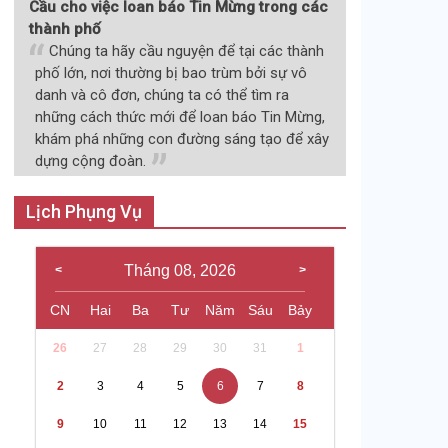
Cầu cho việc loan báo Tin Mừng trong các
thành phố
Chúng ta hãy cầu nguyện để tại các thành
phố lớn, nơi thường bị bao trùm bởi sự vô
danh và cô đơn, chúng ta có thể tìm ra
những cách thức mới để loan báo Tin Mừng,
khám phá những con đường sáng tạo để xây
dựng cộng đoàn.
Lịch Phụng Vụ
Tháng 08, 2026
CN
Hai
Ba
Tư
Năm
Sáu
Bảy
26
27
28
29
30
31
1
2
3
4
5
6
7
8
9
10
11
12
13
14
15