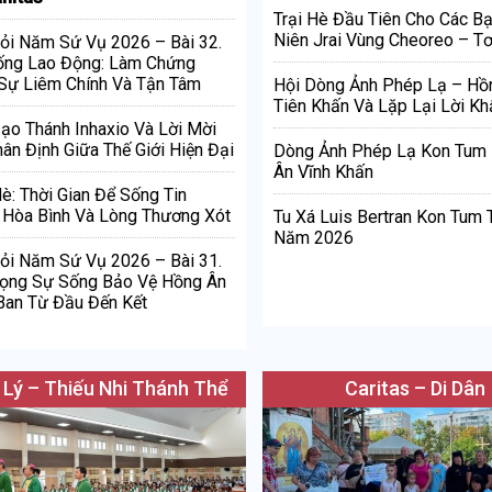
Trại Hè Đầu Tiên Cho Các Bạ
Niên Jrai Vùng Cheoreo – Tơ
ỏi Năm Sứ Vụ 2026 – Bài 32.
ống Lao Động: Làm Chứng
Sự Liêm Chính Và Tận Tâm
Hội Dòng Ảnh Phép Lạ – Hồ
Tiên Khấn Và Lặp Lại Lời Kh
Đạo Thánh Inhaxio Và Lời Mời
ân Định Giữa Thế Giới Hiện Đại
Dòng Ảnh Phép Lạ Kon Tum
Ân Vĩnh Khấn
è: Thời Gian Để Sống Tin
Hòa Bình Và Lòng Thương Xót
Tu Xá Luis Bertran Kon Tum 
Năm 2026
ỏi Năm Sứ Vụ 2026 – Bài 31.
rọng Sự Sống Bảo Vệ Hồng Ân
Ban Từ Đầu Đến Kết
 Lý – Thiếu Nhi Thánh Thể
Caritas – Di Dân