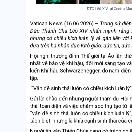
ĐTC Lêô XIV tại Centro Ma
Vatican News (16.06.2026) –
Trong sứ điệp
Đức Thánh Cha Lêô XIV nhấn mạnh rằng kh
nhưng có chiều kích luân lý và gắn liền với
dựa trên ba nhân đức Kitô giáo: đức tin, đức
Hội nghị thượng đỉnh Thế giới tại Áo lần th
nhất về bảo vệ khí hậu, đổi mới sáng tạo v
kiến Khí hậu Schwarzenegger, do nam diễ
lập.
“Vấn đề sinh thái luôn có chiều kích luân lý”
Gửi lời chào đến những người tham dự Hội n
thái toàn diện và việc chăm sóc thụ tạo từ 
“vấn đề sinh thái luôn có chiều kích luân l
tách biệt, nhưng là khía cạnh sinh thái của 
Người tin vào Thiên Chúa càng có trách nh