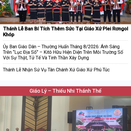
Thánh Lễ Ban Bí Tích Thêm Sức Tại Giáo Xứ Plei Rơngol
Khóp
Ủy Ban Giáo Dân – Thường Huấn Tháng 8/2026: Ánh Sáng
Trên “Lục Địa Số” – Kitô Hữu Hiện Diện Trên Môi Trường Số
Với Sự Thật, Tử Tế Và Tinh Thần Xây Dựng
Thánh Lễ Nhận Sứ Vụ Tân Chánh Xứ Giáo Xứ Phú Túc
Giáo Lý – Thiếu Nhi Thánh Thể