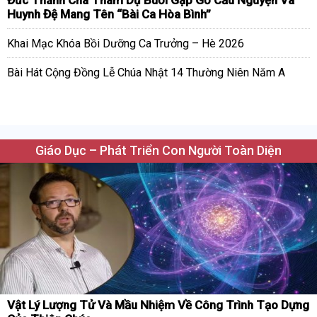
Đức Thánh Cha Tham Dự Buổi Gặp Gỡ Cầu Nguyện Và
Huynh Đệ Mang Tên “Bài Ca Hòa Bình”
Khai Mạc Khóa Bồi Dưỡng Ca Trưởng – Hè 2026
Bài Hát Cộng Đồng Lễ Chúa Nhật 14 Thường Niên Năm A
Giáo Dục – Phát Triển Con Người Toàn Diện
Vật Lý Lượng Tử Và Mầu Nhiệm Về Công Trình Tạo Dựng