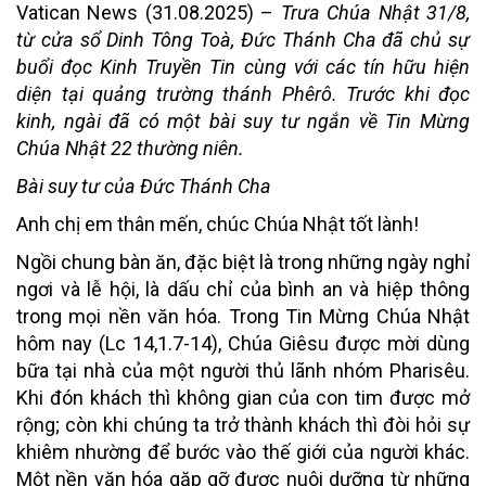
Vatican News (31.08.2025) –
Trưa Chúa Nhật 31/8,
từ cửa sổ Dinh Tông Toà, Đức Thánh Cha đã chủ sự
buổi đọc Kinh Truyền Tin cùng với các tín hữu hiện
diện tại quảng trường thánh Phêrô. Trước khi đọc
kinh, ngài đã có một bài suy tư ngắn về Tin Mừng
Chúa Nhật 22 thường niên.
Bài suy tư của Đức Thánh Cha
Anh chị em thân mến, chúc Chúa Nhật tốt lành!
Ngồi chung bàn ăn, đặc biệt là trong những ngày nghỉ
ngơi và lễ hội, là dấu chỉ của bình an và hiệp thông
trong mọi nền văn hóa. Trong Tin Mừng Chúa Nhật
hôm nay (Lc 14,1.7-14), Chúa Giêsu được mời dùng
bữa tại nhà của một người thủ lãnh nhóm Pharisêu.
Khi đón khách thì không gian của con tim được mở
rộng; còn khi chúng ta trở thành khách thì đòi hỏi sự
khiêm nhường để bước vào thế giới của người khác.
Một nền văn hóa gặp gỡ được nuôi dưỡng từ những