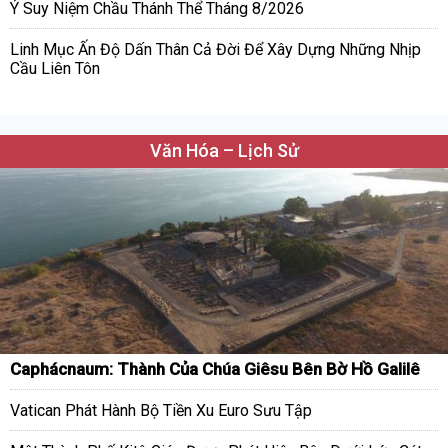
Ý Suy Niệm Chầu Thánh Thể Tháng 8/2026
Linh Mục Ấn Độ Dấn Thân Cả Đời Để Xây Dựng Những Nhịp
Cầu Liên Tôn
Văn Hóa – Lịch Sử
Caphácnaum: Thành Của Chúa Giêsu Bên Bờ Hồ Galilê
Vatican Phát Hành Bộ Tiền Xu Euro Sưu Tập