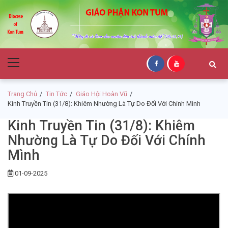
Skip
Skip
to
to
navigation
content
Giáo Phận Kon
Primary
Tum
Menu
Trang Chủ
Tin Tức
Giáo Hội Hoàn Vũ
Kinh Truyền Tin (31/8): Khiêm Nhường Là Tự Do Đối Với Chính Mình
Kinh Truyền Tin (31/8): Khiêm
Nhường Là Tự Do Đối Với Chính
Mình
01-09-2025