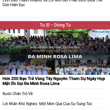
Linh Đạo Thánh Inhaxio Và Lời Mời Gọi Phân Định Giữa Thế
Giới Hiện Đại
Tu Sĩ – Dòng Tu
Hơn 200 Bạn Trẻ Vùng Tây Nguyên Tham Dự Ngày Họp
Mặt Ơn Gọi Đa Minh Rosa Lima
Bước Chân Trở Về
Lời Khấn Khó Nghèo: Một Món Quà Của Sự Sung Túc