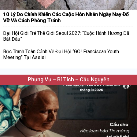
10 Lý Do Chính Khiến Các Cuộc Hôn Nhân Ngày Nay Đổ
Vỡ Và Cách Phòng Tránh
Đại Hội Giới Trẻ Thế Giới Seoul 2027: “Cuộc Hành Hương Đã
Bắt Đầu”
Bức Tranh Toàn Cảnh Về Đại Hội “GO! Franciscan Youth
Meeting” Tại Assisi
Phụng Vụ – Bí Tích – Cầu Nguyện