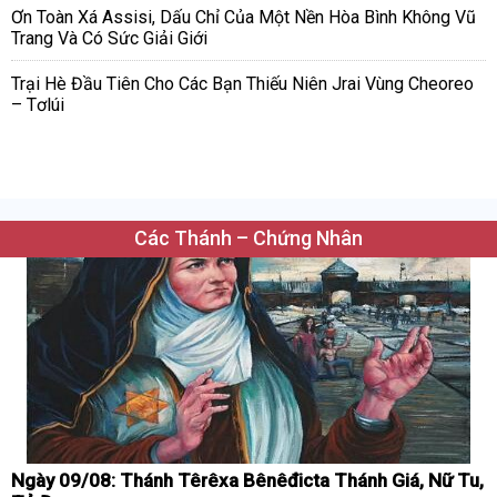
Ơn Toàn Xá Assisi, Dấu Chỉ Của Một Nền Hòa Bình Không Vũ
Trang Và Có Sức Giải Giới
Trại Hè Đầu Tiên Cho Các Bạn Thiếu Niên Jrai Vùng Cheoreo
– Tơlúi
Các Thánh – Chứng Nhân
Ngày 09/08: Thánh Têrêxa Bênêđicta Thánh Giá, Nữ Tu,