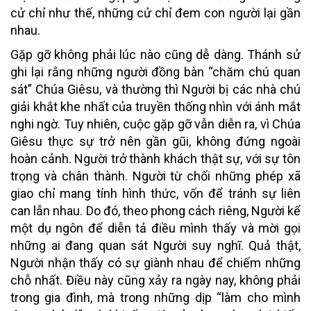
cử chỉ như thế, những cử chỉ đem con người lại gần
nhau.
Gặp gỡ không phải lúc nào cũng dễ dàng. Thánh sử
ghi lại rằng những người đồng bàn “chăm chú quan
sát” Chúa Giêsu, và thường thì Người bị các nhà chú
giải khắt khe nhất của truyền thống nhìn với ánh mắt
nghi ngờ. Tuy nhiên, cuộc gặp gỡ vẫn diễn ra, vì Chúa
Giêsu thực sự trở nên gần gũi, không đứng ngoài
hoàn cảnh. Người trở thành khách thật sự, với sự tôn
trọng và chân thành. Người từ chối những phép xã
giao chỉ mang tính hình thức, vốn để tránh sự liên
can lẫn nhau. Do đó, theo phong cách riêng, Người kể
một dụ ngôn để diễn tả điều mình thấy và mời gọi
những ai đang quan sát Người suy nghĩ. Quả thật,
Người nhận thấy có sự giành nhau để chiếm những
chỗ nhất. Điều này cũng xảy ra ngày nay, không phải
trong gia đình, mà trong những dịp “làm cho mình