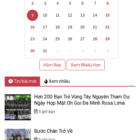
2
3
4
5
6
7
8
9
10
11
12
13
14
15
16
17
18
19
20
21
22
23
24
25
26
27
28
29
30
31
1
2
3
4
5
Hôm Nay
Xem Nhiều Hơn
Tin/bài mới
Xem nhiều
Hơn 200 Bạn Trẻ Vùng Tây Nguyên Tham Dự
Ngày Họp Mặt Ơn Gọi Đa Minh Rosa Lima
5 giờ ago
Bước Chân Trở Về
5 giờ ago