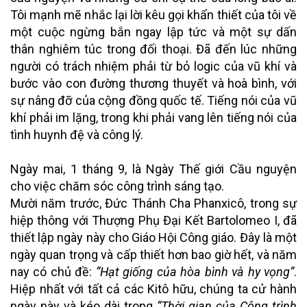
Tôi mạnh mẽ nhắc lại lời kêu gọi khẩn thiết của tôi về
một cuộc ngừng bắn ngay lập tức và một sự dấn
thân nghiêm túc trong đối thoại. Đã đến lúc những
người có trách nhiệm phải từ bỏ logic của vũ khí và
bước vào con đường thương thuyết và hoà bình, với
sự nâng đỡ của cộng đồng quốc tế. Tiếng nói của vũ
khí phải im lặng, trong khi phải vang lên tiếng nói của
tình huynh đệ và công lý.
Ngày mai, 1 tháng 9, là Ngày Thế giới Cầu nguyện
cho việc chăm sóc công trình sáng tạo.
Mười năm trước, Đức Thánh Cha Phanxicô, trong sự
hiệp thông với Thượng Phụ Đại Kết Bartolomeo I, đã
thiết lập ngày này cho Giáo Hội Công giáo. Đây là một
ngày quan trọng và cấp thiết hơn bao giờ hết, và năm
nay có chủ đề:
“Hạt giống của hòa bình và hy vọng”
.
Hiệp nhất với tất cả các Kitô hữu, chúng ta cử hành
ngày này và kéo dài trong
“Thời gian của Công trình