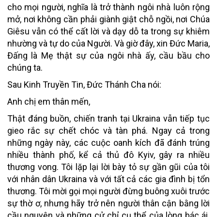
cho mọi người, nghĩa là trở thành ngôi nhà luôn rộng
mở, nơi không cần phải giành giật chỗ ngồi, nơi Chúa
Giêsu vẫn có thể cất lời và dạy dỗ ta trong sự khiêm
nhường và tự do của Người. Và giờ đây, xin Đức Maria,
Đấng là Mẹ thật sự của ngôi nhà ấy, cầu bầu cho
chúng ta.
Sau Kinh Truyền Tin, Đức Thánh Cha nói:
Anh chị em thân mến,
Thật đáng buồn, chiến tranh tại Ukraina vẫn tiếp tục
gieo rắc sự chết chóc và tàn phá. Ngay cả trong
những ngày này, các cuộc oanh kích đã đánh trúng
nhiều thành phố, kể cả thủ đô Kyiv, gây ra nhiều
thương vong. Tôi lặp lại lời bày tỏ sự gần gũi của tôi
với nhân dân Ukraina và với tất cả các gia đình bị tổn
thương. Tôi mời gọi mọi người đừng buông xuôi trước
sự thờ ơ, nhưng hãy trở nên người thân cận bằng lời
cầu nguyện và những cử chỉ cụ thể của lòng bác ái.