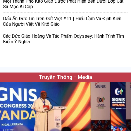
Một Thành Phố Kitô Giáo Được Phát Hiện Bên Dưới Lớp Cát
Sa Mạc Ai Cập
Dấu Ấn Đức Tin Trên Đất Việt #11 | Hiểu Lầm Và Định Kiến
Của Người Việt Về Kitô Giáo
Các Đức Giáo Hoàng Và Tác Phẩm Odyssey: Hành Trình Tìm
Kiếm Ý Nghĩa
Truyền Thông – Media