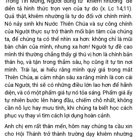
Trong Tin Mừng, Người dùng từ “khiêm nhường” để
diễn tả hình thức trọn vẹn của tự do (x. Lc 14,11).
Quả thật, khiêm nhường là tự do đối với chính mình.
Nó nảy sinh khi Nước Thiên Chúa và sự công chính
của Người thực sự trở thành mối bận tâm của chúng
ta, để chúng ta có thể nhìn xa hơn: không chỉ là mũi
bàn chân của mình, nhưng xa hơn! Người tự đề cao
mình thì thường chẳng thấy gì thú vị hơn là chính bản
thân họ, và tận trong thẳm sâu, họ cũng ít tự tin nơi
mình. Trái lại, ai hiểu rằng mình quý giá trong mắt
Thiên Chúa, ai cảm nhận sâu xa rằng mình là con cái
của Người, thì sẽ có những điều lớn lao hơn để hãnh
diện, và có một phẩm giá tự nó tỏa sáng. Phẩm giá ấy
tự nhiên bước lên hàng đầu, chiếm chỗ nhất, không
cần nỗ lực hay mưu tính, khi chúng ta biết học cách
phục vụ thay vì tìm cách lợi dụng hoàn cảnh.
Anh chị em rất thân mến, hôm nay chúng ta cầu xin
cho Hội Thánh trở thành trường dạy khiêm nhường