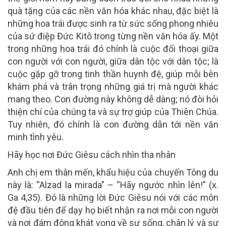
quà tặng của các nền văn hóa khác nhau, đặc biệt là
những hoa trái được sinh ra từ sức sống phong nhiêu
của sứ điệp Đức Kitô trong từng nền văn hóa ấy. Một
trong những hoa trái đó chính là cuộc đối thoại giữa
con người với con người, giữa dân tộc với dân tộc; là
cuộc gặp gỡ trong tinh thần huynh đệ, giúp mỗi bên
khám phá và trân trọng những giá trị mà người khác
mang theo. Con đường này không dễ dàng; nó đòi hỏi
thiện chí của chúng ta và sự trợ giúp của Thiên Chúa.
Tuy nhiên, đó chính là con đường dẫn tới nền văn
minh tình yêu.
Hãy học nơi Đức Giêsu cách nhìn tha nhân
Anh chị em thân mến, khẩu hiệu của chuyến Tông du
này là: “Alzad la mirada” – “Hãy ngước nhìn lên!” (x.
Ga 4,35). Đó là những lời Đức Giêsu nói với các môn
đệ đầu tiên để dạy họ biết nhận ra nơi mỗi con người
và nơi đám đông khát vọng về sự sống, chân lý và sự