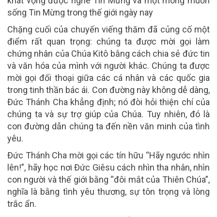
khát vọng được nghe Tin Mừng và một mong muốn
sống Tin Mừng trong thế giới ngày nay
Chặng cuối của chuyến viếng thăm đã củng cố một
điểm rất quan trọng: chúng ta được mời gọi làm
chứng nhân của Chúa Kitô bằng cách chia sẻ đức tin
và văn hóa của mình với người khác. Chúng ta được
mời gọi đối thoại giữa các cá nhân và các quốc gia
trong tinh thần bác ái. Con đường này không dễ dàng,
Đức Thánh Cha khẳng định; nó đòi hỏi thiện chí của
chúng ta và sự trợ giúp của Chúa. Tuy nhiên, đó là
con đường dẫn chúng ta đến nền văn minh của tình
yêu.
Đức Thánh Cha mời gọi các tín hữu “Hãy ngước nhìn
lên!
”
, hãy học nơi Đức Giêsu cách nhìn tha nhân, nhìn
con người và thế giới bằng “đôi mắt của Thiên Chúa”,
nghĩa là bằng tình yêu thương, sự tôn trọng và lòng
trắc ẩn.