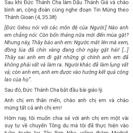
Sau khi Đức Thánh Cha làm Dấu Thánh Giá và chào
bình an, cộng đoàn cùng nghe đoạn Tin Mừng theo
Thánh Gioan (4, 35.38)
[Đức Giêsu nói với các môn đệ của Người:] Nào anh
em chẳng nói: Còn bốn tháng nữa mới đến mùa gặt?
Nhưng này, Thầy bảo anh em: Ngước mắt lên mà xem,
đồng lúa đã chín vàng đang chờ ngày gặt hái! […]
Thầy sai anh em đi gặt những gì chính anh em đã
không phải vất vả làm ra. Người khác đã làm lụng vất
vả; còn anh em, anh em được vào hưởng kết quả công
lao của họ”.
Sau đó, Đức Thánh Cha bắt đầu bài giáo lý.
Anh chị em thân mến, chào anh chị em và chào
mừng tất cả anh chị em!
Hôm nay, tôi muốn chia sẻ với anh chị em một vài
suy tư về chuyến Tông du mà tôi đã thực hiện vào
tuần trước tại Tây Ban Nha, viếng thăm Madrid,