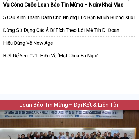
Vụ Công Cuộc Loan Báo Tin Mừng – Ngày Khai Mạc
5 Câu Kinh Thánh Dành Cho Những Lúc Bạn Muốn Buông Xuôi
Đừng Sử Dụng Các Á Bí Tích Theo Lối Mê Tín Dị Đoan
Hiểu Đúng Về New Age
Biết Để Yêu #21: Hiểu Về ‘Một Chúa Ba Ngôi’
Loan Báo Tin Mừng – Đại Kết & Liên Tôn