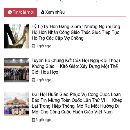
Tin/bài mới
Xem nhiều
Tỷ Lệ Ly Hôn Đang Giảm : Những Người Ủng
Hộ Hôn Nhân Công Giáo Thúc Giục Tiếp Tục
Hỗ Trợ Các Cặp Vợ Chồng
3 giờ ago
Tuyên Bố Chung Kết Của Hội Nghị Đối Thoại
Khổng Giáo – Kitô Giáo: Xây Dựng Một Thế
Giới Hòa Hợp
3 giờ ago
Đại Hội Huấn Giáo Phục Vụ Công Cuộc Loan
Báo Tin Mừng Toàn Quốc Lần Thứ VII – Khép
Lại Trong Hiệp Thông, Mở Ra Một Hướng Đi
Mới Cho Công Cuộc Huấn Giáo Việt Nam
3 giờ ago