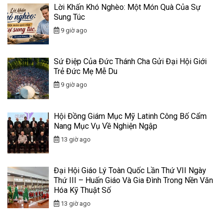
Lời Khấn Khó Nghèo: Một Món Quà Của Sự
Sung Túc
9 giờ ago
Sứ Điệp Của Đức Thánh Cha Gửi Đại Hội Giới
Trẻ Đức Mẹ Mễ Du
9 giờ ago
Hội Đồng Giám Mục Mỹ Latinh Công Bố Cẩm
Nang Mục Vụ Về Nghiện Ngập
13 giờ ago
Đại Hội Giáo Lý Toàn Quốc Lần Thứ VII Ngày
Thứ III – Huấn Giáo Và Gia Đình Trong Nền Văn
Hóa Kỹ Thuật Số
13 giờ ago