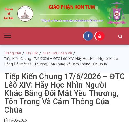
Skip
Skip
to
to
navigation
content
Giáo Phận Kon
Primary
Tum
Menu
Trang Chủ
Tin Tức
Giáo Hội Hoàn Vũ
Tiếp Kiến Chung 17/6/2026 – ĐTC Lêô XIV: Hãy Học Nhìn Người Khác
Bằng Đôi Mắt Yêu Thương, Tôn Trọng Và Cảm Thông Của Chúa
Tiếp Kiến Chung 17/6/2026 – ĐTC
Lêô XIV: Hãy Học Nhìn Người
Khác Bằng Đôi Mắt Yêu Thương,
Tôn Trọng Và Cảm Thông Của
Chúa
17-06-2026