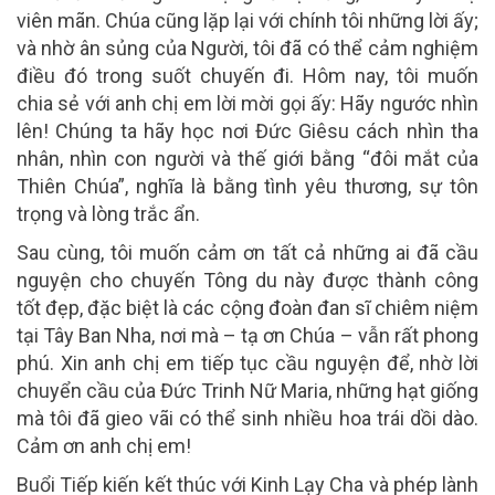
viên mãn. Chúa cũng lặp lại với chính tôi những lời ấy;
và nhờ ân sủng của Người, tôi đã có thể cảm nghiệm
điều đó trong suốt chuyến đi. Hôm nay, tôi muốn
chia sẻ với anh chị em lời mời gọi ấy: Hãy ngước nhìn
lên! Chúng ta hãy học nơi Đức Giêsu cách nhìn tha
nhân, nhìn con người và thế giới bằng “đôi mắt của
Thiên Chúa”, nghĩa là bằng tình yêu thương, sự tôn
trọng và lòng trắc ẩn.
Sau cùng, tôi muốn cảm ơn tất cả những ai đã cầu
nguyện cho chuyến Tông du này được thành công
tốt đẹp, đặc biệt là các cộng đoàn đan sĩ chiêm niệm
tại Tây Ban Nha, nơi mà – tạ ơn Chúa – vẫn rất phong
phú. Xin anh chị em tiếp tục cầu nguyện để, nhờ lời
chuyển cầu của Đức Trinh Nữ Maria, những hạt giống
mà tôi đã gieo vãi có thể sinh nhiều hoa trái dồi dào.
Cảm ơn anh chị em!
Buổi Tiếp kiến kết thúc với Kinh Lạy Cha và phép lành