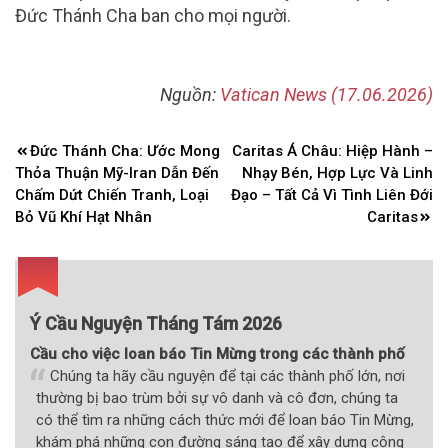
Đức Thánh Cha ban cho mọi người.
Nguồn:
Vatican News (17.06.2026)
Điều
Đức Thánh Cha: Ước Mong
Caritas Á Châu: Hiệp Hành –
hướng
Thỏa Thuận Mỹ-Iran Dẫn Đến
Nhạy Bén, Hợp Lực Và Linh
bài
Chấm Dứt Chiến Tranh, Loại
Đạo – Tất Cả Vì Tình Liên Đới
Bỏ Vũ Khí Hạt Nhân
Caritas
viết
Ý Cầu Nguyện Tháng Tám 2026
Cầu cho việc loan báo Tin Mừng trong các thành phố
Chúng ta hãy cầu nguyện để tại các thành phố lớn, nơi
thường bị bao trùm bởi sự vô danh và cô đơn, chúng ta
có thể tìm ra những cách thức mới để loan báo Tin Mừng,
khám phá những con đường sáng tạo để xây dựng cộng