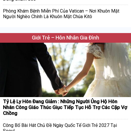
Phòng Khám Bệnh Miễn Phí Của Vatican – Nơi Khuôn Mặt
Người Nghèo Chính Là Khuôn Mặt Chúa Kitô
Giới Trẻ – Hôn Nhân Gia Đình
Tỷ Lệ Ly Hôn Đang Giảm : Những Người Ủng Hộ Hôn
Nhân Công Giáo Thúc Giục Tiếp Tục Hỗ Trợ Các Cặp Vợ
Chồng
Công Bố Bài Hát Chủ Đề Ngày Quốc Tế Giới Trẻ 2027 Tại
Seoul