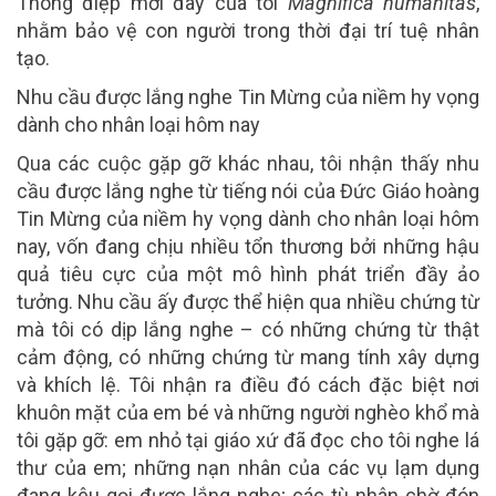
Thông điệp mới đây của tôi
Magnifica humanitas
,
nhằm bảo vệ con người trong thời đại trí tuệ nhân
tạo.
Nhu cầu được lắng nghe Tin Mừng của niềm hy vọng
dành cho nhân loại hôm nay
Qua các cuộc gặp gỡ khác nhau, tôi nhận thấy nhu
cầu được lắng nghe từ tiếng nói của Đức Giáo hoàng
Tin Mừng của niềm hy vọng dành cho nhân loại hôm
nay, vốn đang chịu nhiều tổn thương bởi những hậu
quả tiêu cực của một mô hình phát triển đầy ảo
tưởng. Nhu cầu ấy được thể hiện qua nhiều chứng từ
mà tôi có dịp lắng nghe – có những chứng từ thật
cảm động, có những chứng từ mang tính xây dựng
và khích lệ. Tôi nhận ra điều đó cách đặc biệt nơi
khuôn mặt của em bé và những người nghèo khổ mà
tôi gặp gỡ: em nhỏ tại giáo xứ đã đọc cho tôi nghe lá
thư của em; những nạn nhân của các vụ lạm dụng
đang kêu gọi được lắng nghe; các tù nhân chờ đón