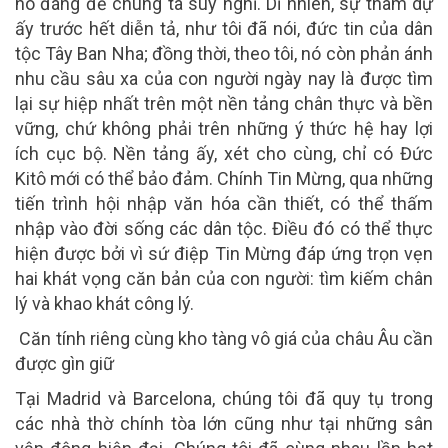
nó đáng để chúng ta suy nghĩ. Dĩ nhiên, sự tham dự
ấy trước hết diễn tả, như tôi đã nói, đức tin của dân
tộc Tây Ban Nha; đồng thời, theo tôi, nó còn phản ánh
nhu cầu sâu xa của con người ngày nay là được tìm
lại sự hiệp nhất trên một nền tảng chân thực và bền
vững, chứ không phải trên những ý thức hệ hay lợi
ích cục bộ. Nền tảng ấy, xét cho cùng, chỉ có Đức
Kitô mới có thể bảo đảm. Chính Tin Mừng, qua những
tiến trình hội nhập văn hóa cần thiết, có thể thấm
nhập vào đời sống các dân tộc. Điều đó có thể thực
hiện được bởi vì sứ điệp Tin Mừng đáp ứng trọn vẹn
hai khát vọng căn bản của con người: tìm kiếm chân
lý và khao khát công lý.
Căn tính riêng cùng kho tàng vô giá của châu Âu cần
được gìn giữ
Tại Madrid và Barcelona, chúng tôi đã quy tụ trong
các nhà thờ chính tòa lớn cũng như tại những sân