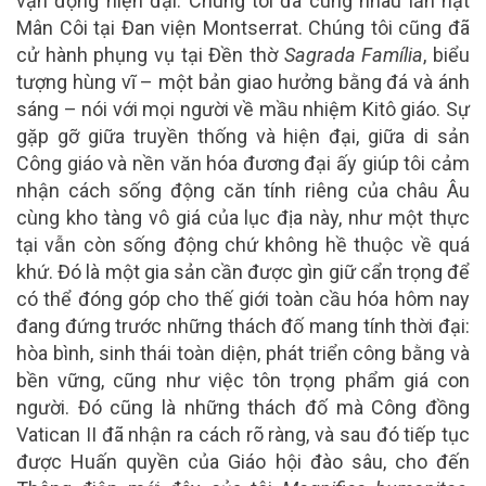
vận động hiện đại. Chúng tôi đã cùng nhau lần hạt
Mân Côi tại Đan viện Montserrat. Chúng tôi cũng đã
cử hành phụng vụ tại Đền thờ
Sagrada Família
, biểu
tượng hùng vĩ – một bản giao hưởng bằng đá và ánh
sáng – nói với mọi người về mầu nhiệm Kitô giáo. Sự
gặp gỡ giữa truyền thống và hiện đại, giữa di sản
Công giáo và nền văn hóa đương đại ấy giúp tôi cảm
nhận cách sống động căn tính riêng của châu Âu
cùng kho tàng vô giá của lục địa này, như một thực
tại vẫn còn sống động chứ không hề thuộc về quá
khứ. Đó là một gia sản cần được gìn giữ cẩn trọng để
có thể đóng góp cho thế giới toàn cầu hóa hôm nay
đang đứng trước những thách đố mang tính thời đại:
hòa bình, sinh thái toàn diện, phát triển công bằng và
bền vững, cũng như việc tôn trọng phẩm giá con
người. Đó cũng là những thách đố mà Công đồng
Vatican II đã nhận ra cách rõ ràng, và sau đó tiếp tục
được Huấn quyền của Giáo hội đào sâu, cho đến