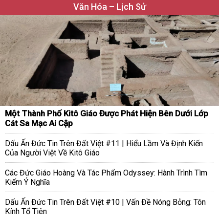
Văn Hóa – Lịch Sử
Một Thành Phố Kitô Giáo Được Phát Hiện Bên Dưới Lớp
Cát Sa Mạc Ai Cập
Dấu Ấn Đức Tin Trên Đất Việt #11 | Hiểu Lầm Và Định Kiến
Của Người Việt Về Kitô Giáo
Các Đức Giáo Hoàng Và Tác Phẩm Odyssey: Hành Trình Tìm
Kiếm Ý Nghĩa
Dấu Ấn Đức Tin Trên Đất Việt #10 | Vấn Đề Nóng Bỏng: Tôn
Kính Tổ Tiên