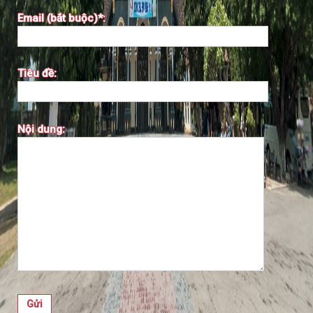
Email (bắt buộc)*:
Tiêu đề:
Nội dung: