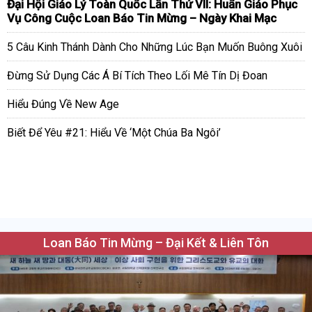
Đại Hội Giáo Lý Toàn Quốc Lần Thứ VII: Huấn Giáo Phục
Vụ Công Cuộc Loan Báo Tin Mừng – Ngày Khai Mạc
5 Câu Kinh Thánh Dành Cho Những Lúc Bạn Muốn Buông Xuôi
Đừng Sử Dụng Các Á Bí Tích Theo Lối Mê Tín Dị Đoan
Hiểu Đúng Về New Age
Biết Để Yêu #21: Hiểu Về ‘Một Chúa Ba Ngôi’
Loan Báo Tin Mừng – Đại Kết & Liên Tôn