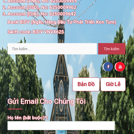
Account (VNĐ), No: 6250009959
Account (USD), No: 6250009962
Account (EUR), No: 6250009642
Bank BIDV (Ngân Hàng Đầu Tư Phát Triển Kon Tum)
Swift code:
BIDV VNVX625
Tìm
kiếm
cho:
Bản Đồ
Giờ Lễ
Gửi Email Cho Chúng Tôi
Họ tên (bắt buộc)*: