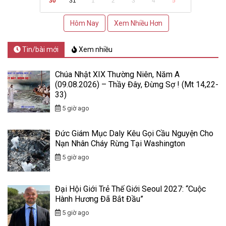
30
31
1
2
3
4
5
Hôm Nay
Xem Nhiều Hơn
Tin/bài mới
Xem nhiều
Chúa Nhật XIX Thường Niên, Năm A
(09.08.2026) – Thầy Đây, Đừng Sợ ! (Mt 14,22-
33)
5 giờ ago
Đức Giám Mục Daly Kêu Gọi Cầu Nguyện Cho
Nạn Nhân Cháy Rừng Tại Washington
5 giờ ago
Đại Hội Giới Trẻ Thế Giới Seoul 2027: “Cuộc
Hành Hương Đã Bắt Đầu”
5 giờ ago