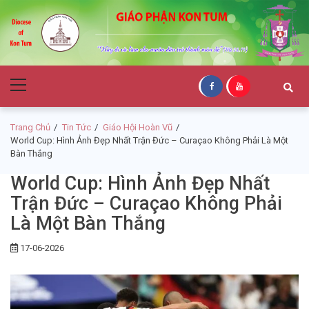
Skip
Skip
to
to
navigation
content
Giáo Phận Kon
Primary
Tum
Menu
Trang Chủ
Tin Tức
Giáo Hội Hoàn Vũ
World Cup: Hình Ảnh Đẹp Nhất Trận Đức – Curaçao Không Phải Là Một
Bàn Thắng
World Cup: Hình Ảnh Đẹp Nhất
Trận Đức – Curaçao Không Phải
Là Một Bàn Thắng
17-06-2026