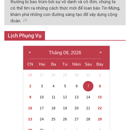
thường bị bao trùm bởi sự vô danh và cô đơn, chúng ta
có thể tìm ra những cách thức mới để loan báo Tin Mừng,
khám phá những con đường sáng tạo để xây dựng cộng
đoàn.
Lịch Phụng Vụ
Tháng 08, 2026
CN
Hai
Ba
Tư
Năm
Sáu
Bảy
26
27
28
29
30
31
1
2
3
4
5
6
7
8
9
10
11
12
13
14
15
16
17
18
19
20
21
22
23
24
25
26
27
28
29