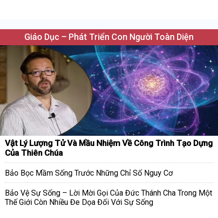
Giáo Dục – Phát Triển Con Người Toàn Diện
Vật Lý Lượng Tử Và Mầu Nhiệm Về Công Trình Tạo Dựng
Của Thiên Chúa
Bảo Bọc Mầm Sống Trước Những Chỉ Số Nguy Cơ
Bảo Vệ Sự Sống – Lời Mời Gọi Của Đức Thánh Cha Trong Một
Thế Giới Còn Nhiều Đe Dọa Đối Với Sự Sống