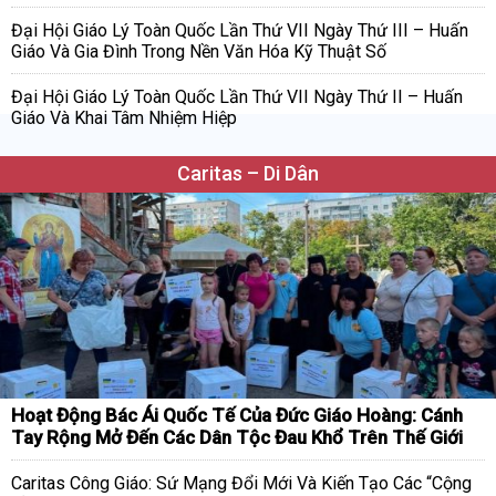
Đại Hội Giáo Lý Toàn Quốc Lần Thứ VII Ngày Thứ III – Huấn
Giáo Và Gia Đình Trong Nền Văn Hóa Kỹ Thuật Số
Đại Hội Giáo Lý Toàn Quốc Lần Thứ VII Ngày Thứ II – Huấn
Giáo Và Khai Tâm Nhiệm Hiệp
Caritas – Di Dân
Hoạt Động Bác Ái Quốc Tế Của Đức Giáo Hoàng: Cánh
Tay Rộng Mở Đến Các Dân Tộc Đau Khổ Trên Thế Giới
Caritas Công Giáo: Sứ Mạng Đổi Mới Và Kiến Tạo Các “Cộng