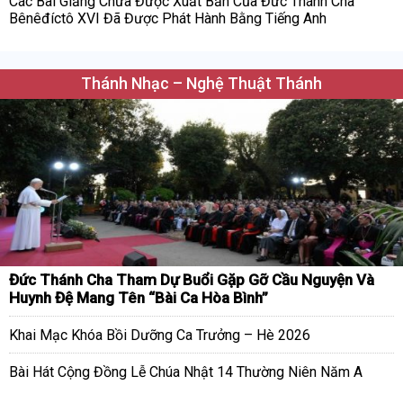
Các Bài Giảng Chưa Được Xuất Bản Của Đức Thánh Cha
Bênêđíctô XVI Đã Được Phát Hành Bằng Tiếng Anh
Thánh Nhạc – Nghệ Thuật Thánh
Đức Thánh Cha Tham Dự Buổi Gặp Gỡ Cầu Nguyện Và
Huynh Đệ Mang Tên “Bài Ca Hòa Bình”
Khai Mạc Khóa Bồi Dưỡng Ca Trưởng – Hè 2026
Bài Hát Cộng Đồng Lễ Chúa Nhật 14 Thường Niên Năm A