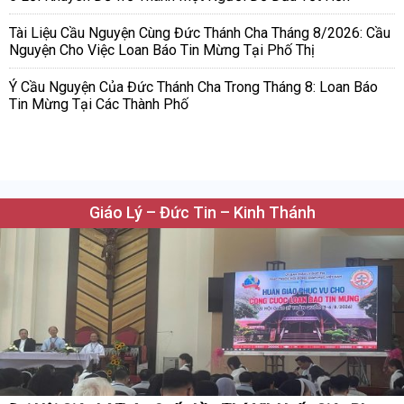
Tài Liệu Cầu Nguyện Cùng Đức Thánh Cha Tháng 8/2026: Cầu
Nguyện Cho Việc Loan Báo Tin Mừng Tại Phố Thị
Ý Cầu Nguyện Của Đức Thánh Cha Trong Tháng 8: Loan Báo
Tin Mừng Tại Các Thành Phố
Giáo Lý – Đức Tin – Kinh Thánh