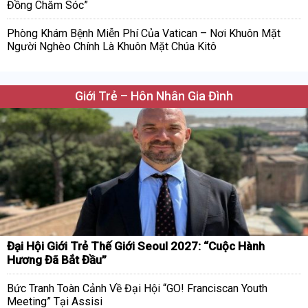
Đồng Chăm Sóc”
Phòng Khám Bệnh Miễn Phí Của Vatican – Nơi Khuôn Mặt
Người Nghèo Chính Là Khuôn Mặt Chúa Kitô
Giới Trẻ – Hôn Nhân Gia Đình
Đại Hội Giới Trẻ Thế Giới Seoul 2027: “Cuộc Hành
Hương Đã Bắt Đầu”
Bức Tranh Toàn Cảnh Về Đại Hội “GO! Franciscan Youth
Meeting” Tại Assisi