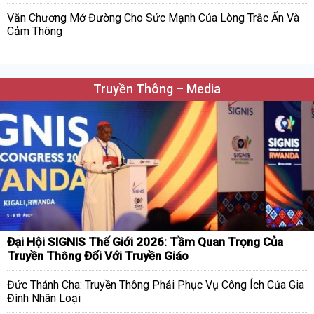
Văn Chương Mở Đường Cho Sức Mạnh Của Lòng Trắc Ẩn Và
Cảm Thông
Truyền Thông – Media
Đại Hội SIGNIS Thế Giới 2026: Tầm Quan Trọng Của
Truyền Thông Đối Với Truyền Giáo
Đức Thánh Cha: Truyền Thông Phải Phục Vụ Công Ích Của Gia
Đình Nhân Loại