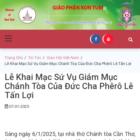
Skip
Skip
to
to
navigation
content
Giáo Phận Kon
Primary
Tum
Menu
Trang Chủ
Tin Tức
Giáo Hội Việt Nam
Lễ Khai Mạc Sứ Vụ Giám Mục Chánh Tòa Của Đức Cha Phêrô Lê Tấn Lợi
Lễ Khai Mạc Sứ Vụ Giám Mục
Chánh Tòa Của Đức Cha Phêrô Lê
Tấn Lợi
07-01-2025
Sáng ngày 6/1/2025, tại nhà thờ Chánh tòa Cần Thơ,