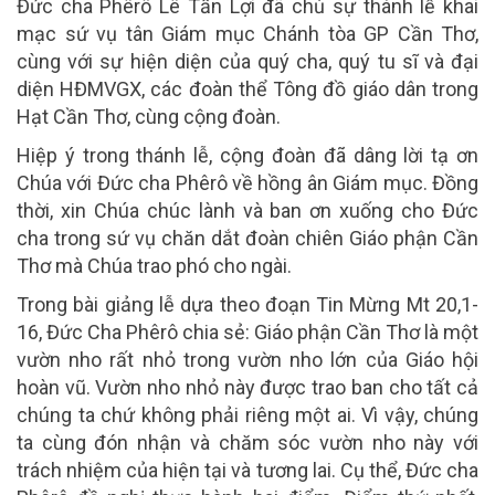
Đức cha Phêrô Lê Tấn Lợi đã chủ sự thánh lễ khai
mạc sứ vụ tân Giám mục Chánh tòa GP Cần Thơ,
cùng với sự hiện diện của quý cha, quý tu sĩ và đại
diện HĐMVGX, các đoàn thể Tông đồ giáo dân trong
Hạt Cần Thơ, cùng cộng đoàn.
Hiệp ý trong thánh lễ, cộng đoàn đã dâng lời tạ ơn
Chúa với Đức cha Phêrô về hồng ân Giám mục. Đồng
thời, xin Chúa chúc lành và ban ơn xuống cho Đức
cha trong sứ vụ chăn dắt đoàn chiên Giáo phận Cần
Thơ mà Chúa trao phó cho ngài.
Trong bài giảng lễ dựa theo đoạn Tin Mừng Mt 20,1-
16, Đức Cha Phêrô chia sẻ: Giáo phận Cần Thơ là một
vườn nho rất nhỏ trong vườn nho lớn của Giáo hội
hoàn vũ. Vườn nho nhỏ này được trao ban cho
tất cả
chúng ta
chứ không phải riêng một ai. Vì vậy, chúng
ta cùng đón nhận và chăm sóc vườn nho này với
trách nhiệm của hiện tại và tương lai. Cụ thể, Đức cha