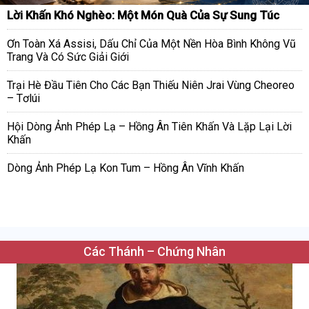
Lời Khấn Khó Nghèo: Một Món Quà Của Sự Sung Túc
Ơn Toàn Xá Assisi, Dấu Chỉ Của Một Nền Hòa Bình Không Vũ
Trang Và Có Sức Giải Giới
Trại Hè Đầu Tiên Cho Các Bạn Thiếu Niên Jrai Vùng Cheoreo
– Tơlúi
Hội Dòng Ảnh Phép Lạ – Hồng Ân Tiên Khấn Và Lặp Lại Lời
Khấn
Dòng Ảnh Phép Lạ Kon Tum – Hồng Ân Vĩnh Khấn
Các Thánh – Chứng Nhân