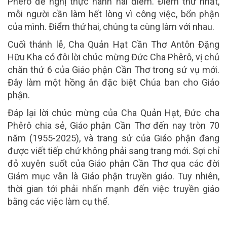
Phêrô đề nghị thực hành hai điểm. Điểm thứ nhất,
mỗi người cần
làm hết lòng
vì công việc, bổn phận
của mình. Điểm thứ hai, chúng ta cùng
làm với nhau.
Cuối thánh lễ, Cha Quản Hạt Cần Thơ Antôn Đặng
Hữu Kha có đôi lời chúc mừng Đức Cha Phêrô, vị chủ
chăn thứ 6 của Giáo phận Cần Thơ trong sứ vụ mới.
Đây làm một hồng ân đặc biệt Chúa ban cho Giáo
phận.
Đáp lại lời chúc mừng của Cha Quản Hạt, Đức cha
Phêrô chia sẻ, Giáo phận Cần Thơ đến nay tròn 70
năm (1955-2025), và trang sử của Giáo phận đang
được viết tiếp chứ không phải sang trang mới. Sợi chỉ
đỏ xuyên suốt của Giáo phận Cần Thơ qua các đời
Giám mục vẫn là Giáo phận truyền giáo. Tuy nhiên,
thời gian tới phải nhấn mạnh đến việc truyền giáo
bằng các việc làm cụ thể.