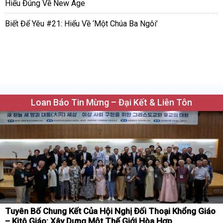
Hiểu Đúng Về New Age
Biết Để Yêu #21: Hiểu Về ‘Một Chúa Ba Ngôi’
Loan Báo Tin Mừng – Đại Kết & Liên Tôn
Tuyên Bố Chung Kết Của Hội Nghị Đối Thoại Khổng Giáo
– Kitô Giáo: Xây Dựng Một Thế Giới Hòa Hợp