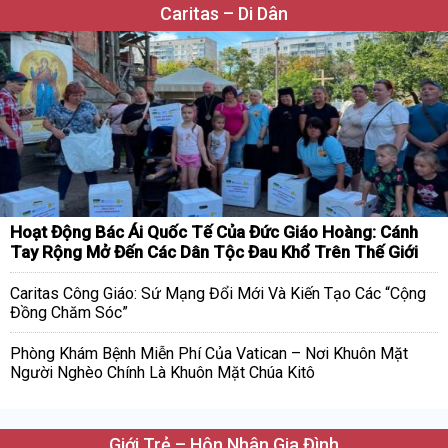
Caritas – Di Dân
Hoạt Động Bác Ái Quốc Tế Của Đức Giáo Hoàng: Cánh
Tay Rộng Mở Đến Các Dân Tộc Đau Khổ Trên Thế Giới
Caritas Công Giáo: Sứ Mạng Đổi Mới Và Kiến Tạo Các “Cộng
Đồng Chăm Sóc”
Phòng Khám Bệnh Miễn Phí Của Vatican – Nơi Khuôn Mặt
Người Nghèo Chính Là Khuôn Mặt Chúa Kitô
Giới Trẻ – Hôn Nhân Gia Đình