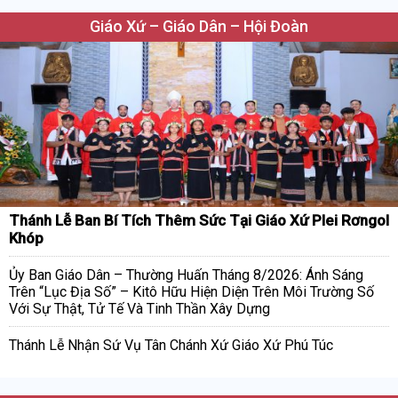
Giáo Xứ – Giáo Dân – Hội Đoàn
Thánh Lễ Ban Bí Tích Thêm Sức Tại Giáo Xứ Plei Rơngol
Khóp
Ủy Ban Giáo Dân – Thường Huấn Tháng 8/2026: Ánh Sáng
Trên “Lục Địa Số” – Kitô Hữu Hiện Diện Trên Môi Trường Số
Với Sự Thật, Tử Tế Và Tinh Thần Xây Dựng
Thánh Lễ Nhận Sứ Vụ Tân Chánh Xứ Giáo Xứ Phú Túc