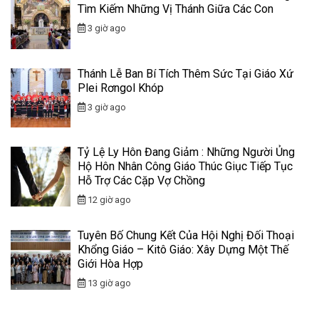
Tìm Kiếm Những Vị Thánh Giữa Các Con
3 giờ ago
Thánh Lễ Ban Bí Tích Thêm Sức Tại Giáo Xứ
Plei Rơngol Khóp
3 giờ ago
Tỷ Lệ Ly Hôn Đang Giảm : Những Người Ủng
Hộ Hôn Nhân Công Giáo Thúc Giục Tiếp Tục
Hỗ Trợ Các Cặp Vợ Chồng
12 giờ ago
Tuyên Bố Chung Kết Của Hội Nghị Đối Thoại
Khổng Giáo – Kitô Giáo: Xây Dựng Một Thế
Giới Hòa Hợp
13 giờ ago