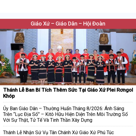
Giáo Xứ – Giáo Dân – Hội Đoàn
Thánh Lễ Ban Bí Tích Thêm Sức Tại Giáo Xứ Plei Rơngol
Khóp
Ủy Ban Giáo Dân – Thường Huấn Tháng 8/2026: Ánh Sáng
Trên “Lục Địa Số” – Kitô Hữu Hiện Diện Trên Môi Trường Số
Với Sự Thật, Tử Tế Và Tinh Thần Xây Dựng
Thánh Lễ Nhận Sứ Vụ Tân Chánh Xứ Giáo Xứ Phú Túc