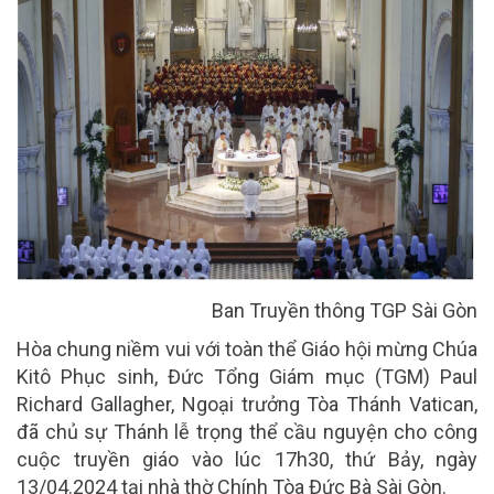
Ban Truyền thông TGP Sài Gòn
Hòa chung niềm vui với toàn thể Giáo hội mừng Chúa
Kitô Phục sinh, Đức Tổng Giám mục (TGM) Paul
Richard Gallagher, Ngoại trưởng Tòa Thánh Vatican,
đã chủ sự Thánh lễ trọng thể cầu nguyện cho công
cuộc truyền giáo vào lúc 17h30, thứ Bảy, ngày
13/04.2024 tại nhà thờ Chính Tòa Đức Bà Sài Gòn.