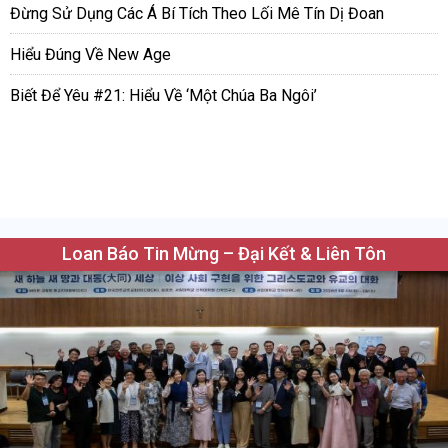
Đừng Sử Dụng Các Á Bí Tích Theo Lối Mê Tín Dị Đoan
Hiểu Đúng Về New Age
Biết Để Yêu #21: Hiểu Về ‘Một Chúa Ba Ngôi’
Loan Báo Tin Mừng – Đại Kết & Liên Tôn