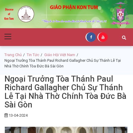
Skip
Skip
to
to
navigation
content
Giáo Phận Kon
Primary
Tum
Menu
Trang Chủ
Tin Tức
Giáo Hội Việt Nam
Ngoại Trưởng Tòa Thánh Paul Richard Gallagher Chủ Sự Thánh Lễ Tại
Nhà Thờ Chính Tòa Đức Bà Sài Gòn
Ngoại Trưởng Tòa Thánh Paul
Richard Gallagher Chủ Sự Thánh
Lễ Tại Nhà Thờ Chính Tòa Đức Bà
Sài Gòn
13-04-2024