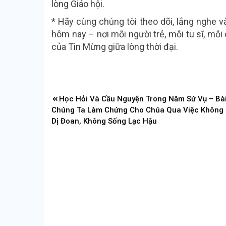
lòng Giáo hội.
* Hãy cùng chúng tôi theo dõi, lắng nghe 
hôm nay – nơi mỗi người trẻ, mỗi tu sĩ, m
của Tin Mừng giữa lòng thời đại.
Điều
Học Hỏi Và Cầu Nguyện Trong Năm Sứ Vụ – Bài
hướng
Chúng Ta Làm Chứng Cho Chúa Qua Việc Không 
bài
Dị Đoan, Không Sống Lạc Hậu
viết