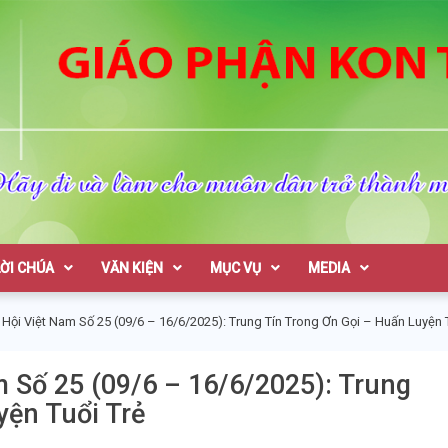
on Tum
LỜI CHÚA
VĂN KIỆN
MỤC VỤ
MEDIA
Hội Việt Nam Số 25 (09/6 – 16/6/2025): Trung Tín Trong Ơn Gọi – Huấn Luyện T
m Số 25 (09/6 – 16/6/2025): Trung
yện Tuổi Trẻ