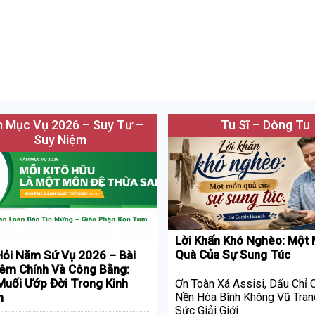
 Mục Vụ 2026 – Suy Tư –
Tu Sĩ – Dòng Tu
Suy Niệm
Lời Khấn Khó Nghèo: Một
Quà Của Sự Sung Túc
ỏi Năm Sứ Vụ 2026 – Bài
iêm Chính Và Công Bằng:
uối Ướp Đời Trong Kinh
Ơn Toàn Xá Assisi, Dấu Chỉ
h
Nền Hòa Bình Không Vũ Tran
Sức Giải Giới