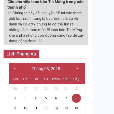
Cầu cho việc loan báo Tin Mừng trong các
thành phố
Chúng ta hãy cầu nguyện để tại các thành
phố lớn, nơi thường bị bao trùm bởi sự vô
danh và cô đơn, chúng ta có thể tìm ra
những cách thức mới để loan báo Tin Mừng,
khám phá những con đường sáng tạo để xây
dựng cộng đoàn.
Lịch Phụng Vụ
Tháng 08, 2026
CN
Hai
Ba
Tư
Năm
Sáu
Bảy
26
27
28
29
30
31
1
2
3
4
5
6
7
8
9
10
11
12
13
14
15