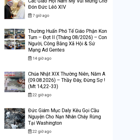
Các Giáo Hội Nam Mỹ Vui Mừng Chờ
Đón Đức Lêô XIV
7 giờ ago
Thường Huấn Phó Tế Giáo Phận Kon
Tum – Đợt II (Tháng 08/2026) – Con
Người, Công Bằng Xã Hội & Sứ
Mạng Ad Gentes
14 giờ ago
Chúa Nhật XIX Thường Niên, Năm A
(09.08.2026) – Thầy Đây, Đừng Sợ !
(Mt 14,22-33)
22 giờ ago
Đức Giám Mục Daly Kêu Gọi Cầu
Nguyện Cho Nạn Nhân Cháy Rừng
Tại Washington
22 giờ ago