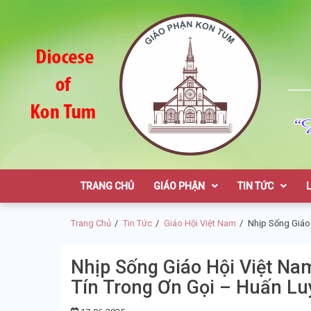
Skip
Skip
to
to
navigation
content
Giáo Phận K
TRANG CHỦ
GIÁO PHẬN
TIN TỨC
Trang Chủ
Tin Tức
Giáo Hội Việt Nam
Nhịp Sống Giáo 
Nhịp Sống Giáo Hội Việt Na
Tín Trong Ơn Gọi – Huấn Lu