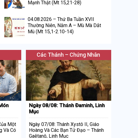
Mạnh Thật (Mt 15,21-28)
04.08.2026 – Thứ Ba Tuần XVII
Thường Niên, Năm A – Mù Mà Dắt
Mù (Mt 15,1-2.10-14)
Các Thánh – Chứng Nhân
 Món
Ngày 08/08: Thánh Đaminh, Linh
Mục
 Của Một
Ngày 07/08: Thánh Xystô II, Giáo
g Và Có
Hoàng Và Các Bạn Tử Đạo – Thánh
Gaêtanô, Linh Mục