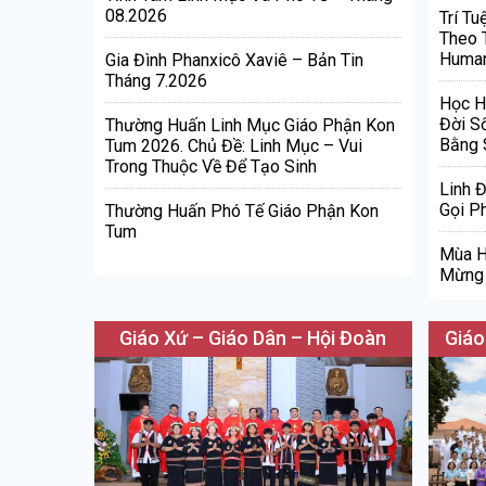
08.2026
Trí Tu
Theo 
Human
Gia Đình Phanxicô Xaviê – Bản Tin
Tháng 7.2026
Học H
Đời S
Thường Huấn Linh Mục Giáo Phận Kon
Bằng 
Tum 2026. Chủ Đề: Linh Mục – Vui
Trong Thuộc Về Để Tạo Sinh
Linh 
Gọi Ph
Thường Huấn Phó Tế Giáo Phận Kon
Tum
Mùa H
Mừng 
Giáo Xứ – Giáo Dân – Hội Đoàn
Giáo