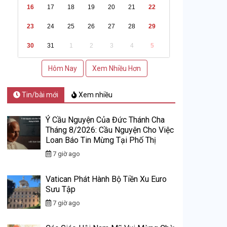
16
17
18
19
20
21
22
23
24
25
26
27
28
29
30
31
1
2
3
4
5
Hôm Nay
Xem Nhiều Hơn
Tin/bài mới
Xem nhiều
Ý Cầu Nguyện Của Đức Thánh Cha
Tháng 8/2026: Cầu Nguyện Cho Việc
Loan Báo Tin Mừng Tại Phố Thị
7 giờ ago
Vatican Phát Hành Bộ Tiền Xu Euro
Sưu Tập
7 giờ ago