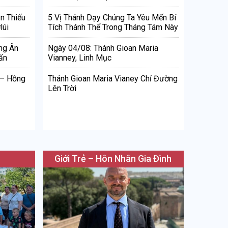
n Thiếu
5 Vị Thánh Dạy Chúng Ta Yêu Mến Bí
lúi
Tích Thánh Thể Trong Tháng Tám Này
ng Ân
Ngày 04/08: Thánh Gioan Maria
ấn
Vianney, Linh Mục
 – Hồng
Thánh Gioan Maria Vianey Chỉ Đường
Lên Trời
Giới Trẻ – Hôn Nhân Gia Đình