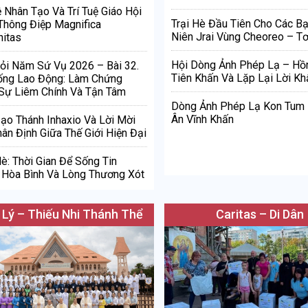
ệ Nhân Tạo Và Trí Tuệ Giáo Hội
Trại Hè Đầu Tiên Cho Các Bạ
Thông Điệp Magnifica
Niên Jrai Vùng Cheoreo – Tơ
itas
Hội Dòng Ảnh Phép Lạ – Hồ
ỏi Năm Sứ Vụ 2026 – Bài 32.
Tiên Khấn Và Lặp Lại Lời Kh
ống Lao Động: Làm Chứng
Sự Liêm Chính Và Tận Tâm
Dòng Ảnh Phép Lạ Kon Tum
Ân Vĩnh Khấn
Đạo Thánh Inhaxio Và Lời Mời
ân Định Giữa Thế Giới Hiện Đại
è: Thời Gian Để Sống Tin
Hòa Bình Và Lòng Thương Xót
 Lý – Thiếu Nhi Thánh Thể
Caritas – Di Dân