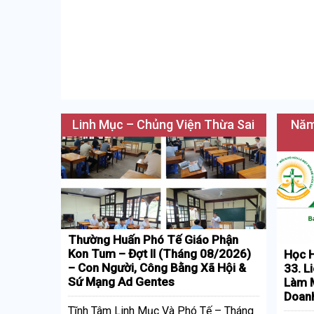
Linh Mục – Chủng Viện Thừa Sai
Năm
Thường Huấn Phó Tế Giáo Phận
Kon Tum – Đợt II (Tháng 08/2026)
Học H
– Con Người, Công Bằng Xã Hội &
33. L
Sứ Mạng Ad Gentes
Làm M
Doan
Tĩnh Tâm Linh Mục Và Phó Tế – Tháng