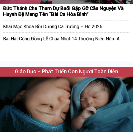
Đức Thánh Cha Tham Dự Buổi Gặp Gỡ Cầu Nguyện Và
Huynh Đệ Mang Tên “Bài Ca Hòa Bình”
Khai Mạc Khóa Bồi Dưỡng Ca Trưởng – Hè 2026
Bài Hát Cộng Đồng Lễ Chúa Nhật 14 Thường Niên Năm A
Giáo Dục – Phát Triển Con Người Toàn Diện