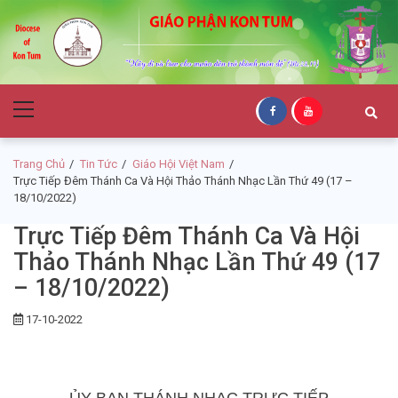
Skip
Skip
to
to
navigation
content
Giáo Phận Kon
Primary
Tum
Menu
Trang Chủ
Tin Tức
Giáo Hội Việt Nam
Trực Tiếp Đêm Thánh Ca Và Hội Thảo Thánh Nhạc Lần Thứ 49 (17 –
18/10/2022)
Trực Tiếp Đêm Thánh Ca Và Hội
Thảo Thánh Nhạc Lần Thứ 49 (17
– 18/10/2022)
17-10-2022
ỦY BAN THÁNH NHẠC
TRỰC TIẾP