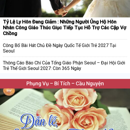
Tỷ Lệ Ly Hôn Đang Giảm : Những Người Ủng Hộ Hôn
Nhân Công Giáo Thúc Giục Tiếp Tục Hỗ Trợ Các Cặp Vợ
Chồng
Công Bố Bài Hát Chủ Đề Ngày Quốc Tế Giới Trẻ 2027 Tại
Seoul
Thông Cáo Báo Chí Của Tổng Giáo Phận Seoul – Đại Hội Giới
Trẻ Thế Giới Seoul 2027: Còn 365 Ngày
Phụng Vụ – Bí Tích – Cầu Nguyện