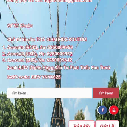
Đóng góp bài viết:
ttgpkontum@gmail.com
Số Tài Khoản
:
Chủ tài khoản:
TOA GIAM MUC KONTUM
Account (VNĐ), No: 6250009959
Account (USD), No: 6250009962
Account (EUR), No: 6250009642
Bank BIDV (Ngân Hàng Đầu Tư Phát Triển Kon Tum)
Swift code:
BIDV VNVX625
Tìm
kiếm
cho:
Bản Đồ
Giờ Lễ