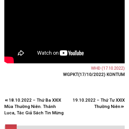
WHĐ (17.10.2022)
WGPKT(17/10/2022) KONTUM
Điều
18.10.2022 – Thứ Ba XXIX
19.10.2022 – Thứ Tư XXIX
hướng
Mùa Thường Niên. Thánh
Thường Niên
bài
Luca, Tác Giả Sách Tin Mừng
viết