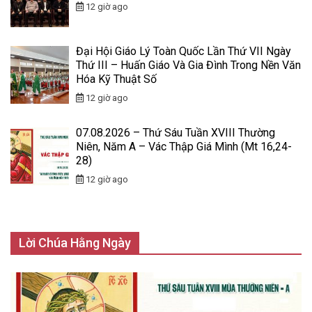
12 giờ ago
Đại Hội Giáo Lý Toàn Quốc Lần Thứ VII Ngày
Thứ III – Huấn Giáo Và Gia Đình Trong Nền Văn
Hóa Kỹ Thuật Số
12 giờ ago
07.08.2026 – Thứ Sáu Tuần XVIII Thường
Niên, Năm A – Vác Thập Giá Mình (Mt 16,24-
28)
12 giờ ago
Lời Chúa Hằng Ngày