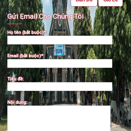
Gửi Email Cho Chúng Tôi
Họ tên (bắt buộc)*:
Email (bắt buộc)*:
Tiêu đề:
Nội dung: