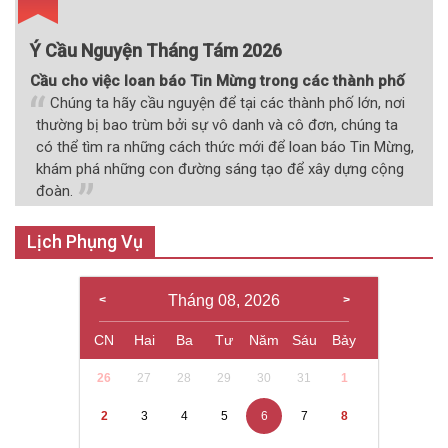
Ý Cầu Nguyện Tháng Tám 2026
Cầu cho việc loan báo Tin Mừng trong các thành phố
Chúng ta hãy cầu nguyện để tại các thành phố lớn, nơi
thường bị bao trùm bởi sự vô danh và cô đơn, chúng ta
có thể tìm ra những cách thức mới để loan báo Tin Mừng,
khám phá những con đường sáng tạo để xây dựng cộng
đoàn.
Lịch Phụng Vụ
Tháng 08, 2026
CN
Hai
Ba
Tư
Năm
Sáu
Bảy
26
27
28
29
30
31
1
2
3
4
5
6
7
8