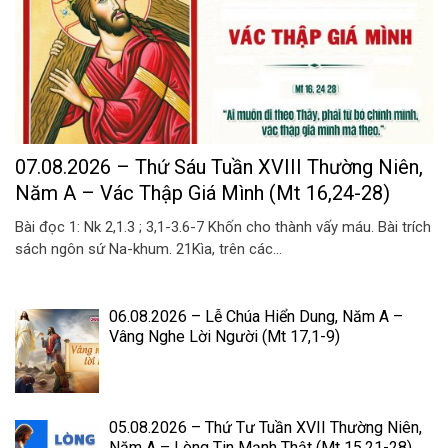
07.08.2026 – Thứ Sáu Tuần XVIII Thường Niên,
Năm A – Vác Thập Giá Mình (Mt 16,24-28)
Bài đọc 1: Nk 2,1.3 ; 3,1-3.6-7 Khốn cho thành vấy máu. Bài trích
sách ngôn sứ Na-khum. 21Kìa, trên các...
06.08.2026 – Lễ Chúa Hiển Dung, Năm A –
Vâng Nghe Lời Người (Mt 17,1-9)
05.08.2026 – Thứ Tư Tuần XVII Thường Niên,
Năm A – Lòng Tin Mạnh Thật (Mt 15,21-28)