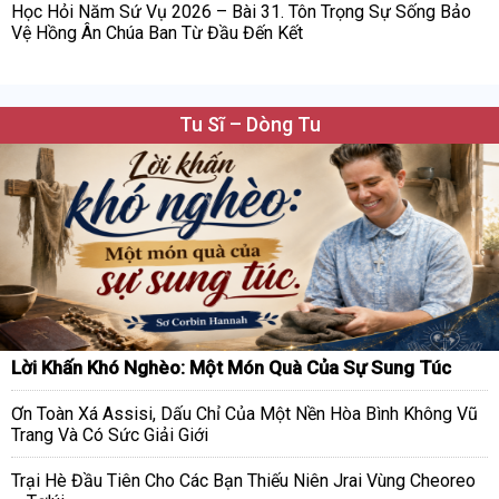
Học Hỏi Năm Sứ Vụ 2026 – Bài 31. Tôn Trọng Sự Sống Bảo
Vệ Hồng Ân Chúa Ban Từ Đầu Đến Kết
Tu Sĩ – Dòng Tu
Lời Khấn Khó Nghèo: Một Món Quà Của Sự Sung Túc
Ơn Toàn Xá Assisi, Dấu Chỉ Của Một Nền Hòa Bình Không Vũ
Trang Và Có Sức Giải Giới
Trại Hè Đầu Tiên Cho Các Bạn Thiếu Niên Jrai Vùng Cheoreo