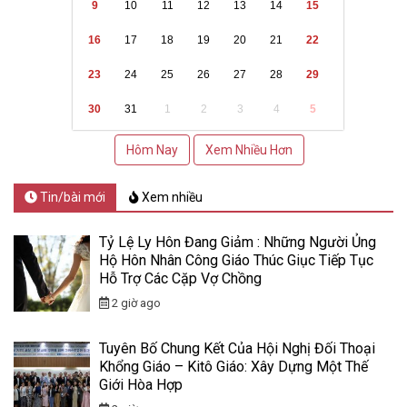
9
10
11
12
13
14
15
16
17
18
19
20
21
22
23
24
25
26
27
28
29
30
31
1
2
3
4
5
Hôm Nay
Xem Nhiều Hơn
Tin/bài mới
Xem nhiều
Tỷ Lệ Ly Hôn Đang Giảm : Những Người Ủng
Hộ Hôn Nhân Công Giáo Thúc Giục Tiếp Tục
Hỗ Trợ Các Cặp Vợ Chồng
2 giờ ago
Tuyên Bố Chung Kết Của Hội Nghị Đối Thoại
Khổng Giáo – Kitô Giáo: Xây Dựng Một Thế
Giới Hòa Hợp