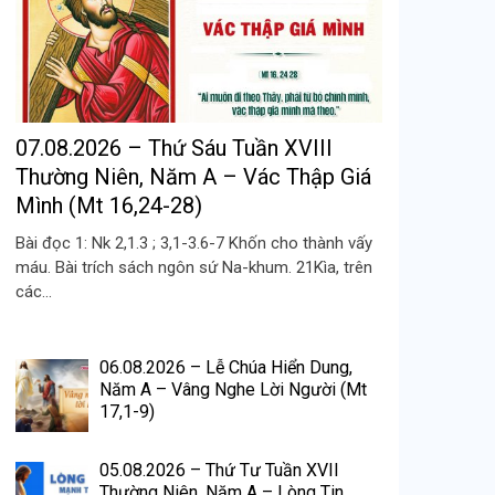
07.08.2026 – Thứ Sáu Tuần XVIII
Thường Niên, Năm A – Vác Thập Giá
Mình (Mt 16,24-28)
Bài đọc 1: Nk 2,1.3 ; 3,1-3.6-7 Khốn cho thành vấy
máu. Bài trích sách ngôn sứ Na-khum. 21Kìa, trên
các...
06.08.2026 – Lễ Chúa Hiển Dung,
Năm A – Vâng Nghe Lời Người (Mt
17,1-9)
05.08.2026 – Thứ Tư Tuần XVII
Thường Niên, Năm A – Lòng Tin