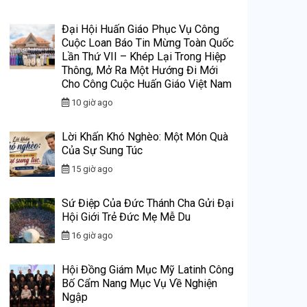
Đại Hội Huấn Giáo Phục Vụ Công
Cuộc Loan Báo Tin Mừng Toàn Quốc
Lần Thứ VII – Khép Lại Trong Hiệp
Thông, Mở Ra Một Hướng Đi Mới
Cho Công Cuộc Huấn Giáo Việt Nam
10 giờ ago
Lời Khấn Khó Nghèo: Một Món Quà
Của Sự Sung Túc
15 giờ ago
Sứ Điệp Của Đức Thánh Cha Gửi Đại
Hội Giới Trẻ Đức Mẹ Mễ Du
16 giờ ago
Hội Đồng Giám Mục Mỹ Latinh Công
Bố Cẩm Nang Mục Vụ Về Nghiện
Ngập