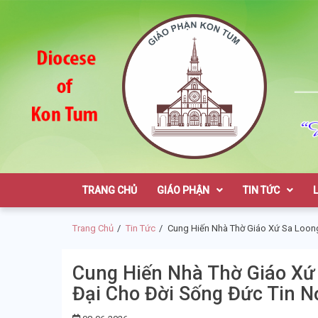
Skip
Skip
to
to
navigation
content
Giáo Phận K
TRANG CHỦ
GIÁO PHẬN
TIN TỨC
Trang Chủ
Tin Tức
Cung Hiến Nhà Thờ Giáo Xứ Sa Loong
Cung Hiến Nhà Thờ Giáo Xứ
Đại Cho Đời Sống Đức Tin N