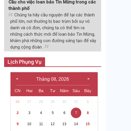
Cầu cho việc loan báo Tin Mừng trong các
thành phố
Chúng ta hãy cầu nguyện để tại các thành
phố lớn, nơi thường bị bao trùm bởi sự vô
danh và cô đơn, chúng ta có thể tìm ra
những cách thức mới để loan báo Tin Mừng,
khám phá những con đường sáng tạo để xây
dựng cộng đoàn.
Lịch Phụng Vụ
Tháng 08, 2026
CN
Hai
Ba
Tư
Năm
Sáu
Bảy
26
27
28
29
30
31
1
2
3
4
5
6
7
8
9
10
11
12
13
14
15