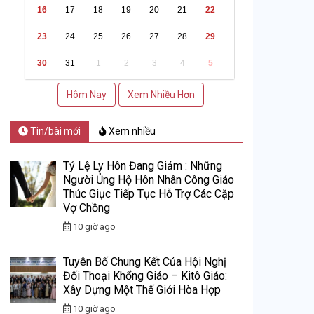
16
17
18
19
20
21
22
23
24
25
26
27
28
29
30
31
1
2
3
4
5
Hôm Nay
Xem Nhiều Hơn
Tin/bài mới
Xem nhiều
Tỷ Lệ Ly Hôn Đang Giảm : Những
Người Ủng Hộ Hôn Nhân Công Giáo
Thúc Giục Tiếp Tục Hỗ Trợ Các Cặp
Vợ Chồng
10 giờ ago
Tuyên Bố Chung Kết Của Hội Nghị
Đối Thoại Khổng Giáo – Kitô Giáo:
Xây Dựng Một Thế Giới Hòa Hợp
10 giờ ago