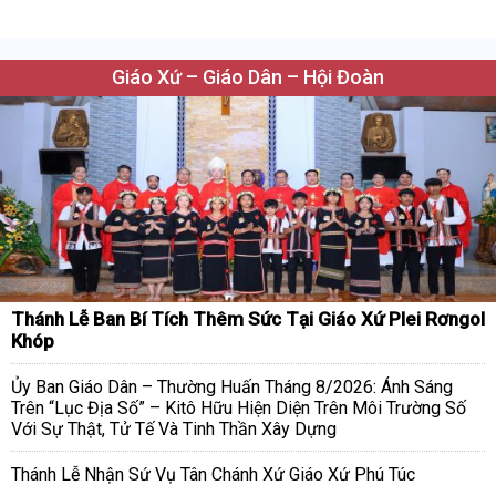
Giáo Xứ – Giáo Dân – Hội Đoàn
Thánh Lễ Ban Bí Tích Thêm Sức Tại Giáo Xứ Plei Rơngol
Khóp
Ủy Ban Giáo Dân – Thường Huấn Tháng 8/2026: Ánh Sáng
Trên “Lục Địa Số” – Kitô Hữu Hiện Diện Trên Môi Trường Số
Với Sự Thật, Tử Tế Và Tinh Thần Xây Dựng
Thánh Lễ Nhận Sứ Vụ Tân Chánh Xứ Giáo Xứ Phú Túc