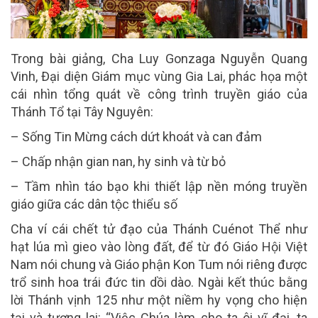
Trong bài giảng, Cha Luy Gonzaga Nguyễn Quang
Vinh, Đại diện Giám mục vùng Gia Lai, phác họa một
cái nhìn tổng quát về công trình truyền giáo của
Thánh Tổ tại Tây Nguyên:
– Sống Tin Mừng cách dứt khoát và can đảm
– Chấp nhận gian nan, hy sinh và từ bỏ
– Tầm nhìn táo bạo khi thiết lập nền móng truyền
giáo giữa các dân tộc thiểu số
Cha ví cái chết tử đạo của Thánh Cuénot Thể như
hạt lúa mì gieo vào lòng đất, để từ đó Giáo Hội Việt
Nam nói chung và Giáo phận Kon Tum nói riêng được
trổ sinh hoa trái đức tin dồi dào. Ngài kết thúc bằng
lời Thánh vịnh 125 như một niềm hy vọng cho hiện
tại và tương lai: “Việc Chúa làm cho ta ôi vĩ đại, ta