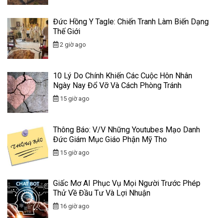
Đức Hồng Y Tagle: Chiến Tranh Làm Biến Dạng
Thế Giới
2 giờ ago
10 Lý Do Chính Khiến Các Cuộc Hôn Nhân
Ngày Nay Đổ Vỡ Và Cách Phòng Tránh
15 giờ ago
Thông Báo: V/v Những Youtubes Mạo Danh
Đức Giám Mục Giáo Phận Mỹ Tho
15 giờ ago
Giấc Mơ AI Phục Vụ Mọi Người Trước Phép
Thử Về Đầu Tư Và Lợi Nhuận
16 giờ ago