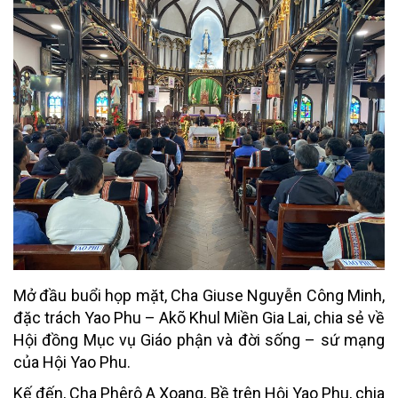
Mở đầu buổi họp mặt, Cha Giuse Nguyễn Công Minh,
đặc trách Yao Phu – Akõ Khul Miền Gia Lai, chia sẻ về
Hội đồng Mục vụ Giáo phận và đời sống – sứ mạng
của Hội Yao Phu.
Kế đến, Cha Phêrô A Xoang, Bề trên Hội Yao Phu, chia