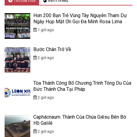
Tin/bài mới
Xem nhiều
Hơn 200 Bạn Trẻ Vùng Tây Nguyên Tham Dự
Ngày Họp Mặt Ơn Gọi Đa Minh Rosa Lima
1 giờ ago
Bước Chân Trở Về
2 giờ ago
Tòa Thánh Công Bố Chương Trình Tông Du Của
Đức Thánh Cha Tại Pháp
2 giờ ago
Caphácnaum: Thành Của Chúa Giêsu Bên Bờ
Hồ Galilê
2 giờ ago