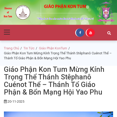
Skip
Skip
to
to
navigation
content
Giáo Phận Kon
Primary
Tum
Menu
Trang Chủ
Tin Tức
Giáo Phận KonTum
Giáo Phận Kon Tum Mừng Kính Trọng Thể Thánh Stêphanô Cuénot Thể –
Thánh Tổ Giáo Phận & Bổn Mạng Hội Yao Phu
Giáo Phận Kon Tum Mừng Kính
Trọng Thể Thánh Stêphanô
Cuénot Thể – Thánh Tổ Giáo
Phận & Bổn Mạng Hội Yao Phu
20-11-2025