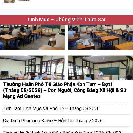
Linh Mục – Chủng Viện Thừa Sai
Thường Huấn Phó Tế Giáo Phận Kon Tum – Đợt II
(Tháng 08/2026) – Con Người, Công Bằng Xã Hội & Sứ
Mạng Ad Gentes
Tĩnh Tâm Linh Mục Và Phó Tế – Tháng 08.2026
Gia Đình Phanxicô Xaviê – Bản Tin Tháng 7.2026
Thường Huấn Linh Mục Giáo Phận Kon Tum 2026. Chủ Đề: