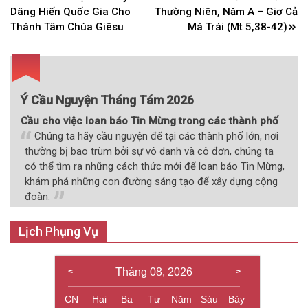
hướng
Dâng Hiến Quốc Gia Cho
Thường Niên, Năm A – Giơ Cả
bài
Thánh Tâm Chúa Giêsu
Má Trái (Mt 5,38-42)
viết
Ý Cầu Nguyện Tháng Tám 2026
Cầu cho việc loan báo Tin Mừng trong các thành phố
Chúng ta hãy cầu nguyện để tại các thành phố lớn, nơi
thường bị bao trùm bởi sự vô danh và cô đơn, chúng ta
có thể tìm ra những cách thức mới để loan báo Tin Mừng,
khám phá những con đường sáng tạo để xây dựng cộng
đoàn.
Lịch Phụng Vụ
Tháng 08, 2026
CN
Hai
Ba
Tư
Năm
Sáu
Bảy