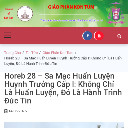
Skip
Skip
to
to
navigation
content
Giáo Phận Kon
Primary
Tum
Menu
Trang Chủ
Tin Tức
Giáo Phận KonTum
Horeb 28 – Sa Mạc Huấn Luyện Huynh Trưởng Cấp I: Không Chỉ Là Huấn
Luyện, Đó Là Hành Trình Đức Tin
Horeb 28 – Sa Mạc Huấn Luyện
Huynh Trưởng Cấp I: Không Chỉ
Là Huấn Luyện, Đó Là Hành Trình
Đức Tin
14-06-2026