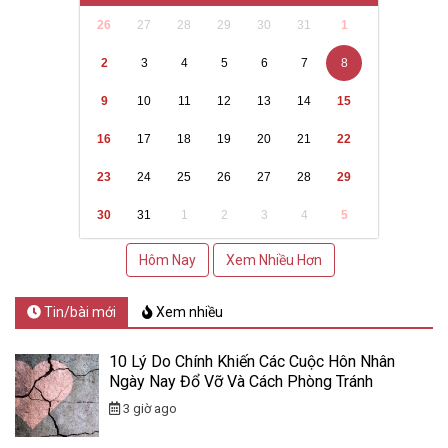
26
27
28
29
30
31
1
2
3
4
5
6
7
8
9
10
11
12
13
14
15
16
17
18
19
20
21
22
23
24
25
26
27
28
29
30
31
1
2
3
4
5
Hôm Nay
Xem Nhiều Hơn
Tin/bài mới
Xem nhiều
10 Lý Do Chính Khiến Các Cuộc Hôn Nhân
Ngày Nay Đổ Vỡ Và Cách Phòng Tránh
3 giờ ago