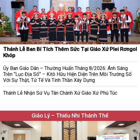
Thánh Lễ Ban Bí Tích Thêm Sức Tại Giáo Xứ Plei Rơngol
Khóp
Ủy Ban Giáo Dân – Thường Huấn Tháng 8/2026: Ánh Sáng
Trên “Lục Địa Số” – Kitô Hữu Hiện Diện Trên Môi Trường Số
Với Sự Thật, Tử Tế Và Tinh Thần Xây Dựng
Thánh Lễ Nhận Sứ Vụ Tân Chánh Xứ Giáo Xứ Phú Túc
Giáo Lý – Thiếu Nhi Thánh Thể