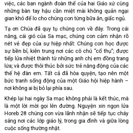
việc, các ban ngành đoàn thể của hai Giáo xứ cùng
những bàn tay hậu cần miệt mài không quản ngại
gian khó để lo cho chúng con từng bữa ăn, giấc ngủ.
Tạ ơn Chúa đã quy tụ chúng con về đây. Trong cái
nắng, cái gió của Sa mạc, chúng con cảm nhận rõ
nét vẻ đẹp của sự hiệp nhất: Chúng con học được
sự bền bỉ, kiên trung nơi các cô chú “cổ thụ”; được
tiếp lửa nhiệt thành từ những anh chị em đồng trang
lứa; và được thôi thúc bởi sức trẻ năng động của các
thế hệ đàn em. Tất cả đã hòa quyện, tạo nên một
bức tranh sống động của một Giáo hội hiệp hành –
nơi không ai bị bỏ lại phía sau.
Khép lại hai ngày Sa mạc không phải là kết thúc, mà
là một lời mời gọi lên đường. Nguyện xin ngọn lửa
Horeb 28 chúng con vừa lãnh nhận sẽ tiếp tục cháy
sáng nơi các lớp giáo lý, trong gia đình và giữa lòng
cuộc sống thường nhật.