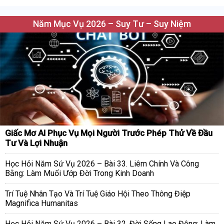
Năm Mục Vụ 2026 – Suy Tư – Suy Niệm
Giấc Mơ AI Phục Vụ Mọi Người Trước Phép Thử Về Đầu
Tư Và Lợi Nhuận
Học Hỏi Năm Sứ Vụ 2026 – Bài 33. Liêm Chính Và Công
Bằng: Làm Muối Ướp Đời Trong Kinh Doanh
Trí Tuệ Nhân Tạo Và Trí Tuệ Giáo Hội Theo Thông Điệp
Magnifica Humanitas
Học Hỏi Năm Sứ Vụ 2026 – Bài 32. Đời Sống Lao Động: Làm