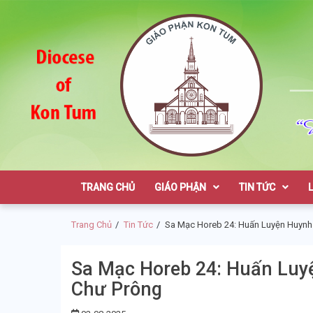
Skip
Skip
to
to
navigation
content
Giáo Phận K
TRANG CHỦ
GIÁO PHẬN
TIN TỨC
Trang Chủ
Tin Tức
Sa Mạc Horeb 24: Huấn Luyện Huynh 
Sa Mạc Horeb 24: Huấn Luyệ
Chư Prông