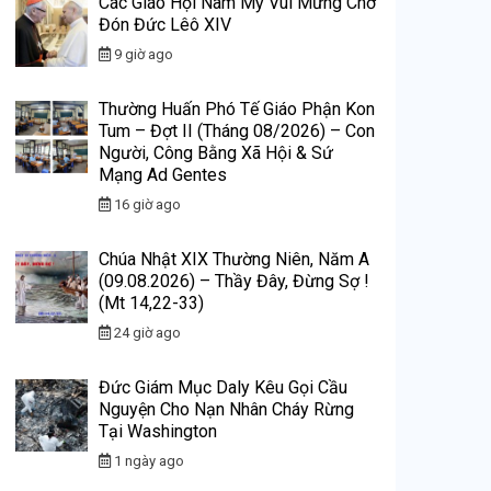
Các Giáo Hội Nam Mỹ Vui Mừng Chờ
Đón Đức Lêô XIV
9 giờ ago
Thường Huấn Phó Tế Giáo Phận Kon
Tum – Đợt II (Tháng 08/2026) – Con
Người, Công Bằng Xã Hội & Sứ
Mạng Ad Gentes
16 giờ ago
Chúa Nhật XIX Thường Niên, Năm A
(09.08.2026) – Thầy Đây, Đừng Sợ !
(Mt 14,22-33)
24 giờ ago
Đức Giám Mục Daly Kêu Gọi Cầu
Nguyện Cho Nạn Nhân Cháy Rừng
Tại Washington
1 ngày ago