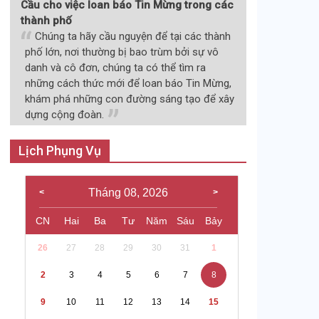
Cầu cho việc loan báo Tin Mừng trong các
thành phố
Chúng ta hãy cầu nguyện để tại các thành
phố lớn, nơi thường bị bao trùm bởi sự vô
danh và cô đơn, chúng ta có thể tìm ra
những cách thức mới để loan báo Tin Mừng,
khám phá những con đường sáng tạo để xây
dựng cộng đoàn.
Lịch Phụng Vụ
Tháng 08, 2026
CN
Hai
Ba
Tư
Năm
Sáu
Bảy
26
27
28
29
30
31
1
2
3
4
5
6
7
8
9
10
11
12
13
14
15