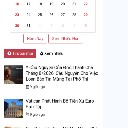
16
17
18
19
20
21
22
23
24
25
26
27
28
29
30
31
1
2
3
4
5
Hôm Nay
Xem Nhiều Hơn
Tin/bài mới
Xem nhiều
Ý Cầu Nguyện Của Đức Thánh Cha
Tháng 8/2026: Cầu Nguyện Cho Việc
Loan Báo Tin Mừng Tại Phố Thị
9 giờ ago
Vatican Phát Hành Bộ Tiền Xu Euro
Sưu Tập
9 giờ ago