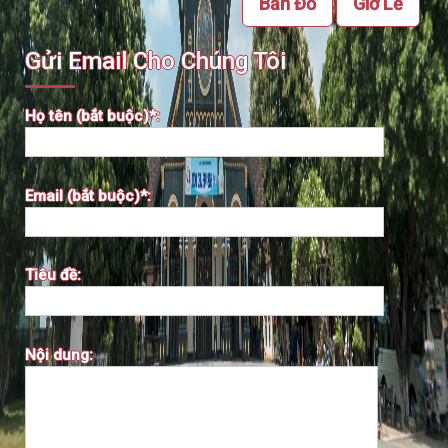
Bản Đồ
Giờ Lễ
Gửi Email Cho Chúng Tôi
Họ tên (bắt buộc)*:
Email (bắt buộc)*:
Tiêu đề:
Nội dung: