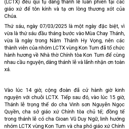
(LCTX) đều qui tụ dâng thánh lễ luân phiên tại các
giáo xứ để tôn kính và tạ ơn lòng thương xót của
Chúa.
Thứ sáu, ngày 07/03/2025 là một ngày đặc biệt, vì
vừa là thứ sáu đầu tháng bước vào Mùa Chay Thánh,
vừa là ngày trong Năm Thánh Hy Vọng, nên các
thành viên của nhóm LCTX vùng Kon Tum đã tổ chức
hành hương về Nhà thờ Chính tòa Kon Tum để cùng
nhau cầu nguyện, dâng thánh lễ và lãnh nhận ơn toàn
xá.
Vào lúc 14 giờ, cộng đoàn đã cử hành giờ kinh
nguyện với chuỗi LCTX. Tiếp sau đó, vào lúc 15 giờ,
Thánh lễ trọng thể do cha Vinh sơn Nguyễn Ngọc
Quyền, cha sở giáo xứ Chính tòa chủ tế; đồng tế
trong thánh lễ có cha Gioan Vũ Duy Ngữ, linh hướng
nhóm LCTX vùng Kon Tum và cha phó giáo xứ Chính