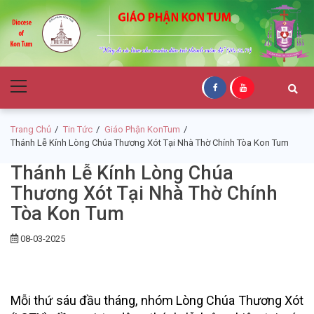
Skip
Skip
to
to
navigation
content
Giáo Phận Kon
Primary
Tum
Menu
Trang Chủ
Tin Tức
Giáo Phận KonTum
Thánh Lễ Kính Lòng Chúa Thương Xót Tại Nhà Thờ Chính Tòa Kon Tum
Thánh Lễ Kính Lòng Chúa
Thương Xót Tại Nhà Thờ Chính
Tòa Kon Tum
08-03-2025
Mỗi thứ sáu đầu tháng, nhóm Lòng Chúa Thương Xót