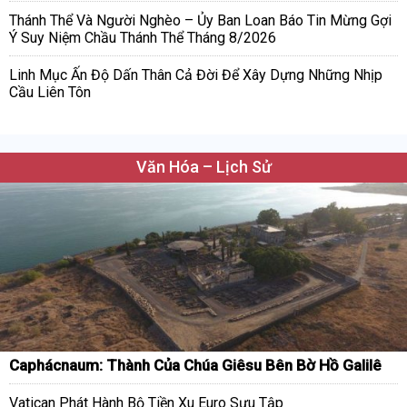
Thánh Thể Và Người Nghèo – Ủy Ban Loan Báo Tin Mừng Gợi
Ý Suy Niệm Chầu Thánh Thể Tháng 8/2026
Linh Mục Ấn Độ Dấn Thân Cả Đời Để Xây Dựng Những Nhịp
Cầu Liên Tôn
Văn Hóa – Lịch Sử
Caphácnaum: Thành Của Chúa Giêsu Bên Bờ Hồ Galilê
Vatican Phát Hành Bộ Tiền Xu Euro Sưu Tập