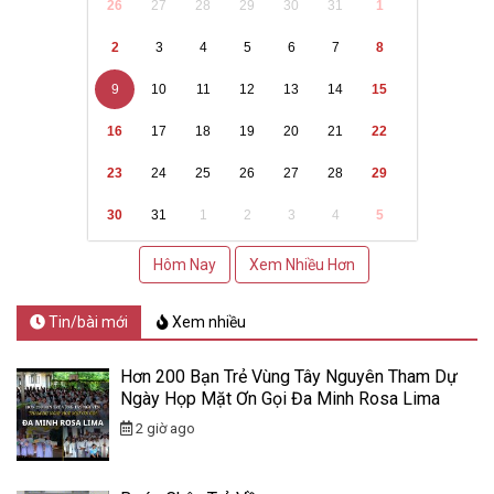
26
27
28
29
30
31
1
2
3
4
5
6
7
8
9
10
11
12
13
14
15
16
17
18
19
20
21
22
23
24
25
26
27
28
29
30
31
1
2
3
4
5
Hôm Nay
Xem Nhiều Hơn
Tin/bài mới
Xem nhiều
Hơn 200 Bạn Trẻ Vùng Tây Nguyên Tham Dự
Ngày Họp Mặt Ơn Gọi Đa Minh Rosa Lima
2 giờ ago