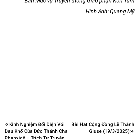
Ban Mục vụ Truyền thông Giáo phận Kon Tum
Hình ảnh: Quang Mỹ
Điều
Kinh Nghiệm Đối Diện Với
Bài Hát Cộng Đồng Lễ Thánh
hướng
Đau Khổ Của Đức Thánh Cha
Giuse (19/3/2025)
Phanxicô – Trích Tự Truyện