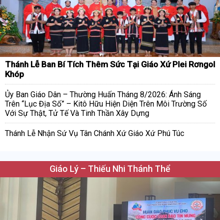
Thánh Lễ Ban Bí Tích Thêm Sức Tại Giáo Xứ Plei Rơngol
Khóp
Ủy Ban Giáo Dân – Thường Huấn Tháng 8/2026: Ánh Sáng
Trên “Lục Địa Số” – Kitô Hữu Hiện Diện Trên Môi Trường Số
Với Sự Thật, Tử Tế Và Tinh Thần Xây Dựng
Thánh Lễ Nhận Sứ Vụ Tân Chánh Xứ Giáo Xứ Phú Túc
Giáo Lý – Thiếu Nhi Thánh Thể