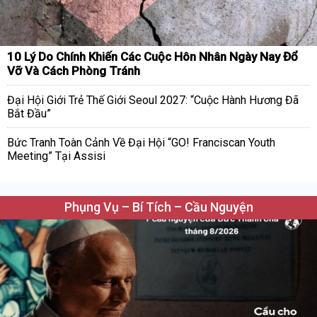
10 Lý Do Chính Khiến Các Cuộc Hôn Nhân Ngày Nay Đổ
Vỡ Và Cách Phòng Tránh
Đại Hội Giới Trẻ Thế Giới Seoul 2027: “Cuộc Hành Hương Đã
Bắt Đầu”
Bức Tranh Toàn Cảnh Về Đại Hội “GO! Franciscan Youth
Meeting” Tại Assisi
Phụng Vụ – Bí Tích – Cầu Nguyện