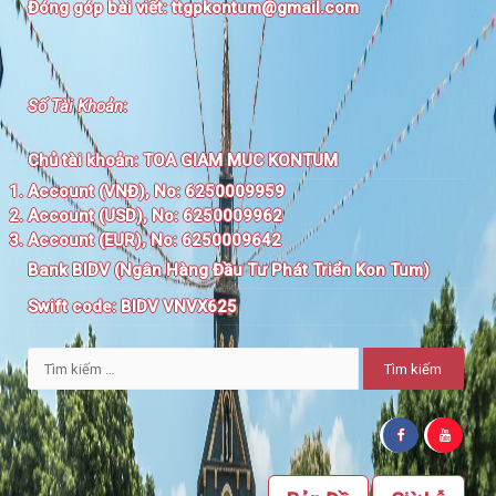
Đóng góp bài viết:
ttgpkontum@gmail.com
Số Tài Khoản
:
Chủ tài khoản:
TOA GIAM MUC KONTUM
Account (VNĐ), No: 6250009959
Account (USD), No: 6250009962
Account (EUR), No: 6250009642
Bank BIDV (Ngân Hàng Đầu Tư Phát Triển Kon Tum)
Swift code:
BIDV VNVX625
Tìm
kiếm
cho: