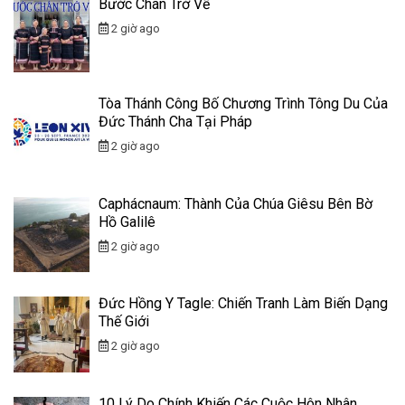
Bước Chân Trở Về
2 giờ ago
Tòa Thánh Công Bố Chương Trình Tông Du Của
Đức Thánh Cha Tại Pháp
2 giờ ago
Caphácnaum: Thành Của Chúa Giêsu Bên Bờ
Hồ Galilê
2 giờ ago
Đức Hồng Y Tagle: Chiến Tranh Làm Biến Dạng
Thế Giới
2 giờ ago
10 Lý Do Chính Khiến Các Cuộc Hôn Nhân