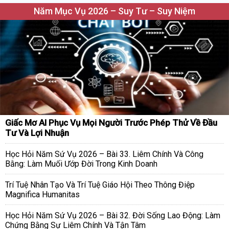
Năm Mục Vụ 2026 – Suy Tư – Suy Niệm
Giấc Mơ AI Phục Vụ Mọi Người Trước Phép Thử Về Đầu
Tư Và Lợi Nhuận
Học Hỏi Năm Sứ Vụ 2026 – Bài 33. Liêm Chính Và Công
Bằng: Làm Muối Ướp Đời Trong Kinh Doanh
Trí Tuệ Nhân Tạo Và Trí Tuệ Giáo Hội Theo Thông Điệp
Magnifica Humanitas
Học Hỏi Năm Sứ Vụ 2026 – Bài 32. Đời Sống Lao Động: Làm
Chứng Bằng Sự Liêm Chính Và Tận Tâm