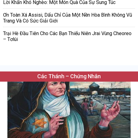
Lời Khấn Khó Nghèo: Một Món Quà Của Sự Sung Túc
Ơn Toàn Xá Assisi, Dấu Chỉ Của Một Nền Hòa Bình Không Vũ
Trang Và Có Sức Giải Giới
Trại Hè Đầu Tiên Cho Các Bạn Thiếu Niên Jrai Vùng Cheoreo
– Tơlúi
Các Thánh – Chứng Nhân