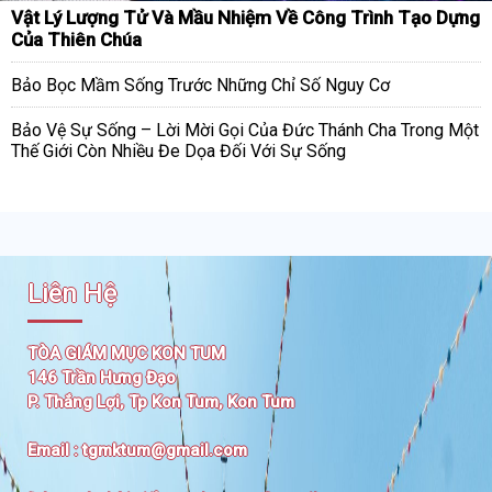
Vật Lý Lượng Tử Và Mầu Nhiệm Về Công Trình Tạo Dựng
Của Thiên Chúa
Bảo Bọc Mầm Sống Trước Những Chỉ Số Nguy Cơ
Bảo Vệ Sự Sống – Lời Mời Gọi Của Đức Thánh Cha Trong Một
Thế Giới Còn Nhiều Đe Dọa Đối Với Sự Sống
Liên Hệ
TÒA GIÁM MỤC KON TUM
146 Trần Hưng Đạo
P. Thắng Lợi, Tp Kon Tum, Kon Tum
Email :
tgmktum@gmail.com