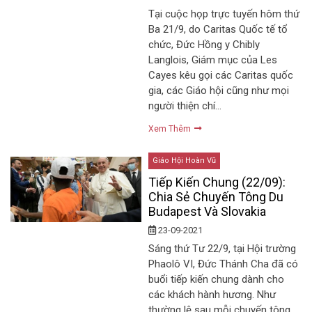
Tại cuộc họp trực tuyến hôm thứ
Ba 21/9, do Caritas Quốc tế tổ
chức, Đức Hồng y Chibly
Langlois, Giám mục của Les
Cayes kêu gọi các Caritas quốc
gia, các Giáo hội cũng như mọi
người thiện chí…
Xem Thêm
Giáo Hội Hoàn Vũ
Tiếp Kiến Chung (22/09):
Chia Sẻ Chuyến Tông Du
Budapest Và Slovakia
23-09-2021
Sáng thứ Tư 22/9, tại Hội trường
Phaolô VI, Đức Thánh Cha đã có
buổi tiếp kiến chung dành cho
các khách hành hương. Như
thường lệ sau mỗi chuyến tông