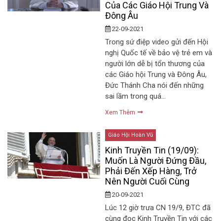
Của Các Giáo Hội Trung Và
Đông Âu
22-09-2021
Trong sứ điệp video gửi đến Hội
nghị Quốc tế về bảo vệ trẻ em và
người lớn dễ bị tổn thương của
các Giáo hội Trung và Đông Âu,
Đức Thánh Cha nói đến những
sai lầm trong quá…
Xem Thêm
Giáo Hội Hoàn Vũ
Kinh Truyền Tin (19/09):
Muốn Là Người Đứng Đầu,
Phải Đến Xếp Hàng, Trở
Nên Người Cuối Cùng
20-09-2021
Lúc 12 giờ trưa CN 19/9, ĐTC đã
cùng đọc Kinh Truyền Tin với các