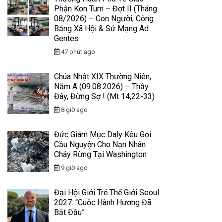
Phận Kon Tum – Đợt II (Tháng
08/2026) – Con Người, Công
Bằng Xã Hội & Sứ Mạng Ad
Gentes
47 phút ago
Chúa Nhật XIX Thường Niên,
Năm A (09.08.2026) – Thầy
Đây, Đừng Sợ ! (Mt 14,22-33)
8 giờ ago
Đức Giám Mục Daly Kêu Gọi
Cầu Nguyện Cho Nạn Nhân
Cháy Rừng Tại Washington
9 giờ ago
Đại Hội Giới Trẻ Thế Giới Seoul
2027: “Cuộc Hành Hương Đã
Bắt Đầu”