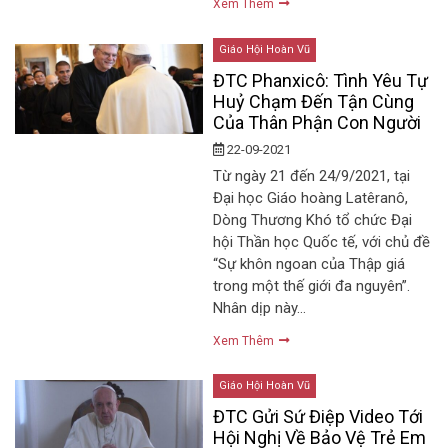
Xem Thêm
Giáo Hội Hoàn Vũ
ĐTC Phanxicô: Tình Yêu Tự
Huỷ Chạm Đến Tận Cùng
Của Thân Phận Con Người
22-09-2021
Từ ngày 21 đến 24/9/2021, tại
Đại học Giáo hoàng Latêranô,
Dòng Thương Khó tổ chức Đại
hội Thần học Quốc tế, với chủ đề
“Sự khôn ngoan của Thập giá
trong một thế giới đa nguyên”.
Nhân dịp này…
Xem Thêm
Giáo Hội Hoàn Vũ
ĐTC Gửi Sứ Điệp Video Tới
Hội Nghị Về Bảo Vệ Trẻ Em