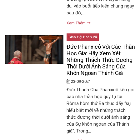
du, vào buổi tiếp kiến chung ngay
sau đó,…
Xem Thêm
Giáo Hội Hoàn Vũ
Đức Phanxicô Với Các Thần
Học Gia: Hãy Xem Xét
Những Thách Thức Đương
Thời Dưới Ánh Sáng Của
Khôn Ngoan Thánh Giá
23-09-2021
Đức Thánh Cha Phanxicô kêu gọi
các nhà thần học quy tụ tại
Rôma hôm thứ Ba thúc đẩy “sự
hiểu biết mới về những thách
thức đương thời dưới ánh sáng
của Sự khôn ngoan của Thánh
giá”. Trong…