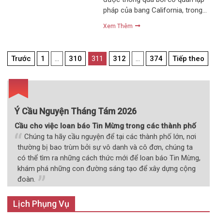
pháp của bang California, trong…
Xem Thêm
Điều
Trước
1
…
310
311
312
…
374
Tiếp theo
hướng
bài
viết
Ý Cầu Nguyện Tháng Tám 2026
Cầu cho việc loan báo Tin Mừng trong các thành phố
Chúng ta hãy cầu nguyện để tại các thành phố lớn, nơi
thường bị bao trùm bởi sự vô danh và cô đơn, chúng ta
có thể tìm ra những cách thức mới để loan báo Tin Mừng,
khám phá những con đường sáng tạo để xây dựng cộng
đoàn.
Lịch Phụng Vụ