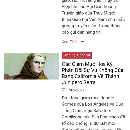
giáo, Hội Truyền giáo Thụy Sĩ,
Hiệp hội các Hội Giáo hoàng
Truyền giáo của Thụy Sĩ giới
thiệu Giáo hội Việt Nam như mẫu
gương truyền giáo. Trong thông
cáo gửi đến hãng tin…
Xem Thêm
Giáo Hội Hoàn Vũ
Các Giám Mục Hoa Kỳ
Phản Đối Sự Vu Khống Của
Bang California Về Thánh
Junipero Serra
17-09-2021
Đức tổng giám mục José H.
Gomez của Los Angeles và Đức
Tổng Giám mục Salvatore
Cordileone của San Francisco đã
tố cáo chống lại dự luật mới
được thông qua bởi cơ quan lập