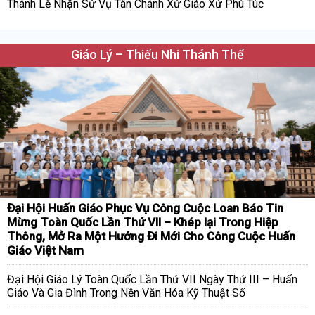
Thánh Lễ Nhận Sứ Vụ Tân Chánh Xứ Giáo Xứ Phú Túc
Giáo Lý – Thiếu Nhi Thánh Thể
Đại Hội Huấn Giáo Phục Vụ Công Cuộc Loan Báo Tin
Mừng Toàn Quốc Lần Thứ VII – Khép lại Trong Hiệp
Thông, Mở Ra Một Hướng Đi Mới Cho Công Cuộc Huấn
Giáo Việt Nam
Đại Hội Giáo Lý Toàn Quốc Lần Thứ VII Ngày Thứ III – Huấn
Giáo Và Gia Đình Trong Nền Văn Hóa Kỹ Thuật Số