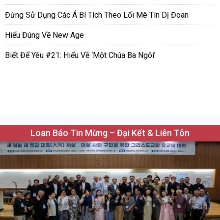
Đừng Sử Dụng Các Á Bí Tích Theo Lối Mê Tín Dị Đoan
Hiểu Đúng Về New Age
Biết Để Yêu #21: Hiểu Về ‘Một Chúa Ba Ngôi’
Loan Báo Tin Mừng – Đại Kết & Liên Tôn