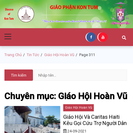
Skip
Skip
to
to
navigation
content
Giáo Phận Kon
Primary
Tum
Menu
Trang Chủ
Tin Tức
Giáo Hội Hoàn Vũ
Page 311
Chuyên mục: Giáo Hội Hoàn Vũ
Giáo Hội Hoàn Vũ
Giáo Hội Và Caritas Haiti
Kêu Gọi Cứu Trợ Người Dân
24-09-2021