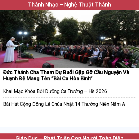
Thánh Nhạc – Nghệ Thuật Thánh
Đức Thánh Cha Tham Dự Buổi Gặp Gỡ Cầu Nguyện Và
Huynh Đệ Mang Tên “Bài Ca Hòa Bình”
Khai Mạc Khóa Bồi Dưỡng Ca Trưởng – Hè 2026
Bài Hát Cộng Đồng Lễ Chúa Nhật 14 Thường Niên Năm A
Giáo Dục – Phát Triển Con Người Toàn Diện