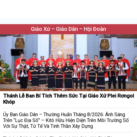
Giáo Xứ – Giáo Dân – Hội Đoàn
Thánh Lễ Ban Bí Tích Thêm Sức Tại Giáo Xứ Plei Rơngol
Khóp
Ủy Ban Giáo Dân – Thường Huấn Tháng 8/2026: Ánh Sáng
Trên “Lục Địa Số” – Kitô Hữu Hiện Diện Trên Môi Trường Số
Với Sự Thật, Tử Tế Và Tinh Thần Xây Dựng