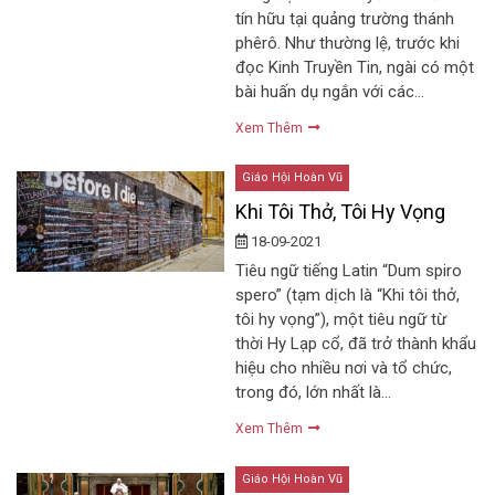
tín hữu tại quảng trường thánh
phêrô. Như thường lệ, trước khi
đọc Kinh Truyền Tin, ngài có một
bài huấn dụ ngắn với các…
Xem Thêm
Giáo Hội Hoàn Vũ
Khi Tôi Thở, Tôi Hy Vọng
18-09-2021
Tiêu ngữ tiếng Latin “Dum spiro
spero” (tạm dịch là “Khi tôi thở,
tôi hy vọng”), một tiêu ngữ từ
thời Hy Lạp cổ, đã trở thành khẩu
hiệu cho nhiều nơi và tổ chức,
trong đó, lớn nhất là…
Xem Thêm
Giáo Hội Hoàn Vũ