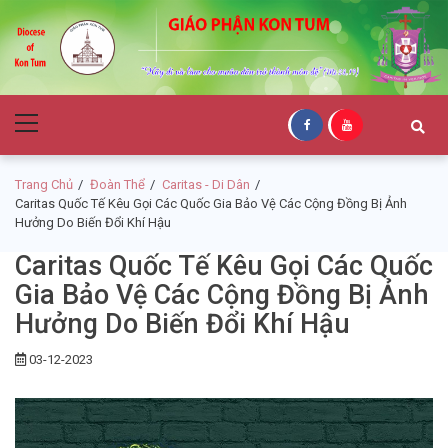
Skip
Skip
to
to
navigation
content
Giáo Phận Kon
Primary
Tum
Menu
Trang Chủ
Đoàn Thể
Caritas - Di Dân
Caritas Quốc Tế Kêu Gọi Các Quốc Gia Bảo Vệ Các Cộng Đồng Bị Ảnh
Hưởng Do Biến Đổi Khí Hậu
Caritas Quốc Tế Kêu Gọi Các Quốc
Gia Bảo Vệ Các Cộng Đồng Bị Ảnh
Hưởng Do Biến Đổi Khí Hậu
03-12-2023