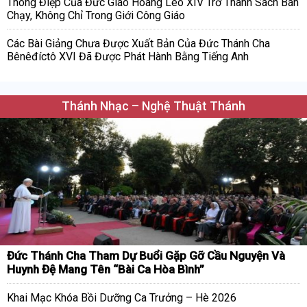
Thông Điệp Của Đức Giáo Hoàng Lêô XIV Trở Thành Sách Bán
Chạy, Không Chỉ Trong Giới Công Giáo
Các Bài Giảng Chưa Được Xuất Bản Của Đức Thánh Cha
Bênêđíctô XVI Đã Được Phát Hành Bằng Tiếng Anh
Thánh Nhạc – Nghệ Thuật Thánh
Đức Thánh Cha Tham Dự Buổi Gặp Gỡ Cầu Nguyện Và
Huynh Đệ Mang Tên “Bài Ca Hòa Bình”
Khai Mạc Khóa Bồi Dưỡng Ca Trưởng – Hè 2026