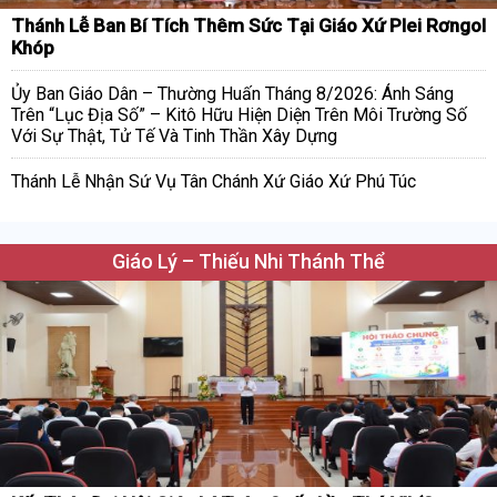
Thánh Lễ Ban Bí Tích Thêm Sức Tại Giáo Xứ Plei Rơngol
Khóp
Ủy Ban Giáo Dân – Thường Huấn Tháng 8/2026: Ánh Sáng
Trên “Lục Địa Số” – Kitô Hữu Hiện Diện Trên Môi Trường Số
Với Sự Thật, Tử Tế Và Tinh Thần Xây Dựng
Thánh Lễ Nhận Sứ Vụ Tân Chánh Xứ Giáo Xứ Phú Túc
Giáo Lý – Thiếu Nhi Thánh Thể