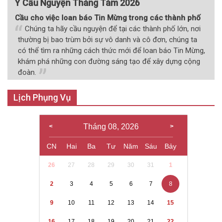
Ý Cầu Nguyện Tháng Tám 2026
Cầu cho việc loan báo Tin Mừng trong các thành phố
Chúng ta hãy cầu nguyện để tại các thành phố lớn, nơi
thường bị bao trùm bởi sự vô danh và cô đơn, chúng ta
có thể tìm ra những cách thức mới để loan báo Tin Mừng,
khám phá những con đường sáng tạo để xây dựng cộng
đoàn.
Lịch Phụng Vụ
Tháng 08, 2026
CN
Hai
Ba
Tư
Năm
Sáu
Bảy
26
27
28
29
30
31
1
2
3
4
5
6
7
8
9
10
11
12
13
14
15
16
17
18
19
20
21
22