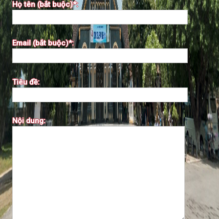
Họ tên (bắt buộc)*:
Email (bắt buộc)*:
Tiêu đề:
Nội dung: