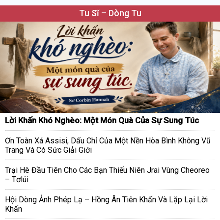
Tu Sĩ – Dòng Tu
Lời Khấn Khó Nghèo: Một Món Quà Của Sự Sung Túc
Ơn Toàn Xá Assisi, Dấu Chỉ Của Một Nền Hòa Bình Không Vũ
Trang Và Có Sức Giải Giới
Trại Hè Đầu Tiên Cho Các Bạn Thiếu Niên Jrai Vùng Cheoreo
– Tơlúi
Hội Dòng Ảnh Phép Lạ – Hồng Ân Tiên Khấn Và Lặp Lại Lời
Khấn