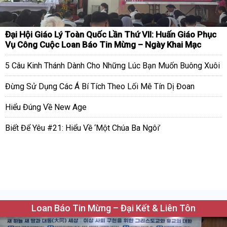
Đại Hội Giáo Lý Toàn Quốc Lần Thứ VII: Huấn Giáo Phục
Vụ Công Cuộc Loan Báo Tin Mừng – Ngày Khai Mạc
5 Câu Kinh Thánh Dành Cho Những Lúc Bạn Muốn Buông Xuôi
Đừng Sử Dụng Các Á Bí Tích Theo Lối Mê Tín Dị Đoan
Hiểu Đúng Về New Age
Biết Để Yêu #21: Hiểu Về ‘Một Chúa Ba Ngôi’
Loan Báo Tin Mừng – Đại Kết & Liên Tôn