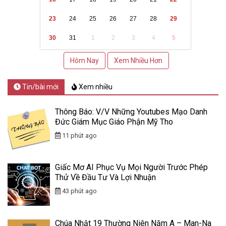
23
24
25
26
27
28
29
30
31
1
2
3
4
5
Hôm Nay
Xem Nhiều Hơn
Tin/bài mới
Xem nhiều
Thông Báo: V/v Những Youtubes Mạo Danh
Đức Giám Mục Giáo Phận Mỹ Tho
11 phút ago
Giấc Mơ AI Phục Vụ Mọi Người Trước Phép
Thử Về Đầu Tư Và Lợi Nhuận
43 phút ago
Chúa Nhật 19 Thường Niên Năm A – Man-Na