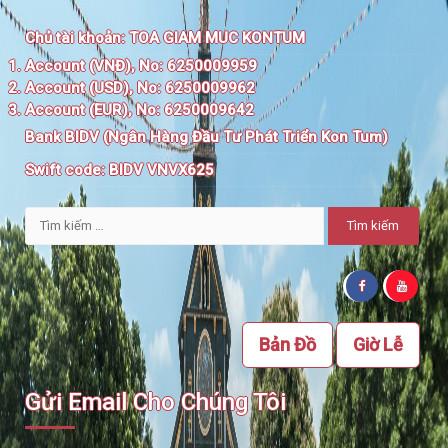
Chủ tài khoản:
TOA GIAM MUC KONTUM
Account (VNĐ), No: 6250009959
Account (USD), No: 6250009962
Account (EUR), No: 6250009642
Bank BIDV (Ngân Hàng Đầu Tư Phát Triển Kon Tum)
Swift code:
BIDV VNVX625
Tìm
kiếm
cho:
Bản Đồ
Giờ Lễ
Gửi Email Cho Chúng Tôi