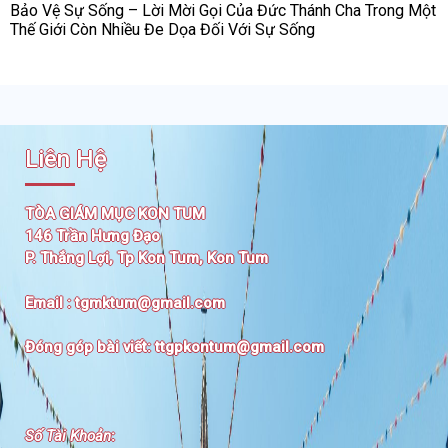
Bảo Vệ Sự Sống – Lời Mời Gọi Của Đức Thánh Cha Trong Một
Thế Giới Còn Nhiều Đe Dọa Đối Với Sự Sống
Liên Hệ
TÒA GIÁM MỤC KON TUM
146 Trần Hưng Đạo
P. Thắng Lợi, Tp Kon Tum, Kon Tum
Email :
tgmktum@gmail.com
Đóng góp bài viết:
ttgpkontum@gmail.com
Số Tài Khoản
: