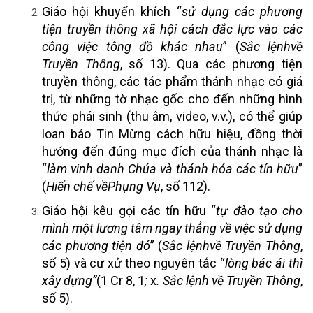
Giáo hội khuyến khích “
sử dụng các phương
tiện truyền thông xã hội cách đắc lực vào các
công việc tông đồ khác nhau
” (
Sắc lệnh
về
Truyền Thông
, số 13). Qua các phương tiện
truyền thông, các tác phẩm thánh nhạc có giá
trị, từ những tờ nhạc gốc cho đến những hình
thức phái sinh (thu âm, video, v.v.), có thể giúp
loan báo Tin Mừng cách hữu hiệu, đồng thời
hướng đến đúng mục đích của thánh nhạc là
“
làm vinh danh Chúa và thánh hóa các tín hữu
”
(
Hiến chế về
Phụng Vụ
, số 112).
Giáo hội kêu gọi các tín hữu “
tự đào tạo cho
mình một lương tâm ngay thẳng về việc sử dụng
các phương tiện đó
” (
Sắc lệnh
về Truyền Thông
,
số 5) và cư xử theo nguyên tắc “
lòng bác ái thì
xây dựng”
(1 Cr 8, 1
;
x
. Sắc lệnh về Truyền Thông
,
số 5).