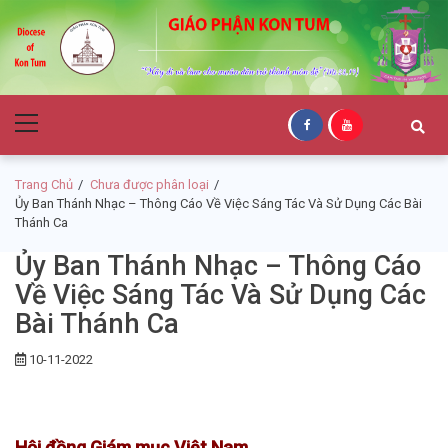
Skip
Skip
to
to
navigation
content
Giáo Phận Kon
Primary
Tum
Menu
Trang Chủ
Chưa được phân loại
Ủy Ban Thánh Nhạc – Thông Cáo Về Việc Sáng Tác Và Sử Dụng Các Bài
Thánh Ca
Ủy Ban Thánh Nhạc – Thông Cáo
Về Việc Sáng Tác Và Sử Dụng Các
Bài Thánh Ca
10-11-2022
Hội đồng Giám mục Việt Nam