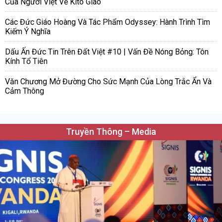
Của Người Việt Về Kitô Giáo
Các Đức Giáo Hoàng Và Tác Phẩm Odyssey: Hành Trình Tìm
Kiếm Ý Nghĩa
Dấu Ấn Đức Tin Trên Đất Việt #10 | Vấn Đề Nóng Bỏng: Tôn
Kính Tổ Tiên
Văn Chương Mở Đường Cho Sức Mạnh Của Lòng Trắc Ẩn Và
Cảm Thông
Truyền Thông – Media