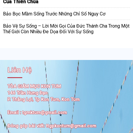
Của Thiên Chúa
Bảo Bọc Mầm Sống Trước Những Chỉ Số Nguy Cơ
Bảo Vệ Sự Sống – Lời Mời Gọi Của Đức Thánh Cha Trong Một
Thế Giới Còn Nhiều Đe Dọa Đối Với Sự Sống
Liên Hệ
TÒA GIÁM MỤC KON TUM
146 Trần Hưng Đạo
P. Thắng Lợi, Tp Kon Tum, Kon Tum
Email :
tgmktum@gmail.com
Đóng góp bài viết:
ttgpkontum@gmail.com