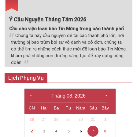
Ý Cầu Nguyện Tháng Tám 2026
Cầu cho việc loan báo Tin Mừng trong các thành phố
Chúng ta hãy cầu nguyện để tại các thành phố lớn, nơi
thường bị bao trùm bởi sự vô danh và cô đơn, chúng ta
có thể tìm ra những cách thức mới để loan báo Tin Mừng,
khám phá những con đường sáng tạo để xây dựng cộng
đoàn.
Lịch Phụng Vụ
Tháng 08, 2026
CN
Hai
Ba
Tư
Năm
Sáu
Bảy
26
27
28
29
30
31
1
2
3
4
5
6
7
8