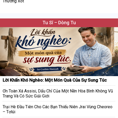
Thương Xót
Tu Sĩ – Dòng Tu
Lời Khấn Khó Nghèo: Một Món Quà Của Sự Sung Túc
Ơn Toàn Xá Assisi, Dấu Chỉ Của Một Nền Hòa Bình Không Vũ
Trang Và Có Sức Giải Giới
Trại Hè Đầu Tiên Cho Các Bạn Thiếu Niên Jrai Vùng Cheoreo
– Tơlúi