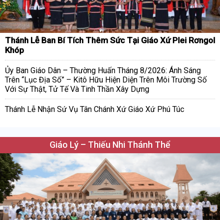
Thánh Lễ Ban Bí Tích Thêm Sức Tại Giáo Xứ Plei Rơngol
Khóp
Ủy Ban Giáo Dân – Thường Huấn Tháng 8/2026: Ánh Sáng
Trên “Lục Địa Số” – Kitô Hữu Hiện Diện Trên Môi Trường Số
Với Sự Thật, Tử Tế Và Tinh Thần Xây Dựng
Thánh Lễ Nhận Sứ Vụ Tân Chánh Xứ Giáo Xứ Phú Túc
Giáo Lý – Thiếu Nhi Thánh Thể