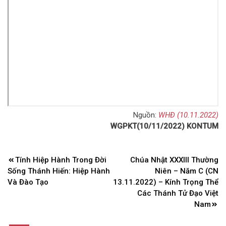
Nguồn:
WHĐ (10.11.2022)
WGPKT(10/11/2022) KONTUM
Điều
Tính Hiệp Hành Trong Đời
Chúa Nhật XXXIII Thường
hướng
Sống Thánh Hiến: Hiệp Hành
Niên – Năm C (CN
bài
Và Đào Tạo
13.11.2022) – Kính Trọng Thể
Các Thánh Tử Đạo Việt
viết
Nam