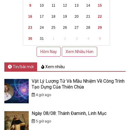
9
10
11
12
13
14
15
16
17
18
19
20
21
22
23
24
25
26
27
28
29
30
31
1
2
3
4
5
Hôm Nay
Xem Nhiều Hơn
Tin/bài mới
Xem nhiều
Vật Lý Lượng Tử Và Mầu Nhiệm Về Công Trình
Tạo Dựng Của Thiên Chúa
4 giờ ago
Ngày 08/08: Thánh Đaminh, Linh Mục
5 giờ ago