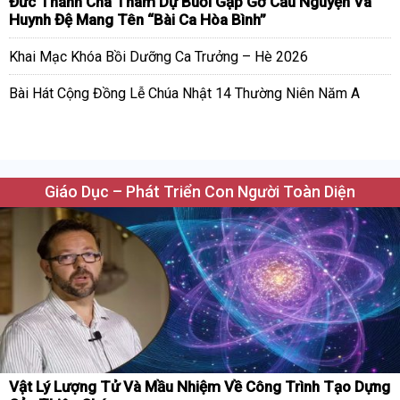
Đức Thánh Cha Tham Dự Buổi Gặp Gỡ Cầu Nguyện Và
Huynh Đệ Mang Tên “Bài Ca Hòa Bình”
Khai Mạc Khóa Bồi Dưỡng Ca Trưởng – Hè 2026
Bài Hát Cộng Đồng Lễ Chúa Nhật 14 Thường Niên Năm A
Giáo Dục – Phát Triển Con Người Toàn Diện
Vật Lý Lượng Tử Và Mầu Nhiệm Về Công Trình Tạo Dựng