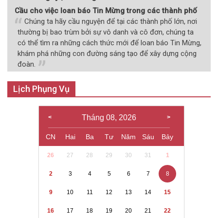
Cầu cho việc loan báo Tin Mừng trong các thành phố
Chúng ta hãy cầu nguyện để tại các thành phố lớn, nơi
thường bị bao trùm bởi sự vô danh và cô đơn, chúng ta
có thể tìm ra những cách thức mới để loan báo Tin Mừng,
khám phá những con đường sáng tạo để xây dựng cộng
đoàn.
Lịch Phụng Vụ
Tháng 08, 2026
CN
Hai
Ba
Tư
Năm
Sáu
Bảy
26
27
28
29
30
31
1
2
3
4
5
6
7
8
9
10
11
12
13
14
15
16
17
18
19
20
21
22