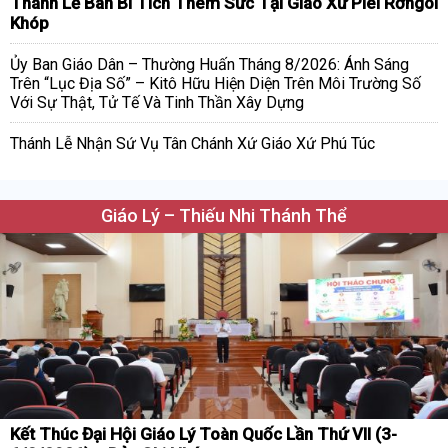
Thánh Lễ Ban Bí Tích Thêm Sức Tại Giáo Xứ Plei Rơngol
Khóp
Ủy Ban Giáo Dân – Thường Huấn Tháng 8/2026: Ánh Sáng
Trên “Lục Địa Số” – Kitô Hữu Hiện Diện Trên Môi Trường Số
Với Sự Thật, Tử Tế Và Tinh Thần Xây Dựng
Thánh Lễ Nhận Sứ Vụ Tân Chánh Xứ Giáo Xứ Phú Túc
Giáo Lý – Thiếu Nhi Thánh Thể
Kết Thúc Đại Hội Giáo Lý Toàn Quốc Lần Thứ VII (3-