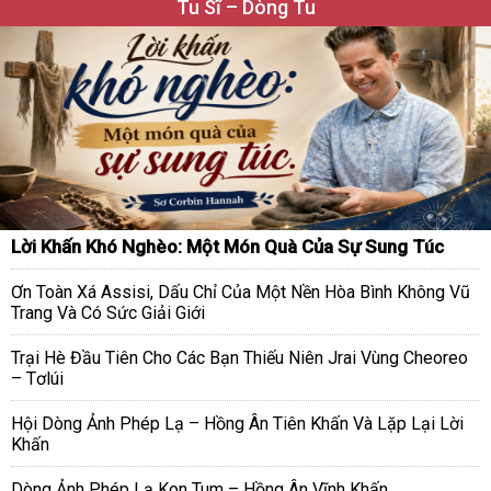
Tu Sĩ – Dòng Tu
Lời Khấn Khó Nghèo: Một Món Quà Của Sự Sung Túc
Ơn Toàn Xá Assisi, Dấu Chỉ Của Một Nền Hòa Bình Không Vũ
Trang Và Có Sức Giải Giới
Trại Hè Đầu Tiên Cho Các Bạn Thiếu Niên Jrai Vùng Cheoreo
– Tơlúi
Hội Dòng Ảnh Phép Lạ – Hồng Ân Tiên Khấn Và Lặp Lại Lời
Khấn
Dòng Ảnh Phép Lạ Kon Tum – Hồng Ân Vĩnh Khấn