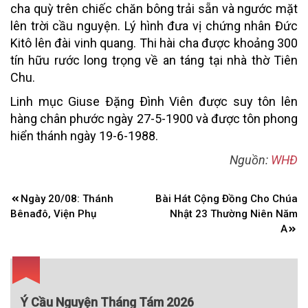
cha quỳ trên chiếc chăn bông trải sẵn và ngước mặt
lên trời cầu nguyện. Lý hình đưa vị chứng nhân Đức
Kitô lên đài vinh quang. Thi hài cha được khoảng 300
tín hữu rước long trọng về an táng tại nhà thờ Tiên
Chu.
Linh mục Giuse Ðặng Ðình Viên được suy tôn lên
hàng chân phước ngày 27-5-1900 và được tôn phong
hiển thánh ngày 19-6-1988.
Nguồn:
WHĐ
Điều
Ngày 20/08: Thánh
Bài Hát Cộng Đồng Cho Chúa
hướng
Bênađô, Viện Phụ
Nhật 23 Thường Niên Năm
bài
A
viết
Ý Cầu Nguyện Tháng Tám 2026