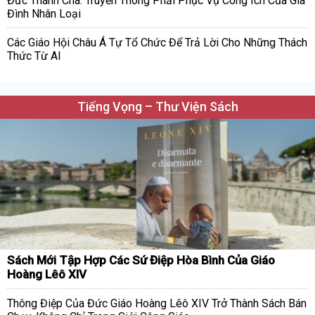
Đức Thánh Cha: Truyền Thông Phải Phục Vụ Công Ích Của Gia
Đình Nhân Loại
Các Giáo Hội Châu Á Tự Tổ Chức Để Trả Lời Cho Những Thách
Thức Từ AI
Tiếng Vọng – Thư Viện Sách
Sách Mới Tập Hợp Các Sứ Điệp Hòa Bình Của Giáo
Hoàng Lêô XIV
Thông Điệp Của Đức Giáo Hoàng Lêô XIV Trở Thành Sách Bán