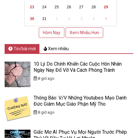
23
24
25
26
27
28
29
30
31
1
2
3
4
5
Hôm Nay
Xem Nhiều Hơn
Tin/bài mới
Xem nhiều
10 Lý Do Chính Khiến Các Cuộc Hôn Nhân
Ngày Nay Đổ Vỡ Và Cách Phòng Tránh
8 giờ ago
Thông Báo: V/v Những Youtubes Mạo Danh
Đức Giám Mục Giáo Phận Mỹ Tho
8 giờ ago
Giấc Mơ AI Phục Vụ Mọi Người Trước Phép