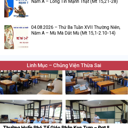
Năm A – Lòng Tin Mạnh Thật (Mt 15,21-28)
04.08.2026 – Thứ Ba Tuần XVII Thường Niên,
Năm A – Mù Mà Dắt Mù (Mt 15,1-2.10-14)
Linh Mục – Chủng Viện Thừa Sai
Thường Huấn Phó Tế Giáo Phận Kon Tum – Đợt II