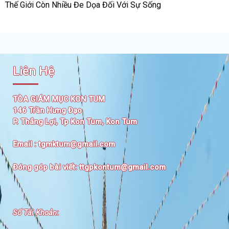
Thế Giới Còn Nhiều Đe Dọa Đối Với Sự Sống
Liên Hệ
TÒA GIÁM MỤC KON TUM
146 Trần Hưng Đạo
P. Thắng Lợi, Tp Kon Tum, Kon Tum
Email :
tgmktum@gmail.com
Đóng góp bài viết:
ttgpkontum@gmail.com
Số Tài Khoản
: