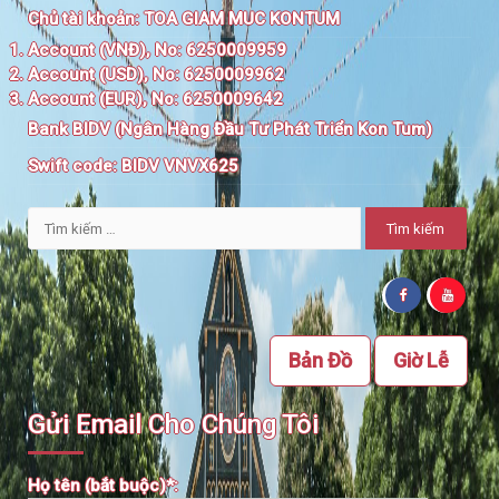
Chủ tài khoản:
TOA GIAM MUC KONTUM
Account (VNĐ), No: 6250009959
Account (USD), No: 6250009962
Account (EUR), No: 6250009642
Bank BIDV (Ngân Hàng Đầu Tư Phát Triển Kon Tum)
Swift code:
BIDV VNVX625
Tìm
kiếm
cho:
Bản Đồ
Giờ Lễ
Gửi Email Cho Chúng Tôi
Họ tên (bắt buộc)*: