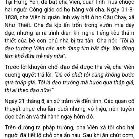
Tại Hưng Yên, để bắt cha Viên, quân lính mua chuộc
hai người Công giáo có họ hàng với cha. Ngày 01-8-
1838, cha Viên bị quân lính vây bắt ở họ Cầu Chay, xã
Như Thiết. Cha đã kịp ẩn trốn trong vườn mía dày
đặc, nhưng lại ra trình diện khi nghe tiếng kêu thảm
thiết của bé con chủ nhà bị tra tấn. Cha nói:
“Tôi là
đạo trưởng Viên các anh đang tìm bắt đây. Xin đừng
làm khổ đứa trẻ này nữa”.
Trước lời khuyên chối đạo để được tha về, cha Viên
cương quyết trả lời:
“Dù có chết tôi cũng không bước
qua thập giá. Tôi là đạo trưởng mà bước qua thập giá,
thì ai theo đạo nữa!”
Ngày 21 tháng 8, án xử trảm về đến tỉnh. Các quan cố
thuyết phục cha lần cuối nhưng vô hiệu, nên tuyên
đọc bản án và thi hành ngay hôm đó.
Trên đường ra pháp trường, cha Viên xá tội cho hai
người đã tiết lộ chỗ cha ẩn náu. Sau khi ăn chút cơm,