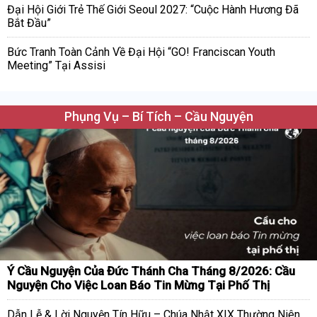
Đại Hội Giới Trẻ Thế Giới Seoul 2027: “Cuộc Hành Hương Đã
Bắt Đầu”
Bức Tranh Toàn Cảnh Về Đại Hội “GO! Franciscan Youth
Meeting” Tại Assisi
Phụng Vụ – Bí Tích – Cầu Nguyện
Ý Cầu Nguyện Của Đức Thánh Cha Tháng 8/2026: Cầu
Nguyện Cho Việc Loan Báo Tin Mừng Tại Phố Thị
Dẫn Lễ & Lời Nguyện Tín Hữu – Chúa Nhật XIX Thường Niên,