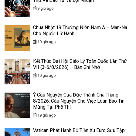
Thử Về Đầu Tư Và Lợi Nhuận
9 giờ ago
Chúa Nhật 19 Thường Niên Năm A – Man-Na
Cho Người Lữ Hành
10 giờ ago
Kết Thúc Đại Hội Giáo Lý Toàn Quốc Lần Thứ
VII (3-6/8/2026) – Bản Ghi Nhớ
10 giờ ago
Ý Cầu Nguyện Của Đức Thánh Cha Tháng
8/2026: Cầu Nguyện Cho Việc Loan Báo Tin
Mừng Tại Phố Thị
19 giờ ago
Vatican Phát Hành Bộ Tiền Xu Euro Sưu Tập