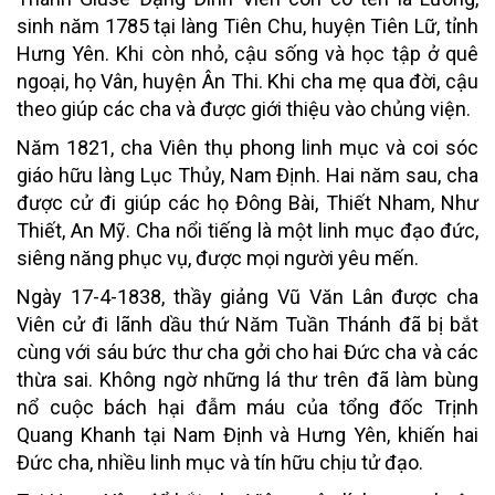
sinh năm 1785 tại làng Tiên Chu, huyện Tiên Lữ, tỉnh
Hưng Yên. Khi còn nhỏ, cậu sống và học tập ở quê
ngoại, họ Vân, huyện Ân Thi. Khi cha mẹ qua đời, cậu
theo giúp các cha và được giới thiệu vào chủng viện.
Năm 1821, cha Viên thụ phong linh mục và coi sóc
giáo hữu làng Lục Thủy, Nam Định. Hai năm sau, cha
được cử đi giúp các họ Đông Bài, Thiết Nham, Như
Thiết, An Mỹ. Cha nổi tiếng là một linh mục đạo đức,
siêng năng phục vụ, được mọi người yêu mến.
Ngày 17-4-1838, thầy giảng Vũ Văn Lân được cha
Viên cử đi lãnh dầu thứ Năm Tuần Thánh đã bị bắt
cùng với sáu bức thư cha gởi cho hai Đức cha và các
thừa sai. Không ngờ những lá thư trên đã làm bùng
nổ cuộc bách hại đẫm máu của tổng đốc Trịnh
Quang Khanh tại Nam Định và Hưng Yên, khiến hai
Đức cha, nhiều linh mục và tín hữu chịu tử đạo.