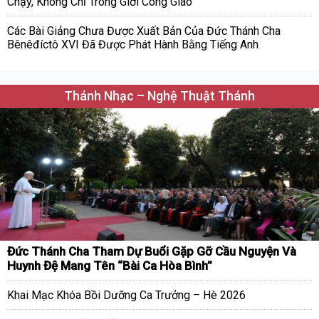
Chạy, Không Chỉ Trong Giới Công Giáo
Các Bài Giảng Chưa Được Xuất Bản Của Đức Thánh Cha
Bênêđíctô XVI Đã Được Phát Hành Bằng Tiếng Anh
Thánh Nhạc – Nghệ Thuật Thánh
Đức Thánh Cha Tham Dự Buổi Gặp Gỡ Cầu Nguyện Và
Huynh Đệ Mang Tên “Bài Ca Hòa Bình”
Khai Mạc Khóa Bồi Dưỡng Ca Trưởng – Hè 2026