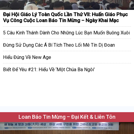
Đại Hội Giáo Lý Toàn Quốc Lần Thứ VII: Huấn Giáo Phục
Vụ Công Cuộc Loan Báo Tin Mừng – Ngày Khai Mạc
5 Câu Kinh Thánh Dành Cho Những Lúc Bạn Muốn Buông Xuôi
Đừng Sử Dụng Các Á Bí Tích Theo Lối Mê Tín Dị Đoan
Hiểu Đúng Về New Age
Biết Để Yêu #21: Hiểu Về ‘Một Chúa Ba Ngôi’
Loan Báo Tin Mừng – Đại Kết & Liên Tôn