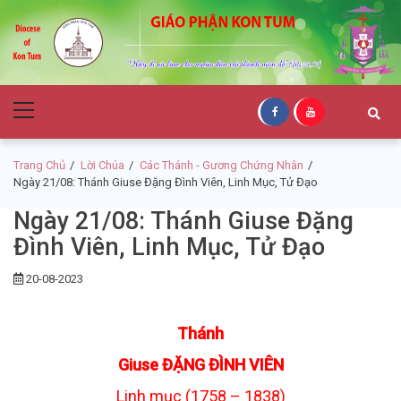
Skip
Skip
to
to
navigation
content
Giáo Phận Kon
Primary
Tum
Menu
Trang Chủ
Lời Chúa
Các Thánh - Gương Chứng Nhân
Ngày 21/08: Thánh Giuse Đặng Đình Viên, Linh Mục, Tử Đạo
Ngày 21/08: Thánh Giuse Đặng
Đình Viên, Linh Mục, Tử Đạo
20-08-2023
Thánh
Giuse ĐẶNG ĐÌNH VIÊN
Linh mục (1758 – 1838)