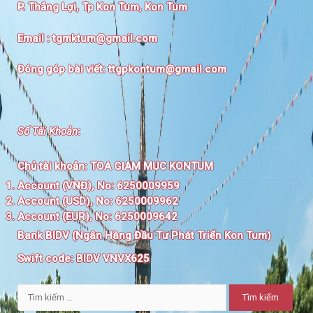
P. Thắng Lợi, Tp Kon Tum, Kon Tum
Email :
tgmktum@gmail.com
Đóng góp bài viết:
ttgpkontum@gmail.com
Số Tài Khoản
:
Chủ tài khoản:
TOA GIAM MUC KONTUM
Account (VNĐ), No: 6250009959
Account (USD), No: 6250009962
Account (EUR), No: 6250009642
Bank BIDV (Ngân Hàng Đầu Tư Phát Triển Kon Tum)
Swift code:
BIDV VNVX625
Tìm
kiếm