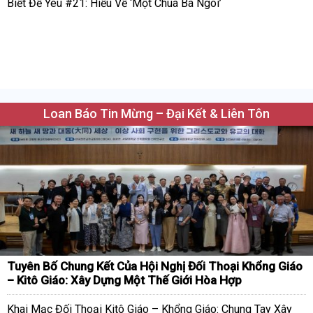
Biết Để Yêu #21: Hiểu Về ‘Một Chúa Ba Ngôi’
Loan Báo Tin Mừng – Đại Kết & Liên Tôn
Tuyên Bố Chung Kết Của Hội Nghị Đối Thoại Khổng Giáo
– Kitô Giáo: Xây Dựng Một Thế Giới Hòa Hợp
Khai Mạc Đối Thoại Kitô Giáo – Khổng Giáo: Chung Tay Xây