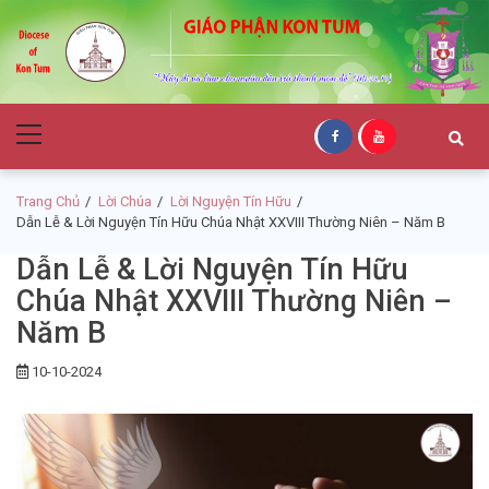
Skip
Skip
to
to
navigation
content
Giáo Phận Kon
Primary
Tum
Menu
Trang Chủ
Lời Chúa
Lời Nguyện Tín Hữu
Dẫn Lễ & Lời Nguyện Tín Hữu Chúa Nhật XXVIII Thường Niên – Năm B
Dẫn Lễ & Lời Nguyện Tín Hữu
Chúa Nhật XXVIII Thường Niên –
Năm B
10-10-2024