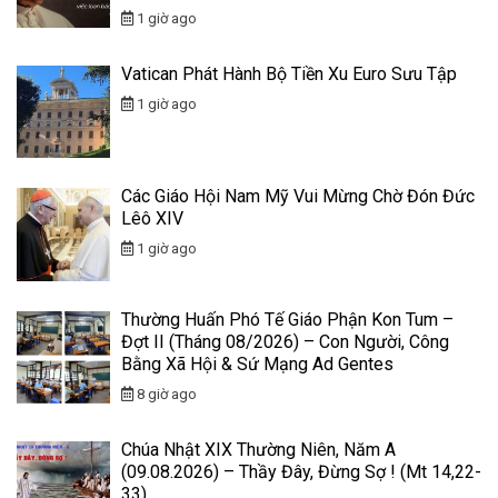
1 giờ ago
Vatican Phát Hành Bộ Tiền Xu Euro Sưu Tập
1 giờ ago
Các Giáo Hội Nam Mỹ Vui Mừng Chờ Đón Đức
Lêô XIV
1 giờ ago
Thường Huấn Phó Tế Giáo Phận Kon Tum –
Đợt II (Tháng 08/2026) – Con Người, Công
Bằng Xã Hội & Sứ Mạng Ad Gentes
8 giờ ago
Chúa Nhật XIX Thường Niên, Năm A
(09.08.2026) – Thầy Đây, Đừng Sợ ! (Mt 14,22-
33)