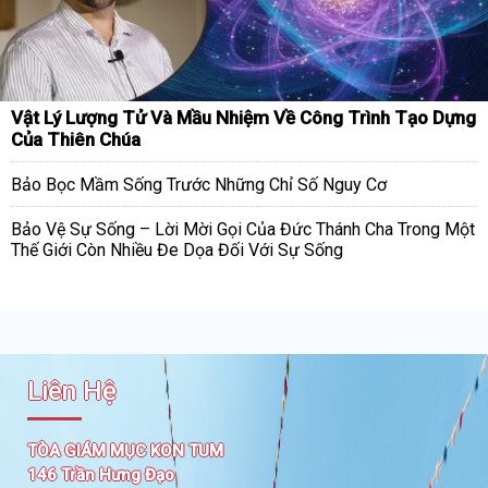
Vật Lý Lượng Tử Và Mầu Nhiệm Về Công Trình Tạo Dựng
Của Thiên Chúa
Bảo Bọc Mầm Sống Trước Những Chỉ Số Nguy Cơ
Bảo Vệ Sự Sống – Lời Mời Gọi Của Đức Thánh Cha Trong Một
Thế Giới Còn Nhiều Đe Dọa Đối Với Sự Sống
Liên Hệ
TÒA GIÁM MỤC KON TUM
146 Trần Hưng Đạo