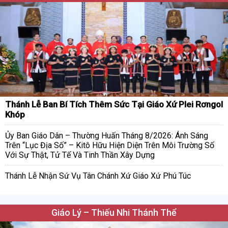
Thánh Lễ Ban Bí Tích Thêm Sức Tại Giáo Xứ Plei Rơngol
Khóp
Ủy Ban Giáo Dân – Thường Huấn Tháng 8/2026: Ánh Sáng
Trên “Lục Địa Số” – Kitô Hữu Hiện Diện Trên Môi Trường Số
Với Sự Thật, Tử Tế Và Tinh Thần Xây Dựng
Thánh Lễ Nhận Sứ Vụ Tân Chánh Xứ Giáo Xứ Phú Túc
Giáo Lý – Thiếu Nhi Thánh Thể