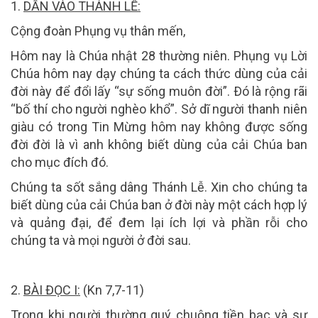
1.
DẪN VÀO THÁNH LỄ:
Cộng đoàn Phụng vụ thân mến,
Hôm nay là Chúa nhật 28 thường niên. Phụng vụ Lời
Chúa hôm nay dạy chúng ta cách thức dùng của cải
đời này để đổi lấy “sự sống muôn đời”. Ðó là rộng rãi
“bố thí cho người nghèo khổ”. Sở dĩ người thanh niên
giàu có trong Tin Mừng hôm nay không được sống
đời đời là vì anh không biết dùng của cải Chúa ban
cho mục đích đó.
Chúng ta sốt sắng dâng Thánh Lễ. Xin cho chúng ta
biết dùng của cải Chúa ban ở đời này một cách hợp lý
và quảng đại, để đem lại ích lợi và phần rỗi cho
chúng ta và mọi người ở đời sau.
2.
BÀI ĐỌC I:
(Kn 7,7-11)
Trong khi người thường quý chuộng tiền bạc và sự