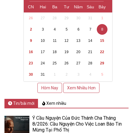
CN
Hai
Ba
Tư
Năm
Sáu
Bảy
26
27
28
29
30
31
1
2
3
4
5
6
7
8
9
10
11
12
13
14
15
16
17
18
19
20
21
22
23
24
25
26
27
28
29
30
31
1
2
3
4
5
Hôm Nay
Xem Nhiều Hơn
Tin/bài mới
Xem nhiều
Ý Cầu Nguyện Của Đức Thánh Cha Tháng
8/2026: Cầu Nguyện Cho Việc Loan Báo Tin
Mừng Tại Phố Thị