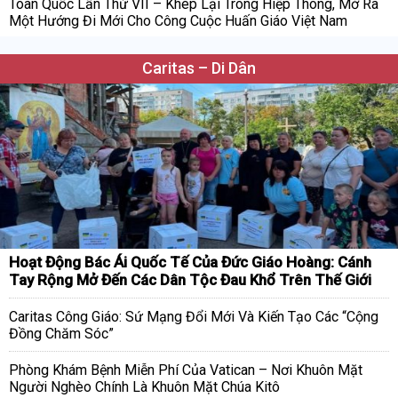
Toàn Quốc Lần Thứ VII – Khép Lại Trong Hiệp Thông, Mở Ra
Một Hướng Đi Mới Cho Công Cuộc Huấn Giáo Việt Nam
Caritas – Di Dân
Hoạt Động Bác Ái Quốc Tế Của Đức Giáo Hoàng: Cánh
Tay Rộng Mở Đến Các Dân Tộc Đau Khổ Trên Thế Giới
Caritas Công Giáo: Sứ Mạng Đổi Mới Và Kiến Tạo Các “Cộng
Đồng Chăm Sóc”
Phòng Khám Bệnh Miễn Phí Của Vatican – Nơi Khuôn Mặt
Người Nghèo Chính Là Khuôn Mặt Chúa Kitô