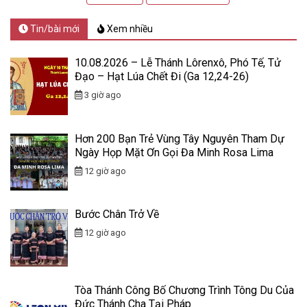
Tin/bài mới
Xem nhiều
10.08.2026 – Lễ Thánh Lôrenxô, Phó Tế, Tử
Đạo – Hạt Lúa Chết Đi (Ga 12,24-26)
3 giờ ago
Hơn 200 Bạn Trẻ Vùng Tây Nguyên Tham Dự
Ngày Họp Mặt Ơn Gọi Đa Minh Rosa Lima
12 giờ ago
Bước Chân Trở Về
12 giờ ago
Tòa Thánh Công Bố Chương Trình Tông Du Của
Đức Thánh Cha Tại Pháp