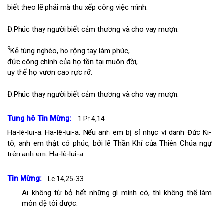
biết theo lẽ phải mà thu xếp công việc mình.
Đ.
Phúc thay người biết cảm thương và cho vay mượn.
9
Kẻ túng nghèo, họ rộng tay làm phúc,
đức công chính của họ tồn tại muôn đời,
uy thế họ vươn cao rực rỡ.
Đ.
Phúc thay người biết cảm thương và cho vay mượn.
Tung hô Tin Mừng:
1 Pr 4,14
Ha-lê-lui-a. Ha-lê-lui-a. Nếu anh em bị sỉ nhục vì danh Đức Ki-
tô, anh em thật có phúc, bởi lẽ Thần Khí của Thiên Chúa ngự
trên anh em. Ha-lê-lui-a.
Tin Mừng:
Lc 14,25-33
Ai không từ bỏ hết những gì mình có, thì không thể làm
môn đệ tôi được.