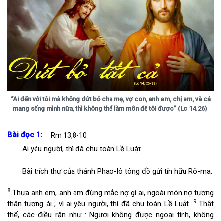
“Ai đến với tôi mà không dứt bỏ cha mẹ, vợ con, anh em, chị em, và cả
mạng sống mình nữa, thì không thể làm môn đệ tôi được” (Lc 14.26)
Bài đọc 1:
Rm 13,8-10
Ai yêu người, thì đã chu toàn Lề Luật.
Bài trích thư của thánh Phao-lô tông đồ gửi tín hữu Rô-ma.
8
Thưa anh em, anh em đừng mắc nợ gì ai, ngoài món nợ tương
9
thân tương ái ; vì ai yêu người, thì đã chu toàn Lề Luật.
Thật
thế, các điều răn như : Ngươi không được ngoại tình, không