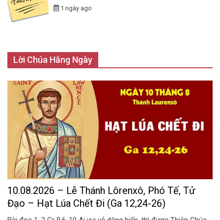
1 ngày ago
Lời Chúa Hằng Ngày
10.08.2026 – Lễ Thánh Lôrenxô, Phó Tế, Tử
Đạo – Hạt Lúa Chết Đi (Ga 12,24-26)
Bài đọc 1: 2 Cr 9,6-10 Ai vui vẻ dâng hiến, thì được Thiên Chúa