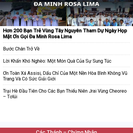
Hơn 200 Bạn Trẻ Vùng Tây Nguyên Tham Dự Ngày Họp
Mặt Ơn Gọi Đa Minh Rosa Lima
Bước Chân Trở Về
Lời Khấn Khó Nghèo: Một Món Quà Của Sự Sung Túc
Ơn Toàn Xá Assisi, Dấu Chỉ Của Một Nền Hòa Bình Không Vũ
Trang Và Có Sức Giải Giới
Trại Hè Đầu Tiên Cho Các Bạn Thiếu Niên Jrai Vùng Cheoreo
– Tơlúi
Các Thánh – Chứng Nhân