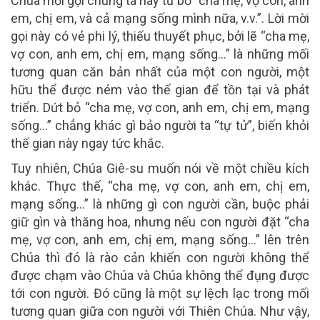
Chúa mời gọi chúng ta hãy từ bỏ “cha mẹ, vợ con, anh
em, chị em, và cả mạng sống mình nữa, v.v.”. Lời mời
gọi này có vẻ phi lý, thiếu thuyết phục, bởi lẽ “cha mẹ,
vợ con, anh em, chị em, mạng sống…” là những mối
tương quan căn bản nhất của một con người, một
hữu thể được ném vào thế gian để tồn tại và phát
triển. Dứt bỏ “cha mẹ, vợ con, anh em, chị em, mạng
sống…” chẳng khác gì bảo người ta “tự tử”, biến khỏi
thế gian này ngay tức khắc.
Tuy nhiên, Chúa Giê-su muốn nói về một chiều kích
khác. Thực thế, “cha mẹ, vợ con, anh em, chị em,
mạng sống…” là những gì con người cần, buộc phải
giữ gìn và thăng hoa, nhưng nếu con người đặt “cha
mẹ, vợ con, anh em, chị em, mạng sống…” lên trên
Chúa thì đó là rào cản khiến con người không thể
được chạm vào Chúa và Chúa không thể đụng được
tới con người. Đó cũng là một sự lệch lạc trong mối
tương quan giữa con người với Thiên Chúa. Như vậy,