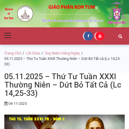
Skip
Skip
to
to
navigation
content
Giáo Phận Kon
Primary
Tum
Menu
Trang Chủ
Lời Chúa
Suy Niệm Hằng Ngày
05.11.2025 – Thứ Tư Tuần XXXI Thường Niên – Dứt Bỏ Tất cả (Lc 14,25-
33)
05.11.2025 – Thứ Tư Tuần XXXI
Thường Niên – Dứt Bỏ Tất Cả (Lc
14,25-33)
04-11-2025