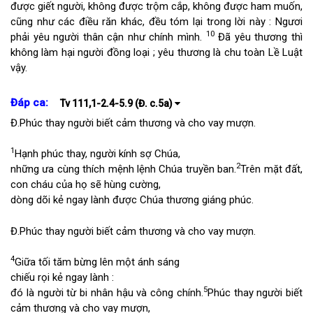
được giết người, không được trộm cắp, không được ham muốn,
cũng như các điều răn khác, đều tóm lại trong lời này : Ngươi
10
phải yêu người thân cận như chính mình.
Đã yêu thương thì
không làm hại người đồng loại ; yêu thương là chu toàn Lề Luật
vậy.
Đáp ca:
Tv 111,1-2.4-5.9 (Đ. c.5a)
Đ.
Phúc thay người biết cảm thương và cho vay mượn.
1
Hạnh phúc thay, người kính sợ Chúa,
2
những ưa cùng thích mệnh lệnh Chúa truyền ban.
Trên mặt đất,
con cháu của họ sẽ hùng cường,
dòng dõi kẻ ngay lành được Chúa thương giáng phúc.
Đ.
Phúc thay người biết cảm thương và cho vay mượn.
4
Giữa tối tăm bừng lên một ánh sáng
chiếu rọi kẻ ngay lành :
5
đó là người từ bi nhân hậu và công chính.
Phúc thay người biết
cảm thương và cho vay mượn,