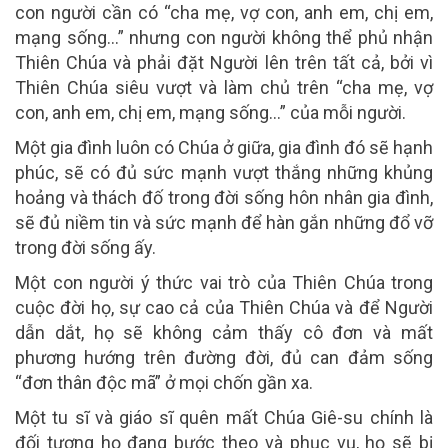
con người cần có “cha mẹ, vợ con, anh em, chị em,
mạng sống…” nhưng con người không thể phủ nhận
Thiên Chúa và phải đặt Người lên trên tất cả, bởi vì
Thiên Chúa siêu vượt và làm chủ trên “cha mẹ, vợ
con, anh em, chị em, mạng sống…” của mỗi người.
Một gia đình luôn có Chúa ở giữa, gia đình đó sẽ hạnh
phúc, sẽ có đủ sức mạnh vượt thắng những khủng
hoảng và thách đố trong đời sống hôn nhân gia đình,
sẽ đủ niềm tin và sức mạnh để hàn gắn những đổ vỡ
trong đời sống ấy.
Một con người ý thức vai trò của Thiên Chúa trong
cuộc đời họ, sự cao cả của Thiên Chúa và để Người
dẫn dắt, họ sẽ không cảm thấy cô đơn và mất
phương hướng trên đường đời, đủ can đảm sống
“đơn thân độc mã” ở mọi chốn gần xa.
Một tu sĩ và giáo sĩ quên mất Chúa Giê-su chính là
đối tượng họ đang bước theo và phục vụ, họ sẽ bị