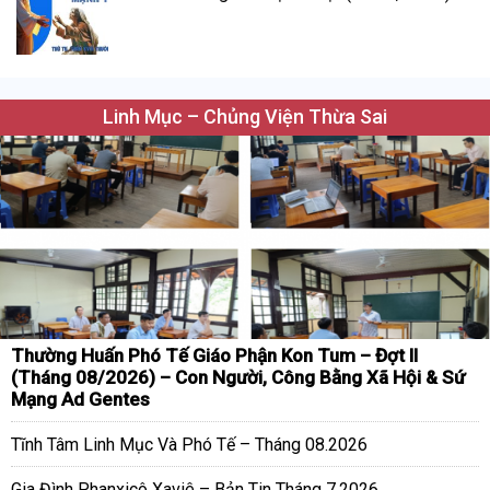
Linh Mục – Chủng Viện Thừa Sai
Thường Huấn Phó Tế Giáo Phận Kon Tum – Đợt II
(Tháng 08/2026) – Con Người, Công Bằng Xã Hội & Sứ
Mạng Ad Gentes
Tĩnh Tâm Linh Mục Và Phó Tế – Tháng 08.2026
Gia Đình Phanxicô Xaviê – Bản Tin Tháng 7.2026