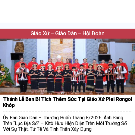
Giáo Xứ – Giáo Dân – Hội Đoàn
Thánh Lễ Ban Bí Tích Thêm Sức Tại Giáo Xứ Plei Rơngol
Khóp
Ủy Ban Giáo Dân – Thường Huấn Tháng 8/2026: Ánh Sáng
Trên “Lục Địa Số” – Kitô Hữu Hiện Diện Trên Môi Trường Số
Với Sự Thật, Tử Tế Và Tinh Thần Xây Dựng