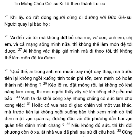
Tin Mừng Chúa Giê-su Ki-tô theo thánh Lu-ca.
25
Khi ấy, có rất đông người cùng đi đường với Đức Giê-su.
Người quay lại bảo họ :
26
“Ai đến với tôi mà không dứt bỏ cha mẹ, vợ con, anh em, chị
em, và cả mạng sống mình nữa, thì không thể làm môn đệ tôi
27
được.
Ai không vác thập giá mình mà đi theo tôi, thì không
thể làm môn đệ tôi được.
28
“Quả thế, ai trong anh em muốn xây một cây tháp, mà trước
tiên lại không ngồi xuống tính toán phí tổn, xem mình có hoàn
29
thành nổi không ?
Kẻo lỡ ra, đặt móng rồi, lại không có khả
năng làm xong, thì mọi người thấy vậy sẽ lên tiếng chế giễu mà
30
bảo :
‘Anh ta đã khởi công xây, nhưng chẳng có sức làm cho
31
xong việc.’
Hoặc có vua nào đi giao chiến với một vua khác,
mà trước tiên lại không ngồi xuống bàn tính xem mình có thể
đem một vạn quân ra, đương đầu với đối phương dẫn hai vạn
32
quân tiến đánh mình chăng ?
Nếu không đủ sức, thì khi đối
33
phương còn ở xa, ắt nhà vua đã phải sai sứ đi cầu hoà.
Cũng