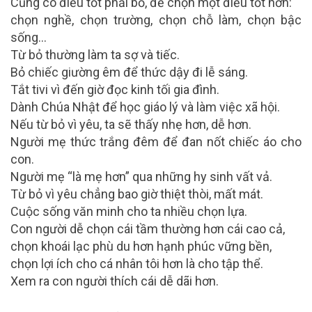
Cũng có điều tốt phải bỏ, để chọn một điều tốt hơn:
chọn nghề, chọn trường, chọn chỗ làm, chọn bậc
sống…
Từ bỏ thường làm ta sợ và tiếc.
Bỏ chiếc giường êm để thức dậy đi lễ sáng.
Tắt tivi vì đến giờ đọc kinh tối gia đình.
Dành Chúa Nhật để học giáo lý và làm việc xã hội.
Nếu từ bỏ vì yêu, ta sẽ thấy nhẹ hơn, dễ hơn.
Người mẹ thức trắng đêm để đan nốt chiếc áo cho
con.
Người mẹ “là mẹ hơn” qua những hy sinh vất vả.
Từ bỏ vì yêu chẳng bao giờ thiệt thòi, mất mát.
Cuộc sống văn minh cho ta nhiều chọn lựa.
Con người dễ chọn cái tầm thường hơn cái cao cả,
chọn khoái lạc phù du hơn hạnh phúc vững bền,
chọn lợi ích cho cá nhân tôi hơn là cho tập thể.
Xem ra con người thích cái dễ dãi hơn.