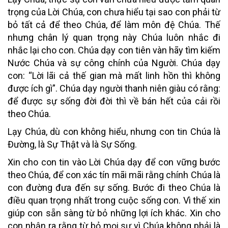
trọng của Lời Chúa, con chưa hiểu tại sao con phải từ
bỏ tất cả để theo Chúa, để làm môn đệ Chúa. Thế
nhưng chân lý quan trọng này Chúa luôn nhắc đi
nhắc lại cho con. Chúa dạy con tiên vàn hãy tìm kiếm
Nước Chúa và sự công chính của Người. Chúa dạy
con: “Lời lãi cả thế gian mà mất linh hồn thì không
được ích gì”. Chúa dạy người thanh niên giàu có rằng:
để được sự sống đời đời thì về bán hết của cải rồi
theo Chúa.
Lạy Chúa, dù con không hiểu, nhưng con tin Chúa là
Đường, là Sự Thật và là Sự Sống.
Xin cho con tin vào Lời Chúa dạy để con vững bước
theo Chúa, để con xác tín mãi mãi rằng chính Chúa là
con đường đưa đến sự sống. Bước đi theo Chúa là
điều quan trọng nhất trong cuộc sống con. Vì thế xin
giúp con sẵn sàng từ bỏ những lợi ích khác. Xin cho
con nhận ra rằng từ bỏ mọi sự vì Chúa không phải là