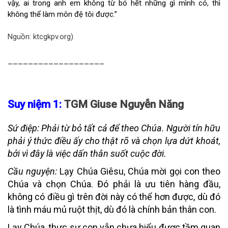
vậy, ai trong anh em không từ bỏ hết những gì mình có, thì
không thể làm môn đệ tôi được.”
Nguồn: ktcgkpv.org)
___________________
Suy niệm 1:
TGM Giuse Nguyễn Năng
Sứ điệp:
Phải từ bỏ tất cả để theo Chúa. Người tín hữu
phải ý thức điều ấy cho thật rõ và chọn lựa dứt khoát,
bởi vì đây là việc dấn thân suốt cuộc đời.
Cầu nguyện:
Lạy Chúa Giêsu, Chúa mời gọi con theo
Chúa và chọn Chúa. Đó phải là ưu tiên hàng đầu,
không có điều gì trên đời này có thể hơn được, dù đó
là tình máu mủ ruột thịt, dù đó là chính bản thân con.
Lạy Chúa, thực sự con vẫn chưa hiểu được tầm quan