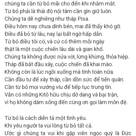
chúng ta cần từ bỏ mãi cho đến khi nhắm mắt.
Từ bỏ phải là thái độ nội tâm cần gìn giữ luôn.
Chúng ta dễ nghiêng như tháp Pisa.
Ðiều hôm nay chưa dính bén, mai đã thấy khó gỡ.
Ðiều đã bỏ từ lâu, nay lại bất ngờ hấp dẫn.
Từ bỏ điều tôi có, và cứ có thêm mỗi ngày
thật là một cuộc chiến lâu dài và gian khổ.
Chúng ta không được nửa vời, lừng khừng, thỏa hiệp.
Tháp đã bắt đầu xây, cuộc chiến đã khai mào.
Không còn là lúc ngồi xuống mà tính toán nữa.
Cần đầu tư để xây tháp, cần dồn sức để tiến quân.
Cần từ bỏ mọi vướng víu để tiếp tục trung tín.
Vẫn có những Kitô hữu chịu dở dang và bại trận,
vì họ không dám sống đến cùng ơn gọi làm môn đệ.
Từ bỏ là cách diễn tả một tình yêu.
Khi yêu người ta vui lòng từ bỏ tất cả.
Ước gì chúng ta vui khi gặp viên ngọc quý là Ðức