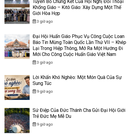
Tuyên Bố Chung Kết Của Hội Nghị Đối Thoại
Khổng Giáo – Kitô Giáo: Xây Dựng Một Thế
Giới Hòa Hợp
3 giờ ago
Đại Hội Huấn Giáo Phục Vụ Công Cuộc Loan
Báo Tin Mừng Toàn Quốc Lần Thứ VII – Khép
Lại Trong Hiệp Thông, Mở Ra Một Hướng Đi
Mới Cho Công Cuộc Huấn Giáo Việt Nam
3 giờ ago
Lời Khấn Khó Nghèo: Một Món Quà Của Sự
Sung Túc
9 giờ ago
Sứ Điệp Của Đức Thánh Cha Gửi Đại Hội Giới
Trẻ Đức Mẹ Mễ Du
9 giờ ago