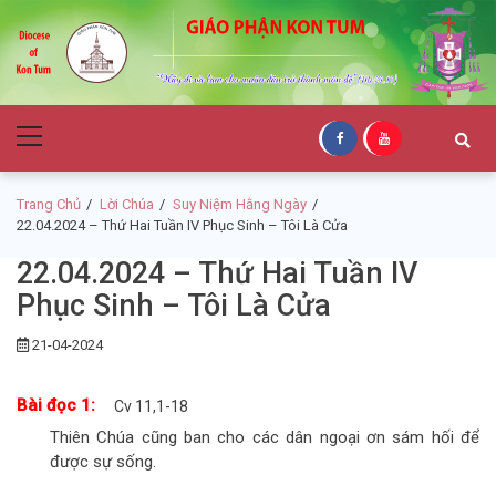
Skip
Skip
to
to
navigation
content
Giáo Phận Kon
Primary
Tum
Menu
Trang Chủ
Lời Chúa
Suy Niệm Hằng Ngày
22.04.2024 – Thứ Hai Tuần IV Phục Sinh – Tôi Là Cửa
22.04.2024 – Thứ Hai Tuần IV
Phục Sinh – Tôi Là Cửa
21-04-2024
Bài đọc 1:
Cv 11,1-18
Thiên Chúa cũng ban cho các dân ngoại ơn sám hối để
được sự sống.