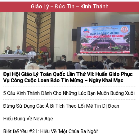
Giáo Lý – Đức Tin – Kinh Thánh
Đại Hội Giáo Lý Toàn Quốc Lần Thứ VII: Huấn Giáo Phục
Vụ Công Cuộc Loan Báo Tin Mừng – Ngày Khai Mạc
5 Câu Kinh Thánh Dành Cho Những Lúc Bạn Muốn Buông Xuôi
Đừng Sử Dụng Các Á Bí Tích Theo Lối Mê Tín Dị Đoan
Hiểu Đúng Về New Age
Biết Để Yêu #21: Hiểu Về ‘Một Chúa Ba Ngôi’