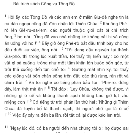
Bài trích sách Công vụ Tông Đồ.
1
Hồi ấy, các Tông Đồ và các anh em ở miền Giu-đê nghe tin là
2
cả dân ngoại cũng đã đón nhận lời Thiên Chúa.
Khi ông Phê-
rô lên Giê-ru-sa-lem, các người thuộc giới cắt bì chỉ trích
3
ông,
họ nói : “Ông đã vào nhà những kẻ không cắt bì và cùng
4
ăn uống với họ !”
Bấy giờ ông Phê-rô bắt đầu trình bày cho họ
5
đầu đuôi sự việc, ông nói :
“Tôi đang cầu nguyện tại thành
Gia-phô, thì trong lúc xuất thần, tôi thấy thị kiến này : có một
vật gì sà xuống, trông như một tấm khăn lớn buộc bốn góc, từ
6
trời thả xuống đến tận chỗ tôi.
Giương mắt nhìn kỹ, tôi thấy
các giống vật bốn chân sống trên đất, các thú rừng, rắn rết và
7
chim trời.
Và tôi nghe có tiếng phán bảo tôi : ‘Phê-rô, đứng
8
dậy, làm thịt mà ăn !’
Tôi đáp : ‘Lạy Chúa, không thể được, vì
những gì ô uế và không thanh sạch không bao giờ lọt vào
9
miệng con !’
Có tiếng từ trời phán lần thứ hai : ‘Những gì Thiên
Chúa đã tuyên bố là thanh sạch, thì ngươi chớ gọi là ô uế
10
!’
Việc ấy xảy ra đến ba lần, rồi tất cả lại được kéo lên trời.
11
“Ngay lúc đó, có ba người đến nhà chúng tôi ở : họ được sai