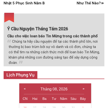
hướng
Nhật 5 Phục Sinh Năm B
Như Thế Nào?
bài
viết
Ý Cầu Nguyện Tháng Tám 2026
Cầu cho việc loan báo Tin Mừng trong các thành phố
Chúng ta hãy cầu nguyện để tại các thành phố lớn, nơi
thường bị bao trùm bởi sự vô danh và cô đơn, chúng ta
có thể tìm ra những cách thức mới để loan báo Tin Mừng,
khám phá những con đường sáng tạo để xây dựng cộng
đoàn.
Lịch Phụng Vụ
Tháng 08, 2026
CN
Hai
Ba
Tư
Năm
Sáu
Bảy
26
27
28
29
30
31
1