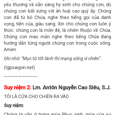
yêu thương và sẵn sàng hy sinh cho chúng con, dù
chúng con bất xứng với ân huệ cao quý ấy. Chúng
con đã từ bỏ Chúa, nghe theo tiếng gọi của danh
vọng, tiền của, giàu sang. Xin cho chúng con luôn ý
thức: chúng con là môn đệ, là chiên thuộc về Chúa.
Chúng con mau mắn nghe theo tiếng Chúa đang
hướng dẫn từng người chúng con trong cuộc sống.
Amen.
Ghi nhớ:
“Mục tử tốt lành thí mạng sống vì chiên”.
(tgpsaigon.net)
—————————-
Suy niệm 2:
Lm. Antôn Nguyễn Cao Siêu, S.J.
TÔI LÀ CỬA CHO CHIÊN RA VÀO
Suy niệm:
Chúng ta vẫn ở trong mùa Phục sinh, mùa của sự