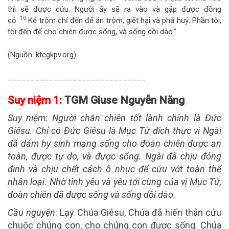
thì sẽ được cứu. Người ấy sẽ ra vào và gặp được đồng
10
cỏ.
Kẻ trộm chỉ đến để ăn trộm, giết hại và phá huỷ. Phần tôi,
tôi đến để cho chiên được sống, và sống dồi dào.”
(Nguồn: ktcgkpv.org)
______________________________
Suy niệm 1:
TGM Giuse Nguyễn Năng
Suy niệm:
Người chăn chiên tốt lành chính là Ðức
Giêsu. Chỉ có Ðức Giêsu là Mục Tử đích thực vì Ngài
đã dám hy sinh mạng sống cho đoàn chiên được an
toàn, được tự do, và được sống. Ngài đã chịu đóng
đinh và chịu chết cách ô nhục để cứu vớt toàn thể
nhân loại. Nhờ tình yêu và yêu tới cùng của vị Mục Tử,
đoàn chiên đã được sống và sống dồi dào.
Cầu nguyện
:
Lạy Chúa Giêsu, Chúa đã hiến thân cứu
chuộc chúng con, cho chúng con được sống. Chúa