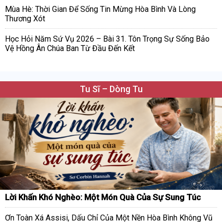
Mùa Hè: Thời Gian Để Sống Tin Mừng Hòa Bình Và Lòng
Thương Xót
Học Hỏi Năm Sứ Vụ 2026 – Bài 31. Tôn Trọng Sự Sống Bảo
Vệ Hồng Ân Chúa Ban Từ Đầu Đến Kết
Tu Sĩ – Dòng Tu
Lời Khấn Khó Nghèo: Một Món Quà Của Sự Sung Túc
Ơn Toàn Xá Assisi, Dấu Chỉ Của Một Nền Hòa Bình Không Vũ