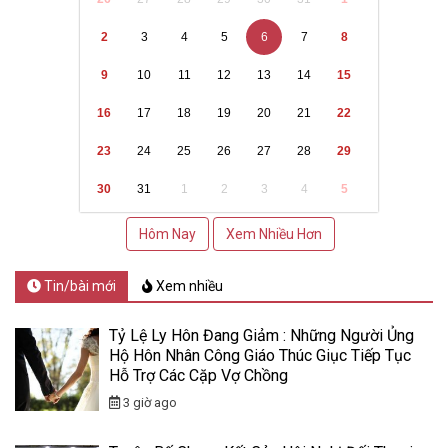
2
3
4
5
6
7
8
9
10
11
12
13
14
15
16
17
18
19
20
21
22
23
24
25
26
27
28
29
30
31
1
2
3
4
5
Hôm Nay
Xem Nhiều Hơn
Tin/bài mới
Xem nhiều
Tỷ Lệ Ly Hôn Đang Giảm : Những Người Ủng
Hộ Hôn Nhân Công Giáo Thúc Giục Tiếp Tục
Hỗ Trợ Các Cặp Vợ Chồng
3 giờ ago