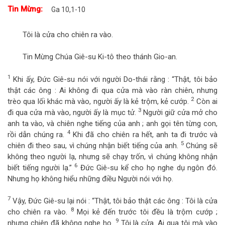
Tin Mừng:
Ga 10,1-10
Tôi là cửa cho chiên ra vào.
Tin Mừng Chúa Giê-su Ki-tô theo thánh Gio-an.
1
Khi ấy, Đức Giê-su nói với người Do-thái rằng : “Thật, tôi bảo
thật các ông : Ai không đi qua cửa mà vào ràn chiên, nhưng
2
trèo qua lối khác mà vào, người ấy là kẻ trộm, kẻ cướp.
Còn ai
3
đi qua cửa mà vào, người ấy là mục tử.
Người giữ cửa mở cho
anh ta vào, và chiên nghe tiếng của anh ; anh gọi tên từng con,
4
rồi dẫn chúng ra.
Khi đã cho chiên ra hết, anh ta đi trước và
5
chiên đi theo sau, vì chúng nhận biết tiếng của anh.
Chúng sẽ
không theo người lạ, nhưng sẽ chạy trốn, vì chúng không nhận
6
biết tiếng người lạ.”
Đức Giê-su kể cho họ nghe dụ ngôn đó.
Nhưng họ không hiểu những điều Người nói với họ.
7
Vậy, Đức Giê-su lại nói : “Thật, tôi bảo thật các ông : Tôi là cửa
8
cho chiên ra vào.
Mọi kẻ đến trước tôi đều là trộm cướp ;
9
nhưng chiên đã không nghe họ.
Tôi là cửa. Ai qua tôi mà vào