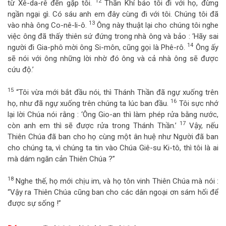
12
từ Xê-da-rê đến gặp tôi.
Thần Khí bảo tôi đi với họ, đừng
ngần ngại gì. Có sáu anh em đây cùng đi với tôi. Chúng tôi đã
13
vào nhà ông Co-nê-li-ô.
Ông này thuật lại cho chúng tôi nghe
việc ông đã thấy thiên sứ đứng trong nhà ông và bảo : ‘Hãy sai
14
người đi Gia-phô mời ông Si-môn, cũng gọi là Phê-rô.
Ông ấy
sẽ nói với ông những lời nhờ đó ông và cả nhà ông sẽ được
cứu độ.’
15
“Tôi vừa mới bắt đầu nói, thì Thánh Thần đã ngự xuống trên
16
họ, như đã ngự xuống trên chúng ta lúc ban đầu.
Tôi sực nhớ
lại lời Chúa nói rằng : ‘Ông Gio-an thì làm phép rửa bằng nước,
17
còn anh em thì sẽ được rửa trong Thánh Thần.’
Vậy, nếu
Thiên Chúa đã ban cho họ cùng một ân huệ như Người đã ban
cho chúng ta, vì chúng ta tin vào Chúa Giê-su Ki-tô, thì tôi là ai
mà dám ngăn cản Thiên Chúa ?”
18
Nghe thế, họ mới chịu im, và họ tôn vinh Thiên Chúa mà nói :
“Vậy ra Thiên Chúa cũng ban cho các dân ngoại ơn sám hối để
được sự sống !”