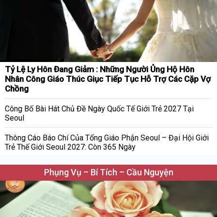
Tỷ Lệ Ly Hôn Đang Giảm : Những Người Ủng Hộ Hôn
Nhân Công Giáo Thúc Giục Tiếp Tục Hỗ Trợ Các Cặp Vợ
Chồng
Công Bố Bài Hát Chủ Đề Ngày Quốc Tế Giới Trẻ 2027 Tại
Seoul
Thông Cáo Báo Chí Của Tổng Giáo Phận Seoul – Đại Hội Giới
Trẻ Thế Giới Seoul 2027: Còn 365 Ngày
Phụng Vụ – Bí Tích – Cầu Nguyện