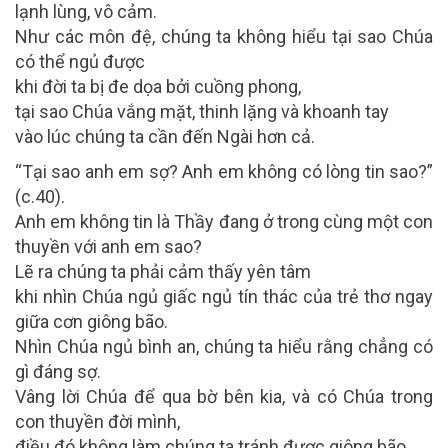
lạnh lùng, vô cảm.
Như các môn đệ, chúng ta không hiểu tại sao Chúa
có thể ngủ được
khi đời ta bị đe dọa bởi cuồng phong,
tại sao Chúa vắng mặt, thinh lặng và khoanh tay
vào lúc chúng ta cần đến Ngài hơn cả.
“Tại sao anh em sợ? Anh em không có lòng tin sao?”
(c.40).
Anh em không tin là Thầy đang ở trong cùng một con
thuyền với anh em sao?
Lẽ ra chúng ta phải cảm thấy yên tâm
khi nhìn Chúa ngủ giấc ngủ tín thác của trẻ thơ ngay
giữa cơn giông bão.
Nhìn Chúa ngủ bình an, chúng ta hiểu rằng chẳng có
gì đáng sợ.
Vâng lời Chúa để qua bờ bên kia, và có Chúa trong
con thuyền đời mình,
điều đó không làm chúng ta tránh được giông bão,