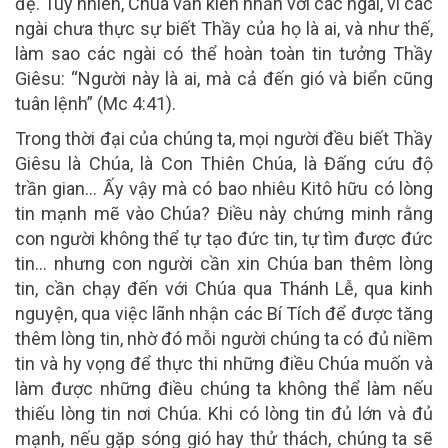
đệ. Tuy nhiên, Chúa vẫn kiên nhẫn với các ngài, vì các
ngài chưa thực sự biết Thầy của họ là ai, và như thế,
làm sao các ngài có thể hoàn toàn tin tưởng Thầy
Giêsu: “Người này là ai, mà cả đến gió và biển cũng
tuân lệnh” (Mc 4:41).
Trong thời đại của chúng ta, mọi người đều biết Thầy
Giêsu là Chúa, là Con Thiên Chúa, là Đấng cứu độ
trần gian… Ấy vậy mà có bao nhiêu Kitô hữu có lòng
tin mạnh mẽ vào Chúa? Điều này chứng minh rằng
con người không thể tự tạo đức tin, tự tìm được đức
tin… nhưng con người cần xin Chúa ban thêm lòng
tin, cần chạy đến với Chúa qua Thánh Lễ, qua kinh
nguyện, qua việc lãnh nhận các Bí Tích để được tăng
thêm lòng tin, nhờ đó mỗi người chúng ta có đủ niềm
tin và hy vọng để thực thi những điều Chúa muốn và
làm được những điều chúng ta không thể làm nếu
thiếu lòng tin nơi Chúa. Khi có lòng tin đủ lớn và đủ
mạnh, nếu gặp sóng gió hay thử thách, chúng ta sẽ