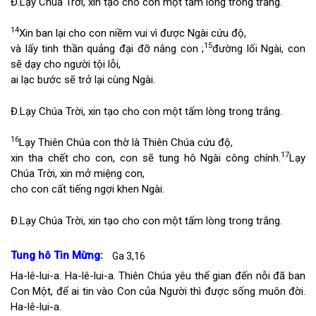
Đ.
Lạy Chúa Trời, xin tạo cho con một tấm lòng trong trắng.
14
Xin ban lại cho con niềm vui vì được Ngài cứu độ,
15
và lấy tinh thần quảng đại đỡ nâng con ;
đường lối Ngài, con
sẽ dạy cho người tội lỗi,
ai lạc bước sẽ trở lại cùng Ngài.
Đ.
Lạy Chúa Trời, xin tạo cho con một tấm lòng trong trắng.
16
Lạy Thiên Chúa con thờ là Thiên Chúa cứu độ,
17
xin tha chết cho con, con sẽ tung hô Ngài công chính.
Lạy
Chúa Trời, xin mở miệng con,
cho con cất tiếng ngợi khen Ngài.
Đ.
Lạy Chúa Trời, xin tạo cho con một tấm lòng trong trắng.
Tung hô Tin Mừng:
Ga 3,16
Ha-lê-lui-a. Ha-lê-lui-a. Thiên Chúa yêu thế gian đến nỗi đã ban
Con Một, để ai tin vào Con của Người thì được sống muôn đời.
Ha-lê-lui-a.