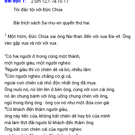
Bài đọc 1:
2 Sm 12,1-7a.10-17
Tôi đắc tội với Đức Chúa.
Bài trích sách Sa-mu-en quyển thứ hai.
1
Một hôm, Đức Chúa sai ông Na-than đến với vua Đa-vít. Ông
vào gặp vua và nói với vua :
“Có hai người ở trong cùng một thành,
một người giàu, một người nghèo.
2
Người giàu thì có chiên dê và bò, nhiều lắm.
3
Còn người nghèo chẳng có gì cả,
ngoài con chiên cái nhỏ độc nhất ông đã mua.
Ông nuôi nó, nó lớn lên ở bên ông, cùng với con cái ông,
nó ăn chung bánh với ông, uống chung chén với ông,
ngủ trong lòng ông : ông coi nó như một đứa con gái.
4
Có khách đến thăm người giàu,
ông này tiếc của, không bắt chiên dê hay bò của mình
mà làm thịt đãi người lữ khách đến thăm ông.
Ông bắt con chiên cái của người nghèo