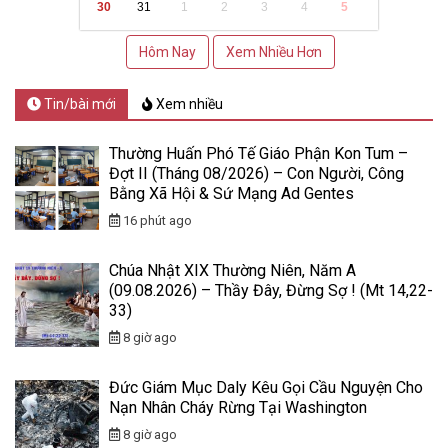
30
31
1
2
3
4
5
Hôm Nay
Xem Nhiều Hơn
Tin/bài mới
Xem nhiều
Thường Huấn Phó Tế Giáo Phận Kon Tum –
Đợt II (Tháng 08/2026) – Con Người, Công
Bằng Xã Hội & Sứ Mạng Ad Gentes
16 phút ago
Chúa Nhật XIX Thường Niên, Năm A
(09.08.2026) – Thầy Đây, Đừng Sợ ! (Mt 14,22-
33)
8 giờ ago
Đức Giám Mục Daly Kêu Gọi Cầu Nguyện Cho
Nạn Nhân Cháy Rừng Tại Washington
8 giờ ago