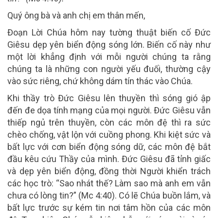
Quý ông bà và anh chị em thân mến,
Đoạn Lời Chúa hôm nay tường thuật biến cố Đức
Giêsu dẹp yên biển động sóng lớn. Biến cố này như
một lời khẳng định với mỗi người chúng ta rằng
chúng ta là những con người yếu đuối, thường cậy
vào sức riêng, chứ không dám tín thác vào Chúa.
Khi thầy trò Đức Giêsu lên thuyền thì sóng gió ập
đến đe dọa tính mạng của mọi người. Đức Giêsu vẫn
thiếp ngủ trên thuyền, còn các môn đệ thì ra sức
chèo chống, vật lộn với cuồng phong. Khi kiệt sức và
bất lực với cơn biển động sóng dữ, các môn đệ bắt
đầu kêu cứu Thầy của mình. Đức Giêsu đã tỉnh giấc
và dẹp yên biển động, đồng thời Người khiển trách
các học trò: “Sao nhát thế? Làm sao mà anh em vẫn
chưa có lòng tin?” (Mc 4:40). Có lẽ Chúa buồn lắm, và
bất lực trước sự kém tin nơi tâm hồn của các môn