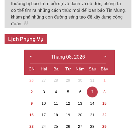
thường bị bao trùm bởi sự vô danh và cô đơn, chúng ta
có thể tìm ra những cách thức mới để loan báo Tin Mừng,
khám phá những con đường sáng tạo để xây dựng cộng
đoàn.
Lịch Phụng Vụ
Tháng 08, 2026
CN
Hai
Ba
Tư
Năm
Sáu
Bảy
26
27
28
29
30
31
1
2
3
4
5
6
7
8
9
10
11
12
13
14
15
16
17
18
19
20
21
22
23
24
25
26
27
28
29