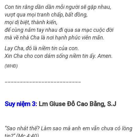
Con tin rằng dần dần mỗi người sẽ gặp nhau,
vượt qua mọi tranh chấp, bất đồng,
mọi dị biệt, thành kiến,
để cùng nắm tay nhau đi qua sa mạc cuộc đời
mà về nhà Cha là nơi hạnh phúc viên mãn.
Lạy Cha, đó là niềm tin của con.
Xin Cha cho con dám sống niềm tin ấy. Amen.
(WHĐ)
_________________________
Suy niệm 3:
Lm Giuse Đỗ Cao Bằng, S.J
“Sao nhát thế? Làm sao mà anh em vẫn chưa có lòng
tin?” (Mc 4:40).