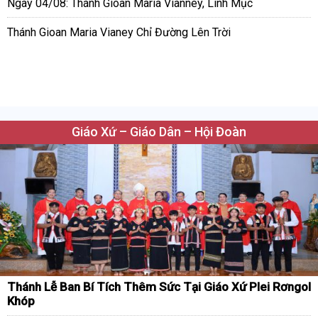
Ngày 04/08: Thánh Gioan Maria Vianney, Linh Mục
Thánh Gioan Maria Vianey Chỉ Đường Lên Trời
Giáo Xứ – Giáo Dân – Hội Đoàn
Thánh Lễ Ban Bí Tích Thêm Sức Tại Giáo Xứ Plei Rơngol
Khóp