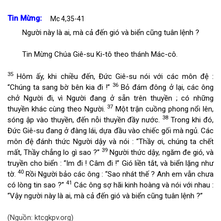
Tin Mừng:
Mc 4,35-41
Người này là ai, mà cả đến gió và biển cũng tuân lệnh ?
Tin Mừng Chúa Giê-su Ki-tô theo thánh Mác-cô.
35
Hôm ấy, khi chiều đến, Đức Giê-su nói với các môn đệ :
36
“Chúng ta sang bờ bên kia đi !”
Bỏ đám đông ở lại, các ông
chở Người đi, vì Người đang ở sẵn trên thuyền ; có những
37
thuyền khác cùng theo Người.
Một trận cuồng phong nổi lên,
38
sóng ập vào thuyền, đến nỗi thuyền đầy nước.
Trong khi đó,
Đức Giê-su đang ở đàng lái, dựa đầu vào chiếc gối mà ngủ. Các
môn đệ đánh thức Người dậy và nói : “Thầy ơi, chúng ta chết
39
mất, Thầy chẳng lo gì sao ?”
Người thức dậy, ngăm đe gió, và
truyền cho biển : “Im đi ! Câm đi !” Gió liền tắt, và biển lặng như
40
tờ.
Rồi Người bảo các ông : “Sao nhát thế ? Anh em vẫn chưa
41
có lòng tin sao ?”
Các ông sợ hãi kinh hoàng và nói với nhau :
“Vậy người này là ai, mà cả đến gió và biển cũng tuân lệnh ?”
(Nguồn: ktcgkpv.org)