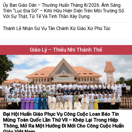
Ủy Ban Giáo Dân – Thường Huấn Tháng 8/2026: Ánh Sáng
Trên “Lục Địa Số” – Kitô Hữu Hiện Diện Trên Môi Trường Số
Với Sự Thật, Tử Tế Và Tinh Thần Xây Dựng
Thánh Lễ Nhận Sứ Vụ Tân Chánh Xứ Giáo Xứ Phú Túc
Giáo Lý – Thiếu Nhi Thánh Thể
Đại Hội Huấn Giáo Phục Vụ Công Cuộc Loan Báo Tin
Mừng Toàn Quốc Lần Thứ VII – Khép Lại Trong Hiệp
Thông, Mở Ra Một Hướng Đi Mới Cho Công Cuộc Huấn
Giáo Việt Nam