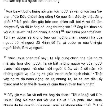
mà làm thịt đãi người đến thăm ông.”
5
Vua Đa-vít bừng bừng nổi giận với người ấy và nói với ông Na-
than : “Có Đức Chúa hằng sống ! Kẻ nào làm điều ấy, thật đáng
6
chết !
Nó phải đền gấp bốn con chiên cái, bởi vì nó đã làm
7a
chuyện ấy và đã không có lòng thương xót.”
Ông Na-than nói
10
với vua Đa-vít : “Kẻ đó chính là ngài !
Đức Chúa phán thế này :
Từ nay, gươm sẽ không bao giờ ngừng chém người nhà của
ngươi, bởi vì ngươi đã khinh dể Ta và cướp vợ của U-ri-gia,
người Khết, làm vợ ngươi.
11
“Đức Chúa phán thế này : Ta sắp dùng chính nhà của ngươi
mà gây hoạ cho ngươi. Ta sẽ bắt những người vợ của ngươi
trước mắt ngươi mà cho một người khác, và nó sẽ nằm với
12
những người vợ của ngươi giữa thanh thiên bạch nhật.
Thật
vậy, ngươi đã hành động lén lút, nhưng Ta, Ta sẽ làm điều ấy
trước mặt toàn thể Ít-ra-en và giữa thanh thiên bạch nhật.”
13
Bấy giờ vua Đa-vít nói với ông Na-than : “Tôi đắc tội với Đức
Chúa.” Ông Na-than nói với vua Đa-vít : “Về phía Đức Chúa,
14
Người đã bỏ qua tội của ngài ; ngài sẽ không phải chết.
Thế