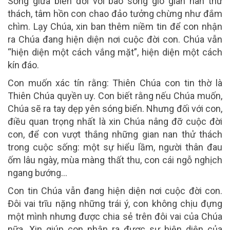
Sống giữa biển đời với bao sóng gió gian nan thử
thách, tâm hồn con chao đảo tưởng chừng như đắm
chìm. Lạy Chúa, xin ban thêm niềm tin để con nhận
ra Chúa đang hiện diện nơi cuộc đời con. Chúa vẫn
“hiện diện một cách vắng mặt”, hiện diện một cách
kín đáo.
Con muốn xác tín rằng: Thiên Chúa con tin thờ là
Thiên Chúa quyền uy. Con biết rằng nếu Chúa muốn,
Chúa sẽ ra tay dẹp yên sóng biển. Nhưng đối với con,
điều quan trọng nhất là xin Chúa nâng đỡ cuộc đời
con, để con vượt thắng những gian nan thử thách
trong cuộc sống: một sự hiểu lầm, người thân đau
ốm lâu ngày, mùa màng thất thu, con cái ngỗ nghịch
ngang bướng…
Con tin Chúa vẫn đang hiện diện nơi cuộc đời con.
Đôi vai trĩu nặng những trái ý, con không chịu đựng
một mình nhưng được chia sẻ trên đôi vai của Chúa
nữa. Xin giúp con nhận ra được sự hiện diện của