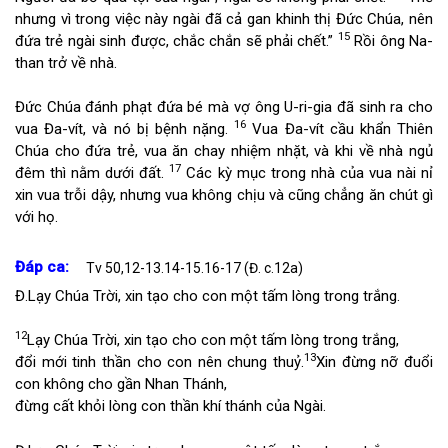
nhưng vì trong việc này ngài đã cả gan khinh thị Đức Chúa, nên
15
đứa trẻ ngài sinh được, chắc chắn sẽ phải chết.”
Rồi ông Na-
than trở về nhà.
Đức Chúa đánh phạt đứa bé mà vợ ông U-ri-gia đã sinh ra cho
16
vua Đa-vít, và nó bị bệnh nặng.
Vua Đa-vít cầu khẩn Thiên
Chúa cho đứa trẻ, vua ăn chay nhiệm nhặt, và khi về nhà ngủ
17
đêm thì nằm dưới đất.
Các kỳ mục trong nhà của vua nài nỉ
xin vua trỗi dậy, nhưng vua không chịu và cũng chẳng ăn chút gì
với họ.
Đáp ca:
Tv 50,12-13.14-15.16-17 (Đ. c.12a)
Đ.
Lạy Chúa Trời, xin tạo cho con một tấm lòng trong trắng.
12
Lạy Chúa Trời, xin tạo cho con một tấm lòng trong trắng,
13
đổi mới tinh thần cho con nên chung thuỷ.
Xin đừng nỡ đuổi
con không cho gần Nhan Thánh,
đừng cất khỏi lòng con thần khí thánh của Ngài.