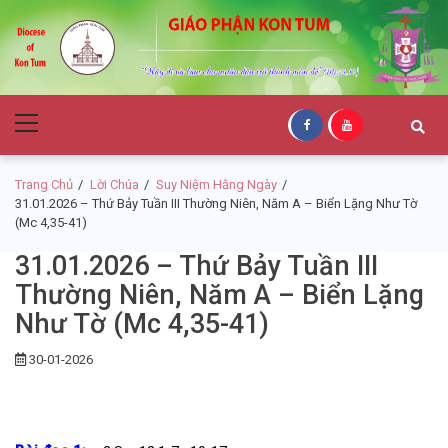
Skip
Skip
to
to
navigation
content
Giáo Phận Kon
Primary
Tum
Menu
Trang Chủ
Lời Chúa
Suy Niệm Hằng Ngày
31.01.2026 – Thứ Bảy Tuần III Thường Niên, Năm A – Biển Lặng Như Tờ
(Mc 4,35-41)
31.01.2026 – Thứ Bảy Tuần III
Thường Niên, Năm A – Biển Lặng
Như Tờ (Mc 4,35-41)
30-01-2026