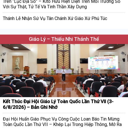
Trên “Lục Địa Số” – Kitô Hữu Hiện Diện Trên Môi Trường Số
Với Sự Thật, Tử Tế Và Tinh Thần Xây Dựng
Thánh Lễ Nhận Sứ Vụ Tân Chánh Xứ Giáo Xứ Phú Túc
Giáo Lý – Thiếu Nhi Thánh Thể
Kết Thúc Đại Hội Giáo Lý Toàn Quốc Lần Thứ VII (3-
6/8/2026) – Bản Ghi Nhớ
Đại Hội Huấn Giáo Phục Vụ Công Cuộc Loan Báo Tin Mừng
Toàn Quốc Lần Thứ VII – Khép Lại Trong Hiệp Thông, Mở Ra