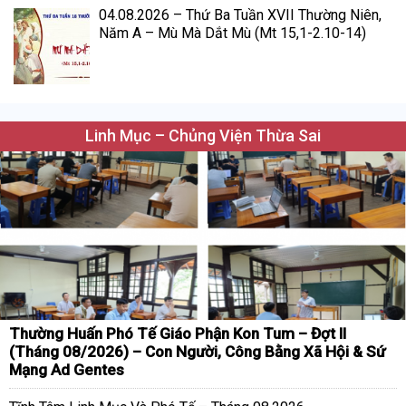
04.08.2026 – Thứ Ba Tuần XVII Thường Niên,
Năm A – Mù Mà Dắt Mù (Mt 15,1-2.10-14)
Linh Mục – Chủng Viện Thừa Sai
Thường Huấn Phó Tế Giáo Phận Kon Tum – Đợt II
(Tháng 08/2026) – Con Người, Công Bằng Xã Hội & Sứ
Mạng Ad Gentes