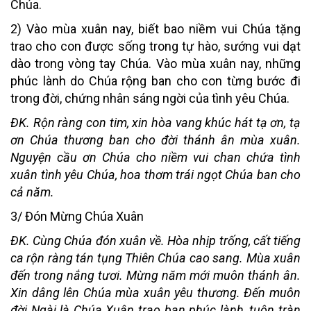
Chúa.
2) Vào mùa xuân nay, biết bao niềm vui Chúa tặng
trao cho con được sống trong tự hào, sướng vui dạt
dào trong vòng tay Chúa. Vào mùa xuân nay, những
phúc lành do Chúa rộng ban cho con từng bước đi
trong đời, chứng nhân sáng ngời của tình yêu Chúa.
ĐK. Rộn ràng con tim, xin hòa vang khúc hát tạ ơn, tạ
ơn Chúa thương ban cho đời thánh ân mùa xuân.
Nguyện cầu ơn Chúa cho niềm vui chan chứa tình
xuân tình yêu Chúa, hoa thơm trái ngọt Chúa ban cho
cả năm.
3/ Đón Mừng Chúa Xuân
ĐK. Cùng Chúa đón xuân về. Hòa nhịp trống, cất tiếng
ca rộn ràng tán tụng Thiên Chúa cao sang. Mùa xuân
đến trong nắng tươi. Mừng năm mới muôn thánh ân.
Xin dâng lên Chúa mùa xuân yêu thương. Đến muôn
đời Ngài là Chúa Xuân trao ban phúc lành, tuôn tràn