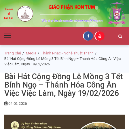
Skip
Skip
to
to
navigation
content
Giáo Phận Kon
Primary
Tum
Menu
Trang Chủ
Media
Thánh Nhạc - Nghệ Thuật Thánh
Bài Hát Cộng Đồng Lễ Mồng 3 Tết Bính Ngọ – Thánh Hóa Công Ăn Việc
Việc Làm, Ngày 19/02/2026
Bài Hát Cộng Đồng Lễ Mồng 3 Tết
Bính Ngọ – Thánh Hóa Công Ăn
Việc Việc Làm, Ngày 19/02/2026
04-02-2026