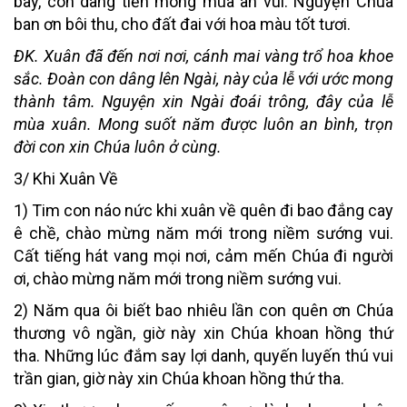
bay, con dâng tiến mong mùa an vui. Nguyện Chúa
ban ơn bôi thu, cho đất đai với hoa màu tốt tươi.
ĐK. Xuân đã đến nơi nơi, cánh mai vàng trổ hoa khoe
sắc. Đoàn con dâng lên Ngài, này của lễ với ước mong
thành tâm. Nguyện xin Ngài đoái trông, đây của lễ
mùa xuân. Mong suốt năm được luôn an bình, trọn
đời con xin Chúa luôn ở cùng.
3/ Khi Xuân Về
1) Tim con náo nức khi xuân về quên đi bao đắng cay
ê chề, chào mừng năm mới trong niềm sướng vui.
Cất tiếng hát vang mọi nơi, cảm mến Chúa đi người
ơi, chào mừng năm mới trong niềm sướng vui.
2) Năm qua ôi biết bao nhiêu lần con quên ơn Chúa
thương vô ngần, giờ này xin Chúa khoan hồng thứ
tha. Những lúc đắm say lợi danh, quyến luyến thú vui
trần gian, giờ này xin Chúa khoan hồng thứ tha.