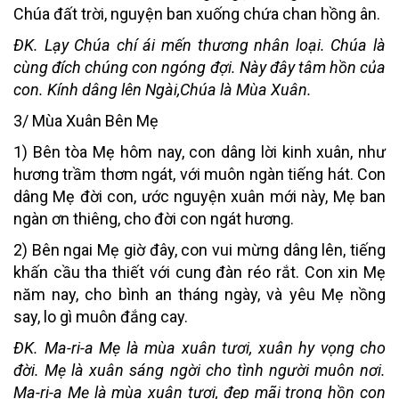
Chúa đất trời, nguyện ban xuống chứa chan hồng ân.
ĐK. Lạy Chúa chí ái mến thương nhân loại. Chúa là
cùng đích chúng con ngóng đợi. Này đây tâm hồn của
con. Kính dâng lên Ngài,Chúa là Mùa Xuân.
3/ Mùa Xuân Bên Mẹ
1) Bên tòa Mẹ hôm nay, con dâng lời kinh xuân, như
hương trầm thơm ngát, với muôn ngàn tiếng hát. Con
dâng Mẹ đời con, ước nguyện xuân mới này, Mẹ ban
ngàn ơn thiêng, cho đời con ngát hương.
2) Bên ngai Mẹ giờ đây, con vui mừng dâng lên, tiếng
khấn cầu tha thiết với cung đàn réo rắt. Con xin Mẹ
năm nay, cho bình an tháng ngày, và yêu Mẹ nồng
say, lo gì muôn đắng cay.
ĐK. Ma-ri-a Mẹ là mùa xuân tươi, xuân hy vọng cho
đời. Mẹ là xuân sáng ngời cho tình người muôn nơi.
Ma-ri-a Mẹ là mùa xuân tươi, đẹp mãi trong hồn con