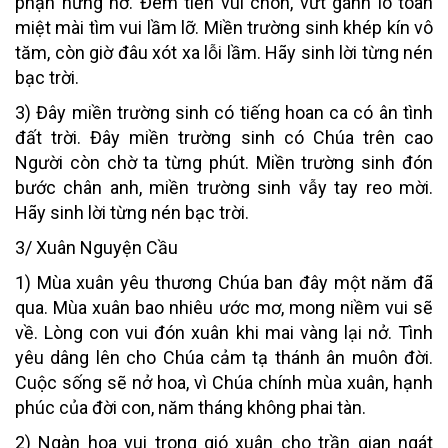
phận hững hờ. Đem tiền vùi chôn, vứt gánh lo toan
miệt mài tìm vui lầm lỡ. Miền trường sinh khép kín vô
tăm, còn giờ đâu xót xa lỗi lầm. Hãy sinh lời từng nén
bạc trời.
3) Đây miền trường sinh có tiếng hoan ca có ân tình
đất trời. Đây miền trường sinh có Chúa trên cao
Người còn chờ ta từng phút. Miền trường sinh đón
bước chân anh, miền trường sinh vẫy tay reo mời.
Hãy sinh lời từng nén bạc trời.
3/ Xuân Nguyện Cầu
1) Mùa xuân yêu thương Chúa ban đây một năm đã
qua. Mùa xuân bao nhiêu ước mơ, mong niềm vui sẽ
về. Lòng con vui đón xuân khi mai vàng lại nở. Tình
yêu dâng lên cho Chúa cảm tạ thánh ân muôn đời.
Cuộc sống sẽ nở hoa, vì Chúa chính mùa xuân, hạnh
phúc của đời con, năm tháng không phai tàn.
2) Ngàn hoa vui trong gió xuân cho trần gian ngát