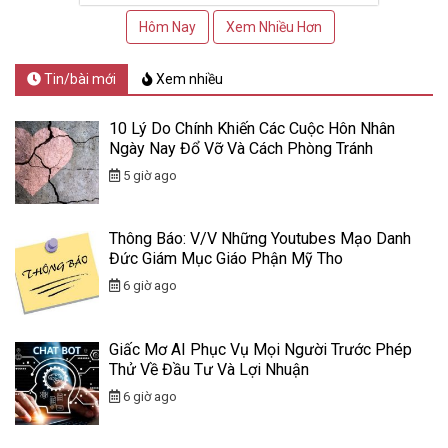
Hôm Nay
Xem Nhiều Hơn
Tin/bài mới
Xem nhiều
10 Lý Do Chính Khiến Các Cuộc Hôn Nhân
Ngày Nay Đổ Vỡ Và Cách Phòng Tránh
5 giờ ago
Thông Báo: V/v Những Youtubes Mạo Danh
Đức Giám Mục Giáo Phận Mỹ Tho
6 giờ ago
Giấc Mơ AI Phục Vụ Mọi Người Trước Phép
Thử Về Đầu Tư Và Lợi Nhuận
6 giờ ago