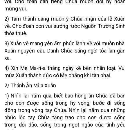
vời. Cho toàn dân riêng Chúa muôn đời hỷ hoan
mừng vui.
2) Tâm thành dâng muôn ý Chúa nhận của lễ Xuân
về. Cho đoàn con vui sướng rước Nguồn Trường Sinh
thỏa thuê.
3) Xuân về mang yên ấm phúc lành về với muôn nhà.
Xuân nguyện cầu Danh Chúa sáng ngời tỏa lan gần
xa.
4) Xin Mẹ Ma-ri-a tháng ngày kề bên nhân loại. Vui
mùa Xuân thánh đức có Mẹ chẳng khi tàn phai.
2/ Thánh Ân Mùa Xuân
1) Nhìn lại năm qua, biết bao hồng ân Chúa đã ban
cho con được sống trong hy vọng, bước đi sống
động trong vòng tay Chúa. Nhìn lại năm qua những
phúc lộc tay Chúa tặng trao cho con được sống
trong dồi dào, sống trong ngọt ngào của tình yêu