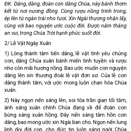
ĐK. Dâng, dâng, đoàn con dâng Chúa, này bánh thơm
kết từ nơi nương đồng. Cùng rượu nồng trinh trong,
ép lên từ ngàn trái nho tươi. Xin Ngài thương nhận lấy,
cùng với bao nguyện ước cuộc đời. Được năm tháng
an vui, trong Chúa Trời hạnh phúc suốt đời.
2/ Lễ Vật Ngày Xuân
1) Lòng thành tâm tiến dâng, lễ vật tình yêu chúng
con, dâng Chúa xuân bánh miến tinh tuyền và rượu
nho còn mãi hương nồng. Bao ước muốn con nguyện
dâng lên xin thương đoái lễ vật đơn sơ. Của lễ con
dâng thành tâm, với ước mong luôn chan hòa Chúa
xuân.
2) Này ngọn nến sáng lên, soi tòa trần gian tối tăm,
ánh sáng xuân chính Chúa đang về để đoàn con
bừng sáng xuân hồng. Đây nến sáng tâm hồn con
dâng, bao mong ước xin Ngài ban cho. Ngọn nến lung
linh dọi đời con, cho đức tin luôn sáng ngời Chúa