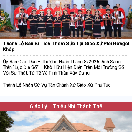
Thánh Lễ Ban Bí Tích Thêm Sức Tại Giáo Xứ Plei Rơngol
Khóp
Ủy Ban Giáo Dân – Thường Huấn Tháng 8/2026: Ánh Sáng
Trên “Lục Địa Số” – Kitô Hữu Hiện Diện Trên Môi Trường Số
Với Sự Thật, Tử Tế Và Tinh Thần Xây Dựng
Thánh Lễ Nhận Sứ Vụ Tân Chánh Xứ Giáo Xứ Phú Túc
Giáo Lý – Thiếu Nhi Thánh Thể