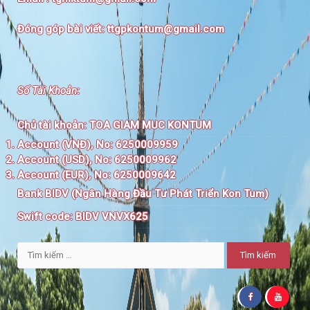
Đóng góp bài viết:
ttgpkontum@gmail.com
Số Tài Khoản
:
Chủ tài khoản:
TOA GIAM MUC KONTUM
Account (VNĐ), No: 6250009959
Account (USD), No: 6250009962
Account (EUR), No: 6250009642
Bank BIDV (Ngân Hàng Đầu Tư Phát Triển Kon Tum)
Swift code:
BIDV VNVX625
Tìm
kiếm
cho: