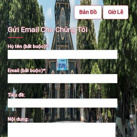
Bản Đồ
Giờ Lễ
Gửi Email Cho Chúng Tôi
Họ tên (bắt buộc)*:
Email (bắt buộc)*:
Tiêu đề:
Nội dung: