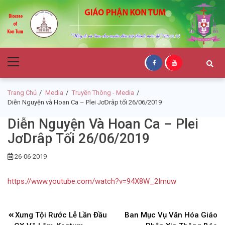
Skip
Skip
to
to
navigation
content
Giáo Phận Kon
Primary
Tum
Menu
Trang Chủ
Media
Truyền Thông - Media
Diễn Nguyện và Hoan Ca – Plei JơDrâp tối 26/06/2019
Diễn Nguyện Và Hoan Ca – Plei
JơDrâp Tối 26/06/2019
26-06-2019
https://www.youtube.com/watch?v=94X8W_2Imuw
Điều
Xưng Tội Rước Lễ Lần Đầu
Ban Mục Vụ Văn Hóa Giáo