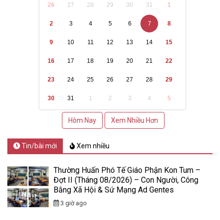
26
27
28
29
30
31
1
2
3
4
5
6
7
8
9
10
11
12
13
14
15
16
17
18
19
20
21
22
23
24
25
26
27
28
29
30
31
1
2
3
4
5
Hôm Nay
Xem Nhiều Hơn
Tin/bài mới
Xem nhiều
Thường Huấn Phó Tế Giáo Phận Kon Tum –
Đợt II (Tháng 08/2026) – Con Người, Công
Bằng Xã Hội & Sứ Mạng Ad Gentes
3 giờ ago