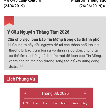
hướng
– GX-Võ Lâm-Kontum
Phận Xin Thông Báo
bài
(24/6/2019)
(26/06/2019)
viết
Ý Cầu Nguyện Tháng Tám 2026
Cầu cho việc loan báo Tin Mừng trong các thành phố
Chúng ta hãy cầu nguyện để tại các thành phố lớn, nơi
thường bị bao trùm bởi sự vô danh và cô đơn, chúng ta
có thể tìm ra những cách thức mới để loan báo Tin Mừng,
khám phá những con đường sáng tạo để xây dựng cộng
đoàn.
Lịch Phụng Vụ
Tháng 08, 2026
CN
Hai
Ba
Tư
Năm
Sáu
Bảy