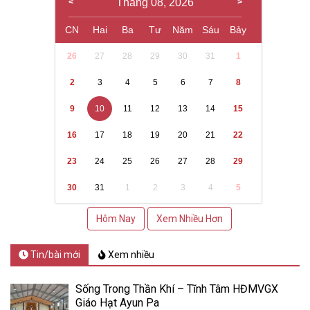
Tháng 08, 2026
CN
Hai
Ba
Tư
Năm
Sáu
Bảy
26
27
28
29
30
31
1
2
3
4
5
6
7
8
9
10
11
12
13
14
15
16
17
18
19
20
21
22
23
24
25
26
27
28
29
30
31
1
2
3
4
5
Hôm Nay
Xem Nhiều Hơn
Tin/bài mới
Xem nhiều
Sống Trong Thần Khí – Tĩnh Tâm HĐMVGX
Giáo Hạt Ayun Pa