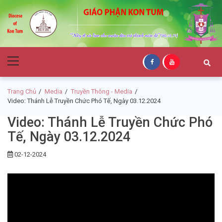
Skip
Skip
to
to
navigation
content
Giáo Phận Kon
Primary
Tum
Menu
Trang Chủ
Media
Truyền Thông - Media
Video: Thánh Lễ Truyền Chức Phó Tế, Ngày 03.12.2024
Video: Thánh Lễ Truyền Chức Phó
Tế, Ngày 03.12.2024
02-12-2024