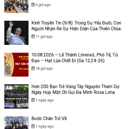
6 giờ ago
Kinh Truyền Tin (9/8): Trong Sự Yếu Đuối, Con
Người Nhận Ra Sự Hiện Diện Của Thiên Chúa
11 giờ ago
10.08.2026 – Lễ Thánh Lôrenxô, Phó Tế, Tử
Đạo – Hạt Lúa Chết Đi (Ga 12,24-26)
18 giờ ago
Hơn 200 Bạn Trẻ Vùng Tây Nguyên Tham Dự
Ngày Họp Mặt Ơn Gọi Đa Minh Rosa Lima
1 ngày ago
Bước Chân Trở Về
1 ngày ago