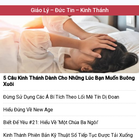
Giáo Lý – Đức Tin – Kinh Thánh
5 Câu Kinh Thánh Dành Cho Những Lúc Bạn Muốn Buông
Xuôi
Đừng Sử Dụng Các Á Bí Tích Theo Lối Mê Tín Dị Đoan
Hiểu Đúng Về New Age
Biết Để Yêu #21: Hiểu Về ‘Một Chúa Ba Ngôi’
Kinh Thánh Phiên Bản Kỹ Thuật Số Tiếp Tục Được Tải Xuống