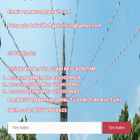
Email :
tgmktum@gmail.com
Đóng góp bài viết:
ttgpkontum@gmail.com
Số Tài Khoản
:
Chủ tài khoản:
TOA GIAM MUC KONTUM
Account (VNĐ), No: 6250009959
Account (USD), No: 6250009962
Account (EUR), No: 6250009642
Bank BIDV (Ngân Hàng Đầu Tư Phát Triển Kon Tum)
Swift code:
BIDV VNVX625
Tìm
kiếm
cho: