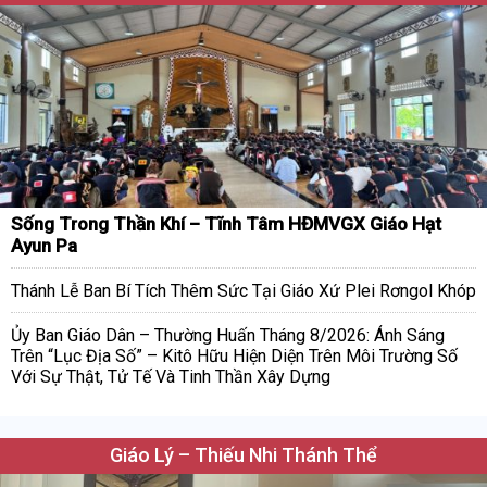
Sống Trong Thần Khí – Tĩnh Tâm HĐMVGX Giáo Hạt
Ayun Pa
Thánh Lễ Ban Bí Tích Thêm Sức Tại Giáo Xứ Plei Rơngol Khóp
Ủy Ban Giáo Dân – Thường Huấn Tháng 8/2026: Ánh Sáng
Trên “Lục Địa Số” – Kitô Hữu Hiện Diện Trên Môi Trường Số
Với Sự Thật, Tử Tế Và Tinh Thần Xây Dựng
Giáo Lý – Thiếu Nhi Thánh Thể