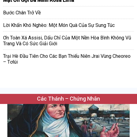
Mặt Ơn Gọi Đa Minh Rosa Lima
Bước Chân Trở Về
Lời Khấn Khó Nghèo: Một Món Quà Của Sự Sung Túc
Ơn Toàn Xá Assisi, Dấu Chỉ Của Một Nền Hòa Bình Không Vũ
Trang Và Có Sức Giải Giới
Trại Hè Đầu Tiên Cho Các Bạn Thiếu Niên Jrai Vùng Cheoreo
– Tơlúi
Các Thánh – Chứng Nhân