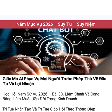
Năm Mục Vụ 2026 – Suy Tư – Suy Niệm
Giấc Mơ AI Phục Vụ Mọi Người Trước Phép Thử Về Đầu
Tư Và Lợi Nhuận
Học Hỏi Năm Sứ Vụ 2026 – Bài 33. Liêm Chính Và Công
Bằng: Làm Muối Ướp Đời Trong Kinh Doanh
Trí Tuệ Nhân Tạo Và Trí Tuệ Giáo Hội Theo Thông Điệp