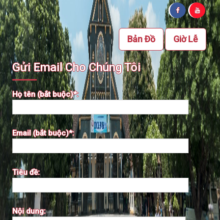
Bản Đồ
Giờ Lễ
Gửi Email Cho Chúng Tôi
Họ tên (bắt buộc)*:
Email (bắt buộc)*:
Tiêu đề:
Nội dung: