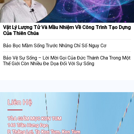
Vật Lý Lượng Tử Và Mầu Nhiệm Về Công Trình Tạo Dựng
Của Thiên Chúa
Bảo Bọc Mầm Sống Trước Những Chỉ Số Nguy Cơ
Bảo Vệ Sự Sống – Lời Mời Gọi Của Đức Thánh Cha Trong Một
Thế Giới Còn Nhiều Đe Dọa Đối Với Sự Sống
Liên Hệ
TÒA GIÁM MỤC KON TUM
146 Trần Hưng Đạo
P. Thắng Lợi, Tp Kon Tum, Kon Tum