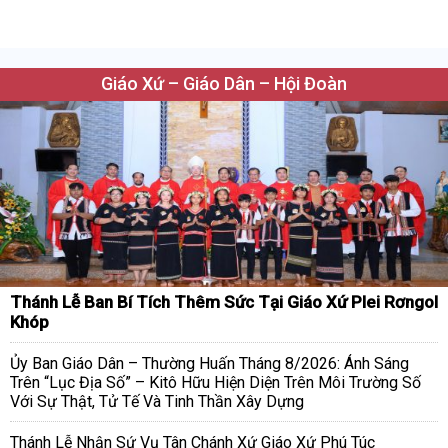
Giáo Xứ – Giáo Dân – Hội Đoàn
Thánh Lễ Ban Bí Tích Thêm Sức Tại Giáo Xứ Plei Rơngol
Khóp
Ủy Ban Giáo Dân – Thường Huấn Tháng 8/2026: Ánh Sáng
Trên “Lục Địa Số” – Kitô Hữu Hiện Diện Trên Môi Trường Số
Với Sự Thật, Tử Tế Và Tinh Thần Xây Dựng
Thánh Lễ Nhận Sứ Vụ Tân Chánh Xứ Giáo Xứ Phú Túc