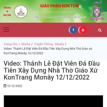
Skip
Skip
to
to
navigation
content
Giáo Phận Kon
Primary
Tum
Menu
Trang Chủ
Media
Truyền Thông - Media
Video: Thánh Lễ Đặt Viên Đá Đầu Tiên Xây Dựng Nhà Thờ Giáo xứ
KonTrang Mơnây 12/12/2022
Video: Thánh Lễ Đặt Viên Đá Đầu
Tiên Xây Dựng Nhà Thờ Giáo Xứ
KonTrang Mơnây 12/12/2022
13-12-2022