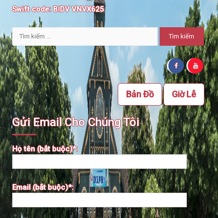
Swift code:
BIDV VNVX625
Tìm
kiếm
cho:
Bản Đồ
Giờ Lễ
Gửi Email Cho Chúng Tôi
Họ tên (bắt buộc)*:
Email (bắt buộc)*: