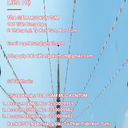
Liên Hệ
TÒA GIÁM MỤC KON TUM
146 Trần Hưng Đạo
P. Thắng Lợi, Tp Kon Tum, Kon Tum
Email :
tgmktum@gmail.com
Đóng góp bài viết:
ttgpkontum@gmail.com
Số Tài Khoản
:
Chủ tài khoản:
TOA GIAM MUC KONTUM
Account (VNĐ), No: 6250009959
Account (USD), No: 6250009962
Account (EUR), No: 6250009642
Bank BIDV (Ngân Hàng Đầu Tư Phát Triển Kon Tum)