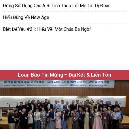
Đừng Sử Dụng Các Á Bí Tích Theo Lối Mê Tín Dị Đoan
Hiểu Đúng Về New Age
Biết Để Yêu #21: Hiểu Về ‘Một Chúa Ba Ngôi’
Loan Báo Tin Mừng – Đại Kết & Liên Tôn