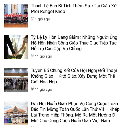
Thánh Lễ Ban Bí Tích Thêm Sức Tại Giáo Xứ
Plei Rơngol Khóp
1 giờ ago
Tỷ Lệ Ly Hôn Đang Giảm : Những Người Ủng
Hộ Hôn Nhân Công Giáo Thúc Giục Tiếp Tục
Hỗ Trợ Các Cặp Vợ Chồng
11 giờ ago
Tuyên Bố Chung Kết Của Hội Nghị Đối Thoại
Khổng Giáo – Kitô Giáo: Xây Dựng Một Thế
Giới Hòa Hợp
11 giờ ago
Đại Hội Huấn Giáo Phục Vụ Công Cuộc Loan
Báo Tin Mừng Toàn Quốc Lần Thứ VII – Khép
Lại Trong Hiệp Thông, Mở Ra Một Hướng Đi
Mới Cho Công Cuộc Huấn Giáo Việt Nam