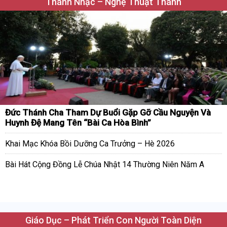
Thánh Nhạc – Nghệ Thuật Thánh
Đức Thánh Cha Tham Dự Buổi Gặp Gỡ Cầu Nguyện Và
Huynh Đệ Mang Tên “Bài Ca Hòa Bình”
Khai Mạc Khóa Bồi Dưỡng Ca Trưởng – Hè 2026
Bài Hát Cộng Đồng Lễ Chúa Nhật 14 Thường Niên Năm A
Giáo Dục – Phát Triển Con Người Toàn Diện