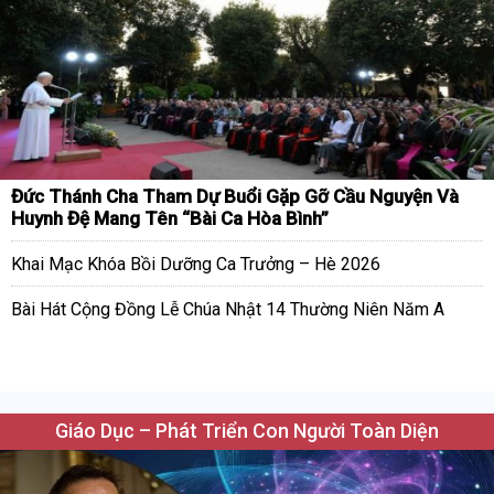
Đức Thánh Cha Tham Dự Buổi Gặp Gỡ Cầu Nguyện Và
Huynh Đệ Mang Tên “Bài Ca Hòa Bình”
Khai Mạc Khóa Bồi Dưỡng Ca Trưởng – Hè 2026
Bài Hát Cộng Đồng Lễ Chúa Nhật 14 Thường Niên Năm A
Giáo Dục – Phát Triển Con Người Toàn Diện