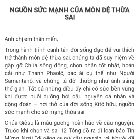
NGUỒN SỨC MẠNH CỦA MÔN ĐỆ THỪA
SAI
Anh chị em thân mến,
Trong hành trình canh tân đời sống đạo để vui thích
trở thành môn đệ thừa sai, chúng ta đã suy niệm về
gặp gỡ Chúa sống động, chọn phần tốt nhất, hoán
cải như Thánh Phaolô, bác ái cụ thể như Người
Samaritanô, và chứng tá đời thường như ánh sáng
thế gian. Tất cả những điều ấy chỉ có sức bền vững
khi được nuôi dưỡng bởi
cầu nguyện cá nhân và
cộng đoàn
– hơi thở của đời sống Kitô hữu, nguồn
sức mạnh cho sứ mạng thừa sai.
Chúa Giêsu là mẫu gương hoàn hảo về cầu nguyện.
Trước khi chọn và sai 12 Tông đồ ra đi loan báo Tin
Mừng, Ngài “
đi riêng ra núi cầu nguyện, và Người đã