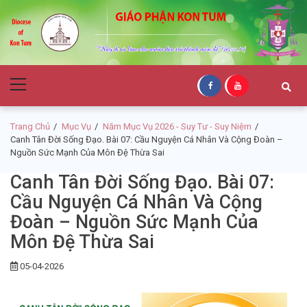
Skip
Skip
to
to
navigation
content
Giáo Phận Kon
Primary
Tum
Menu
Trang Chủ
Mục Vụ
Năm Mục Vụ 2026 - Suy Tư - Suy Niệm
Canh Tân Đời Sống Đạo. Bài 07: Cầu Nguyện Cá Nhân Và Cộng Đoàn –
Nguồn Sức Mạnh Của Môn Đệ Thừa Sai
Canh Tân Đời Sống Đạo. Bài 07:
Cầu Nguyện Cá Nhân Và Cộng
Đoàn – Nguồn Sức Mạnh Của
Môn Đệ Thừa Sai
05-04-2026