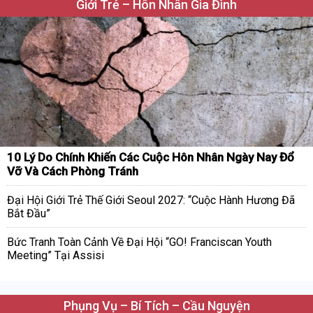
Giới Trẻ – Hôn Nhân Gia Đình
10 Lý Do Chính Khiến Các Cuộc Hôn Nhân Ngày Nay Đổ
Vỡ Và Cách Phòng Tránh
Đại Hội Giới Trẻ Thế Giới Seoul 2027: “Cuộc Hành Hương Đã
Bắt Đầu”
Bức Tranh Toàn Cảnh Về Đại Hội “GO! Franciscan Youth
Meeting” Tại Assisi
Phụng Vụ – Bí Tích – Cầu Nguyện