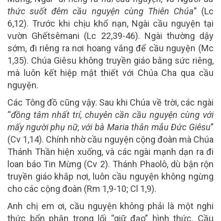
thức suốt đêm cầu nguyện cùng Thiên Chúa
” (Lc
6,12). Trước khi chịu khổ nạn, Ngài cầu nguyện tại
vườn Ghếtsêmani (Lc 22,39-46). Ngài thường dậy
sớm, đi riêng ra nơi hoang vắng để cầu nguyện (Mc
1,35). Chúa Giêsu không truyền giáo bằng sức riêng,
mà luôn kết hiệp mật thiết với Chúa Cha qua cầu
nguyện.
Các Tông đồ cũng vậy. Sau khi Chúa về trời, các ngài
“
đồng tâm nhất trí, chuyên cần cầu nguyện cùng với
mấy người phụ nữ, với bà Maria thân mẫu Đức Giêsu
”
(Cv 1,14). Chính nhờ cầu nguyện cộng đoàn mà Chúa
Thánh Thần hiện xuống, và các ngài mạnh dạn ra đi
loan báo Tin Mừng (Cv 2). Thánh Phaolô, dù bận rộn
truyền giáo khắp nơi, luôn cầu nguyện không ngừng
cho các cộng đoàn (Rm 1,9-10; Cl 1,9).
Anh chị em ơi, cầu nguyện không phải là một nghi
thức bổn phận trong lối “giữ đạo” hình thức. Cầu