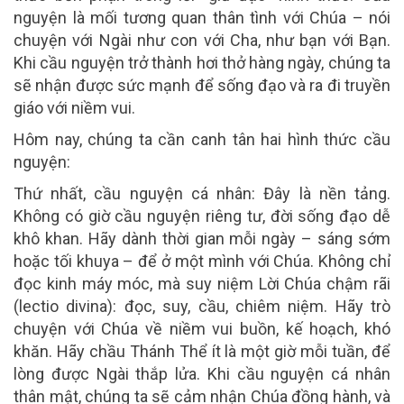
nguyện là
mối tương quan thân tình
với Chúa – nói
chuyện với Ngài như con với Cha, như bạn với Bạn.
Khi cầu nguyện trở thành hơi thở hàng ngày, chúng ta
sẽ nhận được sức mạnh để sống đạo và ra đi truyền
giáo với niềm vui.
Hôm nay, chúng ta cần canh tân hai hình thức cầu
nguyện:
Thứ nhất,
cầu nguyện cá nhân
: Đây là nền tảng.
Không có giờ cầu nguyện riêng tư, đời sống đạo dễ
khô khan. Hãy dành thời gian mỗi ngày – sáng sớm
hoặc tối khuya – để ở một mình với Chúa. Không chỉ
đọc kinh máy móc, mà suy niệm Lời Chúa chậm rãi
(lectio divina): đọc, suy, cầu, chiêm niệm. Hãy trò
chuyện với Chúa về niềm vui buồn, kế hoạch, khó
khăn. Hãy chầu Thánh Thể ít là một giờ mỗi tuần, để
lòng được Ngài thắp lửa. Khi cầu nguyện cá nhân
thân mật, chúng ta sẽ cảm nhận Chúa đồng hành, và