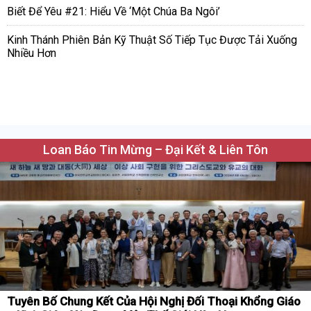
Biết Để Yêu #21: Hiểu Về ‘Một Chúa Ba Ngôi’
Kinh Thánh Phiên Bản Kỹ Thuật Số Tiếp Tục Được Tải Xuống
Nhiều Hơn
Loan Báo Tin Mừng – Đại Kết & Liên Tôn
Tuyên Bố Chung Kết Của Hội Nghị Đối Thoại Khổng Giáo