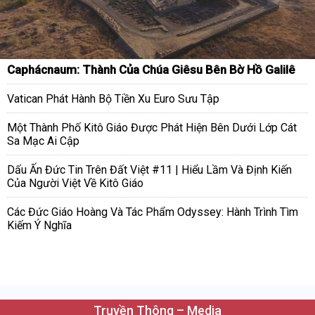
Caphácnaum: Thành Của Chúa Giêsu Bên Bờ Hồ Galilê
Vatican Phát Hành Bộ Tiền Xu Euro Sưu Tập
Một Thành Phố Kitô Giáo Được Phát Hiện Bên Dưới Lớp Cát
Sa Mạc Ai Cập
Dấu Ấn Đức Tin Trên Đất Việt #11 | Hiểu Lầm Và Định Kiến
Của Người Việt Về Kitô Giáo
Các Đức Giáo Hoàng Và Tác Phẩm Odyssey: Hành Trình Tìm
Kiếm Ý Nghĩa
Truyền Thông – Media