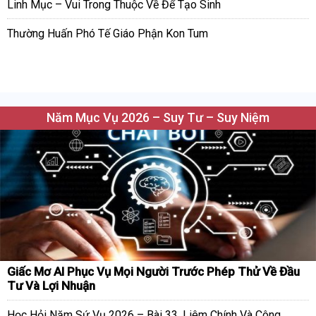
Linh Mục – Vui Trong Thuộc Về Để Tạo Sinh
Thường Huấn Phó Tế Giáo Phận Kon Tum
Năm Mục Vụ 2026 – Suy Tư – Suy Niệm
Giấc Mơ AI Phục Vụ Mọi Người Trước Phép Thử Về Đầu
Tư Và Lợi Nhuận
Học Hỏi Năm Sứ Vụ 2026 – Bài 33. Liêm Chính Và Công