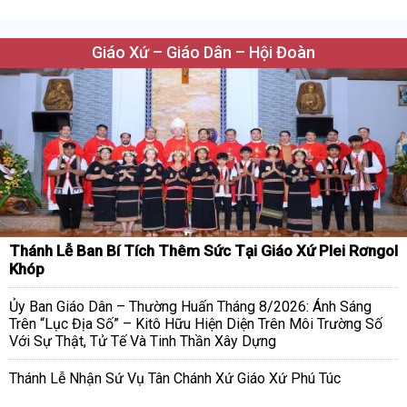
Giáo Xứ – Giáo Dân – Hội Đoàn
Thánh Lễ Ban Bí Tích Thêm Sức Tại Giáo Xứ Plei Rơngol
Khóp
Ủy Ban Giáo Dân – Thường Huấn Tháng 8/2026: Ánh Sáng
Trên “Lục Địa Số” – Kitô Hữu Hiện Diện Trên Môi Trường Số
Với Sự Thật, Tử Tế Và Tinh Thần Xây Dựng
Thánh Lễ Nhận Sứ Vụ Tân Chánh Xứ Giáo Xứ Phú Túc