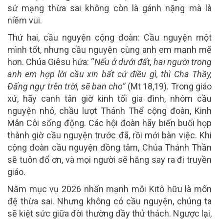
sứ mạng thừa sai không còn là gánh nặng mà là
niềm vui.
Thứ hai,
cầu nguyện cộng đoàn
: Cầu nguyện một
mình tốt, nhưng cầu nguyện cùng anh em mạnh mẽ
hơn. Chúa Giêsu hứa: “
Nếu ở dưới đất, hai người trong
anh em hợp lời cầu xin bất cứ điều gì, thì Cha Thầy,
Đấng ngự trên trời, sẽ ban cho”
(Mt 18,19). Trong giáo
xứ, hãy canh tân giờ kinh tối gia đình, nhóm cầu
nguyện nhỏ, chầu lượt Thánh Thể cộng đoàn, Kinh
Mân Côi sống động. Các hội đoàn hãy biến buổi họp
thành giờ cầu nguyện trước đã, rồi mới bàn việc. Khi
cộng đoàn cầu nguyện đồng tâm, Chúa Thánh Thần
sẽ tuôn đổ ơn, và mọi người sẽ hăng say ra đi truyền
giáo.
Năm mục vụ 2026 nhấn mạnh mỗi Kitô hữu là môn
đệ thừa sai. Nhưng không có cầu nguyện, chúng ta
sẽ kiệt sức giữa đời thường đầy thử thách. Ngược lại,