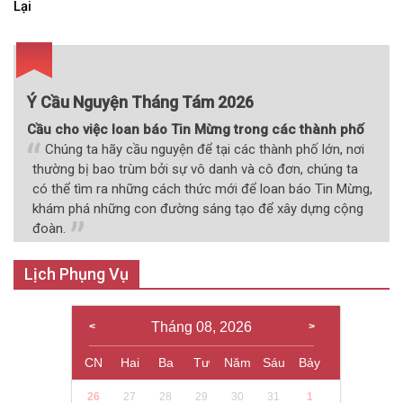
Lại
viết
Ý Cầu Nguyện Tháng Tám 2026
Cầu cho việc loan báo Tin Mừng trong các thành phố
Chúng ta hãy cầu nguyện để tại các thành phố lớn, nơi
thường bị bao trùm bởi sự vô danh và cô đơn, chúng ta
có thể tìm ra những cách thức mới để loan báo Tin Mừng,
khám phá những con đường sáng tạo để xây dựng cộng
đoàn.
Lịch Phụng Vụ
Tháng 08, 2026
CN
Hai
Ba
Tư
Năm
Sáu
Bảy
26
27
28
29
30
31
1