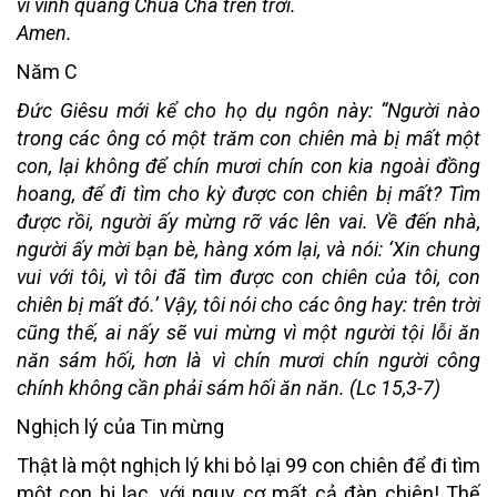
vì vinh quang Chúa Cha trên trời.
Amen.
Năm C
Đức Giêsu mới kể cho họ dụ ngôn này: “Người nào
trong các ông có một trăm con chiên mà bị mất một
con, lại không để chín mươi chín con kia ngoài đồng
hoang, để đi tìm cho kỳ được con chiên bị mất? Tìm
được rồi, người ấy mừng rỡ vác lên vai. Về đến nhà,
người ấy mời bạn bè, hàng xóm lại, và nói: ‘Xin chung
vui với tôi, vì tôi đã tìm được con chiên của tôi, con
chiên bị mất đó.’ Vậy, tôi nói cho các ông hay: trên trời
cũng thế, ai nấy sẽ vui mừng vì một người tội lỗi ăn
năn sám hối, hơn là vì chín mươi chín người công
chính không cần phải sám hối ăn năn. (Lc 15,3-7)
Nghịch lý của Tin mừng
Thật là một nghịch lý khi bỏ lại 99 con chiên để đi tìm
một con bị lạc, với nguy cơ mất cả đàn chiên! Thế