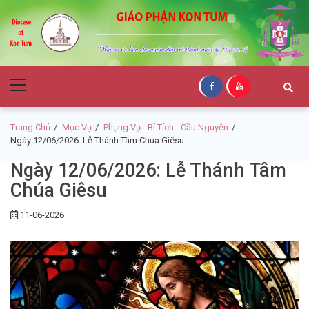
Skip
Skip
to
to
navigation
content
Giáo Phận Kon
Primary
Tum
Menu
Trang Chủ
Mục Vụ
Phụng Vụ - Bí Tích - Cầu Nguyện
Ngày 12/06/2026: Lễ Thánh Tâm Chúa Giêsu
Ngày 12/06/2026: Lễ Thánh Tâm
Chúa Giêsu
11-06-2026