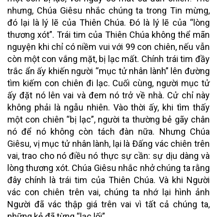
nhưng, Chúa Giêsu nhắc chúng ta trong Tin mừng,
đó lại là lý lẽ của Thiên Chúa. Đó là lý lẽ của “lòng
thương xót”. Trái tim của Thiên Chúa không thể mãn
nguyện khi chỉ có niềm vui với 99 con chiên, nếu vẫn
còn một con vắng mặt, bị lạc mất. Chính trái tim đầy
trắc ẩn ấy khiến người “mục tử nhân lành” lên đường
tìm kiếm con chiên đi lạc. Cuối cùng, người mục tử
ấy đặt nó lên vai và đem nó trở về nhà. Cử chỉ này
không phải là ngẫu nhiên. Vào thời ấy, khi tìm thấy
một con chiên “bị lạc”, người ta thường bẻ gãy chân
nó để nó không còn tách đàn nữa. Nhưng Chúa
Giêsu, vị mục tử nhân lành, lại là Đấng vác chiên trên
vai, trao cho nó điều nó thực sự cần: sự dịu dàng và
lòng thương xót. Chúa Giêsu nhắc nhở chúng ta rằng
đây chính là trái tim của Thiên Chúa. Và khi Người
vác con chiên trên vai, chúng ta nhớ lại hình ảnh
Người đã vác thập giá trên vai vì tất cả chúng ta,
những kẻ đã từng “lạc lối”.