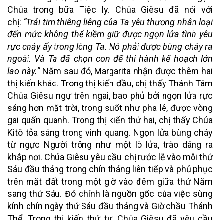
Chúa trong bữa Tiệc ly. Chúa Giêsu đã nói với
chị:
“Trái tim thiêng liêng của Ta yêu thương nhân loại
đến mức không thể kiềm giữ được ngọn lửa tình yêu
rực cháy ấy trong lòng Ta. Nó phải được bùng cháy ra
ngoài. Và Ta đã chọn con để thi hành kế hoạch lớn
lao này.”
Năm sau đó, Margarita nhận được thêm hai
thị kiến khác. Trong thị kiến đầu, chị thấy Thánh Tâm
Chúa Giêsu ngự trên ngai, bao phủ bởi ngọn lửa rực
sáng hơn mặt trời, trong suốt như pha lê, được vòng
gai quấn quanh. Trong thị kiến thứ hai, chị thấy Chúa
Kitô tỏa sáng trong vinh quang. Ngọn lửa bùng cháy
từ ngực Người trông như một lò lửa, trào dâng ra
khắp nơi. Chúa Giêsu yêu cầu chị rước lễ vào mỗi thứ
Sáu đầu tháng trong chín tháng liên tiếp và phủ phục
trên mặt đất trong một giờ vào đêm giữa thứ Năm
sang thứ Sáu. Đó chính là nguồn gốc của việc sùng
kính chín ngày thứ Sáu đầu tháng và Giờ chầu Thánh
Thể. Trong thị kiến thứ tư, Chúa Giêsu đã yêu cầu