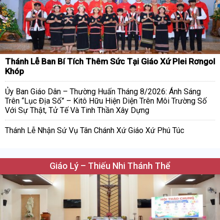
Thánh Lễ Ban Bí Tích Thêm Sức Tại Giáo Xứ Plei Rơngol
Khóp
Ủy Ban Giáo Dân – Thường Huấn Tháng 8/2026: Ánh Sáng
Trên “Lục Địa Số” – Kitô Hữu Hiện Diện Trên Môi Trường Số
Với Sự Thật, Tử Tế Và Tinh Thần Xây Dựng
Thánh Lễ Nhận Sứ Vụ Tân Chánh Xứ Giáo Xứ Phú Túc
Giáo Lý – Thiếu Nhi Thánh Thể