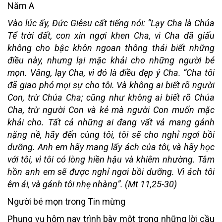
Năm A
Vào lúc ấy, Đức Giêsu cất tiếng nói: “Lạy Cha là Chúa
Tể trời đất, con xin ngợi khen Cha, vì Cha đã giấu
không cho bậc khôn ngoan thông thái biết những
điều này, nhưng lại mặc khải cho những người bé
mọn. Vâng, lạy Cha, vì đó là điều đẹp ý Cha. “Cha tôi
đã giao phó mọi sự cho tôi. Và không ai biết rõ người
Con, trừ Chúa Cha; cũng như không ai biết rõ Chúa
Cha, trừ người Con và kẻ mà người Con muốn mặc
khải cho. Tất cả những ai đang vất vả mang gánh
nặng nề, hãy đến cùng tôi, tôi sẽ cho nghỉ ngơi bồi
dưỡng. Anh em hãy mang lấy ách của tôi, và hãy học
với tôi, vì tôi có lòng hiền hậu và khiêm nhường. Tâm
hồn anh em sẽ được nghỉ ngơi bồi dưỡng. Vì ách tôi
êm ái, và gánh tôi nhẹ nhàng”. (Mt 11,25-30)
Người bé mọn trong Tin mừng
Phụng vụ hôm nay trình bày một trong những lời cầu