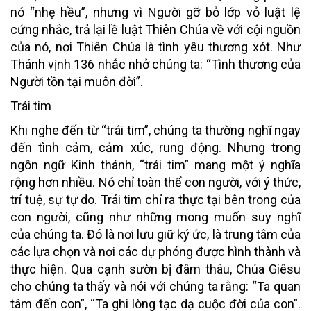
nó “nhẹ hều”, nhưng vì Người gỡ bỏ lớp vỏ luật lệ
cứng nhắc, trả lại lề luật Thiên Chúa về với cội nguồn
của nó, nơi Thiên Chúa là tình yêu thương xót. Như
Thánh vịnh 136 nhắc nhở chúng ta: “Tình thương của
Người tồn tại muôn đời”.
Trái tim
Khi nghe đến từ “trái tim”, chúng ta thường nghĩ ngay
đến tình cảm, cảm xúc, rung động. Nhưng trong
ngôn ngữ Kinh thánh, “trái tim” mang một ý nghĩa
rộng hơn nhiều. Nó chỉ toàn thể con người, với ý thức,
trí tuệ, sự tự do. Trái tim chỉ ra thực tại bên trong của
con người, cũng như những mong muốn suy nghĩ
của chúng ta. Đó là nơi lưu giữ ký ức, là trung tâm của
các lựa chọn và nơi các dự phóng được hình thành và
thực hiện. Qua cạnh sườn bị đâm thâu, Chúa Giêsu
cho chúng ta thấy và nói với chúng ta rằng: “Ta quan
tâm đến con”, “Ta ghi lòng tạc dạ cuộc đời của con”.