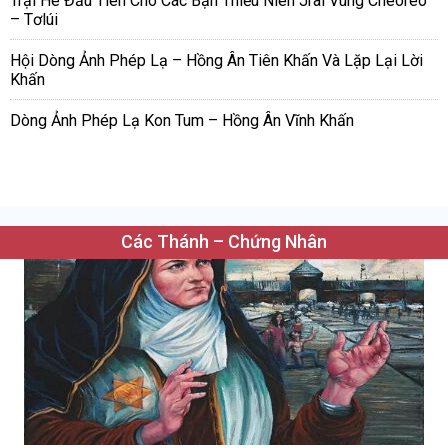
Trại Hè Đầu Tiên Cho Các Bạn Thiếu Niên Jrai Vùng Cheoreo
– Tơlúi
Hội Dòng Ảnh Phép Lạ – Hồng Ân Tiên Khấn Và Lặp Lại Lời
Khấn
Dòng Ảnh Phép Lạ Kon Tum – Hồng Ân Vĩnh Khấn
Các Thánh – Chứng Nhân