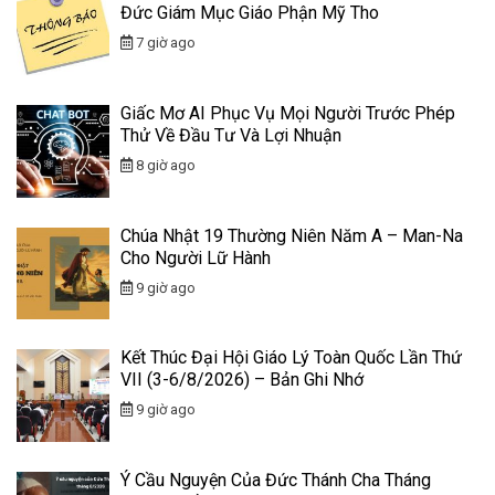
Đức Giám Mục Giáo Phận Mỹ Tho
7 giờ ago
Giấc Mơ AI Phục Vụ Mọi Người Trước Phép
Thử Về Đầu Tư Và Lợi Nhuận
8 giờ ago
Chúa Nhật 19 Thường Niên Năm A – Man-Na
Cho Người Lữ Hành
9 giờ ago
Kết Thúc Đại Hội Giáo Lý Toàn Quốc Lần Thứ
VII (3-6/8/2026) – Bản Ghi Nhớ
9 giờ ago
Ý Cầu Nguyện Của Đức Thánh Cha Tháng