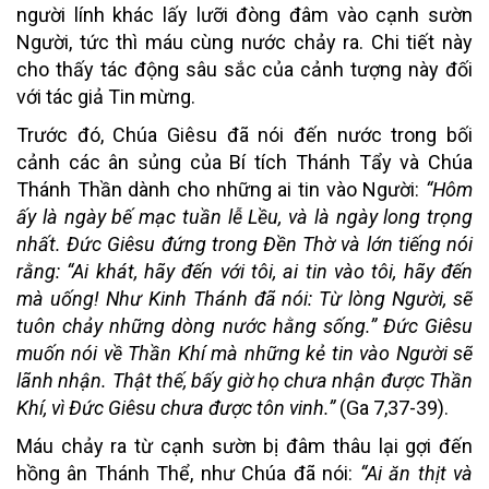
người lính khác lấy lưỡi đòng đâm vào cạnh sườn
Người, tức thì máu cùng nước chảy ra. Chi tiết này
cho thấy tác động sâu sắc của cảnh tượng này đối
với tác giả Tin mừng.
Trước đó, Chúa Giêsu đã nói đến nước trong bối
cảnh các ân sủng của Bí tích Thánh Tẩy và Chúa
Thánh Thần dành cho những ai tin vào Người:
“Hôm
ấy là ngày bế mạc tuần lễ Lều, và là ngày long trọng
nhất. Đức Giêsu đứng trong Đền Thờ và lớn tiếng nói
rằng: “Ai khát, hãy đến với tôi, ai tin vào tôi, hãy đến
mà uống! Như Kinh Thánh đã nói: Từ lòng Người, sẽ
tuôn chảy những dòng nước hằng sống.” Đức Giêsu
muốn nói về Thần Khí mà những kẻ tin vào Người sẽ
lãnh nhận. Thật thế, bấy giờ họ chưa nhận được Thần
Khí, vì Đức Giêsu chưa được tôn vinh.”
(Ga 7,37-39).
Máu chảy ra từ cạnh sườn bị đâm thâu lại gợi đến
hồng ân Thánh Thể, như Chúa đã nói:
“Ai ăn thịt và