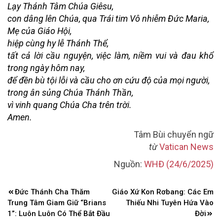
Lạy Thánh Tâm Chúa Giêsu,
con dâng lên Chúa, qua Trái tim Vô nhiễm Đức Maria,
Mẹ của Giáo Hội,
hiệp cùng hy lễ Thánh Thể,
tất cả lời cầu nguyện, việc làm, niềm vui và đau khổ
trong ngày hôm nay,
để đền bù tội lỗi và cầu cho ơn cứu độ của mọi người,
trong ân sủng Chúa Thánh Thần,
vì vinh quang Chúa Cha trên trời.
Amen.
Tâm Bùi chuyển ngữ
từ
Vatican News
Nguồn:
WHĐ (24/6/2025)
Điều
Đức Thánh Cha Thăm
Giáo Xứ Kon Rơbang: Các Em
hướng
Trung Tâm Giam Giữ “Brians
Thiếu Nhi Tuyên Hứa Vào
bài
1”: Luôn Luôn Có Thể Bắt Đầu
Đời