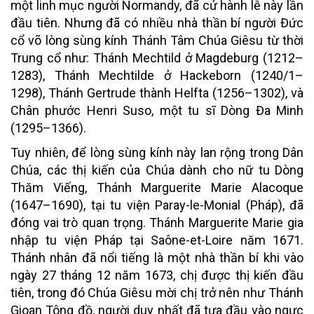
một linh mục người Normandy, đã cử hành lễ này lần
đầu tiên. Nhưng đã có nhiều nhà thần bí người Đức
cổ võ lòng sùng kính Thánh Tâm Chúa Giêsu từ thời
Trung cổ như: Thánh Mechtild ở Magdeburg (1212–
1283), Thánh Mechtilde ở Hackeborn (1240/1–
1298), Thánh Gertrude thành Helfta (1256–1302), và
Chân phước Henri Suso, một tu sĩ Dòng Đa Minh
(1295–1366).
Tuy nhiên, để lòng sùng kính này lan rộng trong Dân
Chúa, các thị kiến của Chúa dành cho nữ tu Dòng
Thăm Viếng, Thánh Marguerite Marie Alacoque
(1647–1690), tại tu viện Paray-le-Monial (Pháp), đã
đóng vai trò quan trọng. Thánh Marguerite Marie gia
nhập tu viện Pháp tại Saône-et-Loire năm 1671.
Thánh nhân đã nổi tiếng là một nhà thần bí khi vào
ngày 27 tháng 12 năm 1673, chị được thị kiến đầu
tiên, trong đó Chúa Giêsu mời chị trở nên như Thánh
Gioan Tông đồ, người duy nhất đã tựa đầu vào ngực