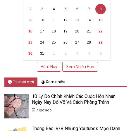
2
3
4
5
6
7
8
9
10
11
12
13
14
15
16
17
18
19
20
21
22
23
24
25
26
27
28
29
30
31
1
2
3
4
5
Hôm Nay
Xem Nhiều Hơn
Tin/bài mới
Xem nhiều
10 Lý Do Chính Khiến Các Cuộc Hôn Nhân
Ngày Nay Đổ Vỡ Và Cách Phòng Tránh
7 giờ ago
Thông Báo: V/v Những Youtubes Mạo Danh