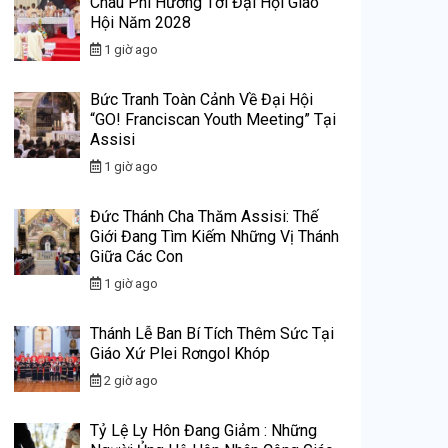
Châu Phi Hướng Tới Đại Hội Giáo
Hội Năm 2028
1 giờ ago
Bức Tranh Toàn Cảnh Về Đại Hội
“GO! Franciscan Youth Meeting” Tại
Assisi
1 giờ ago
Đức Thánh Cha Thăm Assisi: Thế
Giới Đang Tìm Kiếm Những Vị Thánh
Giữa Các Con
1 giờ ago
Thánh Lễ Ban Bí Tích Thêm Sức Tại
Giáo Xứ Plei Rơngol Khóp
2 giờ ago
Tỷ Lệ Ly Hôn Đang Giảm : Những