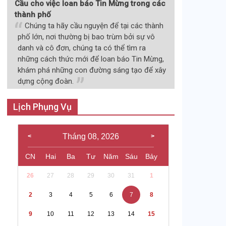
Cầu cho việc loan báo Tin Mừng trong các
thành phố
Chúng ta hãy cầu nguyện để tại các thành
phố lớn, nơi thường bị bao trùm bởi sự vô
danh và cô đơn, chúng ta có thể tìm ra
những cách thức mới để loan báo Tin Mừng,
khám phá những con đường sáng tạo để xây
dựng cộng đoàn.
Lịch Phụng Vụ
Tháng 08, 2026
CN
Hai
Ba
Tư
Năm
Sáu
Bảy
26
27
28
29
30
31
1
2
3
4
5
6
7
8
9
10
11
12
13
14
15