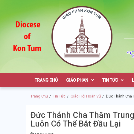
Skip
Skip
to
to
navigation
content
Giáo Phận K
TRANG CHỦ
GIÁO PHẬN
TIN TỨC
Trang Chủ
Tin Tức
Giáo Hội Hoàn Vũ
Đức Thánh Cha T
Đức Thánh Cha Thăm Trung 
Luôn Có Thể Bắt Đầu Lại