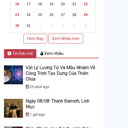
16
17
18
19
20
21
22
23
24
25
26
27
28
29
30
31
1
2
3
4
5
Hôm Nay
Xem Nhiều Hơn
Tin/bài mới
Xem nhiều
Vật Lý Lượng Tử Và Mầu Nhiệm Về
Công Trình Tạo Dựng Của Thiên
Chúa
23 phút ago
Ngày 08/08: Thánh Đaminh, Linh
Mục
1 giờ ago