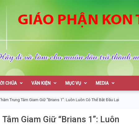
on Tum
LỜI CHÚA
VĂN KIỆN
MỤC VỤ
MEDIA
hăm Trung Tâm Giam Giữ “Brians 1”: Luôn Luôn Có Thể Bắt Đầu Lại
Tâm Giam Giữ “Brians 1”: Luôn