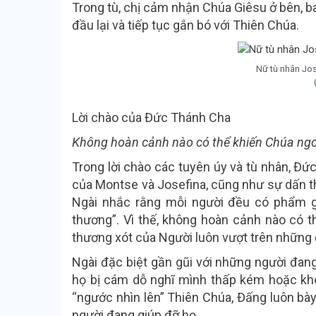
Trong tù, chị cảm nhận Chúa Giêsu ở bên, b
đầu lại và tiếp tục gắn bó với Thiên Chúa.
Nữ tù nhân Jo
Lời chào của Đức Thánh Cha
Không hoàn cảnh nào có thể khiến Chúa ng
Trong lời chào các tuyên úy và tù nhân, Đứ
của Montse và Josefina, cũng như sự dấn th
Ngài nhắc rằng mỗi người đều có phẩm g
thương”. Vì thế, không hoàn cảnh nào có t
thương xót của Người luôn vượt trên những 
Ngài đặc biệt gần gũi với những người đang 
họ bị cám dỗ nghĩ mình thấp kém hoặc kh
“ngước nhìn lên” Thiên Chúa, Đấng luôn bày 
người đang giúp đỡ họ.