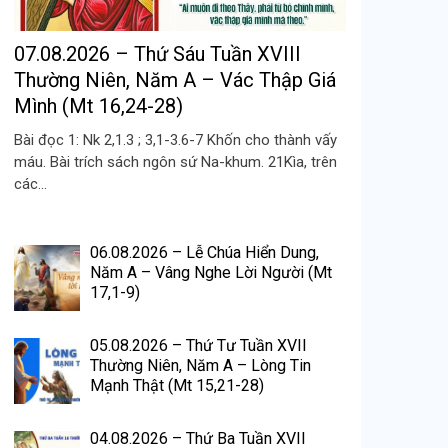
07.08.2026 – Thứ Sáu Tuần XVIII
Thường Niên, Năm A – Vác Thập Giá
Mình (Mt 16,24-28)
Bài đọc 1: Nk 2,1.3 ; 3,1-3.6-7 Khốn cho thành vấy
máu. Bài trích sách ngôn sứ Na-khum. 21Kìa, trên
các...
06.08.2026 – Lễ Chúa Hiển Dung,
Năm A – Vâng Nghe Lời Người (Mt
17,1-9)
05.08.2026 – Thứ Tư Tuần XVII
Thường Niên, Năm A – Lòng Tin
Mạnh Thật (Mt 15,21-28)
04.08.2026 – Thứ Ba Tuần XVII