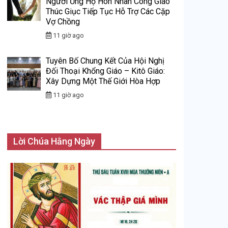
Người Ủng Hộ Hôn Nhân Công Giáo
Thúc Giục Tiếp Tục Hỗ Trợ Các Cặp
Vợ Chồng
11 giờ ago
Tuyên Bố Chung Kết Của Hội Nghị
Đối Thoại Khổng Giáo – Kitô Giáo:
Xây Dựng Một Thế Giới Hòa Hợp
11 giờ ago
Lời Chúa Hằng Ngày