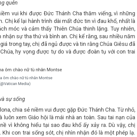
ãng quên
 niềm vui khi được Đức Thánh Cha thăm viếng, vì những
 Chị kể lại hành trình dài mất đức tin vì đau khổ, nhất là
trách móc và cảm thấy Thiên Chúa thinh lặng. Tuy nhiên,
ảm nhận sự tha thứ và bình an. Chị kể rằng, sau nhiều năm
á trong tay, chị đã ngủ được và tin rằng Chúa Giêsu đã
n Chúa, hy vọng được tự do và được đoàn tụ với con trai
a ôm chào nữ tù nhân Montse
(@Vatican Media)
và sự sống
lona, chia sẻ niềm vui được gặp Đức Thánh Cha. Từ nhỏ,
à luôn xem Giáo hội là mái nhà an toàn. Sau tai nạn của
 nề vì không hiểu tại sao đau khổ ấy xảy ra. Dù vậy, chị
Khi con trai sống sót, chị nhìn nhận đó là một phép lạ.