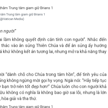
hăm Trung tâm giam giữ Brians 1
(@Vatican Media)
on người”
 lầm không quyết định căn tính con người”. Nhắc đến
ín thác vào ân sủng Thiên Chúa và để ân sủng ấy hướng
á khứ không kết án tương lai, nhưng mở ra khả năng thay
ời “dành chỗ cho Chúa trong tâm hồn”, để tình yêu của
g không ngừng mời gọi hy vọng. Ngài nói: “Hãy tiếp tục
bạn trở nên tốt đẹp hơn!” Chúa luôn cho con người khả
hữu không có nghĩa là không bao giờ sai lỗi, nhưng là lớn
 hòa giải và tha thứ.