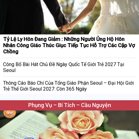
Tỷ Lệ Ly Hôn Đang Giảm : Những Người Ủng Hộ Hôn
Nhân Công Giáo Thúc Giục Tiếp Tục Hỗ Trợ Các Cặp Vợ
Chồng
Công Bố Bài Hát Chủ Đề Ngày Quốc Tế Giới Trẻ 2027 Tại
Seoul
Thông Cáo Báo Chí Của Tổng Giáo Phận Seoul – Đại Hội Giới
Trẻ Thế Giới Seoul 2027: Còn 365 Ngày
Phụng Vụ – Bí Tích – Cầu Nguyện