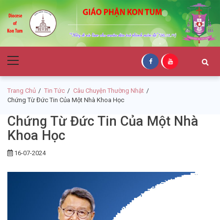
Skip
Skip
to
to
navigation
content
Giáo Phận Kon
Primary
Tum
Menu
Trang Chủ
Tin Tức
Câu Chuyện Thường Nhật
Chứng Từ Đức Tin Của Một Nhà Khoa Học
Chứng Từ Đức Tin Của Một Nhà
Khoa Học
16-07-2024