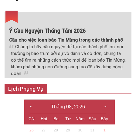
viết
Ý Cầu Nguyện Tháng Tám 2026
Cầu cho việc loan báo Tin Mừng trong các thành phố
Chúng ta hãy cầu nguyện để tại các thành phố lớn, nơi
thường bị bao trùm bởi sự vô danh và cô đơn, chúng ta
có thể tìm ra những cách thức mới để loan báo Tin Mừng,
khám phá những con đường sáng tạo để xây dựng cộng
đoàn.
Lịch Phụng Vụ
Tháng 08, 2026
CN
Hai
Ba
Tư
Năm
Sáu
Bảy
26
27
28
29
30
31
1