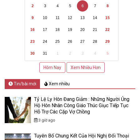
2
3
4
5
6
7
8
9
10
11
12
13
14
15
16
17
18
19
20
21
22
23
24
25
26
27
28
29
30
31
1
2
3
4
5
Hôm Nay
Xem Nhiều Hơn
Tin/bài mới
Xem nhiều
Tỷ Lệ Ly Hôn Đang Giảm : Những Người Ủng
Hộ Hôn Nhân Công Giáo Thúc Giục Tiếp Tục
Hỗ Trợ Các Cặp Vợ Chồng
3 giờ ago
Tuyên Bố Chung Kết Của Hội Nghị Đối Thoại