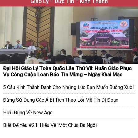
Giáo Lý – Đức Tin – Kinh Thánh
Đại Hội Giáo Lý Toàn Quốc Lần Thứ VII: Huấn Giáo Phục
Vụ Công Cuộc Loan Báo Tin Mừng – Ngày Khai Mạc
5 Câu Kinh Thánh Dành Cho Những Lúc Bạn Muốn Buông Xuôi
Đừng Sử Dụng Các Á Bí Tích Theo Lối Mê Tín Dị Đoan
Hiểu Đúng Về New Age
Biết Để Yêu #21: Hiểu Về ‘Một Chúa Ba Ngôi’