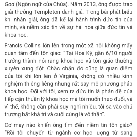
God
(Ngôn ngữ của Chúa). Năm 2013, ông được trao
giải thưởng Templeton danh giá. Trong bài phát biểu
khi nhận giải, ông đã kể lại hành trình đức tin của
mình, và niềm xác tín về sự hài hòa giữa đức tin và
khoa học.
Francis Collins lớn lên trong một xã hội không mấy
quan tâm đến tôn giáo: “Tại Hoa Kỳ, gần 6/10 người
trưởng thành nói rằng khoa học và tôn giáo thường
xuyên xung đột. Chắc chắn đó cũng là quan điểm
của tôi khi lớn lên ở Virginia, không có nhiều kinh
nghiệm thiêng liêng nhưng rất say mê phương pháp
khoa học. Đối với tôi, xem ra đức tin là phản đề của
tiếp cận thuần lý khoa học mà tôi muốn theo đuổi, và
vì thế, không cần phải suy nghĩ nhiều, tôi sa vào chủ
trương bất khả tri và cuối cùng là vô thần”.
Cơ may nào khiến ông tìm đến niềm tin tôn giáo?
“Rồi tôi chuyển từ ngành cơ học lượng tử sang