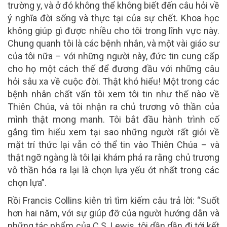
trường y, và ở đó không thể không biết đến câu hỏi về
ý nghĩa đời sống và thực tại của sự chết. Khoa học
không giúp gì được nhiều cho tôi trong lĩnh vực này.
Chung quanh tôi là các bệnh nhân, và một vài giáo sư
của tôi nữa – với những người này, đức tin cung cấp
cho họ một cách thế để đương đầu với những câu
hỏi sâu xa về cuộc đời. Thật khó hiểu! Một trong các
bệnh nhân chất vấn tôi xem tôi tin như thế nào về
Thiên Chúa, và tôi nhận ra chủ trương vô thần của
mình thật mong manh. Tôi bắt đầu hành trình cố
gắng tìm hiểu xem tại sao những người rất giỏi về
mặt trí thức lại vẫn có thể tin vào Thiên Chúa – và
thật ngỡ ngàng là tôi lại khám phá ra rằng chủ trương
vô thần hóa ra lại là chọn lựa yếu ớt nhất trong các
chọn lựa”.
Rồi Francis Collins kiên trì tìm kiếm câu trả lời: “Suốt
hơn hai năm, với sự giúp đỡ của người hướng dẫn và
những tác phẩm của C.S. Lewis, tôi dần dần đi tới kết