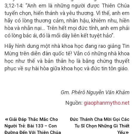
3,12-14: “Anh em là những người được Thiên Chúa
tuyển chọn, hiến thánh và yêu thương. Vì thế, anh em
hãy có lòng thương cảm, nhân hậu, khiêm nhu, hiền
hòa và nhẫn nại… Trên hết mọi đức tính, anh em phải
có lòng bác ái, đó là mối dây liên kết tuyệt hảo”.
Hãy hình dung một nhà khoa học đang rao giảng Tin
Mừng trên diễn đàn quốc tế! Vẫn có những nhà khoa
học như thế và bản thân họ là bằng chứng thuyết
phục về sự hài hòa giữa khoa học và đức tin tôn giáo.
Gm. Phêrô Nguyễn Văn Khảm
Nguồn:
giaophanmytho.net
Điều
Giải Đáp Thắc Mắc Cho
Đức Thánh Cha Mời Gọi Các
hướng
Người Trẻ: Bài 133 – Con
Tu Sĩ Chọn Những Gì Thiết
bài
Đường Đến Với Thiên Chúa
Yếu