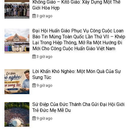
Khổng Giáo – Kitô Giáo: Xây Dựng Một Thế
Giới Hòa Hợp
3 giờ ago
Đại Hội Huấn Giáo Phục Vụ Công Cuộc Loan
Báo Tin Mừng Toàn Quốc Lần Thứ VII – Khép
Lại Trong Hiệp Thông, Mở Ra Một Hướng Đi
Mới Cho Công Cuộc Huấn Giáo Việt Nam
3 giờ ago
Lời Khấn Khó Nghèo: Một Món Quà Của Sự
Sung Túc
9 giờ ago
Sứ Điệp Của Đức Thánh Cha Gửi Đại Hội Giới
Trẻ Đức Mẹ Mễ Du
9 giờ ago