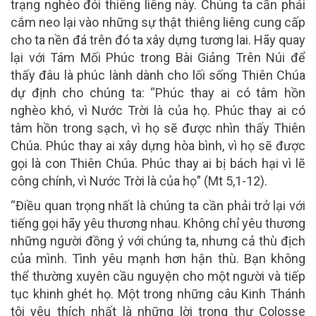
trạng nghèo đói thiêng liêng này. Chúng ta cần phải
cắm neo lại vào những sự thật thiêng liêng cung cấp
cho ta nền đá trên đó ta xây dựng tương lai. Hãy quay
lại với Tám Mối Phúc trong Bài Giảng Trên Núi để
thấy đâu là phúc lành dành cho lối sống Thiên Chúa
dự định cho chúng ta: “Phúc thay ai có tâm hồn
nghèo khó, vì Nước Trời là của họ. Phúc thay ai có
tâm hồn trong sạch, vì họ sẽ được nhìn thấy Thiên
Chúa. Phúc thay ai xây dựng hòa bình, vì họ sẽ được
gọi là con Thiên Chúa. Phúc thay ai bị bách hại vì lẽ
công chính, vì Nước Trời là của họ” (Mt 5,1-12).
“Điều quan trọng nhất là chúng ta cần phải trở lại với
tiếng gọi hãy yêu thương nhau. Không chỉ yêu thương
những người đồng ý với chúng ta, nhưng cả thù địch
của mình. Tình yêu mạnh hơn hận thù. Bạn không
thể thường xuyên cầu nguyện cho một người và tiếp
tục khinh ghét họ. Một trong những câu Kinh Thánh
tôi yêu thích nhất là những lời trong thư Colosse