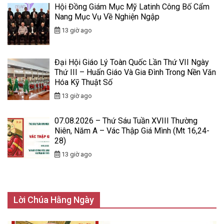
Hội Đồng Giám Mục Mỹ Latinh Công Bố Cẩm
Nang Mục Vụ Về Nghiện Ngập
13 giờ ago
Đại Hội Giáo Lý Toàn Quốc Lần Thứ VII Ngày
Thứ III – Huấn Giáo Và Gia Đình Trong Nền Văn
Hóa Kỹ Thuật Số
13 giờ ago
07.08.2026 – Thứ Sáu Tuần XVIII Thường
Niên, Năm A – Vác Thập Giá Mình (Mt 16,24-
28)
13 giờ ago
Lời Chúa Hằng Ngày