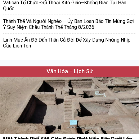
Vatican Tổ Chức Đối Thoại Kitô Giáo–Khổng Giáo Tại Hàn
Quốc
Thánh Thể Và Người Nghèo – Ủy Ban Loan Báo Tin Mừng Gợi
Ý Suy Niệm Chầu Thánh Thể Tháng 8/2026
Linh Mục Ấn Độ Dấn Thân Cả Đời Để Xây Dựng Những Nhịp
Cầu Liên Tôn
Văn Hóa – Lịch Sử
Một Thành Phố Kitô Giáo Được Phát Hiện Bên Dưới Lớp